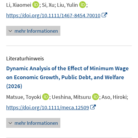
t
I
I
Li, Xiaomei
;
Si, Xu;
Liu, Yulin
;
e
n
n
I
https://doi.org/10.1111/1467-8454.70010
r
n
n
n
ö
e
e
n
mehr Informationen
f
u
u
e
f
e
e
u
n
m
m
e
e
F
F
Literaturhinweis
m
n
e
e
F
Dynamic Analysis of the Effect of Minimum Wage
n
n
e
on Economic Growth, Public Debt, and Welfare
s
s
n
(2026)
t
t
s
e
e
t
I
I
Matsue, Toyoki
;
Ueshina, Mitsuru
;
Aso, Hiroki;
r
r
e
n
n
I
https://doi.org/10.1111/meca.12509
ö
ö
r
n
n
n
f
f
ö
e
e
n
f
f
mehr Informationen
f
u
u
e
n
n
f
e
e
u
e
e