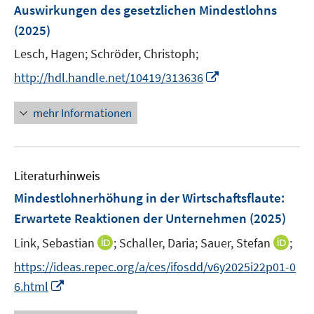
e
Auswirkungen des gesetzlichen Mindestlohns
t
r
e
(2025)
ö
r
Lesch, Hagen;
Schröder, Christoph;
f
ö
f
I
http://hdl.handle.net/10419/313636
f
n
n
f
e
n
n
mehr Informationen
n
e
e
u
n
e
Literaturhinweis
m
F
Mindestlohnerhöhung in der Wirtschaftsflaute
:
e
Erwartete Reaktionen der Unternehmen
(2025)
n
I
I
Link, Sebastian
;
Schaller, Daria;
Sauer, Stefan
;
s
n
n
t
https://ideas.repec.org/a/ces/ifosdd/v6y2025i22p01-0
n
n
e
I
6.html
e
e
r
n
u
u
ö