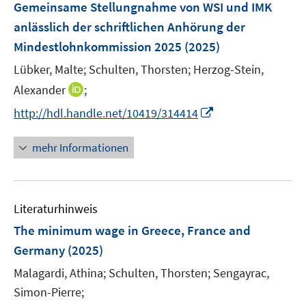
Gemeinsame Stellungnahme von WSI und IMK
n
anlässlich der schriftlichen Anhörung der
s
Mindestlohnkommission 2025
(2025)
t
e
Lübker, Malte;
Schulten, Thorsten;
Herzog-Stein,
r
I
Alexander
;
ö
n
I
http://hdl.handle.net/10419/314414
f
n
n
f
e
n
n
mehr Informationen
u
e
e
e
u
n
m
e
F
Literaturhinweis
m
e
F
The minimum wage in Greece, France and
n
e
Germany
(2025)
s
n
t
Malagardi, Athina;
Schulten, Thorsten;
Sengayrac,
s
e
t
Simon-Pierre;
r