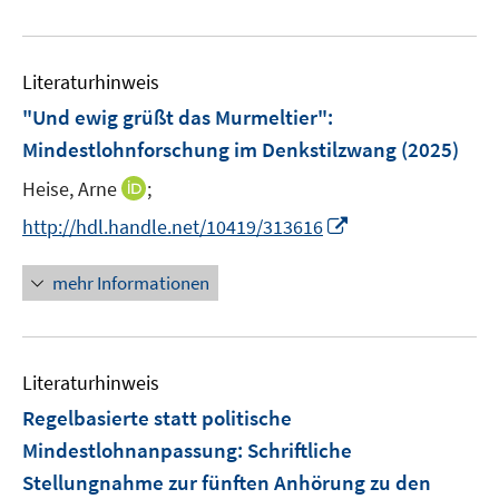
e
e
n
f
e
f
n
u
e
n
m
f
e
n
e
F
n
Literaturhinweis
m
n
e
e
F
"Und ewig grüßt das Murmeltier":
n
n
e
Mindestlohnforschung im Denkstilzwang
(2025)
s
n
t
I
Heise, Arne
;
s
e
n
t
I
http://hdl.handle.net/10419/313616
r
n
e
n
ö
e
r
n
mehr Informationen
f
u
ö
e
f
e
f
u
n
m
f
e
e
F
n
Literaturhinweis
m
n
e
e
F
Regelbasierte statt politische
n
n
e
Mindestlohnanpassung
:
Schriftliche
s
n
Stellungnahme zur fünften Anhörung zu den
t
s