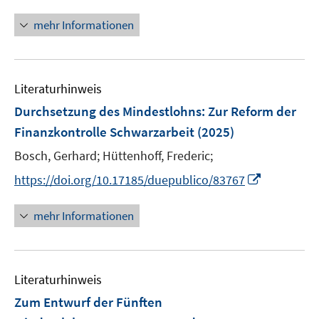
n
f
u
ö
n
mehr Informationen
f
e
f
e
n
m
f
u
e
F
n
e
n
e
e
Literaturhinweis
m
n
n
F
Durchsetzung des Mindestlohns: Zur Reform der
s
e
Finanzkontrolle Schwarzarbeit
(2025)
t
n
e
Bosch, Gerhard;
Hüttenhoff, Frederic;
s
r
t
I
https://doi.org/10.17185/duepublico/83767
ö
e
n
f
r
n
mehr Informationen
f
ö
e
n
f
u
e
f
e
n
n
Literaturhinweis
m
e
F
Zum Entwurf der Fünften
n
e