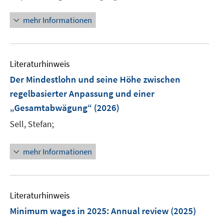
r
n
f
ö
n
mehr Informationen
f
f
e
n
f
u
e
n
e
n
e
Literaturhinweis
m
n
F
Der Mindestlohn und seine Höhe zwischen
e
regelbasierter Anpassung und einer
n
„Gesamtabwägung“
(2026)
s
t
Sell, Stefan;
e
r
mehr Informationen
ö
f
f
n
Literaturhinweis
e
Minimum wages in 2025
:
Annual review
(2025)
n