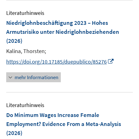
e
e
s
s
n
Literaturhinweis
m
t
t
s
F
e
e
Niedriglohnbeschäftigung 2023 – Hohes
t
e
r
r
Armutsrisiko unter Niedriglohnbeziehenden
e
n
ö
ö
r
(2026)
s
f
f
ö
t
Kalina, Thorsten;
f
f
f
e
n
n
I
https://doi.org/10.17185/duepublico/85276
f
r
e
e
n
n
ö
n
n
n
e
mehr Informationen
f
e
n
f
u
n
e
e
Literaturhinweis
m
n
F
Do Minimum Wages Increase Female
e
Employment? Evidence From a Meta‐Analysis
n
(2026)
s