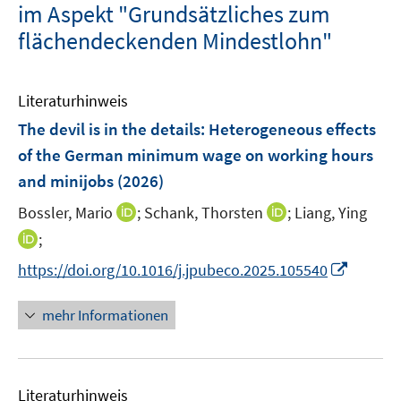
im Aspekt "Grundsätzliches zum
flächendeckenden Mindestlohn"
Literaturhinweis
The devil is in the details: Heterogeneous effects
of the German minimum wage on working hours
and minijobs
(2026)
I
I
Bossler, Mario
;
Schank, Thorsten
;
Liang, Ying
n
n
I
;
n
n
n
I
https://doi.org/10.1016/j.jpubeco.2025.105540
e
e
n
n
u
u
e
n
mehr Informationen
e
e
u
e
m
m
e
u
F
F
m
e
e
e
F
Literaturhinweis
m