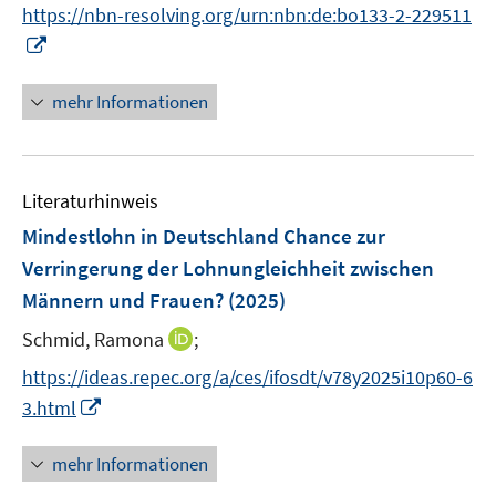
e
https://nbn-resolving.org/urn:nbn:de:bo133-2-229511
ö
r
I
f
ö
n
f
f
n
n
mehr Informationen
f
e
e
n
u
n
e
e
n
Literaturhinweis
m
F
Mindestlohn in Deutschland Chance zur
e
Verringerung der Lohnungleichheit zwischen
n
Männern und Frauen?
(2025)
s
t
I
Schmid, Ramona
;
e
n
https://ideas.repec.org/a/ces/ifosdt/v78y2025i10p60-6
r
n
I
3.html
ö
e
n
f
u
n
mehr Informationen
f
e
e
n