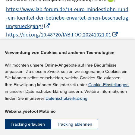
r
r
e
n
https://www.iab-forum.de/14-euro-mindestlohn-rund
ö
ö
r
n
f
f
-ein-fuenftel-der-betriebe-erwartet-einen-beschaeftig
ö
e
f
f
I
ungsrueckgang/
f
u
n
n
n
I
f
https://doi.org/10.48720/IAB.FOO.20241021.01
e
e
e
n
n
n
m
n
n
e
n
e
F
mehr Informationen
Verwendung von Cookies und anderen Technologien
u
e
n
e
e
u
n
Wir möchten unsere Online-Angebote auf Ihre Bedürfnisse
m
e
s
anpassen. Zu diesem Zweck setzen wir sogenannte Cookies ein.
F
Literaturhinweis
m
t
Sie können selbst entscheiden, welche Cookies Sie zulassen.
e
F
e
Ihre Einwilligung können Sie jederzeit unter
Cookie-Einstellungen
A Minimum Wage May Increase Exports and Firm
n
e
in unserer Datenschutzerklärung ändern. Weitere Informationen
r
Size Even with a Competitive Labor Market
(2024)
s
n
finden Sie in unserer
Datenschutzerklärung
.
ö
t
I
Danziger, Eliav;
Danziger, Leif
;
s
f
e
Webanalysetool Matomo
n
t
f
I
https://ideas.repec.org/p/iza/izadps/dp16846.html
r
n
e
n
n
Tracking erlauben
Tracking ablehnen
ö
e
r
e
n
mehr Informationen
f
u
ö