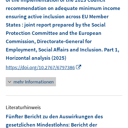
s
n
r
recommendation on adequate minimum income
t
s
ö
e
ensuring active inclusion across EU Member
t
f
r
e
States : joint report prepared by the Social
f
ö
r
Protection Committee and the European
n
f
ö
e
Commission, Directorate-General for
f
f
n
Employment, Social Affairs and Inclusion. Part 1,
n
f
e
Horizontal analysis
(2025)
n
n
e
I
https://doi.org/10.2767/6797386
n
n
n
mehr Informationen
e
u
e
Literaturhinweis
m
F
Fünfter Bericht zu den Auswirkungen des
e
gesetzlichen Mindestlohns
:
Bericht der