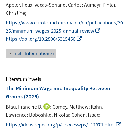
Appler, Felix;
Vacas‑Soriano, Carlos;
Aumayr-Pintar,
Christine;
https://www.eurofound.europa.eu/en/publications/20
I
25/minimum-wages-2025-annual-review
n
I
https://doi.org/10.2806/6315456
n
n
e
n
mehr Informationen
u
e
e
u
m
e
F
Literaturhinweis
m
e
F
The Minimum Wage and Inequality Between
n
e
Groups
(2025)
s
n
t
I
Blau, Francine D.
;
Comey, Matthew;
Kahn,
s
e
n
t
Lawrence;
Boboshko, Nikolai;
Cohen, Isaac;
r
n
e
I
https://ideas.repec.org/p/ces/ceswps/_12371.html
ö
e
r