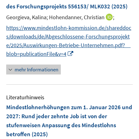
ö
ö
ö
r
r
des Forschungsprojekts 556153/ MLK032
(2025)
t
f
f
f
ö
ö
e
f
f
f
I
Georgieva, Kalina;
Hohendanner, Christian
;
f
f
r
n
n
n
n
f
f
https://www.mindestlohn-kommission.de/shareddoc
ö
e
e
e
n
n
n
s/downloads/de/Abgeschlossene-Forschungsprojekt
f
n
n
n
e
e
e
f
e/2025/Auswirkungen-Betriebe-Unternehmen.pdf?__
u
n
n
n
I
blob=publicationFile&v=4
e
e
n
m
n
n
F
mehr Informationen
e
e
u
n
e
s
Literaturhinweis
m
t
F
e
Mindestlohnerhöhungen zum 1. Januar 2026 und
e
r
2027: Rund jeder zehnte Job ist von der
n
ö
stufenweisen Anpassung des Mindestlohns
s
f
betroffen
(2025)
t
f