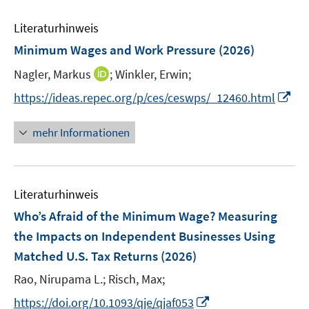
n
m
m
e
n
n
e
F
F
Literaturhinweis
m
n
e
e
F
Minimum Wages and Work Pressure
(2026)
n
n
e
s
s
I
Nagler, Markus
;
Winkler, Erwin;
n
t
t
n
s
I
https://ideas.repec.org/p/ces/ceswps/_12460.html
e
e
n
t
n
r
r
e
e
n
mehr Informationen
ö
ö
u
r
e
f
f
e
ö
u
f
f
m
f
e
n
n
F
Literaturhinweis
f
m
e
e
e
n
F
Who’s Afraid of the Minimum Wage? Measuring
n
n
n
e
e
the Impacts on Independent Businesses Using
s
n
n
Matched U.S. Tax Returns
t
(2026)
s
e
t
Rao, Nirupama L.;
Risch, Max;
r
e
I
https://doi.org/10.1093/qje/qjaf053
ö