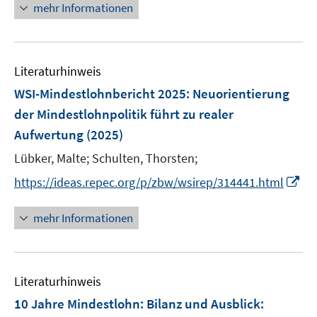
n
mehr Informationen
e
e
f
e
m
m
f
u
F
F
n
e
e
e
e
Literaturhinweis
m
n
n
n
F
WSI-Mindestlohnbericht 2025
:
Neuorientierung
s
s
e
der Mindestlohnpolitik führt zu realer
t
t
n
e
e
Aufwertung
(2025)
s
r
r
t
Lübker, Malte;
Schulten, Thorsten;
ö
ö
e
I
https://ideas.repec.org/p/zbw/wsirep/314441.html
f
f
r
n
f
f
ö
n
n
n
mehr Informationen
f
e
e
e
f
u
n
n
n
e
e
Literaturhinweis
m
n
F
10 Jahre Mindestlohn: Bilanz und Ausblick
:
e