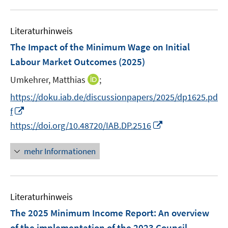
m
u
e
F
e
n
e
Literaturhinweis
m
n
F
The Impact of the Minimum Wage on Initial
s
e
Labour Market Outcomes
(2025)
t
n
e
I
Umkehrer, Matthias
;
s
r
n
t
https://doku.iab.de/discussionpapers/2025/dp1625.pd
ö
n
e
I
f
f
e
r
n
f
I
https://doi.org/10.48720/IAB.DP.2516
u
ö
n
n
n
e
f
e
e
n
mehr Informationen
m
f
u
n
e
F
n
e
u
e
e
m
e
n
n
F
Literaturhinweis
m
s
e
F
The 2025 Minimum Income Report
:
An overview
t
n
e
e
of the implementation of the 2023 Council