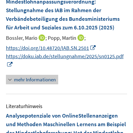
Mindestlohnanpassungsverordnung
:
n
Stellungnahme des IAB im Rahmen der
s
Verbändebeteiligung des Bundesministeriums
t
e
für Arbeit und Soziales zum 6.10.2025
(2025)
r
I
I
Bossler, Mario
;
Popp, Martin
;
ö
n
n
I
https://doi.org/10.48720/IAB.SN.2501
f
n
n
n
f
https://doku.iab.de/stellungnahme/2025/sn0125.pdf
e
e
n
n
I
u
u
e
e
n
e
e
u
n
n
mehr Informationen
m
m
e
e
F
F
m
u
e
e
F
e
n
n
e
Literaturhinweis
m
s
s
n
F
Analysepotenziale von OnlineStellenanzeigen
t
t
s
e
e
e
und Methoden Maschinellen Lernens am Beispiel
t
n
r
r
der Mindestlohnforschung
:
Hat der Mindestlohn
e