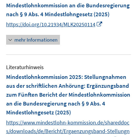
n
Mindestlohnkommission an die Bundesregierung
s
nach § 9 Abs. 4 Mindestlohngesetz
(2025)
t
e
I
https://doi.org/10.21934/MLK20250114
r
n
ö
n
mehr Informationen
f
e
f
u
n
e
e
Literaturhinweis
m
n
F
Mindestlohnkommission 2025: Stellungnahmen
e
aus der schriftlichen Anhörung
:
Ergänzungsband
n
zum Fünften Bericht der Mindestlohnkommission
s
an die Bundesregierung nach § 9 Abs. 4
t
e
Mindestlohngesetz
(2025)
r
https://www.mindestlohn-kommission.de/shareddoc
ö
s/downloads/de/Bericht/Ergaenzungsband-Stellungn
f