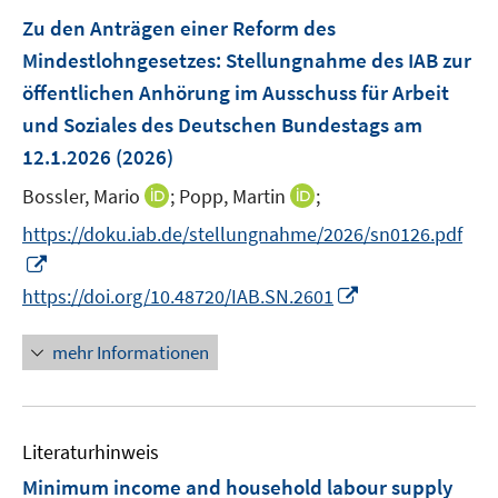
n
n
e
F
Zu den Anträgen einer Reform des
s
s
n
e
t
t
Mindestlohngesetzes
:
Stellungnahme des IAB zur
s
n
e
e
öffentlichen Anhörung im Ausschuss für Arbeit
t
s
r
r
e
und Soziales des Deutschen Bundestags am
t
ö
ö
r
e
12.1.2026
(2026)
f
f
ö
r
f
f
I
I
Bossler, Mario
;
Popp, Martin
;
f
ö
n
n
n
n
f
https://doku.iab.de/stellungnahme/2026/sn0126.pdf
f
e
e
n
n
n
f
I
n
n
e
e
e
n
n
I
https://doi.org/10.48720/IAB.SN.2601
u
u
n
e
n
n
e
e
n
e
n
mehr Informationen
m
m
u
e
F
F
e
u
e
e
m
e
n
n
F
Literaturhinweis
m
s
s
e
F
Minimum income and household labour supply
t
t