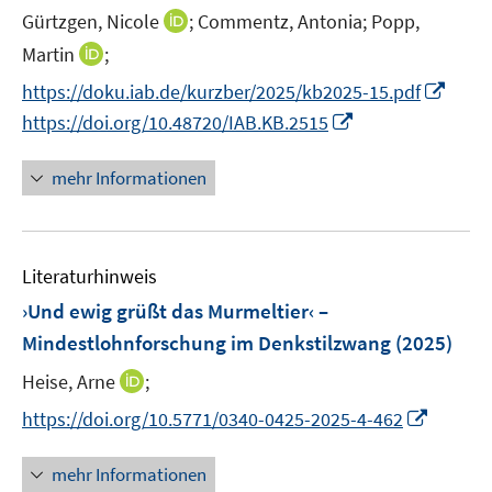
e
n
I
Gürtzgen, Nicole
;
Commentz, Antonia;
Popp,
r
e
n
I
Martin
;
ö
n
n
n
I
f
https://doku.iab.de/kurzber/2025/kb2025-15.pdf
e
n
n
f
I
https://doi.org/10.48720/IAB.KB.2515
u
e
n
n
n
e
u
e
e
n
mehr Informationen
m
e
u
n
e
F
m
e
u
e
F
m
e
n
e
F
Literaturhinweis
m
s
n
e
F
›Und ewig grüßt das Murmeltier‹ –
t
s
n
e
e
Mindestlohnforschung im Denkstilzwang
(2025)
t
s
n
r
e
t
I
Heise, Arne
;
s
ö
r
e
n
t
f
I
https://doi.org/10.5771/0340-0425-2025-4-462
ö
r
n
e
f
n
f
ö
e
r
n
n
mehr Informationen
f
f
u
ö