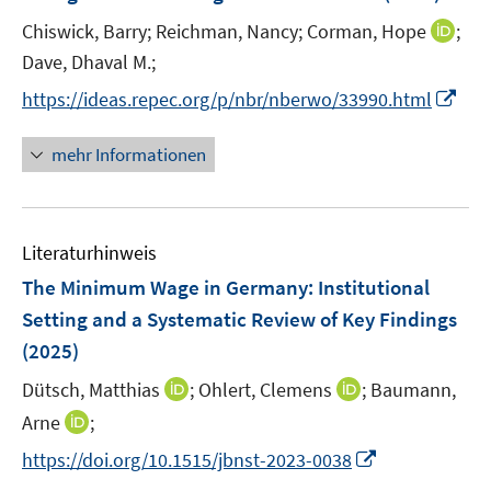
n
I
Chiswick, Barry;
Reichman, Nancy;
Corman, Hope
;
s
n
t
Dave, Dhaval M.;
n
e
I
https://ideas.repec.org/p/nbr/nberwo/33990.html
e
r
n
u
ö
n
mehr Informationen
e
f
e
m
f
u
F
n
e
e
e
Literaturhinweis
m
n
n
F
The Minimum Wage in Germany: Institutional
s
e
Setting and a Systematic Review of Key Findings
t
n
e
(2025)
s
r
t
I
I
Dütsch, Matthias
;
Ohlert, Clemens
;
Baumann,
ö
e
n
n
I
Arne
;
f
r
n
n
n
f
I
https://doi.org/10.1515/jbnst-2023-0038
ö
e
e
n
n
n
f