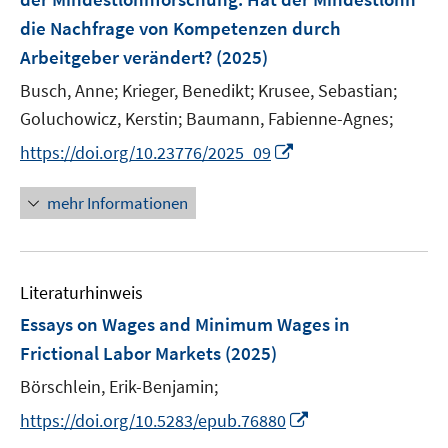
s
ö
ö
r
die Nachfrage von Kompetenzen durch
t
f
f
ö
e
Arbeitgeber verändert?
(2025)
f
f
f
r
n
n
Busch, Anne;
Krieger, Benedikt;
Krusee, Sebastian;
f
ö
e
e
Goluchowicz, Kerstin;
Baumann, Fabienne-Agnes;
n
f
n
n
e
I
f
https://doi.org/10.23776/2025_09
n
n
n
n
e
mehr Informationen
e
n
u
e
Literaturhinweis
m
F
Essays on Wages and Minimum Wages in
e
Frictional Labor Markets
(2025)
n
Börschlein, Erik-Benjamin;
s
t
I
https://doi.org/10.5283/epub.76880
e
n