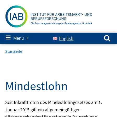
Springe
zum
Inhalt
Suchen nach:
≡
English
Menü
✘
Startseite
Mindestlohn
Seit Inkrafttreten des Mindestlohngesetzes am 1.
Januar 2015 gilt ein allgemeingültiger
flächendeckender Mindestlohn in Deutschland.