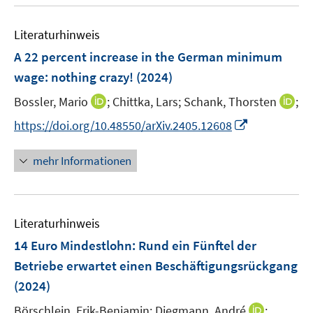
u
n
e
Literaturhinweis
m
F
A 22 percent increase in the German minimum
e
wage: nothing crazy!
(2024)
n
I
I
Bossler, Mario
;
Chittka, Lars;
Schank, Thorsten
;
s
n
n
t
I
https://doi.org/10.48550/arXiv.2405.12608
n
n
e
n
e
e
r
n
mehr Informationen
u
u
ö
e
e
e
f
u
m
m
f
e
F
F
n
Literaturhinweis
m
e
e
e
F
14 Euro Mindestlohn: Rund ein Fünftel der
n
n
n
e
Betriebe erwartet einen Beschäftigungsrückgang
s
s
n
(2024)
t
t
s
e
e
t
I
Börschlein, Erik-Benjamin;
Diegmann, André
;