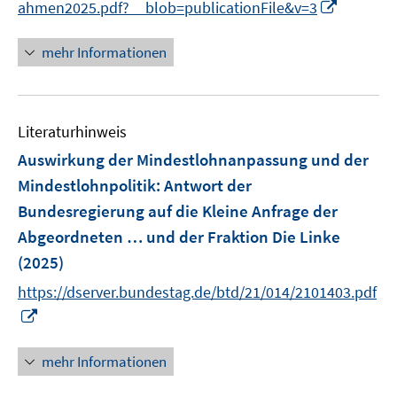
I
ahmen2025.pdf?__blob=publicationFile&v=3
f
n
n
n
mehr Informationen
e
e
n
u
e
Literaturhinweis
m
F
Auswirkung der Mindestlohnanpassung und der
e
Mindestlohnpolitik
:
Antwort der
n
Bundesregierung auf die Kleine Anfrage der
s
Abgeordneten … und der Fraktion Die Linke
t
e
(2025)
r
https://dserver.bundestag.de/btd/21/014/2101403.pdf
ö
I
f
n
f
n
mehr Informationen
n
e
e