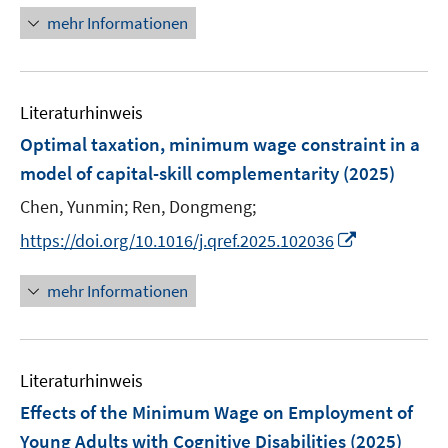
r
n
mehr Informationen
ö
e
f
u
f
e
n
Literaturhinweis
m
e
F
Optimal taxation, minimum wage constraint in a
n
e
model of capital-skill complementarity
(2025)
n
Chen, Yunmin;
Ren, Dongmeng;
s
t
I
https://doi.org/10.1016/j.qref.2025.102036
e
n
r
n
mehr Informationen
ö
e
f
u
f
e
n
Literaturhinweis
m
e
F
Effects of the Minimum Wage on Employment of
n
e
Young Adults with Cognitive Disabilities
(2025)