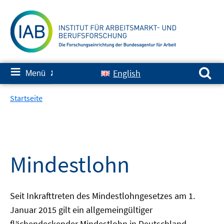
Springe
zum
Inhalt
Suchen nach:
≡
English
Menü
✘
Startseite
Mindestlohn
Seit Inkrafttreten des Mindestlohngesetzes am 1.
Januar 2015 gilt ein allgemeingültiger
flächendeckender Mindestlohn in Deutschland.