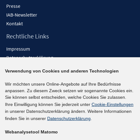
Presse
IAB-Newsletter
Kontakt
Rechtliche Links
Impressum
Datenschutzerklärung
Erklärung zur Barrierefreiheit
Verwendung von Cookies und anderen Technologien
Barrieren melden
Wir möchten unsere Online-Angebote auf Ihre Bedürfnisse
Social-Media-Kanäle
anpassen. Zu diesem Zweck setzen wir sogenannte Cookies ein.
Sie können selbst entscheiden, welche Cookies Sie zulassen.
BlueSky
Ihre Einwilligung können Sie jederzeit unter
Cookie-Einstellungen
YouTube
in unserer Datenschutzerklärung ändern. Weitere Informationen
LinkedIn
finden Sie in unserer
Datenschutzerklärung
.
XING
Webanalysetool Matomo
kununu