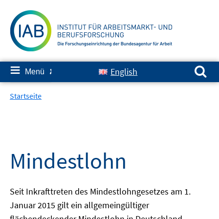
Springe
zum
Inhalt
Suchen nach:
≡
English
Menü
✘
Startseite
Mindestlohn
Seit Inkrafttreten des Mindestlohngesetzes am 1.
Januar 2015 gilt ein allgemeingültiger
flächendeckender Mindestlohn in Deutschland.