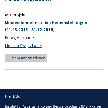
IAB-Projekt
Mindestlohneffekte bei Neueinstellungen
(01.03.2015 - 31.12.2016)
Kubis, Alexander;
Link zur Projektseite
mehr Informationen
Footer
Das IAB
Inhalt
Institut für Arbeitsmarkt- und Berufsforschung (IAB) – unser