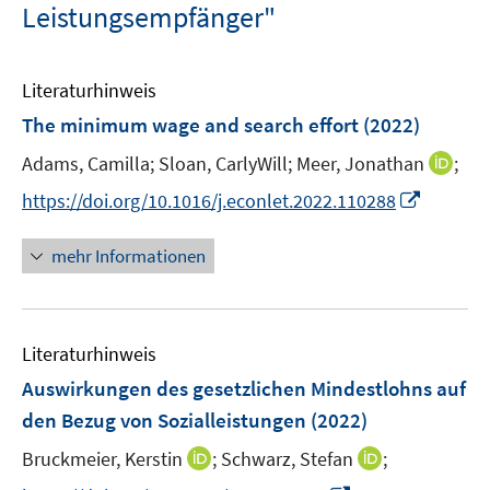
Leistungsempfänger"
Literaturhinweis
The minimum wage and search effort
(2022)
I
Adams, Camilla;
Sloan, CarlyWill;
Meer, Jonathan
;
n
I
https://doi.org/10.1016/j.econlet.2022.110288
n
n
e
n
mehr Informationen
u
e
e
u
m
e
F
Literaturhinweis
m
e
F
Auswirkungen des gesetzlichen Mindestlohns auf
n
e
den Bezug von Sozialleistungen
(2022)
s
n
t
I
I
Bruckmeier, Kerstin
;
Schwarz, Stefan
;
s
e
n
n
t