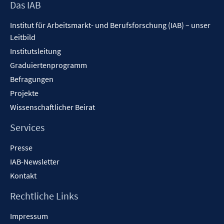
s
s
Footer
Das IAB
n
t
t
Inhalt
s
Institut für Arbeitsmarkt- und Berufsforschung (IAB) – unser
e
e
t
Leitbild
r
r
e
ö
ö
Institutsleitung
r
f
f
Graduiertenprogramm
ö
f
f
f
Befragungen
n
n
f
Projekte
e
e
n
Wissenschaftlicher Beirat
n
n
e
n
Services
Presse
IAB-Newsletter
Kontakt
Rechtliche Links
Impressum