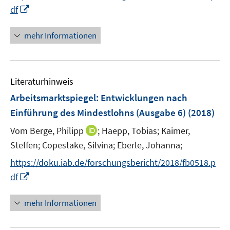
r
n
I
df
u
ö
e
n
e
f
n
n
mehr Informationen
m
f
e
F
n
u
e
e
e
n
n
Literaturhinweis
m
s
F
Arbeitsmarktspiegel: Entwicklungen nach
t
e
e
Einführung des Mindestlohns (Ausgabe 6)
(2018)
n
r
I
Vom Berge, Philipp
;
Haepp, Tobias;
Kaimer,
s
ö
n
t
Steffen;
Copestake, Silvina;
Eberle, Johanna;
f
n
e
f
https://doku.iab.de/forschungsbericht/2018/fb0518.p
e
r
n
I
df
u
ö
e
n
e
f
n
n
mehr Informationen
m
f
e
F
n
u
e
e