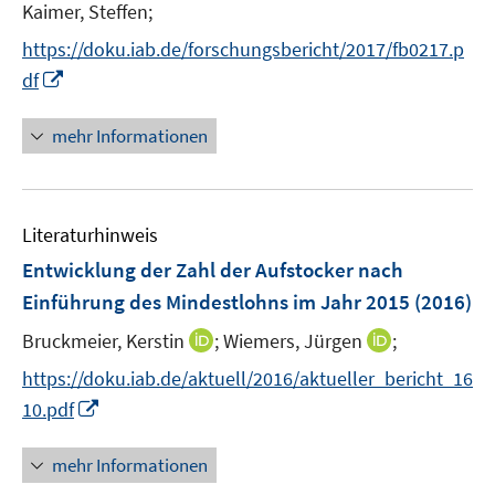
n
e
Kaimer, Steffen;
ö
ö
e
r
f
f
https://doku.iab.de/forschungsbericht/2017/fb0217.p
u
ö
f
f
I
df
e
f
n
n
n
m
f
e
e
n
F
mehr Informationen
n
n
n
e
e
e
u
n
n
e
s
Literaturhinweis
m
t
F
e
Entwicklung der Zahl der Aufstocker nach
e
r
Einführung des Mindestlohns im Jahr 2015
(2016)
n
ö
I
I
Bruckmeier, Kerstin
;
Wiemers, Jürgen
;
s
f
n
n
t
f
https://doku.iab.de/aktuell/2016/aktueller_bericht_16
n
n
e
n
I
10.pdf
e
e
r
e
n
u
u
ö
n
n
mehr Informationen
e
e
f
e