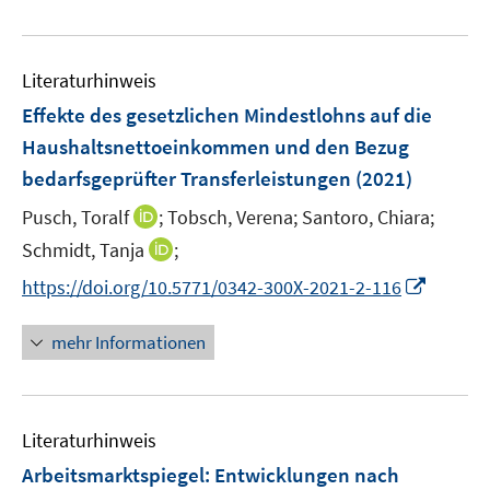
e
n
n
u
e
e
n
Literaturhinweis
m
F
Effekte des gesetzlichen Mindestlohns auf die
e
Haushaltsnettoeinkommen und den Bezug
n
bedarfsgeprüfter Transferleistungen
(2021)
s
t
I
Pusch, Toralf
;
Tobsch, Verena;
Santoro, Chiara;
e
n
I
Schmidt, Tanja
;
r
n
n
I
https://doi.org/10.5771/0342-300X-2021-2-116
ö
e
n
n
f
u
e
n
mehr Informationen
f
e
u
e
n
m
e
u
e
F
m
e
n
e
F
Literaturhinweis
m
n
e
F
Arbeitsmarktspiegel: Entwicklungen nach
s
n