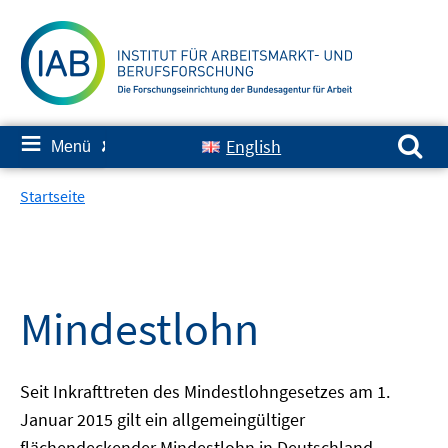
Springe
zum
Inhalt
Suchen nach:
≡
English
Menü
✘
Startseite
Mindestlohn
Seit Inkrafttreten des Mindestlohngesetzes am 1.
Januar 2015 gilt ein allgemeingültiger
flächendeckender Mindestlohn in Deutschland.