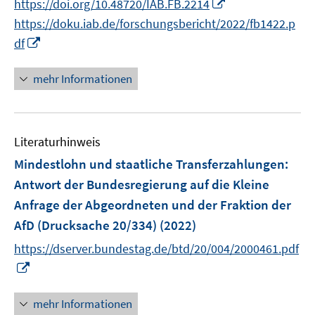
I
https://doi.org/10.48720/IAB.FB.2214
r
n
n
e
n
https://doku.iab.de/forschungsbericht/2022/fb1422.p
ö
e
e
r
n
I
f
df
u
u
ö
e
n
f
e
e
f
u
n
n
mehr Informationen
m
m
f
e
e
e
F
F
n
m
u
n
e
e
e
F
e
n
n
n
e
Literaturhinweis
m
s
s
n
F
Mindestlohn und staatliche Transferzahlungen
:
t
t
s
e
e
e
Antwort der Bundesregierung auf die Kleine
t
n
r
r
Anfrage der Abgeordneten und der Fraktion der
e
s
ö
ö
r
AfD (Drucksache 20/334)
(2022)
t
f
f
ö
e
https://dserver.bundestag.de/btd/20/004/2000461.pdf
f
f
f
r
I
n
n
f
ö
n
e
e
n
f
n
n
n
mehr Informationen
e
f