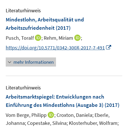
e
n
n
Literaturhinweis
m
s
F
Mindestlohn, Arbeitsqualität und
t
e
e
Arbeitszufriedenheit
(2017)
n
r
I
I
Pusch, Toralf
;
Rehm, Miriam
;
s
ö
n
n
t
I
f
https://doi.org/10.5771/0342-300X-2017-7-491
n
n
e
n
f
e
e
r
n
n
mehr Informationen
u
u
ö
e
e
e
e
f
u
n
m
m
f
e
F
F
n
Literaturhinweis
m
e
e
e
F
Arbeitsmarktspiegel: Entwicklungen nach
n
n
n
e
Einführung des Mindestlohns (Ausgabe 3)
(2017)
s
s
n
t
t
I
Vom Berge, Philipp
;
Croxton, Daniela;
Eberle,
s
e
e
n
t
Johanna;
Copestake, Silvina;
Klosterhuber, Wolfram;
r
r