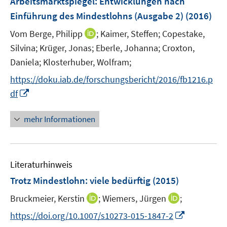
Arbeitsmarktspiegel: Entwicklungen nach
t
e
r
e
Einführung des Mindestlohns (Ausgabe 2)
(2016)
n
ö
r
I
Vom Berge, Philipp
;
Kaimer, Steffen;
Copestake,
s
f
ö
n
t
f
Silvina;
Krüger, Jonas;
Eberle, Johanna;
Croxton,
f
n
e
n
Daniela;
Klosterhuber, Wolfram;
f
e
r
e
n
https://doku.iab.de/forschungsbericht/2016/fb1216.p
u
ö
n
e
I
df
e
f
n
n
m
f
n
F
mehr Informationen
n
e
e
e
u
n
n
e
s
Literaturhinweis
m
t
F
e
Trotz Mindestlohn: viele bedürftig
(2015)
e
r
I
I
Bruckmeier, Kerstin
;
Wiemers, Jürgen
;
n
ö
n
n
s
I
https://doi.org/10.1007/s10273-015-1847-2
f
n
n
t
n