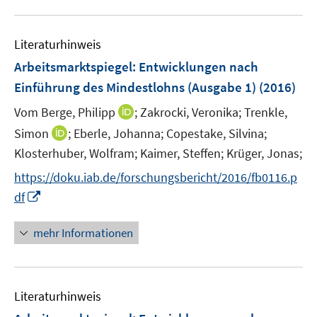
m
m
f
u
F
F
n
e
e
e
e
Literaturhinweis
m
n
n
n
F
Arbeitsmarktspiegel: Entwicklungen nach
s
s
e
Einführung des Mindestlohns (Ausgabe 1)
(2016)
t
t
n
e
e
I
Vom Berge, Philipp
;
Zakrocki, Veronika;
Trenkle,
s
r
r
n
t
I
Simon
;
Eberle, Johanna;
Copestake, Silvina;
ö
ö
n
e
n
Klosterhuber, Wolfram;
Kaimer, Steffen;
Krüger, Jonas;
f
f
e
r
n
f
f
https://doku.iab.de/forschungsbericht/2016/fb0116.p
u
ö
e
n
n
I
e
df
f
u
e
e
n
m
f
e
n
n
n
F
n
mehr Informationen
m
e
e
e
F
u
n
n
e
e
s
n
Literaturhinweis
m
t
s
F
e