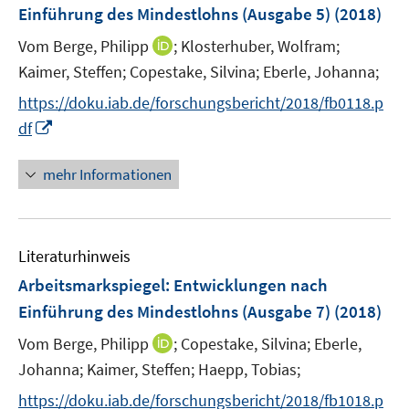
e
t
Einführung des Mindestlohns (Ausgabe 5)
(2018)
s
n
e
t
I
Vom Berge, Philipp
;
Klosterhuber, Wolfram;
s
r
e
n
t
Kaimer, Steffen;
Copestake, Silvina;
Eberle, Johanna;
ö
r
n
e
f
https://doku.iab.de/forschungsbericht/2018/fb0118.p
ö
e
r
f
I
f
df
u
ö
n
n
f
e
f
e
n
n
mehr Informationen
m
f
n
e
e
F
n
u
n
e
e
e
n
n
Literaturhinweis
m
s
F
Arbeitsmarkspiegel: Entwicklungen nach
t
e
e
Einführung des Mindestlohns (Ausgabe 7)
(2018)
n
r
I
Vom Berge, Philipp
;
Copestake, Silvina;
Eberle,
s
ö
n
t
Johanna;
Kaimer, Steffen;
Haepp, Tobias;
f
n
e
f
https://doku.iab.de/forschungsbericht/2018/fb1018.p
e