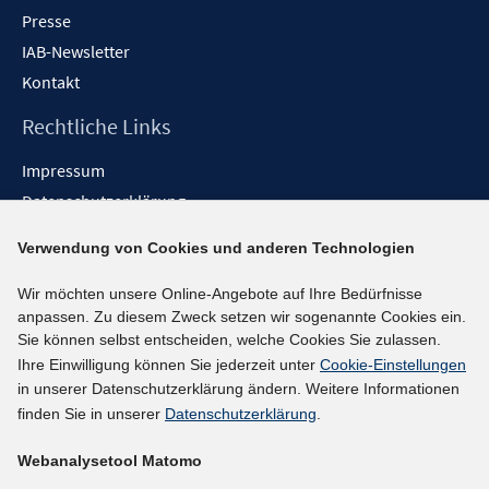
Presse
IAB-Newsletter
Kontakt
Rechtliche Links
Impressum
Datenschutzerklärung
Erklärung zur Barrierefreiheit
Verwendung von Cookies und anderen Technologien
Barrieren melden
Wir möchten unsere Online-Angebote auf Ihre Bedürfnisse
Social-Media-Kanäle
anpassen. Zu diesem Zweck setzen wir sogenannte Cookies ein.
Sie können selbst entscheiden, welche Cookies Sie zulassen.
BlueSky
Ihre Einwilligung können Sie jederzeit unter
Cookie-Einstellungen
YouTube
in unserer Datenschutzerklärung ändern. Weitere Informationen
LinkedIn
finden Sie in unserer
Datenschutzerklärung
.
XING
Webanalysetool Matomo
kununu