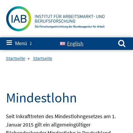
Springe
zum
Inhalt
Suchen nach:
≡
English
Menü
✘
Startseite
»
Startseite
Mindestlohn
Seit Inkrafttreten des Mindestlohngesetzes am 1.
Januar 2015 gilt ein allgemeingültiger
flächendeckender Mindestlohn in Deutschland.