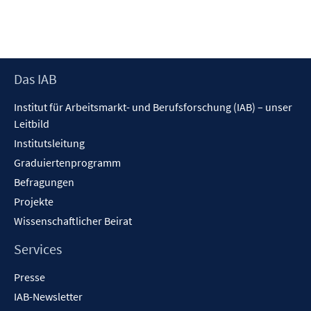
n
n
t
n
n
r
e
e
e
ö
n
n
r
f
ö
f
f
Footer
Das IAB
n
f
Inhalt
e
n
Institut für Arbeitsmarkt- und Berufsforschung (IAB) – unser
n
e
Leitbild
n
Institutsleitung
Graduiertenprogramm
Befragungen
Projekte
Wissenschaftlicher Beirat
Services
Presse
IAB-Newsletter