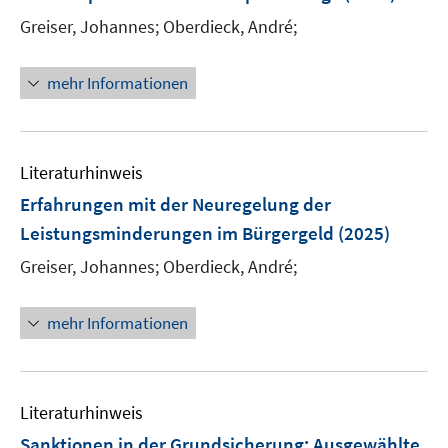
f
e
Greiser, Johannes;
Oberdieck, André;
f
r
n
ö
e
mehr Informationen
f
n
f
n
e
Literaturhinweis
n
Erfahrungen mit der Neuregelung der
Leistungsminderungen im Bürgergeld
(2025)
Greiser, Johannes;
Oberdieck, André;
mehr Informationen
Literaturhinweis
Sanktionen in der Grundsicherung: Ausgewählte