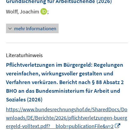
Grundsicherung für Arbeitsuchende
(2026)
s
n
t
I
Wolff, Joachim
;
s
e
n
t
r
n
e
mehr Informationen
ö
e
r
f
u
ö
f
e
f
n
m
f
Literaturhinweis
e
F
n
Pflichtverletzungen im Bürgergeld
:
Regelungen
n
e
e
vereinfachen, wirkungsvoller gestalten und
n
n
Verfahren verkürzen. Bericht nach § 88 Absatz 2
s
t
BHO an das Bundesministerium für Arbeit und
e
Soziales
(2026)
r
https://www.bundesrechnungshof.de/SharedDocs/Do
ö
wnloads/DE/Berichte/2026/pflichtverletzungen-buerg
f
I
ergeld-volltext.pdf?__blob=publicationFile&v=2
f
n
n