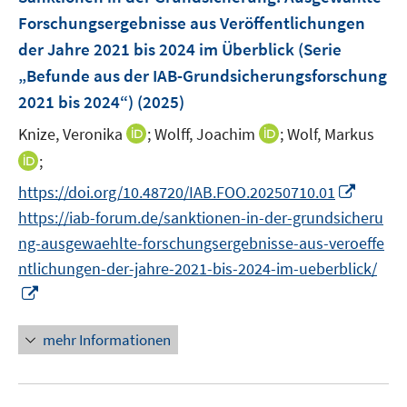
Forschungsergebnisse aus Veröffentlichungen
der Jahre 2021 bis 2024 im Überblick (Serie
„Befunde aus der IAB-Grundsicherungsforschung
2021 bis 2024“)
(2025)
I
I
Knize, Veronika
;
Wolff, Joachim
;
Wolf, Markus
n
n
I
;
n
n
n
I
https://doi.org/10.48720/IAB.FOO.20250710.01
e
e
n
n
https://iab-forum.de/sanktionen-in-der-grundsicheru
u
u
e
n
e
e
ng-ausgewaehlte-forschungsergebnisse-aus-veroeffe
u
e
m
m
ntlichungen-der-jahre-2021-bis-2024-im-ueberblick/
e
u
F
F
m
I
e
e
e
F
n
m
n
n
e
n
mehr Informationen
F
s
s
n
e
e
t
t
s
u
n
e
e
t
e