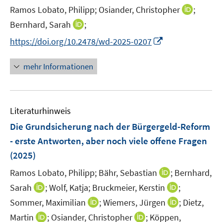
r
t
I
Ramos Lobato, Philipp;
Osiander, Christopher
;
s
f
f
ö
e
n
t
f
f
I
Bernhard, Sarah
;
f
r
n
e
n
n
n
f
I
https://doi.org/10.2478/wd-2025-0207
ö
e
r
e
e
n
n
n
f
u
ö
n
n
e
e
n
mehr Informationen
f
e
f
u
n
e
n
m
f
e
u
e
F
n
m
e
n
e
e
F
Literaturhinweis
m
n
n
e
F
Die Grundsicherung nach der Bürgergeld-Reform
s
n
e
t
- erste Antworten, aber noch viele offene Fragen
s
n
e
(2025)
t
s
r
e
t
I
Ramos Lobato, Philipp;
Bähr, Sebastian
;
Bernhard,
ö
r
e
n
I
I
Sarah
;
Wolf, Katja;
Bruckmeier, Kerstin
;
f
ö
r
n
n
n
f
I
I
Sommer, Maximilian
f
;
Wiemers, Jürgen
;
Dietz,
ö
e
n
n
n
n
n
f
I
I
Martin
;
Osiander, Christopher
;
Köppen,
f
u