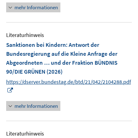
n
e
mehr Informationen
e
n
u
e
Literaturhinweis
m
F
Sanktionen bei Kindern
:
Antwort der
e
Bundesregierung auf die Kleine Anfrage der
n
Abgeordneten … und der Fraktion BÜNDNIS
s
90/DIE GRÜNEN
(2026)
t
e
https://dserver.bundestag.de/btd/21/042/2104288.pdf
r
I
ö
n
f
n
mehr Informationen
f
e
n
u
e
e
n
Literaturhinweis
m