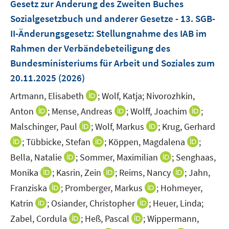
Gesetz zur Änderung des Zweiten Buches
Sozialgesetzbuch und anderer Gesetze - 13. SGB-
II-Änderungsgesetz
:
Stellungnahme des IAB im
Rahmen der Verbändebeteiligung des
Bundesministeriums für Arbeit und Soziales zum
20.11.2025
(2026)
I
Artmann, Elisabeth
;
Wolf, Katja;
Nivorozhkin,
n
I
I
I
Anton
;
Mense, Andreas
;
Wolff, Joachim
;
n
n
n
n
I
I
Malschinger, Paul
;
Wolf, Markus
;
Krug, Gerhard
e
n
n
n
n
n
I
I
I
;
Tübbicke, Stefan
;
Köppen, Magdalena
;
u
e
e
e
n
n
n
n
n
I
e
I
Bella, Natalie
;
Sommer, Maximilian
;
Senghaas,
u
u
u
e
e
n
n
n
n
m
n
e
I
I
e
I
e
Monika
;
Kasrin, Zein
;
Reims, Nancy
;
Jahn,
u
u
e
e
e
n
F
n
m
n
n
m
n
m
I
e
I
e
Franziska
;
Promberger, Markus
;
Hohmeyer,
u
u
u
e
e
e
F
n
n
F
n
F
n
m
n
m
e
I
e
I
e
Katrin
;
Osiander, Christopher
;
Heuer, Linda;
u
n
u
e
e
e
e
e
e
n
F
n
F
m
n
m
n
m
e
I
s
I
e
Zabel, Cordula
;
Heß, Pascal
;
Wippermann,
n
u
u
n
u
n
e
e
e
e
F
n
F
n
F