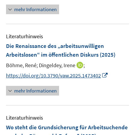
n
m
e
n
n
F
mehr Informationen
m
e
e
F
u
n
e
e
s
n
Literaturhinweis
m
t
s
F
e
Die Renaissance des „arbeitsunwilligen
t
e
r
Arbeitslosen“ im öffentlichen Diskurs
(2025)
e
n
ö
r
I
Böhme, René;
Dingeldey, Irene
;
s
f
ö
n
t
f
I
https://doi.org/10.3790/vaw.2025.1473402
f
n
e
n
n
f
e
r
e
n
mehr Informationen
n
u
ö
n
e
e
e
f
u
n
m
f
e
F
n
Literaturhinweis
m
e
e
F
Wo steht die Grundsicherung für Arbeitsuchende
n
n
e