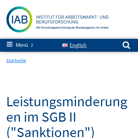
Springe
zum
Inhalt
Suchen nach:
≡
English
Menü
✘
Startseite
Leistungsminderung
en im SGB II
("Sanktionen")