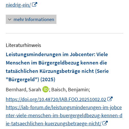
e
I
m
niedrig-ein/
e
n
n
F
m
n
e
mehr Informationen
F
e
n
e
u
s
n
e
t
s
Literaturhinweis
m
e
t
F
r
Leistungsminderungen im Jobcenter: Viele
e
e
ö
r
Menschen im Bürgergeldbezug kennen die
n
f
ö
tatsächlichen Kürzungsbeträge nicht (Serie
s
f
f
"Bürgergeld")
(2025)
t
n
f
e
e
I
n
Bernhard, Sarah
;
Baisch, Benjamin;
r
n
n
e
I
https://doi.org/10.48720/IAB.FOO.20251002.02
ö
n
n
n
https://iab-forum.de/leistungsminderungen-im-jobce
f
e
n
f
nter-viele-menschen-im-buergergeldbezug-kennen-d
u
e
n
I
ie-tatsaechlichen-kuerzungsbetraege-nicht/
e
u
e