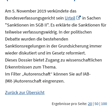
Am 5. November 2019 verkündete das
In
Bundesverfassungsgericht sein
Urteil
in Sachen
neuem
"Sanktionen im SGB II". Es erklärte die Sanktionen für
Fenster
teilweise verfassungswidrig. In der politischen
öffnen
Debatte wurden die bestehenden
Sanktionsregelungen in der Grundsicherung immer
wieder diskutiert und im Gesetz reformiert.
Dieses Dossier bietet Zugang zu wissenschaftlichen
Erkenntnissen zum Thema.
Im Filter „Autorenschaft“ können Sie auf IAB-
(Mit-)Autorenschaft eingrenzen.
Zurück zur Übersicht
Ergebnisse pro Seite:
20
|
50
|
100