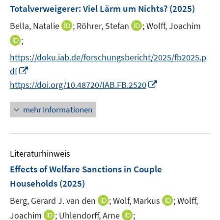
F
Totalverweigerer: Viel Lärm um Nichts?
(2025)
e
I
I
Bella, Natalie
;
Röhrer, Stefan
;
Wolff, Joachim
n
n
n
I
s
;
n
n
n
t
https://doku.iab.de/forschungsbericht/2025/fb2025.p
e
e
n
e
I
df
u
u
e
r
n
I
e
e
https://doi.org/10.48720/IAB.FB.2520
u
ö
n
n
m
m
e
f
e
n
F
F
mehr Informationen
m
f
u
e
e
e
F
n
e
u
n
n
e
e
m
e
s
s
n
n
F
Literaturhinweis
m
t
t
s
e
F
e
e
Effects of Welfare Sanctions in Couple
t
n
e
r
r
e
Households
(2025)
s
n
ö
ö
r
t
I
I
Berg, Gerard J. van den
;
Wolf, Markus
;
Wolff,
s
f
f
ö
e
n
n
t
f
f
I
I
Joachim
;
Uhlendorff, Arne
;
f