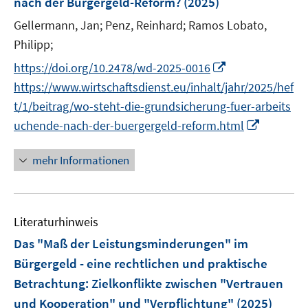
nach der Bürgergeld-Reform?
(2025)
s
n
t
Gellermann, Jan;
Penz, Reinhard;
Ramos Lobato,
s
e
t
Philipp;
r
e
I
https://doi.org/10.2478/wd-2025-0016
ö
r
n
https://www.wirtschaftsdienst.eu/inhalt/jahr/2025/hef
f
ö
n
f
t/1/beitrag/wo-steht-die-grundsicherung-fuer-arbeits
f
e
n
I
uchende-nach-der-buergergeld-reform.html
f
u
e
n
n
e
n
n
e
mehr Informationen
m
e
n
F
u
e
e
n
Literaturhinweis
m
s
F
Das "Maß der Leistungsminderungen" im
t
e
Bürgergeld - eine rechtlichen und praktische
e
n
r
Betrachtung
:
Zielkonflikte zwischen "Vertrauen
s
ö
und Kooperation" und "Verpflichtung"
(2025)
t