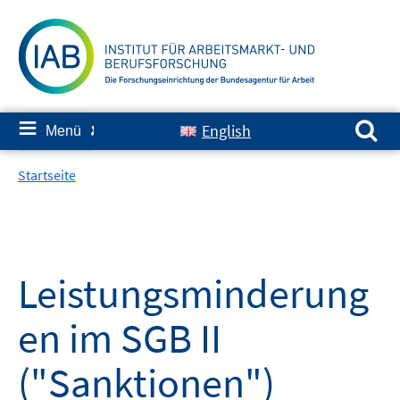
Springe
zum
Inhalt
Suchen nach:
≡
English
Menü
✘
Startseite
Leistungsminderung
en im SGB II
("Sanktionen")