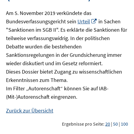
Am 5. November 2019 verkündete das
In
Bundesverfassungsgericht sein
Urteil
in Sachen
neuem
"Sanktionen im SGB II". Es erklärte die Sanktionen für
Fenster
teilweise verfassungswidrig. In der politischen
öffnen
Debatte wurden die bestehenden
Sanktionsregelungen in der Grundsicherung immer
wieder diskutiert und im Gesetz reformiert.
Dieses Dossier bietet Zugang zu wissenschaftlichen
Erkenntnissen zum Thema.
Im Filter „Autorenschaft“ können Sie auf IAB-
(Mit-)Autorenschaft eingrenzen.
Zurück zur Übersicht
Ergebnisse pro Seite:
20
|
50
|
100