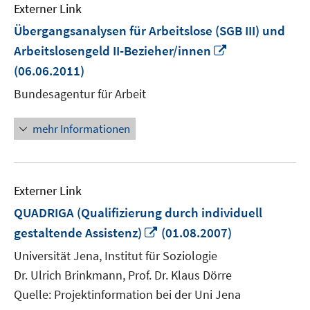
Externer Link
Übergangsanalysen für Arbeitslose (SGB III) und
In
Arbeitslosengeld II-Bezieher/innen
neuem
(06.06.2011)
Fenster
Bundesagentur für Arbeit
öffnen
mehr Informationen
Externer Link
QUADRIGA (Qualifizierung durch individuell
In
gestaltende Assistenz)
(01.08.2007)
neuem
Universität Jena, Institut für Soziologie
Fenster
Dr. Ulrich Brinkmann, Prof. Dr. Klaus Dörre
öffnen
Quelle: Projektinformation bei der Uni Jena