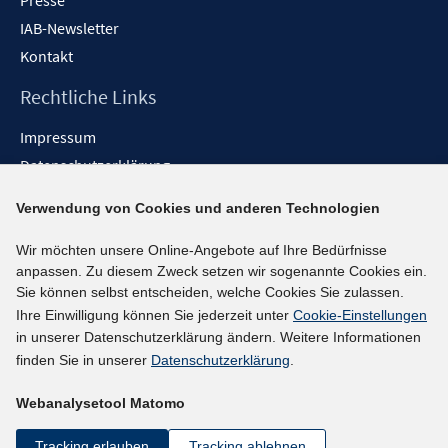
Presse
IAB-Newsletter
Kontakt
Rechtliche Links
Impressum
Datenschutzerklärung
Erklärung zur Barrierefreiheit
Verwendung von Cookies und anderen Technologien
Barrieren melden
Wir möchten unsere Online-Angebote auf Ihre Bedürfnisse
Social-Media-Kanäle
anpassen. Zu diesem Zweck setzen wir sogenannte Cookies ein.
Sie können selbst entscheiden, welche Cookies Sie zulassen.
BlueSky
Ihre Einwilligung können Sie jederzeit unter
Cookie-Einstellungen
YouTube
in unserer Datenschutzerklärung ändern. Weitere Informationen
LinkedIn
finden Sie in unserer
Datenschutzerklärung
.
XING
Webanalysetool Matomo
kununu
Netiquette
Tracking erlauben
Tracking ablehnen