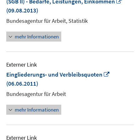
In
(SGB II) - Bedarfe, Leistungen, Einkommen
neue
(09.08.2013)
Fenste
Bundesagentur für Arbeit, Statistik
öffnen
mehr Informationen
Externer Link
In
Eingliederungs- und Verbleibsquoten
neuem
(06.06.2011)
Fenster
Bundesagentur für Arbeit
öffnen
mehr Informationen
Externer Link