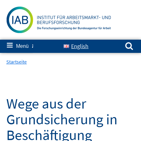
Springe
zum
Inhalt
Suchen nach:
≡
English
Menü
✘
Startseite
Wege aus der
Grundsicherung in
Beschäftigung