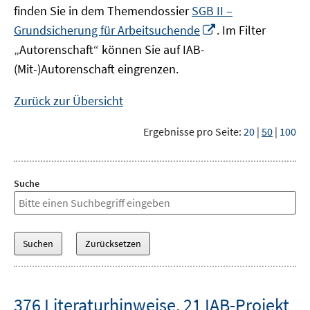
finden Sie in dem Themendossier
SGB II –
In
Grundsicherung für Arbeitsuchende
. Im Filter
neuem
„Autorenschaft“ können Sie auf IAB-
Fenster
(Mit-)Autorenschaft eingrenzen.
öffnen
Zurück zur Übersicht
Ergebnisse pro Seite:
20
|
50
|
100
Suche
376 Literaturhinweise
,
21 IAB-Projekt