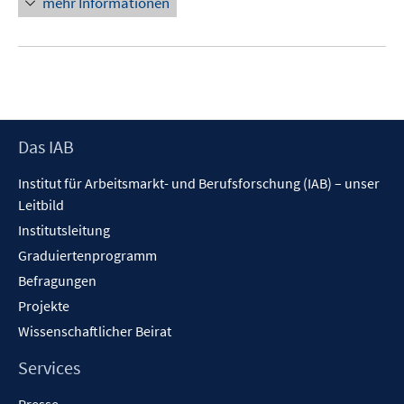
mehr Informationen
Footer
Das IAB
Inhalt
Institut für Arbeitsmarkt- und Berufsforschung (IAB) – unser
Leitbild
Institutsleitung
Graduiertenprogramm
Befragungen
Projekte
Wissenschaftlicher Beirat
Services