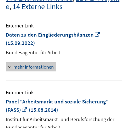
e
,
14 Externe Links
Externer Link
In
Daten zu den Eingliederungsbilanzen
neuem
(15.09.2022)
Fenster
Bundesagentur für Arbeit
öffnen
mehr Informationen
Externer Link
Panel "Arbeitsmarkt und soziale Sicherung"
In
(PASS)
(15.08.2014)
neuem
Institut für Arbeitsmarkt- und Berufsforschung der
Fenster
Bundesagentur für Arbeit