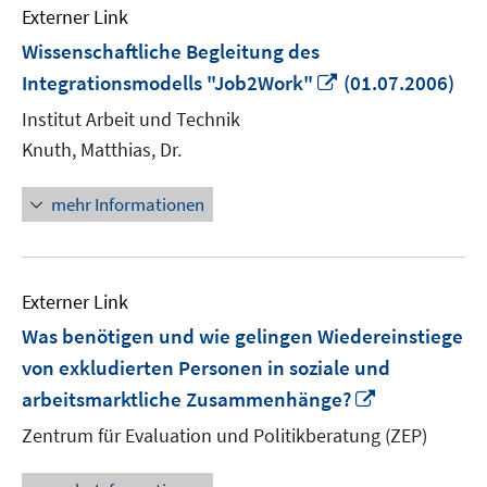
Externer Link
Wissenschaftliche Begleitung des
In
Integrationsmodells "Job2Work"
(01.07.2006)
neuem
Institut Arbeit und Technik
Fenster
Knuth, Matthias, Dr.
öffnen
mehr Informationen
Externer Link
Was benötigen und wie gelingen Wiedereinstiege
von exkludierten Personen in soziale und
In
arbeitsmarktliche Zusammenhänge?
neuem
Zentrum für Evaluation und Politikberatung (ZEP)
Fenster
öffnen