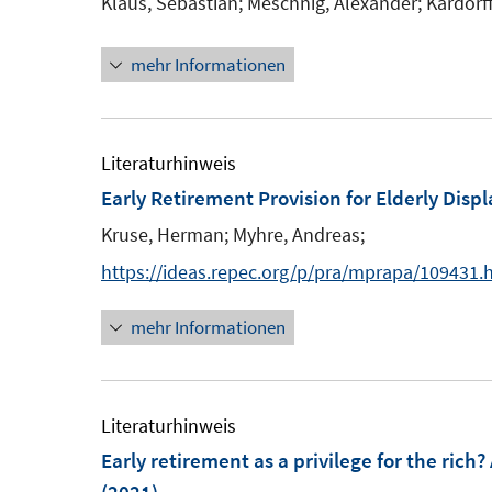
Klaus, Sebastian;
Meschnig, Alexander;
Kardorff
s
n
t
s
mehr Informationen
e
t
r
e
ö
r
Literaturhinweis
f
ö
Early Retirement Provision for Elderly Disp
f
f
n
Kruse, Herman;
Myhre, Andreas;
f
e
n
https://ideas.repec.org/p/pra/mprapa/109431.
n
e
mehr Informationen
n
Literaturhinweis
Early retirement as a privilege for the ric