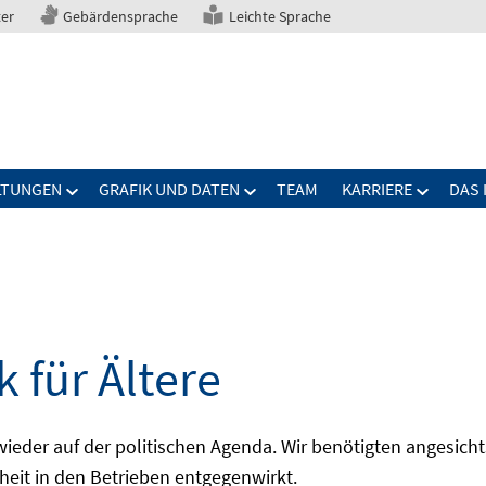
ter
Gebärdensprache
Leichte Sprache
LTUNGEN
GRAFIK UND DATEN
TEAM
KARRIERE
DAS 
 für Ältere
 wieder auf der politischen Agenda. Wir benötigten angesic
pheit in den Betrieben entgegenwirkt.