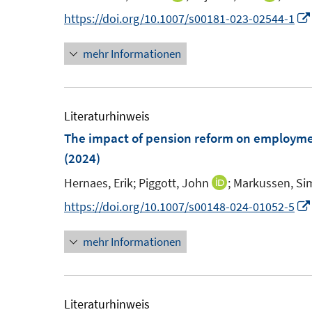
n
e
n
n
https://doi.org/10.1007/s00181-023-02544-1
s
n
n
n
t
s
mehr Informationen
e
e
e
t
u
u
r
e
e
e
ö
r
m
m
Literaturhinweis
f
ö
F
F
The impact of pension reform on employmen
f
f
e
e
(2024)
n
f
n
n
e
n
Hernaes, Erik;
Piggott, John
;
Markussen, Si
I
s
s
n
e
n
https://doi.org/10.1007/s00148-024-01052-5
t
t
n
n
e
e
mehr Informationen
e
r
r
u
ö
ö
e
f
f
m
Literaturhinweis
f
f