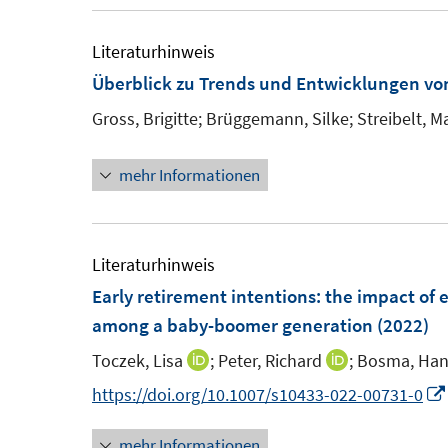
e
u
m
e
Literaturhinweis
F
m
Überblick zu Trends und Entwicklungen v
e
F
Gross, Brigitte;
Brüggemann, Silke;
Streibelt, M
n
e
s
n
mehr Informationen
t
s
e
t
r
e
Literaturhinweis
ö
r
Early retirement intentions: the impact of
f
ö
among a baby-boomer generation
(2022)
f
f
n
f
Toczek, Lisa
;
Peter, Richard
;
Bosma, Han
I
I
e
n
n
n
https://doi.org/10.1007/s10433-022-00731-0
n
e
n
n
n
mehr Informationen
e
e