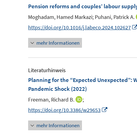
F
Pension reforms and couples’ labour suppl
n
n
e
e
e
Moghadam, Hamed Markazi;
Puhani, Patrick A.
n
n
n
https://doi.org/10.1016/j.labeco.2024.102627
s
t
mehr Informationen
e
r
ö
Literaturhinweis
f
Planning for the “Expected Unexpected”: W
f
Pandemic Shock
(2022)
n
e
Freeman, Richard B.
;
I
n
n
I
https://doi.org/10.3386/w29653
n
n
mehr Informationen
e
n
u
e