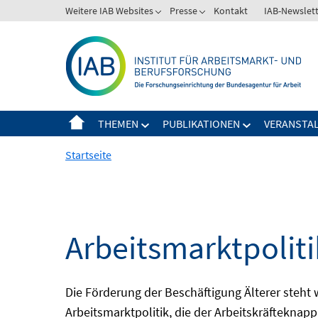
Springe
Weitere IAB Websites
Presse
Kontakt
IAB-Newslet
zum
Inhalt
THEMEN
PUBLIKATIONEN
VERANSTA
Startseite
Arbeitsmarktpolitik
Die Förderung der Beschäftigung Älterer steht
Arbeitsmarktpolitik, die der Arbeitskräfteknap