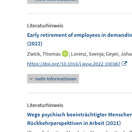
u
u
e
e
m
m
Literaturhinweis
F
F
Early retirement of employees in demandin
e
e
(2022)
n
n
Zwick, Thomas
;
Lorenz, Svenja;
Geyer, Joh
I
s
s
n
I
https://doi.org/10.1016/j.jeoa.2022.100387
t
t
n
n
e
e
mehr Informationen
e
n
r
r
u
e
ö
ö
e
u
f
f
m
e
Literaturhinweis
f
f
F
m
Wege psychisch beeinträchtigter Mensche
n
n
e
F
Rückkehrperspektiven in Arbeit
(2021)
e
e
n
e
n
n