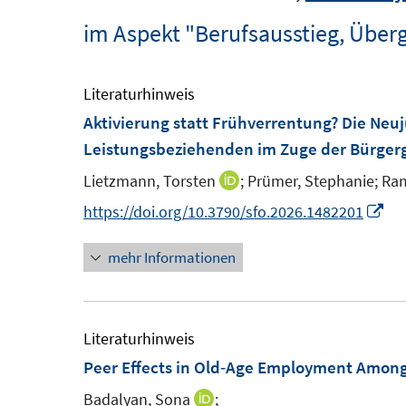
im Aspekt "Berufsausstieg, Über
Literaturhinweis
Aktivierung statt Frühverrentung? Die Neu
Leistungsbeziehenden im Zuge der Bürger
Lietzmann, Torsten
;
Prümer, Stephanie;
Ram
I
n
I
https://doi.org/10.3790/sfo.2026.1482201
n
n
mehr Informationen
e
n
u
e
e
u
m
e
Literaturhinweis
F
m
Peer Effects in Old‑Age Employment Amo
e
F
Badalyan, Sona
;
I