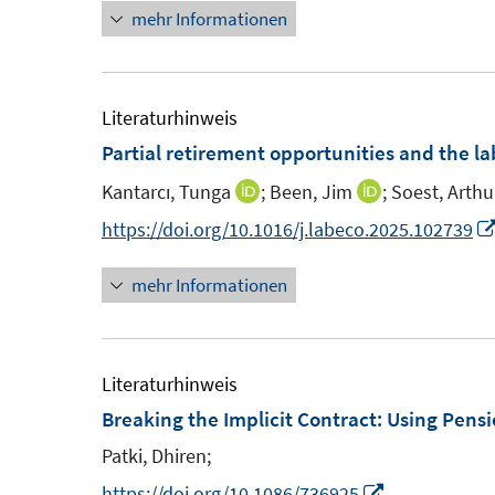
t
mehr Informationen
e
n
e
u
e
r
e
u
ö
m
e
Literaturhinweis
f
F
m
Partial retirement opportunities and the la
f
e
F
n
Kantarcı, Tunga
;
Been, Jim
;
Soest, Arthu
I
I
n
e
e
n
n
https://doi.org/10.1016/j.labeco.2025.102739
s
n
n
n
n
t
s
mehr Informationen
e
e
e
t
u
u
r
e
e
e
ö
r
m
m
Literaturhinweis
f
ö
F
F
Breaking the Implicit Contract: Using Pens
f
f
e
e
n
Patki, Dhiren;
f
n
n
e
n
I
https://doi.org/10.1086/736925