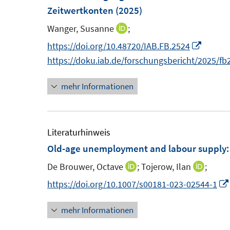
n
Zeitwertkonten
(2025)
n
s
e
Wanger, Susanne
;
I
t
n
n
I
https://doi.org/10.48720/IAB.FB.2524
e
n
n
https://doku.iab.de/forschungsbericht/2025/fb
r
e
n
ö
mehr Informationen
u
e
f
e
u
f
m
e
n
F
m
Literaturhinweis
e
e
F
Old-age unemployment and labour supply: 
n
n
e
De Brouwer, Octave
;
Tojerow, Ilan
;
I
I
s
n
n
n
https://doi.org/10.1007/s00181-023-02544-1
t
s
n
n
e
t
mehr Informationen
e
e
r
e
u
u