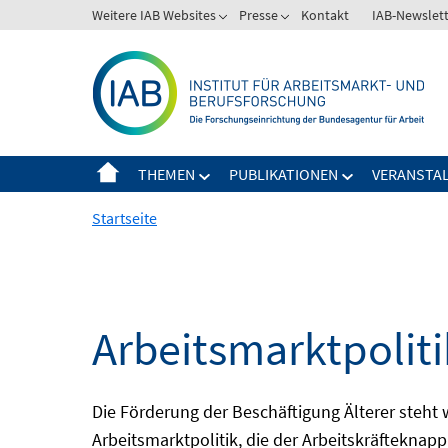
Springe
Weitere IAB Websites
Presse
Kontakt
IAB-Newslet
zum
Inhalt
THEMEN
PUBLIKATIONEN
VERANSTA
Startseite
Arbeitsmarktpolitik
Die Förderung der Beschäftigung Älterer steht
Arbeitsmarktpolitik, die der Arbeitskräfteknap