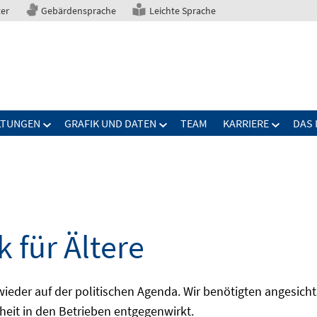
ter
Gebärdensprache
Leichte Sprache
LTUNGEN
GRAFIK UND DATEN
TEAM
KARRIERE
DAS 
 für Ältere
 wieder auf der politischen Agenda. Wir benötigten angesic
pheit in den Betrieben entgegenwirkt.