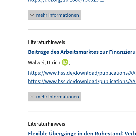
s
s
n
e
n
t
t
mehr Informationen
n
n
e
e
e
r
r
u
ö
ö
e
Literaturhinweis
f
f
m
Beiträge des Arbeitsmarktes zur Finanzieru
f
f
F
n
n
Walwei, Ulrich
;
I
e
e
e
n
https://www.hss.de/download/publications/AA
n
n
n
n
https://www.hss.de/download/publications/AA
s
e
t
mehr Informationen
u
e
e
r
m
ö
F
Literaturhinweis
f
e
Flexible Übergänge in den Ruhestand: Verb
f