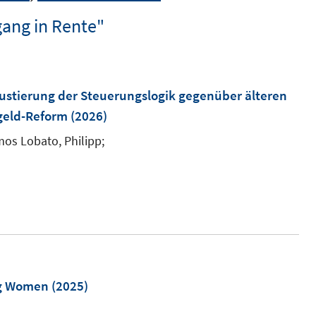
gang in Rente"
justierung der Steuerungslogik gegenüber älteren
geld-Reform
(2026)
os Lobato, Philipp;
ng Women
(2025)