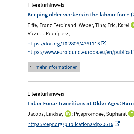
m
m
Literaturhinweis
n
f
F
F
Keeping older workers in the labour force
(
e
n
e
e
n
e
Eiffe, Franz Ferdinand;
Weber, Tina;
Fric, Karel
n
n
n
Ricardo Rodriguez;
s
s
I
https://doi.org/10.2806/4361116
t
t
n
https://www.eurofound.europa.eu/en/publicat
e
e
n
r
r
mehr Informationen
e
ö
ö
u
f
f
e
f
f
m
Literaturhinweis
n
n
F
Labor Force Transitions at Older Ages: Bur
e
e
e
n
n
Jacobs, Lindsay
;
Piyapromdee, Suphanit
I
n
n
I
https://cepr.org/publications/dp20616
s
n
n