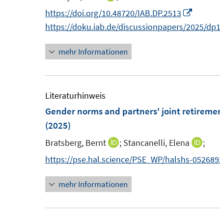
n
e
n
I
https://doi.org/10.48720/IAB.DP.2513
s
n
n
n
https://doku.iab.de/discussionpapers/2025/dp
t
s
e
n
e
t
mehr Informationen
u
e
r
e
e
u
ö
r
m
e
f
ö
F
m
Literaturhinweis
f
f
e
F
Gender norms and partners' joint retireme
n
f
n
e
(2025)
e
n
s
n
n
e
Bratsberg, Bernt
;
Stancanelli, Elena
;
I
I
t
s
n
n
n
https://pse.hal.science/PSE_WP/halshs-05268
e
t
n
n
r
e
mehr Informationen
e
e
ö
r
u
u
f
ö
e
e
f
f