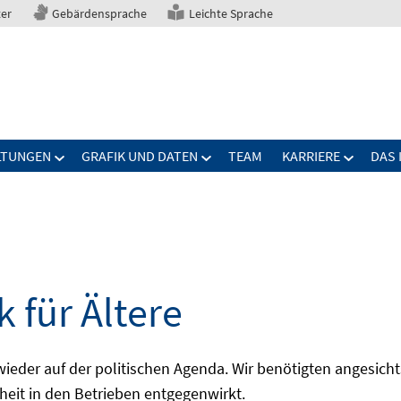
ter
Gebärdensprache
Leichte Sprache
LTUNGEN
GRAFIK UND DATEN
TEAM
KARRIERE
DAS 
 für Ältere
 wieder auf der politischen Agenda. Wir benötigten angesic
pheit in den Betrieben entgegenwirkt.