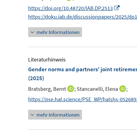
n
e
n
I
https://doi.org/10.48720/IAB.DP.2513
s
n
n
n
https://doku.iab.de/discussionpapers/2025/dp
t
s
e
n
e
t
mehr Informationen
u
e
r
e
e
u
ö
r
m
e
f
ö
F
m
Literaturhinweis
f
f
e
F
Gender norms and partners' joint retireme
n
f
n
e
(2025)
e
n
s
n
n
e
Bratsberg, Bernt
;
Stancanelli, Elena
;
I
I
t
s
n
n
n
https://pse.hal.science/PSE_WP/halshs-05268
e
t
n
n
r
e
mehr Informationen
e
e
ö
r
u
u
f
ö
e
e
f
f