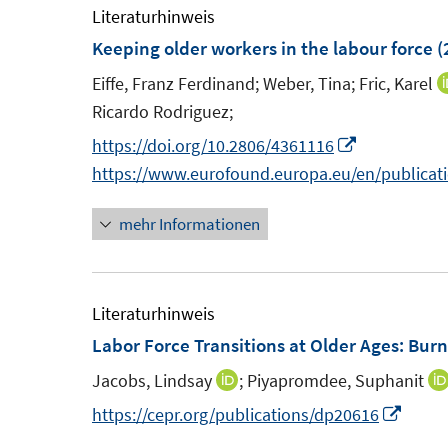
m
m
Literaturhinweis
n
f
F
F
Keeping older workers in the labour force
(
e
n
e
e
n
e
Eiffe, Franz Ferdinand;
Weber, Tina;
Fric, Karel
n
n
n
Ricardo Rodriguez;
s
s
I
https://doi.org/10.2806/4361116
t
t
n
https://www.eurofound.europa.eu/en/publicat
e
e
n
r
r
mehr Informationen
e
ö
ö
u
f
f
e
f
f
m
Literaturhinweis
n
n
F
Labor Force Transitions at Older Ages: Bur
e
e
e
n
n
Jacobs, Lindsay
;
Piyapromdee, Suphanit
I
n
n
I
https://cepr.org/publications/dp20616
s
n
n