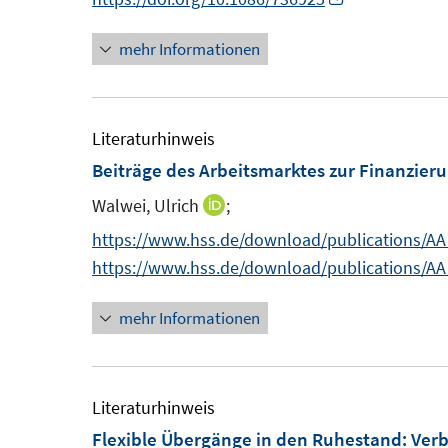
s
s
n
e
n
t
t
mehr Informationen
n
n
e
e
e
r
r
u
ö
ö
e
Literaturhinweis
f
f
m
Beiträge des Arbeitsmarktes zur Finanzieru
f
f
F
n
n
Walwei, Ulrich
;
I
e
e
e
n
https://www.hss.de/download/publications/AA
n
n
n
n
https://www.hss.de/download/publications/AA
s
e
t
mehr Informationen
u
e
e
r
m
ö
F
Literaturhinweis
f
e
Flexible Übergänge in den Ruhestand: Verb
f