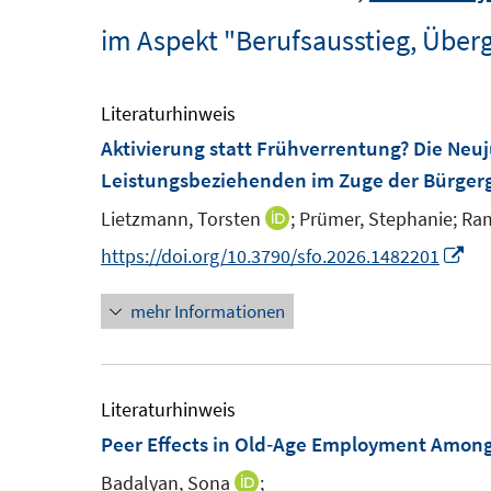
im Aspekt "Berufsausstieg, Über
Literaturhinweis
Aktivierung statt Frühverrentung? Die Neu
Leistungsbeziehenden im Zuge der Bürger
Lietzmann, Torsten
;
Prümer, Stephanie;
Ram
I
n
I
https://doi.org/10.3790/sfo.2026.1482201
n
n
mehr Informationen
e
n
u
e
e
u
m
e
Literaturhinweis
F
m
Peer Effects in Old‑Age Employment Amo
e
F
Badalyan, Sona
;
I