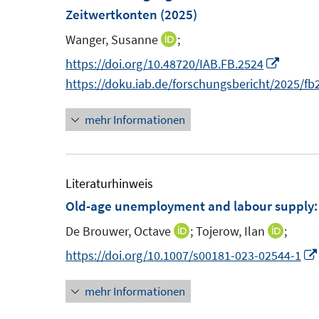
n
Zeitwertkonten
(2025)
n
s
e
Wanger, Susanne
;
I
t
n
n
I
https://doi.org/10.48720/IAB.FB.2524
e
n
n
https://doku.iab.de/forschungsbericht/2025/fb
r
e
n
ö
mehr Informationen
u
e
f
e
u
f
m
e
n
F
m
Literaturhinweis
e
e
F
Old-age unemployment and labour supply: 
n
n
e
De Brouwer, Octave
;
Tojerow, Ilan
;
I
I
s
n
n
n
https://doi.org/10.1007/s00181-023-02544-1
t
s
n
n
e
t
mehr Informationen
e
e
r
e
u
u