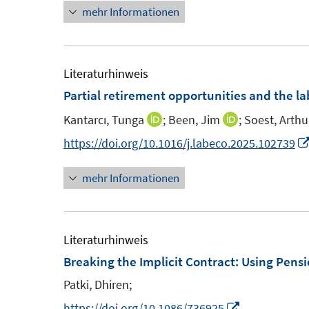
t
mehr Informationen
e
n
e
u
e
r
e
u
ö
m
e
Literaturhinweis
f
F
m
Partial retirement opportunities and the la
f
e
F
n
Kantarcı, Tunga
;
Been, Jim
;
Soest, Arthu
I
I
n
e
e
n
n
https://doi.org/10.1016/j.labeco.2025.102739
s
n
n
n
n
t
s
mehr Informationen
e
e
e
t
u
u
r
e
e
e
ö
r
m
m
Literaturhinweis
f
ö
F
F
Breaking the Implicit Contract: Using Pens
f
f
e
e
n
Patki, Dhiren;
f
n
n
e
n
I
https://doi.org/10.1086/736925