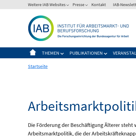
Springe
Weitere IAB Websites
Presse
Kontakt
IAB-Newslet
zum
Inhalt
THEMEN
PUBLIKATIONEN
VERANSTA
Startseite
Arbeitsmarktpolitik
Die Förderung der Beschäftigung Älterer steht
Arbeitsmarktpolitik, die der Arbeitskräfteknap