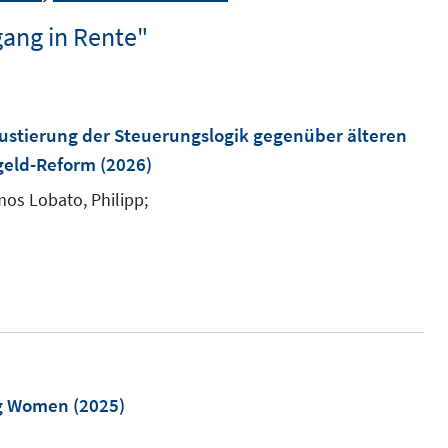
gang in Rente"
justierung der Steuerungslogik gegenüber älteren
geld-Reform
(2026)
os Lobato, Philipp;
ng Women
(2025)