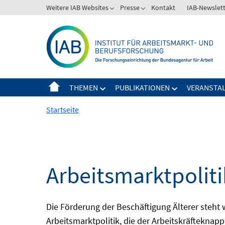
Springe
Weitere IAB Websites
Presse
Kontakt
IAB-Newslet
zum
Inhalt
THEMEN
PUBLIKATIONEN
VERANSTA
Startseite
Arbeitsmarktpolitik
Die Förderung der Beschäftigung Älterer steht
Arbeitsmarktpolitik, die der Arbeitskräfteknap