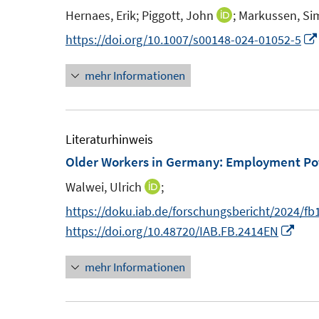
n
n
Hernaes, Erik;
Piggott, John
;
Markussen, Si
I
s
s
n
https://doi.org/10.1007/s00148-024-01052-5
t
t
n
e
e
mehr Informationen
e
r
r
u
ö
ö
e
f
f
m
Literaturhinweis
f
f
F
Older Workers in Germany: Employment Pot
n
n
e
e
e
Walwei, Ulrich
;
I
n
n
n
n
https://doku.iab.de/forschungsbericht/2024/fb
s
n
I
https://doi.org/10.48720/IAB.FB.2414EN
t
e
n
e
mehr Informationen
u
n
r
e
e
ö
m
u
f