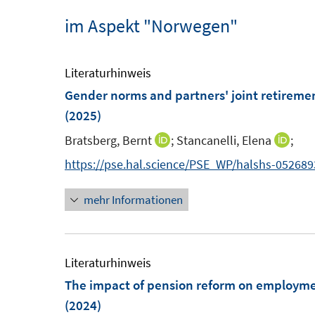
im Aspekt "Norwegen"
Literaturhinweis
Gender norms and partners' joint retireme
(2025)
Bratsberg, Bernt
;
Stancanelli, Elena
;
I
I
n
n
https://pse.hal.science/PSE_WP/halshs-05268
n
n
mehr Informationen
e
e
u
u
e
e
m
m
Literaturhinweis
F
F
The impact of pension reform on employmen
e
e
(2024)