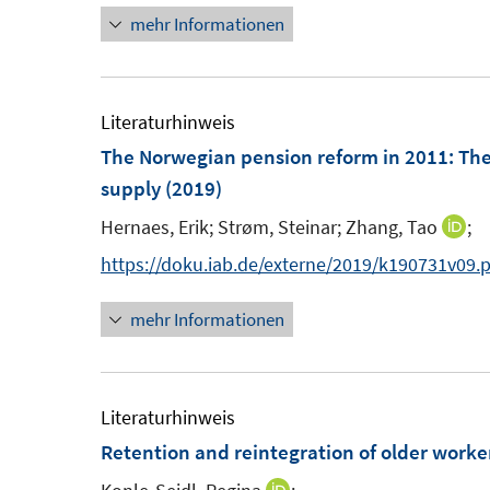
mehr Informationen
e
n
u
e
e
u
m
e
Literaturhinweis
F
m
The Norwegian pension reform in 2011: The
e
F
supply
(2019)
n
e
Hernaes, Erik;
Strøm, Steinar;
Zhang, Tao
;
I
s
n
n
https://doku.iab.de/externe/2019/k190731v09.
t
s
n
e
t
mehr Informationen
e
r
e
u
ö
r
e
f
ö
m
Literaturhinweis
f
f
F
Retention and reintegration of older worke
n
f
e
e
n