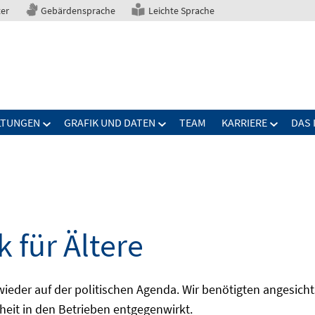
ter
Gebärdensprache
Leichte Sprache
LTUNGEN
GRAFIK UND DATEN
TEAM
KARRIERE
DAS 
 für Ältere
 wieder auf der politischen Agenda. Wir benötigten angesic
pheit in den Betrieben entgegenwirkt.