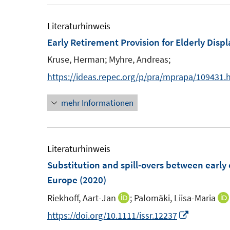
r
e
e
ö
m
m
Literaturhinweis
f
F
F
Early Retirement Provision for Elderly Disp
f
e
e
n
Kruse, Herman;
Myhre, Andreas;
n
n
e
https://ideas.repec.org/p/pra/mprapa/109431.
s
s
n
t
t
mehr Informationen
e
e
r
r
ö
ö
Literaturhinweis
f
f
Substitution and spill-overs between early 
f
f
Europe
(2020)
n
n
e
e
Riekhoff, Aart-Jan
;
Palomäki, Liisa-Maria
I
n
n
n
I
https://doi.org/10.1111/issr.12237
n
n