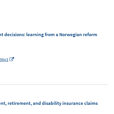
nt decisions: learning from a Norwegian reform
I
936v1
n
n
e
u
e
m
t, retirement, and disability insurance claims
F