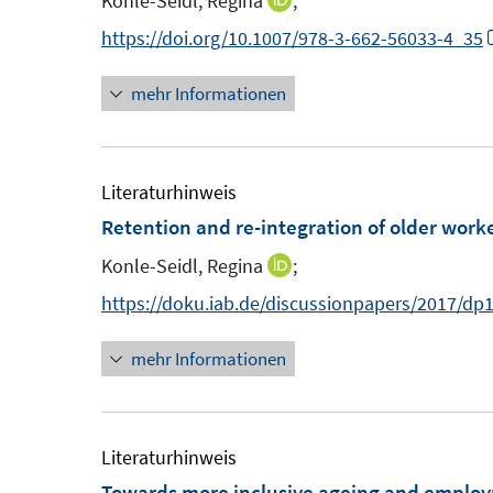
Konle-Seidl, Regina
;
I
n
n
e
n
https://doi.org/10.1007/978-3-662-56033-4_35
s
n
n
t
mehr Informationen
e
e
u
r
e
ö
m
Literaturhinweis
f
F
Retention and re-integration of older work
f
e
n
Konle-Seidl, Regina
;
I
n
e
n
https://doku.iab.de/discussionpapers/2017/dp
s
n
n
t
mehr Informationen
e
e
u
r
e
ö
m
Literaturhinweis
f
F
Towards more inclusive ageing and employ