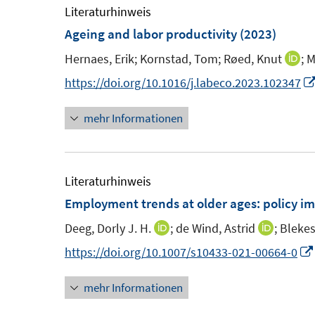
F
e
Literaturhinweis
f
e
m
Ageing and labor productivity
(2023)
n
n
F
e
Hernaes, Erik;
Kornstad, Tom;
Røed, Knut
;
M
I
s
e
n
n
https://doi.org/10.1016/j.labeco.2023.102347
t
n
n
e
s
mehr Informationen
e
r
t
u
ö
e
e
f
r
m
Literaturhinweis
f
ö
F
Employment trends at older ages: policy i
n
f
e
e
f
Deeg, Dorly J. H.
;
de Wind, Astrid
;
Bleke
I
I
n
n
n
n
n
https://doi.org/10.1007/s10433-021-00664-0
s
e
n
n
t
n
mehr Informationen
e
e
e
u
u