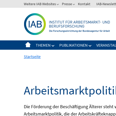
Springe
Weitere IAB Websites
Presse
Kontakt
IAB-Newslet
zum
Inhalt
THEMEN
PUBLIKATIONEN
VERANSTA
Startseite
Arbeitsmarktpolitik
Die Förderung der Beschäftigung Älterer steht
Arbeitsmarktpolitik, die der Arbeitskräfteknap