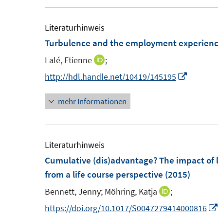
ö
r
e
u
f
ö
m
e
Literaturhinweis
f
f
F
Turbulence and the employment experience
n
f
e
F
e
n
Lalé, Etienne
;
I
n
e
n
e
n
I
http://hdl.handle.net/10419/145195
s
n
n
n
n
t
s
mehr Informationen
e
n
e
t
u
e
r
e
e
u
ö
r
m
e
Literaturhinweis
f
ö
F
m
Cumulative (dis)advantage? The impact of 
f
f
e
F
from a life course perspective
(2015)
n
f
n
e
e
n
Bennett, Jenny;
Möhring, Katja
;
I
s
n
n
e
n
https://doi.org/10.1017/S0047279414000816
t
s
n