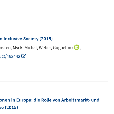
n
n
e
u
e
m
n Inclusive Society
(2015)
F
rsten;
Myck, Michal;
Weber, Guglielmo
;
I
e
n
I
uct/462442
n
n
n
s
e
n
t
u
e
e
e
u
r
m
e
ö
F
m
sonen in Europa
:
die Rolle von Arbeitsmarkt- und
f
e
F
ve
(2015)
f
n
e