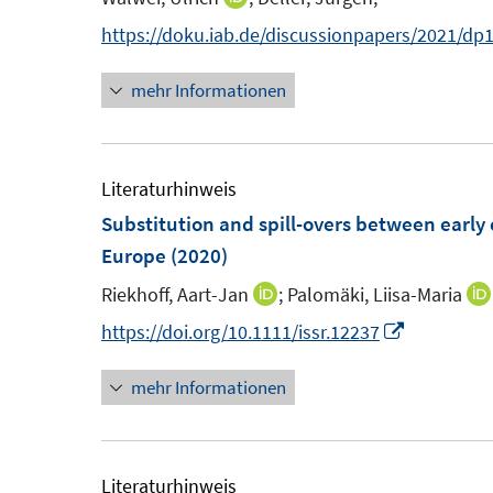
n
e
e
n
n
https://doku.iab.de/discussionpapers/2021/dp
s
n
n
e
n
t
s
n
mehr Informationen
e
e
t
u
r
e
e
ö
r
m
Literaturhinweis
f
ö
F
Substitution and spill-overs between early 
f
f
e
Europe
(2020)
n
f
n
e
n
Riekhoff, Aart-Jan
;
Palomäki, Liisa-Maria
I
s
n
e
n
I
https://doi.org/10.1111/issr.12237
t
n
n
n
e
mehr Informationen
e
n
r
u
e
ö
e
u
f
m
e
Literaturhinweis
f