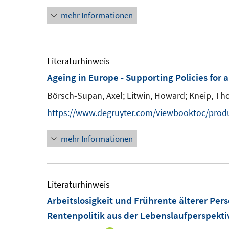
n
e
t
mehr Informationen
e
r
e
u
ö
r
e
f
ö
m
Literaturhinweis
f
f
F
Ageing in Europe - Supporting Policies for a
n
f
e
e
n
Börsch-Supan, Axel;
Litwin, Howard;
Kneip, Tho
n
n
e
https://www.degruyter.com/viewbooktoc/prod
s
n
t
mehr Informationen
e
r
ö
Literaturhinweis
f
Arbeitslosigkeit und Frührente älterer Per
f
Rentenpolitik aus der Lebenslaufperspekti
n