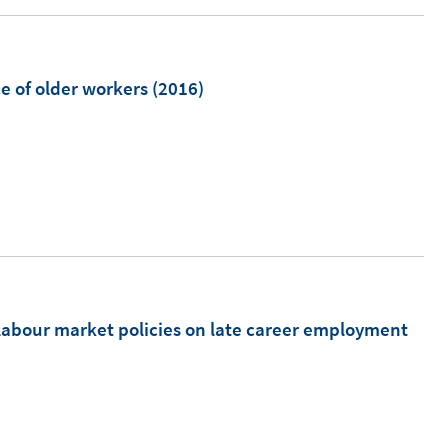
m
 of older workers
(2016)
labour market policies on late career employment
I