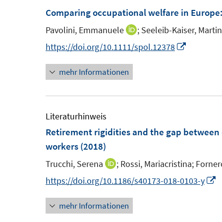
F
m
Comparing occupational welfare in Europe:
n
e
F
e
Pavolini, Emmanuele
;
Seeleib-Kaiser, Martin
I
n
e
n
n
I
https://doi.org/10.1111/spol.12378
s
n
n
n
t
s
mehr Informationen
e
n
e
t
u
e
r
e
e
u
ö
r
m
e
Literaturhinweis
f
ö
F
m
Retirement rigidities and the gap between 
f
f
e
F
workers
(2018)
n
f
n
e
e
n
Trucchi, Serena
;
Rossi, Mariacristina;
Fornero
I
s
n
n
e
n
I
https://doi.org/10.1186/s40173-018-0103-y
t
s
n
n
n
e
t
mehr Informationen
e
n
r
e
u
e