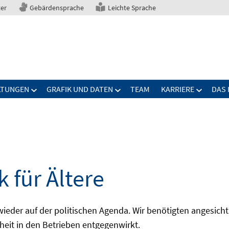
ter
Gebärdensprache
Leichte Sprache
LTUNGEN
GRAFIK UND DATEN
TEAM
KARRIERE
DAS 
 für Ältere
 wieder auf der politischen Agenda. Wir benötigten angesic
pheit in den Betrieben entgegenwirkt.