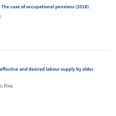
f
F
F
 The case of occupational pensions
(2018)
f
e
e
n
;
n
n
e
s
s
n
t
t
e
e
r
r
ö
ö
f
f
effective and desired labour supply by older
f
f
n
n
e
e
, Elsa;
n
n