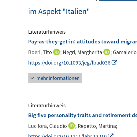
im Aspekt "Italien"
Literaturhinweis
Pay-as-they-get-in: attitudes toward migr
Boeri, Tito
;
Negri, Margherita
;
Gamalerio
I
I
n
n
I
https://doi.org/10.1093/jeg/lbad036
n
n
n
mehr Informationen
e
e
n
u
u
e
e
e
u
m
m
e
Literaturhinweis
F
F
m
Big five personality traits and retirement d
e
e
F
Lucifora, Claudio
;
Repetto, Martina;
I
n
n
e
n
I
https://doi.org/10.1111/labr.12210