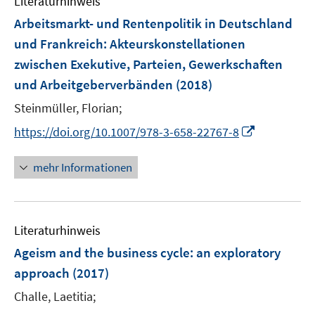
Literaturhinweis
m
e
e
F
Arbeitsmarkt- und Rentenpolitik in Deutschland
n
n
e
und Frankreich
:
Akteurskonstellationen
s
n
zwischen Exekutive, Parteien, Gewerkschaften
t
s
e
und Arbeitgeberverbänden
(2018)
t
r
e
Steinmüller, Florian;
ö
r
I
f
https://doi.org/10.1007/978-3-658-22767-8
ö
n
f
f
n
n
mehr Informationen
f
e
e
n
u
n
e
e
n
Literaturhinweis
m
F
Ageism and the business cycle
:
an exploratory
e
approach
(2017)
n
Challe, Laetitia;
s