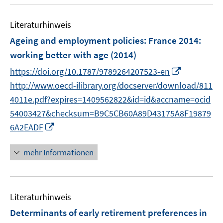
u
e
n
e
n
e
Literaturhinweis
m
n
F
Ageing and employment policies: France 2014
:
e
working better with age
(2014)
n
I
https://doi.org/10.1787/9789264207523-en
s
n
t
http://www.oecd-ilibrary.org/docserver/download/811
n
e
4011e.pdf?expires=1409562822&id=id&accname=ocid
e
r
54003427&checksum=B9C5CB60A89D43175A8F19879
u
ö
I
6A2EADF
e
f
n
m
f
n
mehr Informationen
F
n
e
e
e
u
n
n
e
s
Literaturhinweis
m
t
F
Determinants of early retirement preferences in
e
e