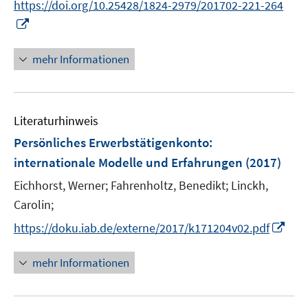
t
https://doi.org/10.25428/1824-2979/201702-221-264
e
I
r
n
ö
n
mehr Informationen
f
e
f
u
n
e
e
Literaturhinweis
m
n
F
Persönliches Erwerbstätigenkonto
:
e
internationale Modelle und Erfahrungen
(2017)
n
Eichhorst, Werner;
Fahrenholtz, Benedikt;
Linckh,
s
t
Carolin;
e
I
https://doku.iab.de/externe/2017/k171204v02.pdf
r
n
ö
n
mehr Informationen
f
e
f
u
n