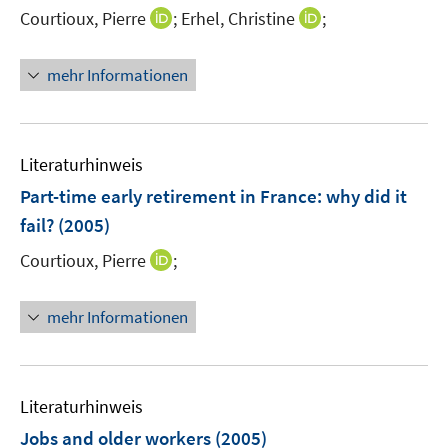
e
t
I
I
Courtioux, Pierre
;
Erhel, Christine
;
r
e
n
n
ö
r
n
n
mehr Informationen
f
ö
e
e
f
f
u
u
n
f
e
e
e
n
m
m
Literaturhinweis
n
e
F
F
Part-time early retirement in France
:
why did it
n
e
e
fail?
(2005)
n
n
s
s
I
Courtioux, Pierre
;
t
t
n
e
e
n
mehr Informationen
r
r
e
ö
ö
u
f
f
e
f
f
m
Literaturhinweis
n
n
F
Jobs and older workers
(2005)