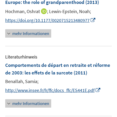
r
Europe
:
the role of grandparenthood
(2013)
n
ö
I
Hochman, Oshrat
;
Lewin-Epstein, Noah;
s
f
n
t
I
f
https://doi.org/10.1177/0020715213480977
n
e
n
n
e
r
n
e
mehr Informationen
u
ö
e
n
e
f
u
m
f
e
F
n
Literaturhinweis
m
e
e
F
Comportements de départ en retraite et réforme
n
n
e
de 2003
:
les effets de la surcote
(2011)
s
n
t
Benallah, Samia;
s
e
t
I
http://www.insee.fr/fr/ffc/docs_ffc/ES441E.pdf
r
e
n
ö
r
n
mehr Informationen
f
ö
e
f
f
u