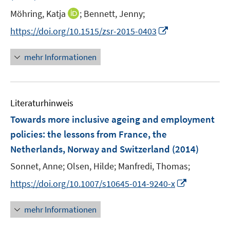
ö
e
I
Möhring, Katja
;
Bennett, Jenny;
f
r
n
f
I
https://doi.org/10.1515/zsr-2015-0403
ö
n
n
n
f
e
e
n
mehr Informationen
f
u
n
e
n
e
u
e
m
e
n
F
Literaturhinweis
m
e
F
Towards more inclusive ageing and employment
n
e
policies
:
the lessons from France, the
s
n
Netherlands, Norway and Switzerland
t
(2014)
s
e
t
Sonnet, Anne;
Olsen, Hilde;
Manfredi, Thomas;
r
e
I
https://doi.org/10.1007/s10645-014-9240-x
ö
r
n
f
ö
n
mehr Informationen
f
f
e
n
f