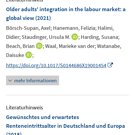
n
n
e
e
F
Older adults' integration in the labour market: a
n
n
e
global view
(2021)
s
n
t
Börsch-Supan, Axel;
Hanemann, Felizia;
Halimi,
s
e
t
I
Didier;
Staudinger, Ursula M.
;
Harding, Susana;
r
e
n
I
Beach, Brian
;
Waal, Marieke van der;
Watanabe,
ö
r
n
n
I
Daisuke
;
f
ö
e
n
n
f
I
f
https://doi.org/10.1017/S0144686X19001454
u
e
n
n
n
f
e
u
e
e
n
n
m
mehr Informationen
e
u
n
e
e
F
m
e
u
n
e
F
m
e
n
e
F
Literaturhinweis
m
s
n
e
F
t
Gewünschtes und erwartetes
s
n
e
e
t
Renteneintrittsalter in Deutschland und Europa
s
n
r
e
(2018)
t