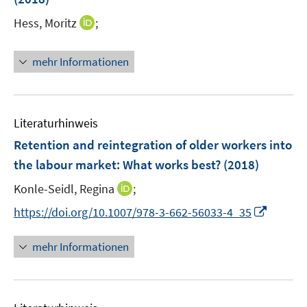
s
ö
r
e
t
I
Hess, Moritz
;
f
ö
r
e
n
f
f
ö
r
n
n
f
mehr Informationen
f
ö
e
e
n
f
f
u
n
e
n
f
e
n
e
n
m
Literaturhinweis
n
e
F
Retention and reintegration of older workers into
n
e
the labour market
:
What works best?
(2018)
n
s
I
Konle-Seidl, Regina
;
t
n
I
https://doi.org/10.1007/978-3-662-56033-4_35
e
n
n
r
e
n
mehr Informationen
ö
u
e
f
e
u
f
m
e
n
F