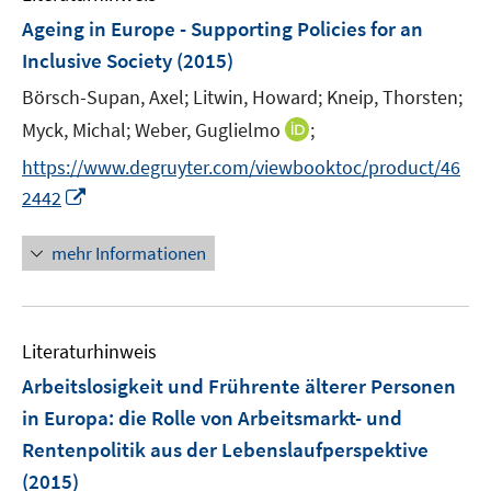
n
e
F
Ageing in Europe - Supporting Policies for an
n
e
Inclusive Society
(2015)
s
n
t
Börsch-Supan, Axel;
Litwin, Howard;
Kneip, Thorsten;
s
e
t
I
Myck, Michal;
Weber, Guglielmo
;
r
e
n
https://www.degruyter.com/viewbooktoc/product/46
ö
r
n
I
f
2442
ö
e
n
f
f
u
n
n
mehr Informationen
f
e
e
e
n
m
u
n
e
F
e
n
e
Literaturhinweis
m
n
F
Arbeitslosigkeit und Frührente älterer Personen
s
e
in Europa
:
die Rolle von Arbeitsmarkt- und
t
n
e
Rentenpolitik aus der Lebenslaufperspektive
s
r
(2015)
t