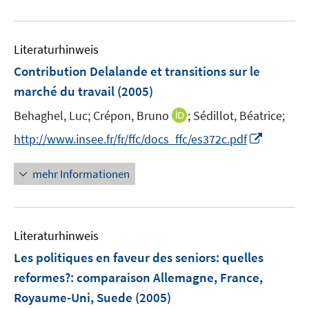
e
e
u
m
e
F
Literaturhinweis
m
e
F
Contribution Delalande et transitions sur le
n
e
marché du travail
(2005)
s
n
t
I
Behaghel, Luc;
Crépon, Bruno
;
Sédillot, Béatrice;
s
e
n
t
I
http://www.insee.fr/fr/ffc/docs_ffc/es372c.pdf
r
n
e
n
ö
e
r
n
mehr Informationen
f
u
ö
e
f
e
f
u
n
m
f
e
e
F
n
Literaturhinweis
m
n
e
e
F
Les politiques en faveur des seniors: quelles
n
n
e
reformes?
:
comparaison Allemagne, France,
s
n
Royaume-Uni, Suede
(2005)
t
s