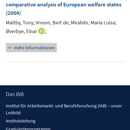
e
comparative analysis of European welfare states
n
(2004)
s
t
Maltby, Tony;
Vroom, Bert de;
Mirabile, Maria Luisa;
e
I
Øverbye, Einar
;
r
n
ö
n
mehr Informationen
f
e
f
u
n
e
e
m
n
F
e
Footer
Das IAB
n
Inhalt
s
Institut für Arbeitsmarkt- und Berufsforschung (IAB) – unser
t
Leitbild
e
Institutsleitung
r
ö
Graduiertenprogramm