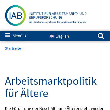
Springe
zum
Inhalt
Suchen nach:
≡
English
Menü
✘
Startseite
Arbeitsmarktpolitik
für Ältere
Die Förderung der Beschäftigung Älterer steht wieder