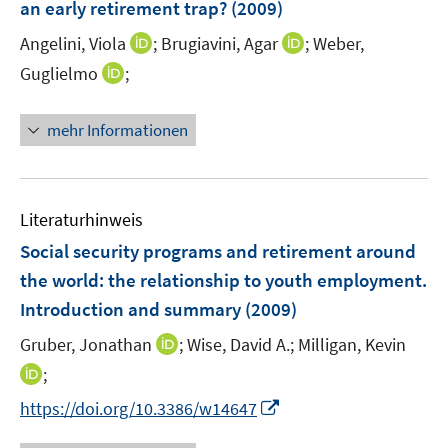
an early retirement trap?
(2009)
n
I
I
Angelini, Viola
;
Brugiavini, Agar
;
Weber,
s
n
n
t
I
Guglielmo
;
n
n
e
n
e
e
r
n
mehr Informationen
u
u
ö
e
e
e
f
u
m
m
f
e
F
F
n
m
Literaturhinweis
e
e
e
F
Social security programs and retirement around
n
n
n
e
the world
:
the relationship to youth employment.
s
s
n
t
t
Introduction and summary
(2009)
s
e
e
t
I
Gruber, Jonathan
;
Wise, David A.;
Milligan, Kevin
r
r
e
n
I
;
ö
ö
r
n
n
f
f
I
https://doi.org/10.3386/w14647
ö
e
n
f
f
n
f
u
e