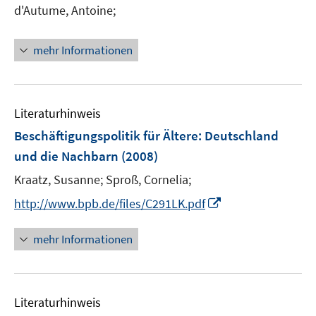
d'Autume, Antoine;
s
t
e
mehr Informationen
r
ö
f
Literaturhinweis
f
n
Beschäftigungspolitik für Ältere
:
Deutschland
e
und die Nachbarn
(2008)
n
Kraatz, Susanne;
Sproß, Cornelia;
I
http://www.bpb.de/files/C291LK.pdf
n
n
mehr Informationen
e
u
e
Literaturhinweis
m