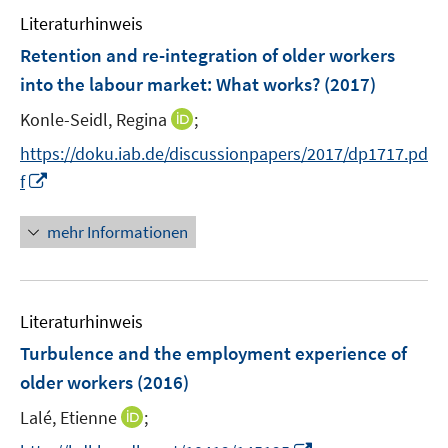
e
e
Literaturhinweis
m
n
F
Retention and re-integration of older workers
e
into the labour market: What works?
(2017)
n
I
Konle-Seidl, Regina
;
s
n
t
https://doku.iab.de/discussionpapers/2017/dp1717.pd
n
e
I
f
e
r
n
u
ö
n
mehr Informationen
e
f
e
m
f
u
F
n
e
e
e
Literaturhinweis
m
n
n
F
Turbulence and the employment experience of
s
e
older workers
(2016)
t
n
e
I
Lalé, Etienne
;
s
r
n
t