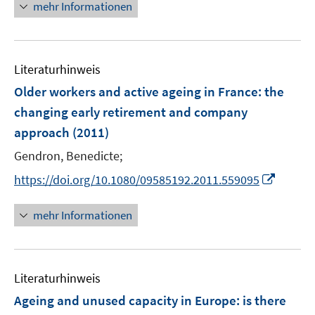
n
e
mehr Informationen
ö
e
r
f
u
ö
f
e
f
n
Literaturhinweis
m
f
e
F
n
Older workers and active ageing in France
:
the
n
e
e
changing early retirement and company
n
n
approach
(2011)
s
t
Gendron, Benedicte;
e
I
https://doi.org/10.1080/09585192.2011.559095
r
n
ö
n
mehr Informationen
f
e
f
u
n
e
e
Literaturhinweis
m
n
F
Ageing and unused capacity in Europe: is there
e