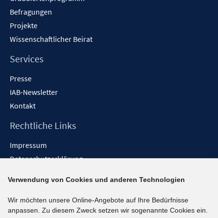
f
Befragungen
f
Projekte
n
Wissenschaftlicher Beirat
e
n
Services
Presse
IAB-Newsletter
Kontakt
Rechtliche Links
Impressum
Datenschutzerklärung
Erklärung zur Barrierefreiheit
Verwendung von Cookies und anderen Technologien
Barrieren melden
Wir möchten unsere Online-Angebote auf Ihre Bedürfnisse
Social-Media-Kanäle
anpassen. Zu diesem Zweck setzen wir sogenannte Cookies ein.