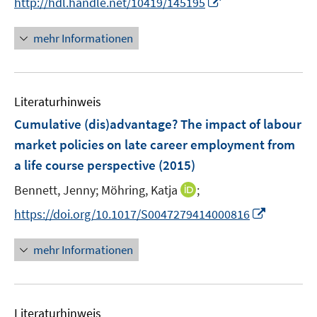
I
http://hdl.handle.net/10419/145195
ö
n
e
n
f
e
r
n
mehr Informationen
f
u
ö
e
n
e
f
u
e
m
f
e
n
F
n
Literaturhinweis
m
e
e
F
Cumulative (dis)advantage? The impact of labour
n
n
e
market policies on late career employment from
s
n
a life course perspective
t
(2015)
s
e
t
I
Bennett, Jenny;
Möhring, Katja
;
r
e
n
I
https://doi.org/10.1017/S0047279414000816
ö
r
n
n
f
ö
e
n
f
mehr Informationen
f
u
e
n
f
e
u
e
n
m
e
n
e
F
Literaturhinweis
m