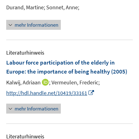
e
e
e
Durand, Martine;
Sonnet, Anne;
n
n
n
s
t
mehr Informationen
e
r
ö
Literaturhinweis
f
f
Labour force participation of the elderly in
n
Europe
:
the importance of being healthy
(2005)
e
I
Kalwij, Adriaan
;
Vermeulen, Frederic;
n
n
I
http://hdl.handle.net/10419/33161
n
n
e
n
mehr Informationen
u
e
e
u
m
e
F
Literaturhinweis
m