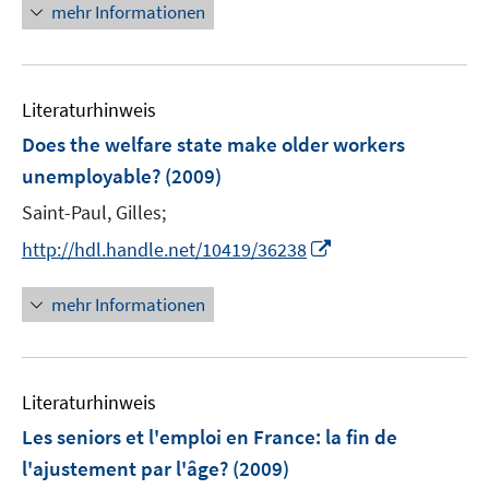
n
n
n
f
mehr Informationen
e
u
e
e
e
n
m
e
n
n
u
e
F
m
e
n
e
F
Literaturhinweis
m
n
e
F
Does the welfare state make older workers
s
n
e
t
unemployable?
(2009)
s
n
e
t
Saint-Paul, Gilles;
s
r
e
t
I
http://hdl.handle.net/10419/36238
ö
r
e
n
f
ö
r
n
mehr Informationen
f
f
ö
e
n
f
f
u
e
n
f
e
n
e
n
Literaturhinweis
m
n
e
F
Les seniors et l'emploi en France
:
la fin de
n
e
l'ajustement par l'âge?
(2009)
n