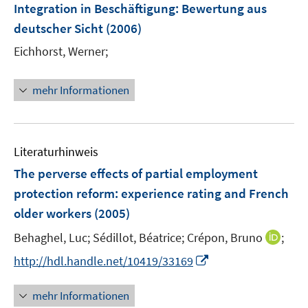
F
Integration in Beschäftigung
:
Bewertung aus
e
deutscher Sicht
(2006)
n
Eichhorst, Werner;
s
t
e
mehr Informationen
r
ö
f
Literaturhinweis
f
n
The perverse effects of partial employment
e
protection reform
:
experience rating and French
n
older workers
(2005)
I
Behaghel, Luc;
Sédillot, Béatrice;
Crépon, Bruno
;
n
I
http://hdl.handle.net/10419/33169
n
n
e
n
mehr Informationen
u