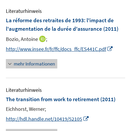
n
f
e
e
n
Literaturhinweis
m
n
e
F
La réforme des retraites de 1993
:
l'impact de
n
e
l'augmentation de la durée d'assurance
(2011)
n
I
Bozio, Antoine
;
s
n
t
I
http://www.insee.fr/fr/ffc/docs_ffc/ES441C.pdf
n
e
n
e
r
n
mehr Informationen
u
ö
e
e
f
u
m
f
e
F
n
Literaturhinweis
m
e
e
F
The transition from work to retirement
(2011)
n
n
e
Eichhorst, Werner;
s
n
t
I
s
http://hdl.handle.net/10419/52105
e
n
t
r