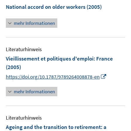
e
F
National accord on older workers
(2005)
n
e
s
n
mehr Informationen
t
s
e
t
r
e
ö
r
Literaturhinweis
f
ö
Vieillissement et politiques d'emploi
:
France
f
f
n
(2005)
f
e
n
I
https://doi.org/10.1787/9789264008878-en
n
e
n
n
n
mehr Informationen
e
u
e
Literaturhinweis
m
F
Ageing and the transition to retirement
:
a