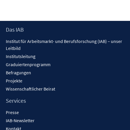
ö
r
e
f
f
f
ö
r
n
n
f
f
ö
e
e
n
f
f
n
n
e
Footer
Das IAB
n
f
n
Inhalt
e
n
Institut für Arbeitsmarkt- und Berufsforschung (IAB) – unser
n
e
Leitbild
n
Institutsleitung
Graduiertenprogramm
Befragungen
Projekte
Wissenschaftlicher Beirat
Services
Presse
IAB-Newsletter
Kontakt