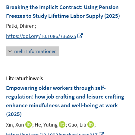
n
n
n
e
F
Breaking the Implicit Contract: Using Pension
s
s
n
e
t
t
Freezes to Study Lifetime Labor Supply
(2025)
s
n
e
e
t
Patki, Dhiren;
s
r
r
e
t
I
https://doi.org/10.1086/736925
ö
ö
r
e
n
f
f
ö
r
n
mehr Informationen
f
f
f
ö
e
n
n
f
f
u
e
e
n
f
e
n
n
e
n
Literaturhinweis
m
n
e
F
Empowering older workers through self-
n
e
regulation: how job crafting and leisure crafting
n
enhance mindfulness and well-being at work
s
(2025)
t
e
I
I
I
Xin, Xun
;
He, Yuting
;
Gao, Lili
;
r
n
n
n
I
https://doi.org/10.1093/workar/waae017