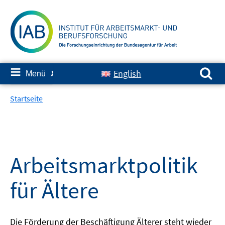
Springe
zum
Inhalt
Suchen nach:
≡
English
Menü
✘
Startseite
Arbeitsmarktpolitik
für Ältere
Die Förderung der Beschäftigung Älterer steht wieder