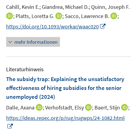
n
e
e
t
t
Cahill, Kevin E.;
Giandrea, Michael D.;
Quinn, Joseph F.
s
r
r
e
e
t
I
I
I
;
Platts, Loretta G.
;
Sacco, Lawrence B.
;
ö
ö
r
r
e
n
n
n
f
f
I
https://doi.org/10.1093/workar/waac020
ö
ö
r
n
n
n
f
f
n
f
f
ö
e
e
e
n
n
n
mehr Informationen
f
f
f
u
u
u
e
e
e
n
n
f
e
e
e
n
n
u
e
e
n
m
m
m
e
n
n
e
F
F
F
Literaturhinweis
m
n
e
e
e
F
The subsidy trap: Explaining the unsatisfactory
n
n
n
e
effectiveness of hiring subsidies for the senior
s
s
s
n
unemployed
t
(2024)
t
t
s
e
e
e
t
I
I
I
Dalle, Axana
;
Verhofstadt, Elsy
;
Baert, Stijn
;
r
r
r
e
n
n
n
https://ideas.repec.org/p/rug/rugwps/24-1082.html
ö
ö
ö
r
n
n
n
I
f
f
f
ö
e
e
e
n
f
f
f
f
u
u
u