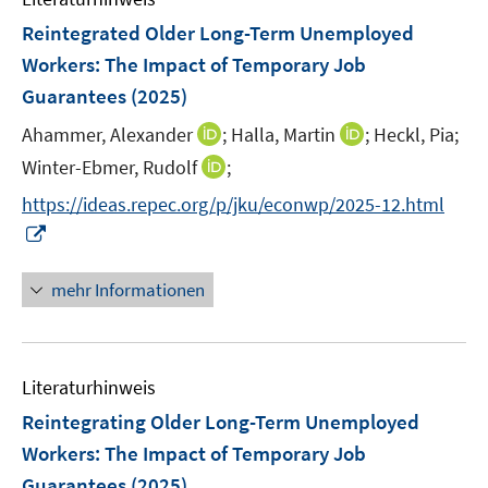
n
n
e
e
F
Reintegrated Older Long-Term Unemployed
n
n
e
Workers: The Impact of Temporary Job
s
n
Guarantees
(2025)
t
s
e
t
I
I
Ahammer, Alexander
;
Halla, Martin
;
Heckl, Pia;
r
e
n
n
I
Winter-Ebmer, Rudolf
;
ö
r
n
n
n
f
https://ideas.repec.org/p/jku/econwp/2025-12.html
ö
e
e
n
f
I
f
u
u
e
n
n
f
e
e
u
e
n
n
mehr Informationen
m
m
e
n
e
e
F
F
m
u
n
e
e
F
e
n
n
e
Literaturhinweis
m
s
s
n
F
Reintegrating Older Long-Term Unemployed
t
t
s
e
e
e
Workers: The Impact of Temporary Job
t
n
r
r
e
Guarantees
(2025)