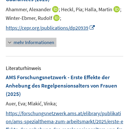
s
ö
ö
r
t
I
I
Ahammer, Alexander
;
Heckl, Pia;
Halla, Martin
;
f
f
ö
e
n
n
f
f
I
Winter-Ebmer, Rudolf
;
f
r
n
n
n
n
n
f
I
https://cepr.org/publications/dp20939
ö
e
e
e
e
n
n
n
f
u
u
n
n
e
e
n
mehr Informationen
f
e
e
u
n
e
n
m
m
e
u
e
F
F
m
e
n
e
e
F
Literaturhinweis
m
n
n
e
F
AMS Forschungsnetzwerk - Erste Effekte der
s
s
n
e
t
t
Anhebung des Regelpensionsalters von Frauen
s
n
e
e
(2025)
t
s
r
r
e
t
Auer, Eva;
Mlakić, Vinka;
ö
ö
r
e
f
f
https://forschungsnetzwerk.ams.at/elibrary/publikati
ö
r
f
f
on/ams-spezialthema-zum-arbeitsmarkt/2025/erste-e
f
ö
n
n
f