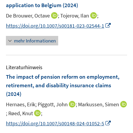
e
application to Belgium
(2024)
s
s
s
n
t
t
t
I
I
De Brouwer, Octave
;
Tojerow, Ilan
;
s
e
e
e
n
n
t
I
https://doi.org/10.1007/s00181-023-02544-1
r
r
r
n
n
e
n
ö
ö
ö
e
e
r
n
mehr Informationen
f
f
f
u
u
ö
e
f
f
f
e
e
f
u
n
n
n
m
m
f
e
e
e
e
F
F
n
Literaturhinweis
m
n
n
n
e
e
e
F
The impact of pension reform on employment,
n
n
n
e
retirement, and disability insurance claims
s
s
n
(2024)
t
t
s
e
e
t
I
Hernaes, Erik;
Piggott, John
;
Markussen, Simen
r
r
e
n
I
I
;
Røed, Knut
;
ö
ö
r
n
n
n
f
f
I
https://doi.org/10.1007/s00148-024-01052-5
ö
e
n
n
f
f
n
f
u