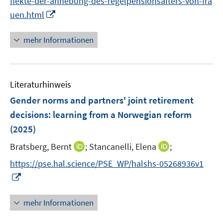
ffekte-der-anhebung-des-regelpensionsalters-von-fra
f
e
e
n
I
uen.html
f
n
n
e
n
n
n
n
e
mehr Informationen
e
n
u
e
Literaturhinweis
m
F
Gender norms and partners' joint retirement
e
decisions: learning from a Norwegian reform
n
(2025)
s
t
I
I
Bratsberg, Bernt
;
Stancanelli, Elena
;
e
n
n
https://pse.hal.science/PSE_WP/halshs-05268936v1
r
n
n
I
ö
e
e
n
f
u
u
n
mehr Informationen
f
e
e
e
n
m
m