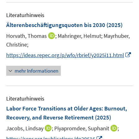
u
e
F
F
e
n
e
e
Literaturhinweis
m
n
n
F
Älterenbeschäftigungsquoten bis 2030
(2025)
s
s
e
t
t
I
Horvath, Thomas
;
Mahringer, Helmut;
Mayrhuber,
n
e
e
n
Christine;
s
r
r
n
t
I
https://ideas.repec.org/p/wfo/rbrief/y2025i11.html
ö
ö
e
e
n
f
f
u
r
n
mehr Informationen
f
f
e
ö
e
n
n
m
f
u
e
e
F
f
e
n
n
e
n
Literaturhinweis
m
n
e
F
Labor Force Transitions at Older Ages: Burnout,
s
n
e
Recovery, and Reverse Retirement
(2025)
t
n
e
I
I
Jacobs, Lindsay
;
Piyapromdee, Suphanit
;
s
r
n
n
t
I
https://cepr.org/publications/dp20616