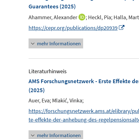
e
e
Guarantees
(2025)
e
n
n
n
Ahammer, Alexander
;
Heckl, Pia;
Halla, Mart
I
s
s
n
I
https://cepr.org/publications/dp20939
t
t
n
n
e
e
mehr Informationen
e
n
r
r
u
e
ö
ö
e
u
f
f
m
e
Literaturhinweis
f
f
F
m
AMS Forschungsnetzwerk - Erste Effekte d
n
n
e
F
(2025)
e
e
n
e
n
n
Auer, Eva;
Mlakić, Vinka;
s
n
https://forschungsnetzwerk.ams.at/elibrary/p
t
s
te-effekte-der-anhebung-des-regelpensionsalt
e
t
r
e
mehr Informationen