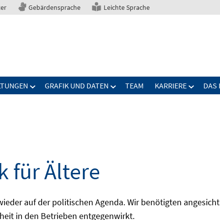
ter
Gebärdensprache
Leichte Sprache
LTUNGEN
GRAFIK UND DATEN
TEAM
KARRIERE
DAS 
 für Ältere
 wieder auf der politischen Agenda. Wir benötigten angesic
pheit in den Betrieben entgegenwirkt.