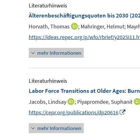
m
Literaturhinweis
n
n
F
Älterenbeschäftigungsquoten bis 2030
(20
e
e
e
n
n
Horvath, Thomas
;
Mahringer, Helmut;
Mayrh
I
n
n
https://ideas.repec.org/p/wfo/rbrief/y2025i11.
s
n
t
mehr Informationen
e
e
u
r
e
ö
m
Literaturhinweis
f
F
Labor Force Transitions at Older Ages: Bur
f
e
n
Jacobs, Lindsay
;
Piyapromdee, Suphanit
I
n
e
n
I
https://cepr.org/publications/dp20616
s
n
n
n
t
mehr Informationen
e
n
e
u
e