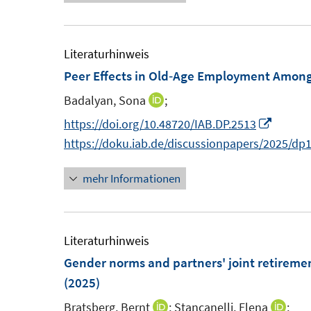
ö
r
f
ö
f
f
Literaturhinweis
n
f
Peer Effects in Old‑Age Employment Amo
e
n
n
Badalyan, Sona
;
e
I
n
n
I
https://doi.org/10.48720/IAB.DP.2513
n
n
https://doku.iab.de/discussionpapers/2025/dp
e
n
mehr Informationen
u
e
e
u
m
e
F
m
Literaturhinweis
e
F
Gender norms and partners' joint retireme
n
e
(2025)
s
n
Bratsberg, Bernt
;
Stancanelli, Elena
;
I
I