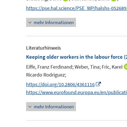
t
s
n
n
https://pse.hal.science/PSE_WP/halshs-05268
e
t
n
n
r
e
mehr Informationen
e
e
ö
r
u
u
f
ö
e
e
f
f
m
m
Literaturhinweis
n
f
F
F
Keeping older workers in the labour force
(
e
n
e
e
n
e
Eiffe, Franz Ferdinand;
Weber, Tina;
Fric, Karel
n
n
n
Ricardo Rodriguez;
s
s
I
https://doi.org/10.2806/4361116
t
t
n
https://www.eurofound.europa.eu/en/publicat
e
e
n
r
r
mehr Informationen
e
ö
ö
u
f
f
e
f
f