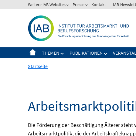
Springe
Weitere IAB Websites
Presse
Kontakt
IAB-Newslet
zum
Inhalt
THEMEN
PUBLIKATIONEN
VERANSTA
Startseite
Arbeitsmarktpolitik
Die Förderung der Beschäftigung Älterer steht
Arbeitsmarktpolitik, die der Arbeitskräfteknap