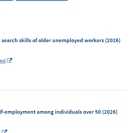
search skills of older unemployed workers
(2026)
I
tml
n
n
e
u
e
m
self-employment among individuals over 50
(2026)
F
e
I
8