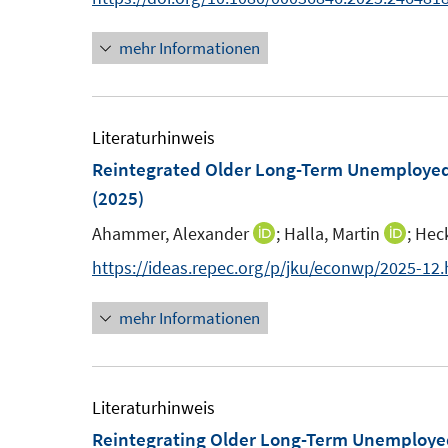
s
s
n
t
t
mehr Informationen
e
e
e
u
r
r
e
ö
ö
m
Literaturhinweis
f
f
F
Reintegrated Older Long-Term Unemployed
f
f
e
(2025)
n
n
n
e
e
Ahammer, Alexander
;
Halla, Martin
;
Heck
I
I
s
n
n
n
n
https://ideas.repec.org/p/jku/econwp/2025-12
t
n
n
e
mehr Informationen
e
e
r
u
u
ö
e
e
f
m
m
Literaturhinweis
f
F
F
Reintegrating Older Long-Term Unemployed
n