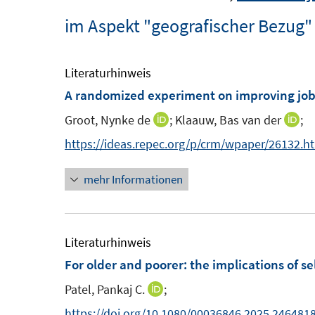
im Aspekt "geografischer Bezug"
Literaturhinweis
A randomized experiment on improving job 
Groot, Nynke de
;
Klaauw, Bas van der
;
I
I
n
n
https://ideas.repec.org/p/crm/wpaper/26132.h
n
n
mehr Informationen
e
e
u
u
e
e
m
m
Literaturhinweis
F
F
For older and poorer: the implications of 
e
e
Patel, Pankaj C.
;
I
n
n
n
https://doi.org/10.1080/00036846.2025.246481