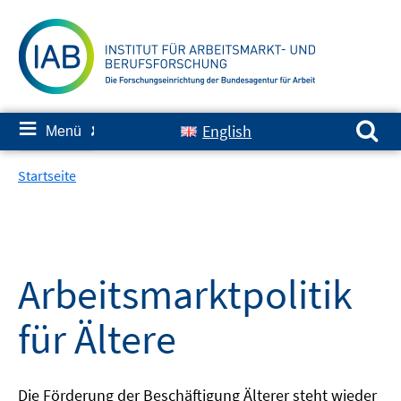
Springe
zum
Inhalt
Suchen nach:
≡
English
Menü
✘
Startseite
Arbeitsmarktpolitik
für Ältere
Die Förderung der Beschäftigung Älterer steht wieder