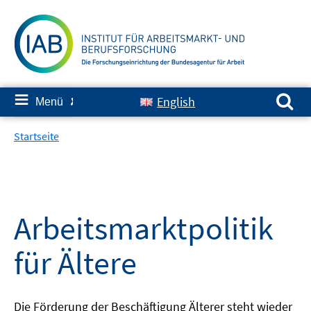
Springe
zum
Inhalt
Suchen nach:
≡
English
Menü
✘
Startseite
Arbeitsmarktpolitik
für Ältere
Die Förderung der Beschäftigung Älterer steht wieder