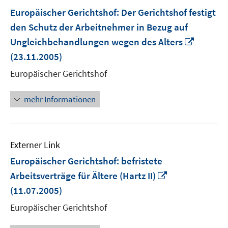
Europäischer Gerichtshof: Der Gerichtshof festigt
den Schutz der Arbeitnehmer in Bezug auf
In
Ungleichbehandlungen wegen des Alters
neuem
(23.11.2005)
Fenster
Europäischer Gerichtshof
öffnen
mehr Informationen
Externer Link
Europäischer Gerichtshof: befristete
In
Arbeitsverträge für Ältere (Hartz II)
neuem
(11.07.2005)
Fenster
Europäischer Gerichtshof
öffnen