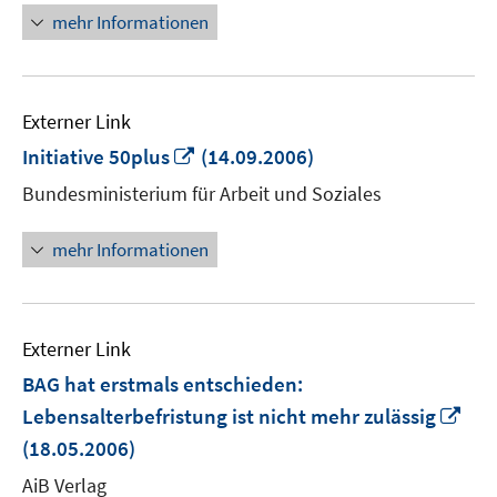
mehr Informationen
Externer Link
In
Initiative 50plus
(14.09.2006)
neuem
Bundesministerium für Arbeit und Soziales
Fenster
öffnen
mehr Informationen
Externer Link
BAG hat erstmals entschieden:
In
Lebensalterbefristung ist nicht mehr zulässig
ne
(18.05.2006)
Fen
AiB Verlag
öff