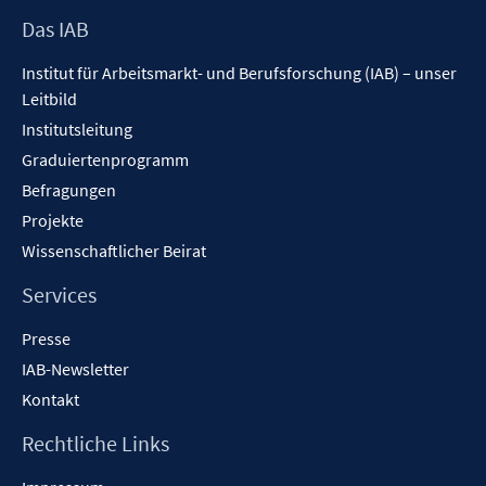
Footer
Das IAB
Inhalt
Institut für Arbeitsmarkt- und Berufsforschung (IAB) – unser
Leitbild
Institutsleitung
Graduiertenprogramm
Befragungen
Projekte
Wissenschaftlicher Beirat
Services
Presse
IAB-Newsletter
Kontakt
Rechtliche Links