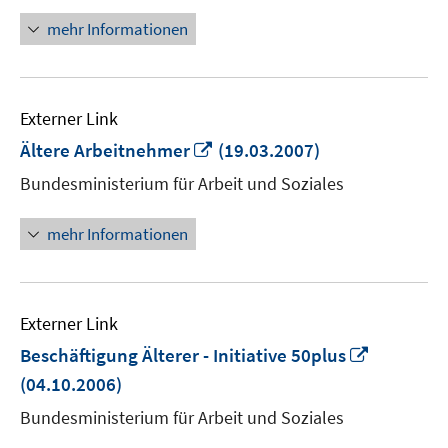
öffnen
mehr Informationen
Externer Link
In
Ältere Arbeitnehmer
(19.03.2007)
neuem
Bundesministerium für Arbeit und Soziales
Fenster
öffnen
mehr Informationen
Externer Link
In
Beschäftigung Älterer - Initiative 50plus
neuem
(04.10.2006)
Fenster
Bundesministerium für Arbeit und Soziales
öffnen