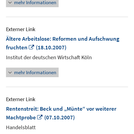
mehr Informationen
Externer Link
Ältere Arbeitslose: Reformen und Aufschwung
In
fruchten
(18.10.2007)
neuem
Institut der deutschen Wirtschaft Köln
Fenster
öffnen
mehr Informationen
Externer Link
Rentenstreit: Beck und „Münte“ vor weiterer
In
Machtprobe
(07.10.2007)
neuem
Handelsblatt
Fenster