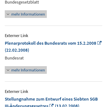
Bundesgesetzblatt
öffnen
mehr Informationen
Externer Link
In
Plenarprotokoll des Bundesrats vom 15.2.2008
n
(22.02.2008)
Fe
Bundesrat
öf
mehr Informationen
Externer Link
Stellungnahme zum Entwurf eines Siebten SGB
In
III-Änderungsgesetzes
(13.02.2008)