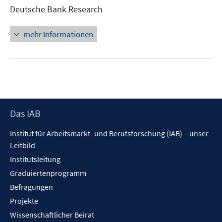
neuem
Deutsche Bank Research
Fenster
öffnen
mehr Informationen
Footer
Das IAB
Inhalt
Institut für Arbeitsmarkt- und Berufsforschung (IAB) – unser
Leitbild
Institutsleitung
Graduiertenprogramm
Befragungen
Projekte
Wissenschaftlicher Beirat