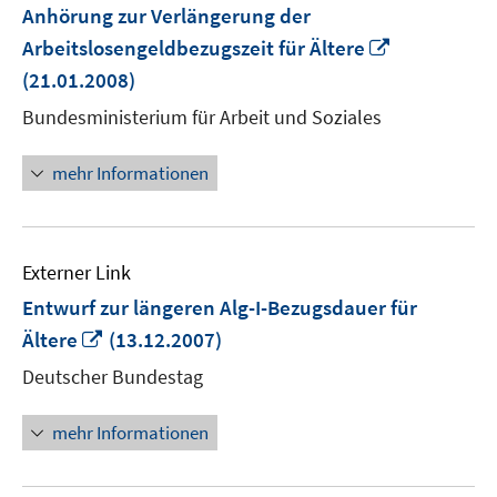
Anhörung zur Verlängerung der
In
Arbeitslosengeldbezugszeit für Ältere
neuem
(21.01.2008)
Fenster
Bundesministerium für Arbeit und Soziales
öffnen
mehr Informationen
Externer Link
Entwurf zur längeren Alg-I-Bezugsdauer für
In
Ältere
(13.12.2007)
neuem
Deutscher Bundestag
Fenster
öffnen
mehr Informationen