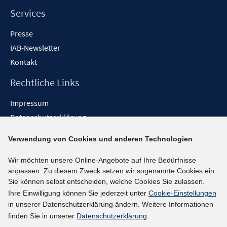
Services
Presse
IAB-Newsletter
Kontakt
Rechtliche Links
Impressum
Datenschutzerklärung
Erklärung zur Barrierefreiheit
Verwendung von Cookies und anderen Technologien
Barrieren melden
Wir möchten unsere Online-Angebote auf Ihre Bedürfnisse
Social-Media-Kanäle
anpassen. Zu diesem Zweck setzen wir sogenannte Cookies ein.
Sie können selbst entscheiden, welche Cookies Sie zulassen.
BlueSky
Ihre Einwilligung können Sie jederzeit unter
Cookie-Einstellungen
YouTube
in unserer Datenschutzerklärung ändern. Weitere Informationen
LinkedIn
finden Sie in unserer
Datenschutzerklärung
.