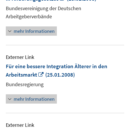
neuem
Bundesvereinigung der Deutschen
Fenster
Arbeitgeberverbände
öffnen
mehr Informationen
Externer Link
Für eine bessere Integration Älterer in den
In
Arbeitsmarkt
(25.01.2008)
neuem
Bundesregierung
Fenster
öffnen
mehr Informationen
Externer Link