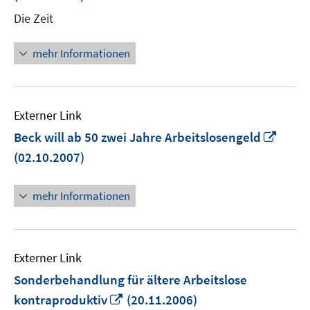
Fenster
Die Zeit
öffnen
mehr Informationen
Externer Link
In
Beck will ab 50 zwei Jahre Arbeitslosengeld
neue
(02.10.2007)
Fenst
öffne
mehr Informationen
Externer Link
Sonderbehandlung für ältere Arbeitslose
In
kontraproduktiv
(20.11.2006)