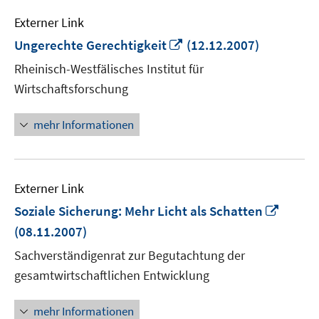
Externer Link
In
Ungerechte Gerechtigkeit
(12.12.2007)
neuem
Rheinisch-Westfälisches Institut für
Fenster
Wirtschaftsforschung
öffnen
mehr Informationen
Externer Link
In
Soziale Sicherung: Mehr Licht als Schatten
neue
(08.11.2007)
Fenste
Sachverständigenrat zur Begutachtung der
öffnen
gesamtwirtschaftlichen Entwicklung
mehr Informationen