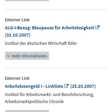
Externer Link
In
ALG-I-Bezug: Blaupause für Arbeitslosigkeit
neue
(31.10.2007)
Fenst
Institut der deutschen Wirtschaft Köln
öffne
mehr Informationen
Externer Link
In
Arbeitslosengeld I - Linkliste
(25.10.2007)
neuem
Institut für Arbeitsmarkt- und Berufsforschung,
Fenster
Arbeitsmarktpolitische Chronik
öffnen