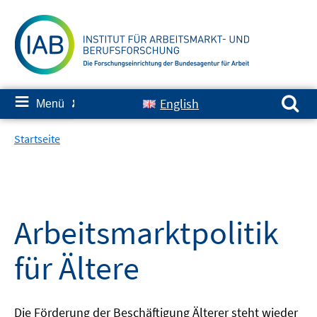
Springe
zum
Inhalt
Suchen nach:
≡
English
Menü
✘
Startseite
Arbeitsmarktpolitik
für Ältere
Die Förderung der Beschäftigung Älterer steht wieder