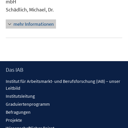
mbH
Schädlich, Michael, Dr.
mehr Informationen
Footer
Das IAB
Inhalt
Institut für Arbeitsmarkt- und Berufsforschung (IAB) – unser
Leitbild
Institutsleitung
Graduiertenprogramm
Befragungen
Projekte