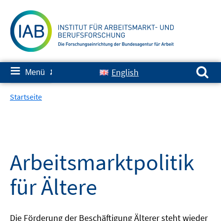
Springe
zum
Inhalt
Suchen nach:
≡
English
Menü
✘
Startseite
Arbeitsmarktpolitik
für Ältere
Die Förderung der Beschäftigung Älterer steht wieder