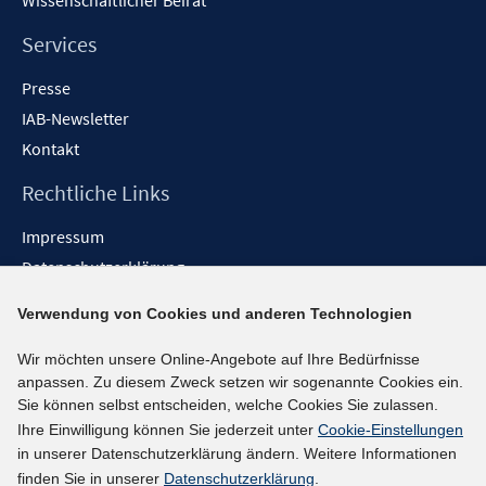
Wissenschaftlicher Beirat
Services
Presse
IAB-Newsletter
Kontakt
Rechtliche Links
Impressum
Datenschutzerklärung
Erklärung zur Barrierefreiheit
Verwendung von Cookies und anderen Technologien
Barrieren melden
Wir möchten unsere Online-Angebote auf Ihre Bedürfnisse
Social-Media-Kanäle
anpassen. Zu diesem Zweck setzen wir sogenannte Cookies ein.
Sie können selbst entscheiden, welche Cookies Sie zulassen.
BlueSky
Ihre Einwilligung können Sie jederzeit unter
Cookie-Einstellungen
YouTube
in unserer Datenschutzerklärung ändern. Weitere Informationen
LinkedIn
finden Sie in unserer
Datenschutzerklärung
.