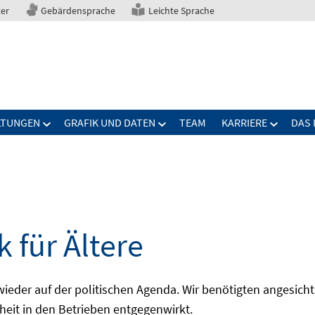
ter
Gebärdensprache
Leichte Sprache
LTUNGEN
GRAFIK UND DATEN
TEAM
KARRIERE
DAS 
 für Ältere
 wieder auf der politischen Agenda. Wir benötigten angesic
pheit in den Betrieben entgegenwirkt.