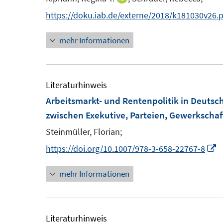
n
https://doku.iab.de/externe/2018/k181030v26.
n
mehr Informationen
e
u
e
m
Literaturhinweis
F
Arbeitsmarkt- und Rentenpolitik in Deutsc
e
zwischen Exekutive, Parteien, Gewerkscha
n
Steinmüller, Florian;
s
I
https://doi.org/10.1007/978-3-658-22767-8
t
n
e
mehr Informationen
n
r
e
ö
u
f
e
Literaturhinweis
f