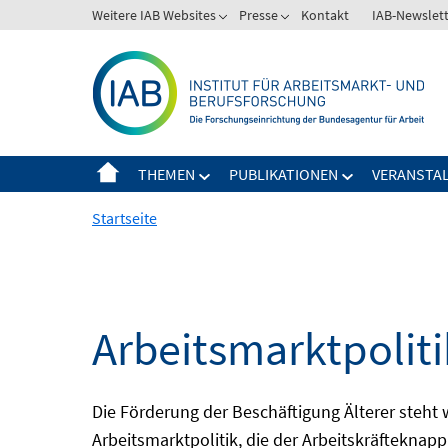
Springe
Weitere IAB Websites
Presse
Kontakt
IAB-Newslet
zum
Inhalt
THEMEN
PUBLIKATIONEN
VERANSTA
Startseite
Arbeitsmarktpolitik
Die Förderung der Beschäftigung Älterer steht
Arbeitsmarktpolitik, die der Arbeitskräfteknap