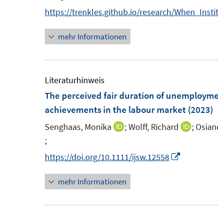
https://trenkles.github.io/research/When_Insti
mehr Informationen
Literaturhinweis
The perceived fair duration of unemployment
achievements in the labour market
(2023)
Senghaas, Monika
;
Wolff, Richard
;
Osian
I
I
;
n
n
I
n
n
n
I
https://doi.org/10.1111/ijsw.12558
e
e
n
n
mehr Informationen
u
u
e
n
e
e
u
e
m
m
e
u