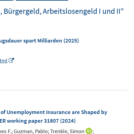
 Bürgergeld, Arbeitslosengeld I und II"
ugsdauer spart Milliarden
(2025)
I
html
n
n
e
u
e
m
ts of Unemployment Insurance are Shaped by
F
BER working paper 31807
(2024)
e
es F.;
Guzman, Pablo;
Trenkle, Simon
;
I