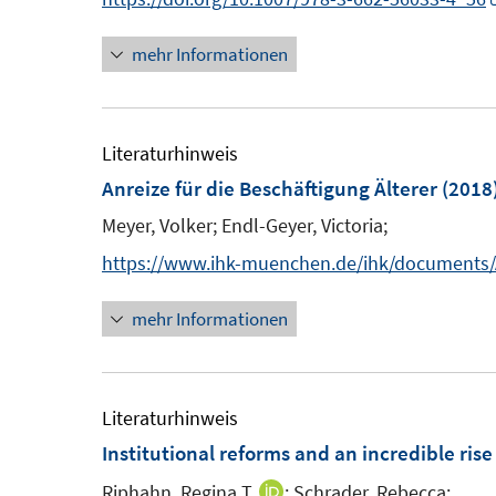
s
s
t
t
mehr Informationen
e
e
r
r
ö
ö
Literaturhinweis
f
f
Anreize für die Beschäftigung Älterer
(2018
f
f
n
n
Meyer, Volker;
Endl-Geyer, Victoria;
e
e
https://www.ihk-muenchen.de/ihk/documents/An
n
n
mehr Informationen
Literaturhinweis
Institutional reforms and an incredible ris
Riphahn, Regina T.
;
Schrader, Rebecca;
I