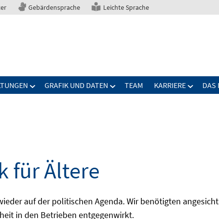
ter
Gebärdensprache
Leichte Sprache
LTUNGEN
GRAFIK UND DATEN
TEAM
KARRIERE
DAS 
 für Ältere
 wieder auf der politischen Agenda. Wir benötigten angesic
pheit in den Betrieben entgegenwirkt.