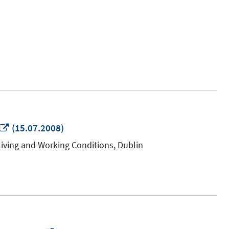
In
(15.07.2008)
neuem
iving and Working Conditions, Dublin
Fenster
öffnen