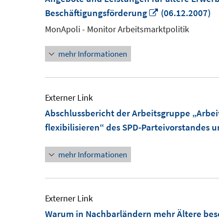
In
Beschäftigungsförderung
(06.12.2007)
neuem
MonApoli - Monitor Arbeitsmarktpolitik
Fenster
mehr Informationen
öffnen
Externer Link
Abschlussbericht der Arbeitsgruppe „Arbe
flexibilisieren“ des SPD-Parteivorstandes
mehr Informationen
Externer Link
Warum in Nachbarländern mehr Ältere beschä