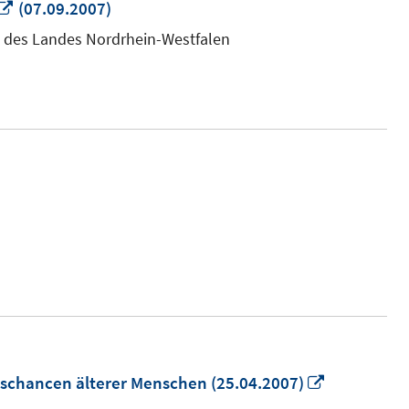
In
(07.09.2007)
neuem
es des Landes Nordrhein-Westfalen
Fenster
öffnen
In
gschancen älterer Menschen (25.04.2007)
neuem