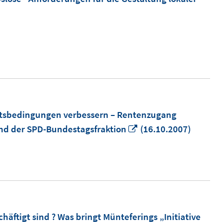
itsbedingungen verbessern – Rentenzugang
In
 und der SPD-Bundestagsfraktion
(16.10.2007)
neuem
Fenster
öffnen
ftigt sind ? Was bringt Münteferings „Initiative