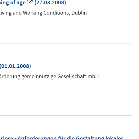
In
ming of age
(27.03.2008)
neuem
iving and Working Conditions, Dublin
Fenster
öffnen
In
(01.01.2008)
neuem
tsförderung gemeinnützige Gesellschaft mbH
Fenster
öffnen
lose - Anforderungen für die Gestaltung lokaler