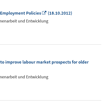
In
 Employment Policies
(18.10.2012)
neuem
mmenarbeit und Entwicklung
Fenster
öffnen
 to improve labour market prospects for older
mmenarbeit und Entwicklung