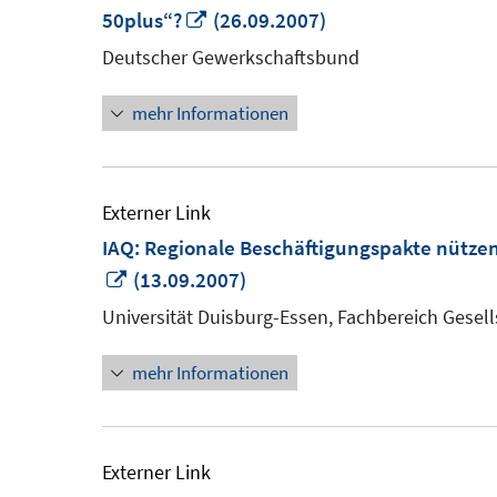
In
50plus“?
(26.09.2007)
neuem
Deutscher Gewerkschaftsbund
Fenster
mehr Informationen
öffnen
Externer Link
IAQ: Regionale Beschäftigungspakte nützen
In
(13.09.2007)
neuem
Universität Duisburg-Essen, Fachbereich Gesells
Fenster
mehr Informationen
öffnen
Externer Link