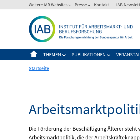
Springe
Weitere IAB Websites
Presse
Kontakt
IAB-Newslet
zum
Inhalt
THEMEN
PUBLIKATIONEN
VERANSTA
Startseite
Arbeitsmarktpolitik
Die Förderung der Beschäftigung Älterer steht
Arbeitsmarktpolitik, die der Arbeitskräfteknap