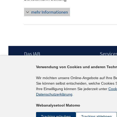
Fenster
mehr Informationen
öffnen
Footer
Das IAB
Service
Inhalt
Institut für Arbeitsmarkt- und
Presse
Verwendung von Cookies und anderen Techn
Berufsforschung (IAB) – unser Leitbild
IAB-Newsl
Institutsleitung
Kontakt
Wir möchten unsere Online-Angebote auf Ihre B
Graduiertenprogramm
Sie können selbst entscheiden, welche Cookies S
Befragungen
Ihre Einwilligung können Sie jederzeit unter
Cook
Projekte
Datenschutzerklärung
.
Wissenschaftlicher Beirat
Webanalysetool Matomo
Tracking erlauben
Tracking ablehnen