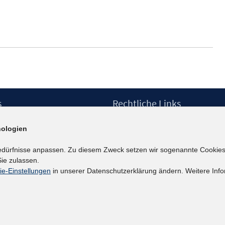
s
Rechtliche Links
Impressum
ologien
etter
Datenschutzerklärung
Erklärung zur Barrierefreiheit
edürfnisse anpassen. Zu diesem Zweck setzen wir sogenannte Cookies
Barrieren melden
ie zulassen.
ie-Einstellungen
in unserer Datenschutzerklärung ändern. Weitere Info