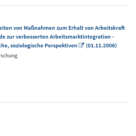
eiten von Maßnahmen zum Erhalt von Arbeitskraft
de zur verbesserten Arbeitsmarktintegration -
In
che, soziologische Perspektiven
(01.11.2006)
neuem
orschung
Fenster
öffnen