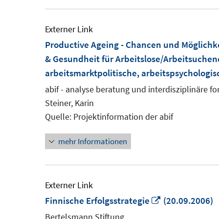
Externer Link
Productive Ageing - Chancen und Möglichk
& Gesundheit für Arbeitslose/Arbeitsuchen
arbeitsmarktpolitische, arbeitspsychologis
abif - analyse beratung und interdisziplinäre f
Steiner, Karin
Quelle: Projektinformation der abif
mehr Informationen
Externer Link
In
Finnische Erfolgsstrategie
(20.09.2006)
neuem
Bertelsmann Stiftung