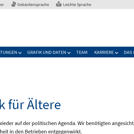
ter
Gebärdensprache
Leichte Sprache
LTUNGEN
GRAFIK UND DATEN
TEAM
KARRIERE
DAS 
 für Ältere
 wieder auf der politischen Agenda. Wir benötigten angesic
pheit in den Betrieben entgegenwirkt.