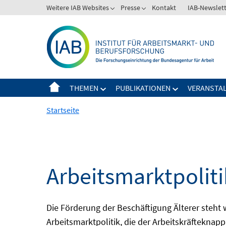
Springe
Weitere IAB Websites
Presse
Kontakt
IAB-Newslet
zum
Inhalt
THEMEN
PUBLIKATIONEN
VERANSTA
Startseite
Arbeitsmarktpolitik
Die Förderung der Beschäftigung Älterer steht
Arbeitsmarktpolitik, die der Arbeitskräfteknap