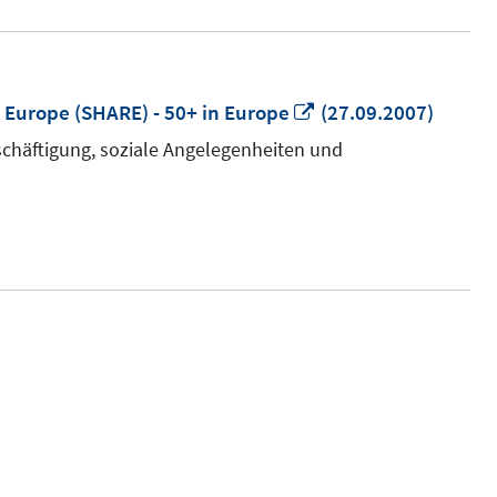
In
 Europe (SHARE) - 50+ in Europe
(27.09.2007)
neuem
chäftigung, soziale Angelegenheiten und
Fenster
öffnen