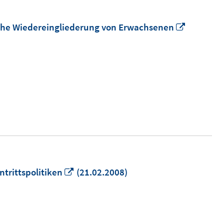
In
liche Wiedereingliederung von Erwachsenen
neuem
Fenster
öffnen
In
trittspolitiken
(21.02.2008)
neuem
Fenster
öffnen