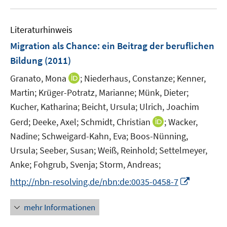
u
n
e
Literaturhinweis
m
F
Migration als Chance
:
ein Beitrag der beruflichen
e
Bildung
(2011)
n
I
Granato, Mona
;
Niederhaus, Constanze;
Kenner,
s
n
t
Martin;
Krüger-Potratz, Marianne;
Münk, Dieter;
n
e
Kucher, Katharina;
Beicht, Ursula;
Ulrich, Joachim
e
r
I
Gerd;
Deeke, Axel;
Schmidt, Christian
;
Wacker,
u
ö
n
Nadine;
Schweigard-Kahn, Eva;
Boos-Nünning,
e
f
n
Ursula;
Seeber, Susan;
Weiß, Reinhold;
Settelmeyer,
m
f
e
F
n
Anke;
Fohgrub, Svenja;
Storm, Andreas;
u
e
e
I
http://nbn-resolving.de/nbn:de:0035-0458-7
e
n
n
n
m
s
n
F
mehr Informationen
t
e
e
e