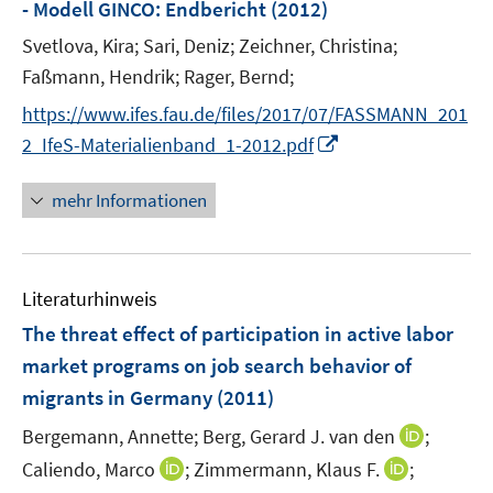
e
e
- Modell GINCO
:
Endbericht
t
(2012)
s
r
r
e
t
Svetlova, Kira;
Sari, Deniz;
Zeichner, Christina;
ö
ö
r
e
Faßmann, Hendrik;
Rager, Bernd;
f
f
ö
r
f
f
https://www.ifes.fau.de/files/2017/07/FASSMANN_201
f
ö
n
n
f
I
2_IfeS-Materialienband_1-2012.pdf
f
e
e
n
n
f
n
n
e
n
mehr Informationen
n
n
e
e
u
n
e
Literaturhinweis
m
F
The threat effect of participation in active labor
e
market programs on job search behavior of
n
migrants in Germany
(2011)
s
t
I
Bergemann, Annette;
Berg, Gerard J. van den
;
e
n
I
I
Caliendo, Marco
;
Zimmermann, Klaus F.
;
r
n