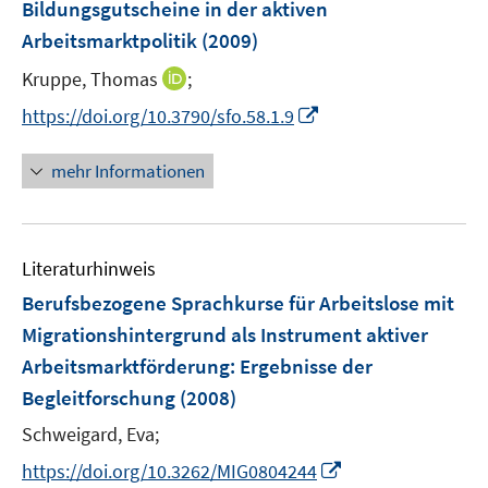
F
Bildungsgutscheine in der aktiven
e
Arbeitsmarktpolitik
(2009)
n
I
Kruppe, Thomas
;
s
n
t
I
https://doi.org/10.3790/sfo.58.1.9
n
e
n
e
r
n
mehr Informationen
u
ö
e
e
f
u
m
f
e
F
n
Literaturhinweis
m
e
e
F
Berufsbezogene Sprachkurse für Arbeitslose mit
n
n
e
Migrationshintergrund als Instrument aktiver
s
n
Arbeitsmarktförderung
t
:
Ergebnisse der
s
e
Begleitforschung
(2008)
t
r
e
Schweigard, Eva;
ö
r
I
f
https://doi.org/10.3262/MIG0804244
ö