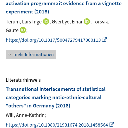
e
t
t
activation programme?
:
evidence from a vignette
s
n
r
e
e
experiment
(2018)
t
s
ö
r
r
e
t
I
I
Terum, Lars Inge
f
;
Øverbye, Einar
;
Torsvik,
ö
ö
r
e
n
n
f
I
Gaute
;
f
f
ö
r
n
n
n
n
f
f
f
I
https://doi.org/10.1017/S0047279417000113
ö
e
e
e
n
n
n
f
n
f
u
u
n
e
e
e
n
n
mehr Informationen
f
e
e
u
n
n
e
e
n
m
m
e
n
u
e
F
F
m
e
n
e
e
F
Literaturhinweis
m
n
n
e
F
Transnational interlacements of statistical
s
s
n
e
t
t
categories marking natio-ethnic-cultural
s
n
e
e
"others" in Germany
t
(2018)
s
r
r
e
t
Will, Anne-Kathrin;
ö
ö
r
e
I
f
f
https://doi.org/10.1080/21931674.2018.1458564
ö