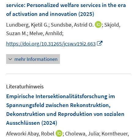
e
service
:
Personalized welfare services in the era
n
of activation and innovation
(2025)
s
t
I
Lundberg, Kjetil G.;
Sundsbø, Astrid O.
;
Skjold,
e
n
Suzan M.;
Melve, Arnhild;
r
n
I
https://doi.org/10.31265/jcsw.v19i2.663
ö
e
n
f
u
n
mehr Informationen
f
e
e
n
m
u
e
F
e
n
e
Literaturhinweis
m
n
F
Empirische Intersektionalitätsforschung im
s
e
Spannungsfeld zwischen Rekonstruktion,
t
n
e
Dekonstruktion und Reproduktion von sozialen
s
r
Ausschlüssen
(2024)
t
ö
e
I
Afeworki Abay, Robel
;
Cholewa, Julia;
Korntheuer,
f