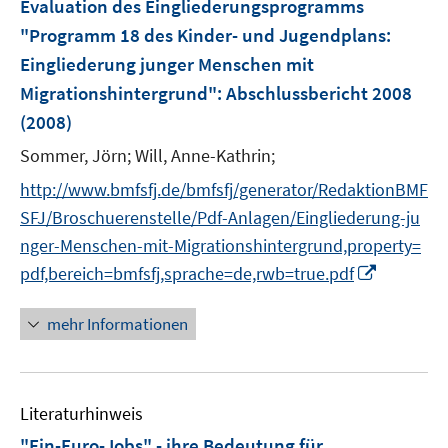
Evaluation des Eingliederungsprogramms
"Programm 18 des Kinder- und Jugendplans:
Eingliederung junger Menschen mit
Migrationshintergrund"
:
Abschlussbericht 2008
(2008)
Sommer, Jörn;
Will, Anne-Kathrin;
http://www.bmfsfj.de/bmfsfj/generator/RedaktionBMF
SFJ/Broschuerenstelle/Pdf-Anlagen/Eingliederung-ju
nger-Menschen-mit-Migrationshintergrund,property=
I
pdf,bereich=bmfsfj,sprache=de,rwb=true.pdf
n
n
mehr Informationen
e
u
e
Literaturhinweis
m
F
"Ein-Euro-Jobs" - ihre Bedeutung für