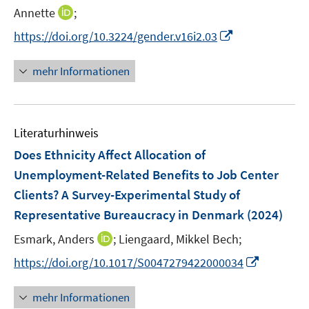
r
n
f
I
Annette
;
ö
n
n
n
I
f
https://doi.org/10.3224/gender.v16i2.03
e
e
n
n
f
u
n
e
n
n
mehr Informationen
e
u
e
e
m
e
u
n
F
m
e
e
F
Literaturhinweis
m
n
e
F
Does Ethnicity Affect Allocation of
s
n
e
t
Unemployment-Related Benefits to Job Center
s
n
e
Clients? A Survey-Experimental Study of
t
s
r
e
Representative Bureaucracy in Denmark
(2024)
t
ö
r
e
I
Esmark, Anders
;
Liengaard, Mikkel Bech;
f
ö
r
n
f
f
I
https://doi.org/10.1017/S0047279422000034
ö
n
n
f
n
f
e
e
n
n
mehr Informationen
f
u
n