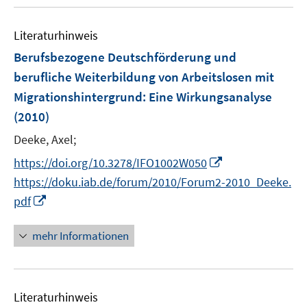
u
n
e
n
e
n
e
Literaturhinweis
m
n
F
Berufsbezogene Deutschförderung und
e
berufliche Weiterbildung von Arbeitslosen mit
n
Migrationshintergrund: Eine Wirkungsanalyse
s
(2010)
t
e
Deeke, Axel;
r
I
https://doi.org/10.3278/IFO1002W050
ö
n
https://doku.iab.de/forum/2010/Forum2-2010_Deeke.
f
n
I
f
pdf
e
n
n
u
n
e
mehr Informationen
e
e
n
m
u
F
e
e
Literaturhinweis
m