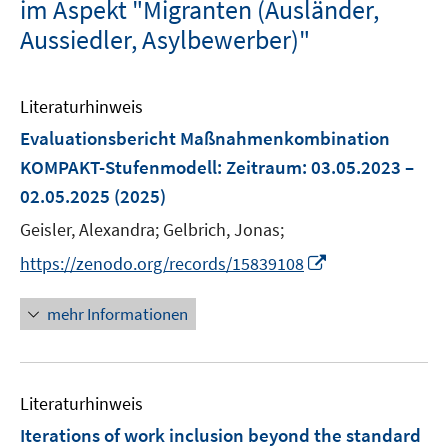
im Aspekt "Migranten (Ausländer,
Aussiedler, Asylbewerber)"
Literaturhinweis
Evaluationsbericht Maßnahmenkombination
KOMPAKT-Stufenmodell
:
Zeitraum: 03.05.2023 –
02.05.2025
(2025)
Geisler, Alexandra;
Gelbrich, Jonas;
I
https://zenodo.org/records/15839108
n
n
mehr Informationen
e
u
e
Literaturhinweis
m
F
Iterations of work inclusion beyond the standard