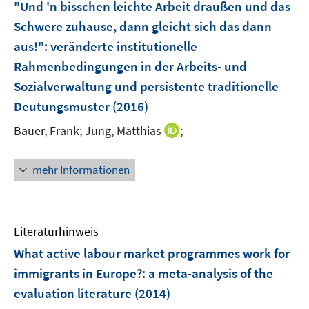
F
"Und 'n bisschen leichte Arbeit draußen und das
e
Schwere zuhause, dann gleicht sich das dann
n
aus!"
:
veränderte institutionelle
s
Rahmenbedingungen in der Arbeits- und
t
e
Sozialverwaltung und persistente traditionelle
r
Deutungsmuster
(2016)
ö
I
Bauer, Frank;
Jung, Matthias
;
f
n
f
n
n
mehr Informationen
e
e
u
n
e
m
Literaturhinweis
F
What active labour market programmes work for
e
immigrants in Europe?
:
a meta-analysis of the
n
evaluation literature
(2014)
s