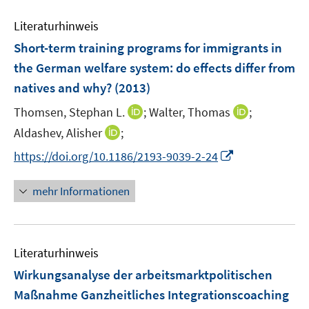
n
m
e
n
e
F
Literaturhinweis
m
n
e
F
Short-term training programs for immigrants in
n
e
the German welfare system
:
do effects differ from
s
n
natives and why?
(2013)
t
s
e
t
I
I
Thomsen, Stephan L.
;
Walter, Thomas
;
r
e
n
n
I
Aldashev, Alisher
;
ö
r
n
n
n
f
I
https://doi.org/10.1186/2193-9039-2-24
ö
e
e
n
f
n
f
u
u
e
n
n
mehr Informationen
f
e
e
u
e
e
n
m
m
e
n
u
e
F
F
m
e
n
e
e
F
Literaturhinweis
m
n
n
e
F
Wirkungsanalyse der arbeitsmarktpolitischen
s
s
n
e
t
t
Maßnahme Ganzheitliches Integrationscoaching
s
n