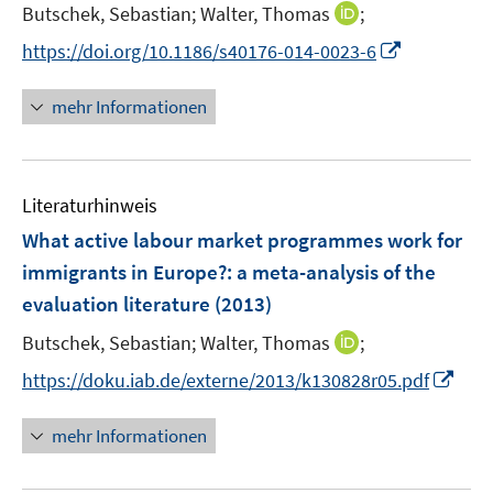
t
I
Butschek, Sebastian;
Walter, Thomas
;
e
n
I
https://doi.org/10.1186/s40176-014-0023-6
r
n
n
ö
e
n
mehr Informationen
f
u
e
f
e
u
n
m
e
e
F
Literaturhinweis
m
n
e
F
What active labour market programmes work for
n
e
immigrants in Europe?
:
a meta-analysis of the
s
n
evaluation literature
(2013)
t
s
e
t
I
Butschek, Sebastian;
Walter, Thomas
;
r
e
n
I
https://doku.iab.de/externe/2013/k130828r05.pdf
ö
r
n
n
f
ö
e
n
f
mehr Informationen
f
u
e
n
f
e
u
e