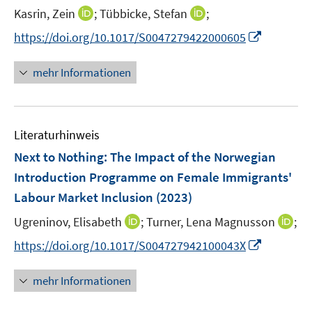
t
I
I
Kasrin, Zein
;
Tübbicke, Stefan
;
s
e
n
n
t
I
https://doi.org/10.1017/S0047279422000605
r
n
n
e
n
ö
e
e
r
n
mehr Informationen
f
u
u
ö
e
f
e
e
f
u
n
m
m
f
e
e
F
F
n
Literaturhinweis
m
n
e
e
e
F
Next to Nothing: The Impact of the Norwegian
n
n
n
e
Introduction Programme on Female Immigrants'
s
s
n
Labour Market Inclusion
t
(2023)
t
s
e
e
t
I
I
Ugreninov, Elisabeth
;
Turner, Lena Magnusson
;
r
r
e
n
n
I
https://doi.org/10.1017/S004727942100043X
ö
ö
r
n
n
n
f
f
ö
e
e
n
f
f
mehr Informationen
f
u
u
e
n
n
f
e
e
u