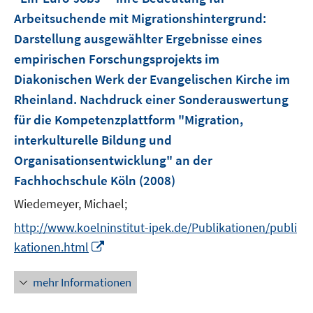
e
Arbeitsuchende mit Migrationshintergrund
:
n
Darstellung ausgewählter Ergebnisse eines
s
empirischen Forschungsprojekts im
t
e
Diakonischen Werk der Evangelischen Kirche im
r
Rheinland. Nachdruck einer Sonderauswertung
ö
für die Kompetenzplattform "Migration,
f
interkulturelle Bildung und
f
Organisationsentwicklung" an der
n
e
Fachhochschule Köln
(2008)
n
Wiedemeyer, Michael;
http://www.koelninstitut-ipek.de/Publikationen/publi
I
kationen.html
n
n
mehr Informationen
e
u