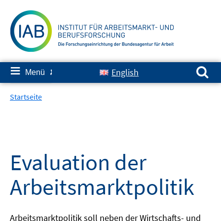
Springe
zum
Inhalt
Suchen nach:
≡
English
Menü
✘
Startseite
Evaluation der
Arbeitsmarktpolitik
Arbeitsmarktpolitik soll neben der Wirtschafts- und