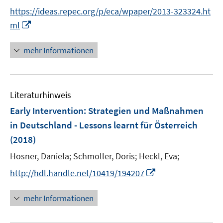
https://ideas.repec.org/p/eca/wpaper/2013-323324.ht
I
ml
n
n
mehr Informationen
e
u
e
Literaturhinweis
m
F
Early Intervention
:
Strategien und Maßnahmen
e
in Deutschland - Lessons learnt für Österreich
n
(2018)
s
t
Hosner, Daniela;
Schmoller, Doris;
Heckl, Eva;
e
I
http://hdl.handle.net/10419/194207
r
n
ö
n
mehr Informationen
f
e
f
u