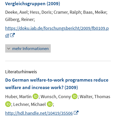
r
e
Vergleichsgruppen
(2009)
ö
r
Deeke, Axel;
Hess, Doris;
Cramer, Ralph;
Baas, Meike;
f
ö
Gilberg, Reiner;
f
f
n
f
https://doku.iab.de/forschungsbericht/2009/fb0109.p
e
n
I
df
n
e
n
n
n
mehr Informationen
e
u
e
Literaturhinweis
m
F
Do German welfare-to-work programmes reduce
e
welfare and increase work?
(2009)
n
I
I
Huber, Martin
;
Wunsch, Conny
;
Walter, Thomas
s
n
n
t
I
I
;
Lechner, Michael
;
n
n
e
n
n
I
http://hdl.handle.net/10419/35506
e
e
r