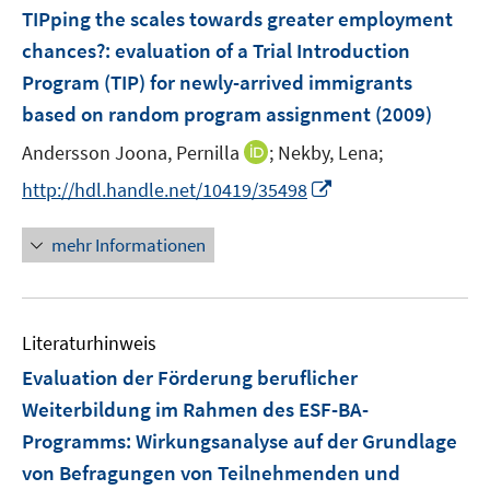
n
F
TIPping the scales towards greater employment
s
e
chances?
:
evaluation of a Trial Introduction
t
n
Program (TIP) for newly-arrived immigrants
e
s
r
based on random program assignment
(2009)
t
ö
e
I
Andersson Joona, Pernilla
;
Nekby, Lena;
f
r
n
I
f
http://hdl.handle.net/10419/35498
ö
n
n
n
f
e
n
e
mehr Informationen
f
u
e
n
n
e
u
e
m
e
n
F
Literaturhinweis
m
e
F
Evaluation der Förderung beruflicher
n
e
Weiterbildung im Rahmen des ESF-BA-
s
n
Programms
:
Wirkungsanalyse auf der Grundlage
t
s
e
von Befragungen von Teilnehmenden und
t