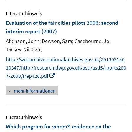
e
Literaturhinweis
m
F
Evaluation of the fair cities pilots 2006
:
second
e
interim report
(2007)
n
Atkinson, John;
Dewson, Sara;
Casebourne, Jo;
s
t
Tackey, Nii Djan;
e
http://webarchive.nationalarchives.gov.uk/201303140
r
10347/http://research.dwp.gov.uk/asd/asd5/rports200
ö
I
7-2008/rrep428.pdf
f
n
f
n
mehr Informationen
n
e
e
u
n
e
Literaturhinweis
m
F
Which program for whom?
:
evidence on the
e