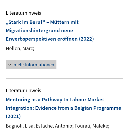
e
e
n
m
m
e
n
n
e
F
F
Literaturhinweis
m
n
e
e
F
„Stark im Beruf“ – Müttern mit
n
n
e
Migrationshintergrund neue
s
s
n
Erwerbsperspektiven eröffnen
t
(2022)
t
s
e
e
t
Nellen, Marc;
r
r
e
ö
ö
r
mehr Informationen
f
f
ö
f
f
f
n
n
f
e
e
n
Literaturhinweis
n
n
e
Mentoring as a Pathway to Labour Market
n
Integration
:
Evidence from a Belgian Programme
(2021)
Bagnoli, Lisa;
Estache, Antonio;
Fourati, Maleke;