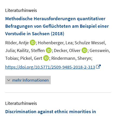
n
e
e
Literaturhinweis
m
n
F
Methodische Herausforderungen quantitativer
e
Befragungen von Geflüchteten am Beispiel einer
n
Vorstudie in Sachsen
(2018)
s
t
I
Röder, Antje
;
Hohenberger, Lea;
Schulze Wessel,
e
n
I
I
Julia;
Kailitz, Steffen
;
Decker, Oliver
;
Genswein,
r
n
n
n
I
Tobias;
Pickel, Gert
;
Rindermann, Sheryn;
ö
e
n
n
n
I
f
https://doi.org/10.5771/2509-9485-2018-2-313
u
e
e
n
n
f
e
u
u
e
n
n
m
mehr Informationen
e
e
u
e
e
F
m
m
e
u
n
e
F
F
m
e
n
e
e
F
Literaturhinweis
m
s
n
n
e
F
t
Discrimination against ethnic minorities in
s
s
n
e