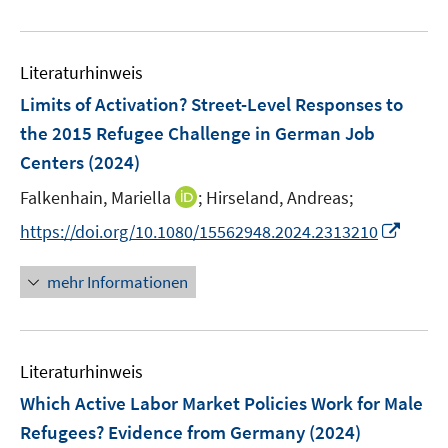
e
e
n
e
n
u
e
m
e
n
F
Literaturhinweis
m
e
F
Limits of Activation? Street-Level Responses to
n
e
the 2015 Refugee Challenge in German Job
s
n
Centers
(2024)
t
s
e
t
I
Falkenhain, Mariella
;
Hirseland, Andreas;
r
e
n
I
https://doi.org/10.1080/15562948.2024.2313210
ö
r
n
n
f
ö
e
n
f
mehr Informationen
f
u
e
n
f
e
u
e
n
m
e
n
e
F
Literaturhinweis
m
n
e
F
Which Active Labor Market Policies Work for Male
n
e
Refugees? Evidence from Germany
(2024)
s
n