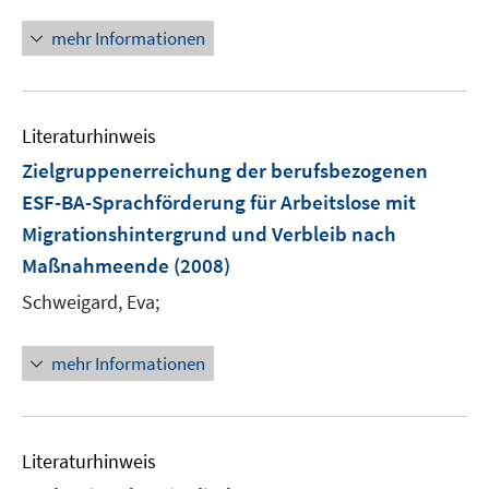
n
f
f
n
n
mehr Informationen
f
e
e
n
u
n
e
e
n
Literaturhinweis
m
F
Zielgruppenerreichung der berufsbezogenen
e
ESF-BA-Sprachförderung für Arbeitslose mit
n
Migrationshintergrund und Verbleib nach
s
Maßnahmeende
(2008)
t
e
Schweigard, Eva;
r
ö
mehr Informationen
f
f
n
e
Literaturhinweis
n