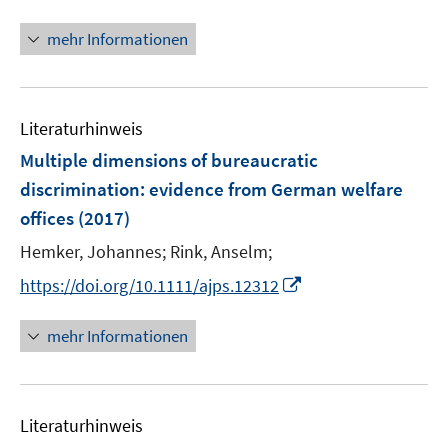
r
n
f
f
f
ö
n
n
n
mehr Informationen
f
f
e
e
e
n
f
u
n
n
e
n
e
n
e
Literaturhinweis
m
n
F
Multiple dimensions of bureaucratic
e
discrimination: evidence from German welfare
n
offices
(2017)
s
t
Hemker, Johannes;
Rink, Anselm;
e
I
https://doi.org/10.1111/ajps.12312
r
n
ö
n
mehr Informationen
f
e
f
u
n
e
e
Literaturhinweis
m
n