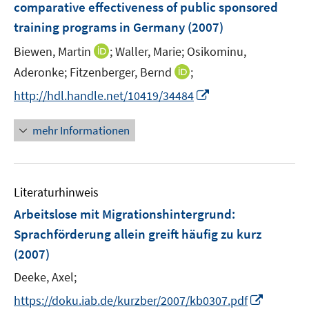
comparative effectiveness of public sponsored
n
training programs in Germany
(2007)
s
t
I
Biewen, Martin
;
Waller, Marie;
Osikominu,
e
n
I
Aderonke;
Fitzenberger, Bernd
;
r
n
n
I
http://hdl.handle.net/10419/34484
ö
e
n
n
f
u
e
n
mehr Informationen
f
e
u
e
n
m
e
u
e
F
m
e
n
e
F
Literaturhinweis
m
n
e
F
Arbeitslose mit Migrationshintergrund:
s
n
e
t
Sprachförderung allein greift häufig zu kurz
s
n
e
(2007)
t
s
r
e
t
Deeke, Axel;
ö
r
e
I
f
https://doku.iab.de/kurzber/2007/kb0307.pdf
ö
r