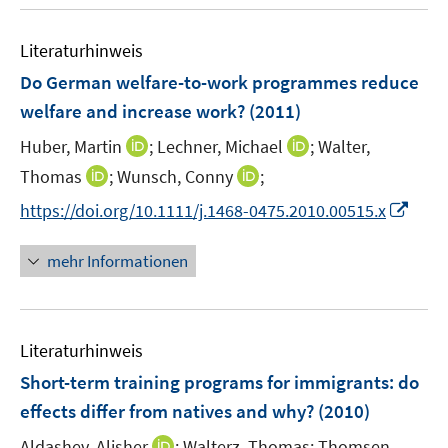
u
n
r
e
s
ö
Literaturhinweis
m
t
f
F
e
Do German welfare-to-work programmes reduce
f
e
r
welfare and increase work?
(2011)
n
n
ö
e
I
I
Huber, Martin
;
Lechner, Michael
;
Walter,
s
f
n
n
n
t
I
I
f
Thomas
;
Wunsch, Conny
;
n
n
e
n
n
n
I
https://doi.org/10.1111/j.1468-0475.2010.00515.x
e
e
r
n
n
e
n
u
u
ö
e
e
n
n
mehr Informationen
e
e
f
u
u
e
m
m
f
e
e
u
F
F
n
m
m
e
e
e
e
F
F
Literaturhinweis
m
n
n
n
e
e
F
Short-term training programs for immigrants
:
do
s
s
n
n
e
t
t
effects differ from natives and why?
(2010)
s
s
n
e
e
t
t
I
Aldashev, Alisher
;
Walterz, Thomas;
Thomsen,
s