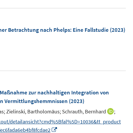
f
ö
f
f
n
n
f
cher Betrachtung nach Phelps
:
Eine Fallstudie
(2023)
e
e
n
n
n
e
n
e Maßnahme zur nachhaltigen Integration von
len Vermittlungshemmnissen
(2023)
s;
Zielinski, Bartholomäus;
Schrauth, Bernhard
;
I
n
ckout/detailansicht?cmd%5Bfal%5D=10036&tt_product
n
I
c6fada6eb4bf8fcdae2