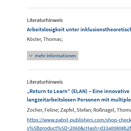
e
f
f
e
u
f
f
r
e
Literaturhinweis
n
ö
m
Arbeitslosigkeit unter inklusionstheoretis
e
f
F
n
Köster, Thomas;
f
e
n
n
mehr Informationen
e
s
n
t
e
Literaturhinweis
r
„Return to Learn“ (ELAN) – Eine innovativ
ö
langzeitarbeitslosen Personen mit multip
f
Zocher, Feline;
Zapfel, Stefan;
Roßnagel, Thoma
f
n
https://www.pabst-publishers.com/shop-che
e
s%5Bproduct%5D=2060&cHash=d33a00808b2fe