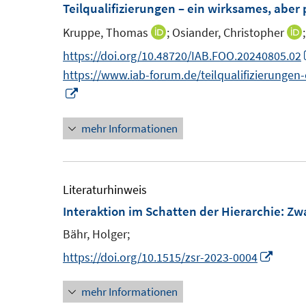
F
F
Teilqualifizierungen – ein wirksames, aber
n
f
e
e
n
Kruppe, Thomas
;
Osiander, Christopher
I
I
n
n
e
n
https://doi.org/10.48720/IAB.FOO.20240805.02
s
s
n
n
https://www.iab-forum.de/teilqualifizierungen
t
t
e
I
e
e
u
n
r
r
mehr Informationen
e
n
ö
ö
m
e
f
f
F
u
f
f
e
e
Literaturhinweis
n
n
n
m
Interaktion im Schatten der Hierarchie: 
e
e
s
F
n
n
Bähr, Holger;
t
t
e
I
https://doi.org/10.1515/zsr-2023-0004
e
n
n
r
r
s
mehr Informationen
n
ö
t