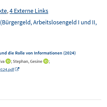
kte
,
4 Externe Links
Bürgergeld, Arbeitslosengeld I und II,
und die Rolle von Informationen
(2024)
Eva
;
Stephan, Gesine
;
I
I
n
n
I
0124.pdf
n
n
n
e
e
n
u
u
e
e
e
u
m
m
e