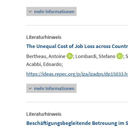
n
mehr Informationen
Literaturhinweis
The Unequal Cost of Job Loss across Countr
Bertheau, Antoine
;
Lombardi, Stefano
;
S
I
I
Acabbi, Edoardo;
n
n
n
n
https://ideas.repec.org/p/iza/izadps/dp15033.
e
e
mehr Informationen
u
u
e
e
m
m
F
F
Literaturhinweis
e
e
Beschäftigungsbegleitende Betreuung im So