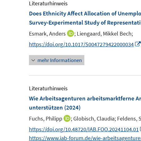
F
e
Literaturhinweis
e
m
Does Ethnicity Affect Allocation of Unempl
n
F
Survey-Experimental Study of Representat
s
e
Esmark, Anders
;
Liengaard, Mikkel Bech;
I
t
n
n
https://doi.org/10.1017/S0047279422000034
e
s
n
r
t
mehr Informationen
e
ö
e
u
f
r
e
f
ö
m
Literaturhinweis
n
f
F
Wie Arbeitsagenturen arbeitsmarktferne Arb
e
f
e
unterstützen
(2024)
n
n
n
e
Fuchs, Philipp
;
Globisch, Claudia;
Feldens, S
I
s
n
n
https://doi.org/10.48720/IAB.FOO.20241104.01
t
n
https://www.iab-forum.de/wie-arbeitsagenturen
e