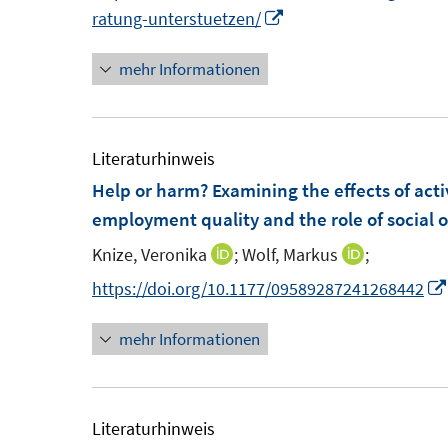
e
I
ratung-unterstuetzen/
r
u
n
ö
mehr Informationen
e
n
f
m
e
f
F
u
n
e
e
Literaturhinweis
e
n
m
Help or harm? Examining the effects of ac
n
s
F
employment quality and the role of social o
t
e
Knize, Veronika
;
Wolf, Markus
;
I
I
e
n
n
n
https://doi.org/10.1177/09589287241268442
r
s
n
n
ö
t
mehr Informationen
e
e
f
e
u
u
f
r
e
e
n
ö
m
m
Literaturhinweis
e
f