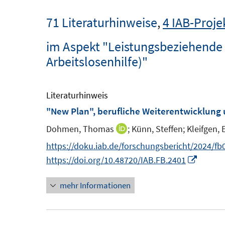
71 Literaturhinweise
,
4 IAB-Proje
im Aspekt "Leistungsbeziehende (
Arbeitslosenhilfe)"
Literaturhinweis
"New Plan", berufliche Weiterentwicklung 
Dohmen, Thomas
;
Künn, Steffen;
Kleifgen, 
I
n
https://doku.iab.de/forschungsbericht/2024/fb
n
I
https://doi.org/10.48720/IAB.FB.2401
e
n
mehr Informationen
u
n
e
e
m
u