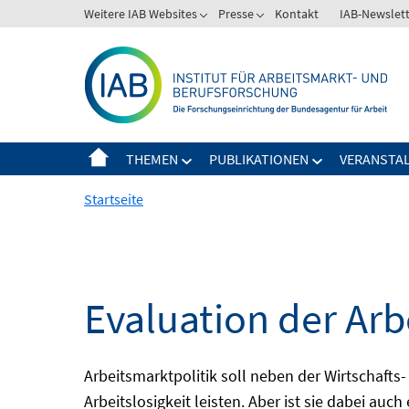
Springe
Weitere IAB Websites
Presse
Kontakt
IAB-Newslet
zum
Inhalt
THEMEN
PUBLIKATIONEN
VERANSTA
Startseite
Evaluation der Arb
Arbeitsmarktpolitik soll neben der Wirtschafts-
Arbeitslosigkeit leisten. Aber ist sie dabei au