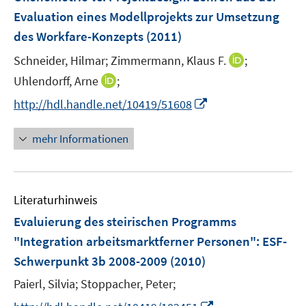
n
n
e
t
t
Evaluation eines Modellprojekts zur Umsetzung
s
s
n
e
e
des Workfare-Konzepts
t
(2011)
t
s
r
r
e
e
t
I
Schneider, Hilmar;
Zimmermann, Klaus F.
;
ö
ö
r
r
e
n
I
Uhlendorff, Arne
f
;
f
ö
ö
r
n
n
f
f
f
f
I
http://hdl.handle.net/10419/51608
ö
e
n
n
n
f
f
n
f
u
e
e
e
n
n
n
mehr Informationen
f
e
u
n
n
e
e
e
n
m
e
n
n
u
e
F
m
e
n
e
F
Literaturhinweis
m
n
e
F
Evaluierung des steirischen Programms
s
n
e
t
"Integration arbeitsmarktferner Personen"
:
ESF-
s
n
e
Schwerpunkt 3b 2008-2009
t
(2010)
s
r
e
t
Paierl, Silvia;
Stoppacher, Peter;
ö
r
e
I
f