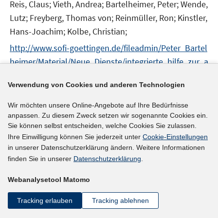
Reis, Claus;
Vieth, Andrea;
Bartelheimer, Peter;
Wende,
Lutz;
Freyberg, Thomas von;
Reinmüller, Ron;
Kinstler,
Hans-Joachim;
Kolbe, Christian;
http://www.sofi-goettingen.de/fileadmin/Peter_Bartel
heimer/Material/Neue_Dienste/integrierte_hilfe_zur_a
I
rbeit_endbericht_2003.pdf
n
Verwendung von Cookies und anderen Technologien
n
mehr Informationen
Wir möchten unsere Online-Angebote auf Ihre Bedürfnisse
e
anpassen. Zu diesem Zweck setzen wir sogenannte Cookies ein.
u
Sie können selbst entscheiden, welche Cookies Sie zulassen.
e
Ihre Einwilligung können Sie jederzeit unter
Cookie-Einstellungen
Literaturhinweis
m
in unserer Datenschutzerklärung ändern. Weitere Informationen
F
Ergebnisse und Lehren aus Modellversuchen mit
finden Sie in unserer
Datenschutzerklärung
.
e
Kontrollgruppen
:
Einstiegsgeld in Baden-
n
Webanalysetool Matomo
Württemberg und Hessischer Kombilohn
(2003)
s
Tracking erlauben
Tracking ablehnen
t
Spermann, Alexander;
e