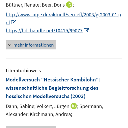
I
Büttner, Renate;
Beer, Doris
;
n
http://www.iatge.de/aktuell/veroeff/2003/gr2003-01.p
n
I
df
e
n
I
https://hdl.handle.net/10419/99077
u
n
n
e
e
n
mehr Informationen
m
u
e
F
e
u
e
m
e
n
F
Literaturhinweis
m
s
e
F
Modellversuch "Hessischer Kombilohn"
:
t
n
e
e
wissenschaftliche Begleitforschung des
s
n
r
hessischen Modellversuchs
(2003)
t
s
ö
e
t
I
Dann, Sabine;
Volkert, Jürgen
;
Spermann,
f
r
e
n
Alexander;
Kirchmann, Andrea;
f
ö
r
n
n
f
ö
e
e