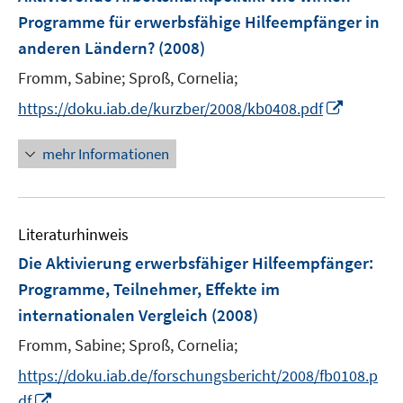
n
n
n
e
Programme für erwerbsfähige Hilfeempfänger in
s
s
n
anderen Ländern?
t
(2008)
t
s
e
e
t
Fromm, Sabine;
Sproß, Cornelia;
r
r
e
I
https://doku.iab.de/kurzber/2008/kb0408.pdf
ö
ö
r
n
f
f
ö
n
mehr Informationen
f
f
f
e
n
n
f
u
e
e
n
e
n
n
e
Literaturhinweis
m
n
F
Die Aktivierung erwerbsfähiger Hilfeempfänger
:
e
Programme, Teilnehmer, Effekte im
n
internationalen Vergleich
(2008)
s
t
Fromm, Sabine;
Sproß, Cornelia;
e
https://doku.iab.de/forschungsbericht/2008/fb0108.p
r
I
df