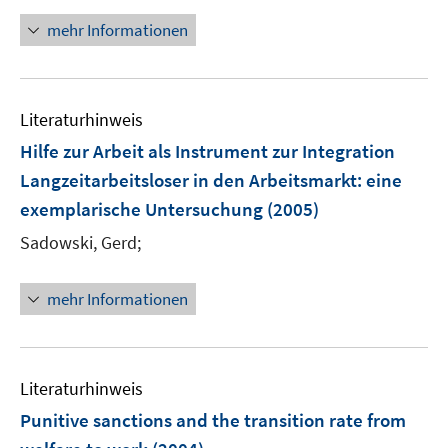
n
f
f
ö
n
n
mehr Informationen
f
f
e
e
n
f
u
n
e
n
e
n
e
Literaturhinweis
m
n
F
Hilfe zur Arbeit als Instrument zur Integration
e
Langzeitarbeitsloser in den Arbeitsmarkt
:
eine
n
exemplarische Untersuchung
(2005)
s
t
Sadowski, Gerd;
e
r
mehr Informationen
ö
f
f
n
Literaturhinweis
e
Punitive sanctions and the transition rate from
n