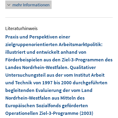
e
e
n
mehr Informationen
f
n
n
e
n
u
e
e
n
Literaturhinweis
m
F
Praxis und Perspektiven einer
e
zielgruppenorientierten Arbeitsmarktpolitik
:
n
illustriert und entwickelt anhand von
s
Förderbeispielen aus den Ziel-3-Programmen des
t
e
Landes Nordrhein-Westfalen. Qualitativer
r
Untersuchungsteil aus der vom Institut Arbeit
ö
und Technik von 1997 bis 2000 durchgeführten
f
begleitenden Evaluierung der vom Land
f
Nordrhein-Westfalen aus Mitteln des
n
e
Europäischen Sozialfonds geförderten
n
Operationellen Ziel-3-Programme
(2003)