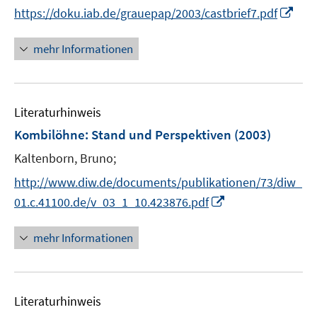
n
t
I
https://doku.iab.de/grauepap/2003/castbrief7.pdf
n
e
n
e
r
n
mehr Informationen
u
ö
e
e
f
u
m
f
e
F
n
Literaturhinweis
m
e
e
F
Kombilöhne: Stand und Perspektiven
(2003)
n
n
e
Kaltenborn, Bruno;
s
n
t
s
http://www.diw.de/documents/publikationen/73/diw_
e
t
I
01.c.41100.de/v_03_1_10.423876.pdf
r
e
n
ö
r
n
mehr Informationen
f
ö
e
f
f
u
n
f
e
e
n
Literaturhinweis
m
n
e