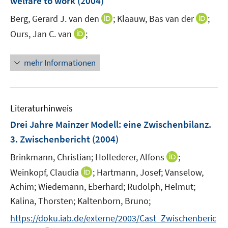
welfare to work
(2004)
I
I
Berg, Gerard J. van den
;
Klaauw, Bas van der
;
n
n
I
Ours, Jan C. van
;
n
n
n
e
e
n
mehr Informationen
u
u
e
e
e
u
m
m
e
F
F
m
Literaturhinweis
e
e
F
Drei Jahre Mainzer Modell
:
eine Zwischenbilanz.
n
n
e
3. Zwischenbericht
(2004)
s
s
n
t
t
s
I
Brinkmann, Christian;
Hollederer, Alfons
;
e
e
t
n
I
Weinkopf, Claudia
;
Hartmann, Josef;
Vanselow,
r
r
e
n
n
Achim;
Wiedemann, Eberhard;
Rudolph, Helmut;
ö
ö
r
e
n
Kalina, Thorsten;
Kaltenborn, Bruno;
f
f
ö
u
e
f
f
f
e
https://doku.iab.de/externe/2003/Cast_Zwischenberic
u
n
n