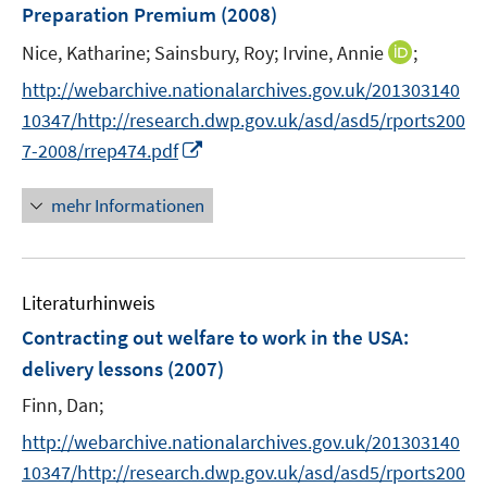
Preparation Premium
(2008)
s
t
I
Nice, Katharine;
Sainsbury, Roy;
Irvine, Annie
;
e
n
http://webarchive.nationalarchives.gov.uk/201303140
r
n
10347/http://research.dwp.gov.uk/asd/asd5/rports200
ö
e
I
7-2008/rrep474.pdf
f
u
n
f
e
n
n
mehr Informationen
m
e
e
F
u
n
e
e
n
Literaturhinweis
m
s
F
Contracting out welfare to work in the USA
:
t
e
e
delivery lessons
(2007)
n
r
Finn, Dan;
s
ö
t
http://webarchive.nationalarchives.gov.uk/201303140
f
e
f
10347/http://research.dwp.gov.uk/asd/asd5/rports200
r