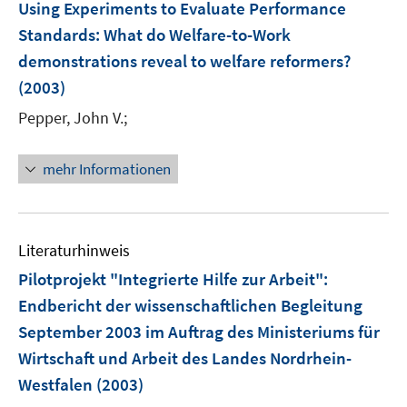
F
Using Experiments to Evaluate Performance
n
e
Standards
:
What do Welfare-to-Work
n
demonstrations reveal to welfare reformers?
s
(2003)
t
e
Pepper, John V.;
r
ö
mehr Informationen
f
f
n
e
Literaturhinweis
n
Pilotprojekt "Integrierte Hilfe zur Arbeit"
:
Endbericht der wissenschaftlichen Begleitung
September 2003 im Auftrag des Ministeriums für
Wirtschaft und Arbeit des Landes Nordrhein-
Westfalen
(2003)