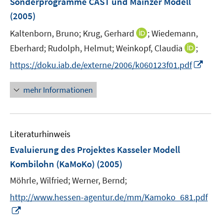
Sonderprogramme CAST und Mainzer Modell
n
n
(2005)
s
s
t
t
I
Kaltenborn, Bruno;
Krug, Gerhard
;
Wiedemann,
e
e
n
I
Eberhard;
Rudolph, Helmut;
Weinkopf, Claudia
;
r
r
n
n
I
https://doku.iab.de/externe/2006/k060123f01.pdf
ö
ö
e
n
n
f
f
u
e
n
f
f
mehr Informationen
e
u
e
n
n
m
e
u
e
e
F
m
e
n
n
e
F
Literaturhinweis
m
n
e
F
Evaluierung des Projektes Kasseler Modell
s
n
e
t
Kombilohn (KaMoKo)
(2005)
s
n
e
t
Möhrle, Wilfried;
Werner, Bernd;
s
r
e
t
http://www.hessen-agentur.de/mm/Kamoko_681.pdf
ö
r
e
I
f
ö
r