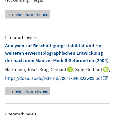
ö
r
e
f
ö
r
mehr Informationen
f
f
ö
n
f
f
e
n
f
n
e
n
Literaturhinweis
n
e
Analysen zur Beschäftigungsstabilität und zur
n
weiteren erwerbsbiographischen Entwicklung
der nach dem Mainzer Modell Geförderten
(2004)
I
I
Hartmann, Josef;
Krug, Gerhard
;
Krug, Gerhard
;
n
n
I
https://doku.iab.de/externe/2004/k040823w09.pdf
n
n
n
e
e
n
mehr Informationen
u
u
e
e
e
u
m
m
e
F
F
Literaturhinweis
m