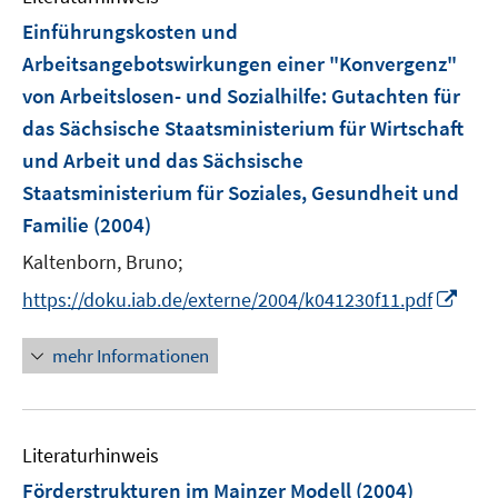
e
e
F
Einführungskosten und
n
n
e
Arbeitsangebotswirkungen einer "Konvergenz"
s
s
n
von Arbeitslosen- und Sozialhilfe
t
:
Gutachten für
t
s
e
e
das Sächsische Staatsministerium für Wirtschaft
t
r
r
e
und Arbeit und das Sächsische
ö
ö
r
Staatsministerium für Soziales, Gesundheit und
f
f
ö
Familie
(2004)
f
f
f
n
n
Kaltenborn, Bruno;
f
e
e
n
I
https://doku.iab.de/externe/2004/k041230f11.pdf
n
n
e
n
n
n
mehr Informationen
e
u
e
Literaturhinweis
m
F
Förderstrukturen im Mainzer Modell
(2004)