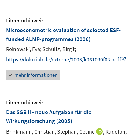
f
e
e
f
u
n
m
m
f
e
e
F
F
n
Literaturhinweis
m
n
e
e
e
F
Microeconometric evaluation of selected ESF-
n
n
n
e
funded ALMP-programmes
(2006)
s
s
n
t
t
Reinowski, Eva;
Schultz, Birgit;
s
e
e
t
I
https://doku.iab.de/externe/2006/k061030f03.pdf
r
r
e
n
ö
ö
r
n
mehr Informationen
f
f
ö
e
f
f
f
u
n
n
f
e
e
e
n
Literaturhinweis
m
n
n
e
F
Das SGB II - neue Aufgaben für die
n
e
Wirkungsforschung
(2005)
n
I
Brinkmann, Christian;
Stephan, Gesine
;
Rudolph,
s