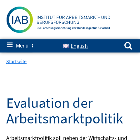
Springe
zum
Inhalt
Suchen nach:
≡
English
Menü
✘
Startseite
Evaluation der
Arbeitsmarktpolitik
Arbeitsmarktpolitik soll neben der Wirtschafts- und