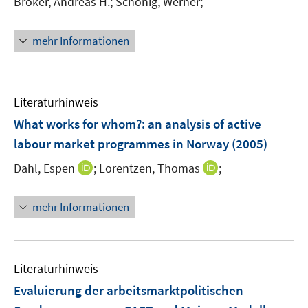
n
Bröker, Andreas H.;
Schönig, Werner;
f
e
f
n
n
mehr Informationen
e
n
Literaturhinweis
What works for whom?
:
an analysis of active
labour market programmes in Norway
(2005)
I
I
Dahl, Espen
;
Lorentzen, Thomas
;
n
n
n
n
mehr Informationen
e
e
u
u
e
e
m
m
Literaturhinweis
F
F
Evaluierung der arbeitsmarktpolitischen
e
e