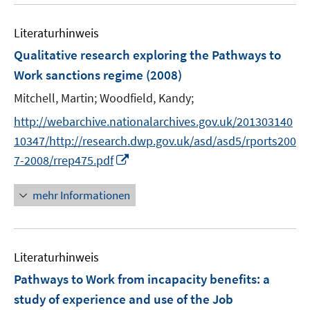
u
n
F
m
e
e
F
Literaturhinweis
m
n
e
F
Qualitative research exploring the Pathways to
s
n
e
t
Work sanctions regime
(2008)
s
n
e
t
Mitchell, Martin;
Woodfield, Kandy;
s
r
e
t
http://webarchive.nationalarchives.gov.uk/201303140
ö
r
e
f
10347/http://research.dwp.gov.uk/asd/asd5/rports200
ö
r
f
I
7-2008/rrep475.pdf
f
ö
n
n
f
f
e
n
n
mehr Informationen
f
n
e
e
n
u
n
e
e
n
Literaturhinweis
m
F
Pathways to Work from incapacity benefits
:
a
e
study of experience and use of the Job
n