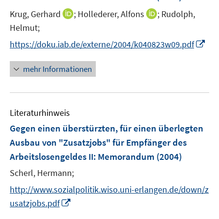
e
I
I
Krug, Gerhard
;
Hollederer, Alfons
;
Rudolph,
n
n
n
Helmut;
s
n
n
t
I
https://doku.iab.de/externe/2004/k040823w09.pdf
e
e
e
n
u
u
r
n
mehr Informationen
e
e
ö
e
m
m
f
u
F
F
f
e
e
e
n
Literaturhinweis
m
n
n
e
F
Gegen einen überstürzten, für einen überlegten
s
s
n
e
Ausbau von "Zusatzjobs" für Empfänger des
t
t
n
e
e
Arbeitslosengeldes II
:
Memorandum
(2004)
s
r
r
t
Scherl, Hermann;
ö
ö
e
http://www.sozialpolitik.wiso.uni-erlangen.de/down/z
f
f
r
f
f
I
usatzjobs.pdf
ö
n
n
n
f