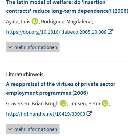
The latin model of welfare
:
do 'insertion
n
e
contracts' reduce long-term dependence?
(2006)
n
I
Ayala, Luis
;
Rodriguez, Magdalena;
s
n
t
I
https://doi.org/10.1016/j.labeco.2005.10.008
n
e
n
e
r
n
mehr Informationen
u
ö
e
e
f
u
m
f
e
F
n
Literaturhinweis
m
e
e
F
A reappraisal of the virtues of private sector
n
n
e
employment programmes
(2006)
s
n
t
I
I
Graversen, Brian Krogh
;
Jensen, Peter
;
s
e
n
n
t
I
http://hdl.handle.net/10419/33903
r
n
n
e
n
ö
e
e
r
n
mehr Informationen
f
u
u
ö
e