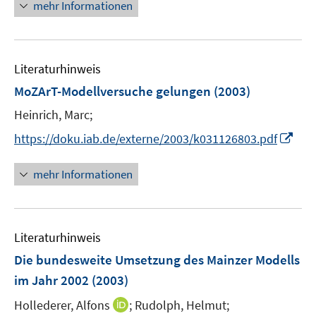
mehr Informationen
f
f
u
n
n
f
e
e
n
m
n
e
F
Literaturhinweis
n
e
MoZArT-Modellversuche gelungen
(2003)
n
Heinrich, Marc;
s
t
I
https://doku.iab.de/externe/2003/k031126803.pdf
e
n
r
n
mehr Informationen
ö
e
f
u
f
e
n
Literaturhinweis
m
e
F
Die bundesweite Umsetzung des Mainzer Modells
n
e
im Jahr 2002
(2003)
n
I
Hollederer, Alfons
;
Rudolph, Helmut;
s