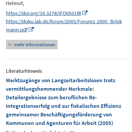
n
t
Helmut;
n
e
I
https://doi.org/10.3278/IFO0501W
e
r
n
https://doku.iab.de/forum/2005/Forum1-2005_Brink
u
ö
n
I
mann.pdf
e
f
e
n
m
f
u
n
F
mehr Informationen
n
e
e
e
e
m
u
n
n
F
e
s
e
Literaturhinweis
m
t
n
F
e
Marktzugänge von Langzeitarbeitslosen trotz
s
e
r
vermittlungshemmender Merkmale
:
t
n
ö
Detailergebnisse zum beruflichen Re-
e
s
f
r
Integrationserfolg und zur fiskalischen Effizienz
t
f
ö
e
gemeinsamer Beschäftigungsförderung von
n
f
r
e
Kommunen und Agenturen für Arbeit
(2005)
f
ö
n