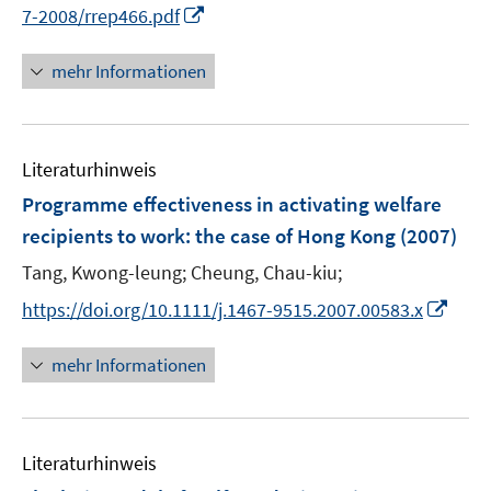
n
I
7-2008/rrep466.pdf
ö
e
n
f
n
n
mehr Informationen
f
e
n
u
e
e
n
Literaturhinweis
m
F
Programme effectiveness in activating welfare
e
recipients to work
:
the case of Hong Kong
(2007)
n
Tang, Kwong-leung;
Cheung, Chau-kiu;
s
t
I
https://doi.org/10.1111/j.1467-9515.2007.00583.x
e
n
r
n
mehr Informationen
ö
e
f
u
f
e
n
Literaturhinweis
m
e
F