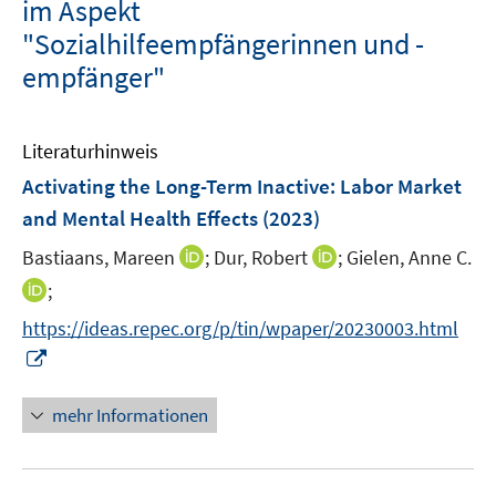
im Aspekt
"Sozialhilfeempfängerinnen und -
empfänger"
Literaturhinweis
Activating the Long-Term Inactive: Labor Market
and Mental Health Effects
(2023)
I
I
Bastiaans, Mareen
;
Dur, Robert
;
Gielen, Anne C.
n
n
I
;
n
n
n
https://ideas.repec.org/p/tin/wpaper/20230003.html
e
e
n
I
u
u
e
n
e
e
u
n
mehr Informationen
m
m
e
e
F
F
m
u
e
e
F
e
n
n