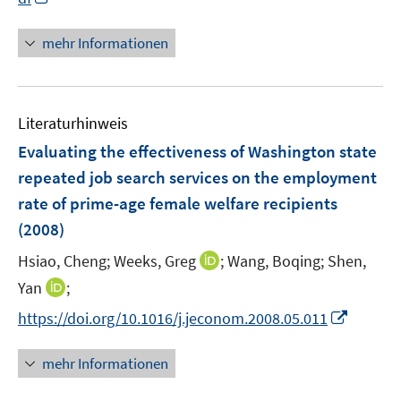
ö
n
f
n
mehr Informationen
f
e
n
u
e
e
n
Literaturhinweis
m
F
Evaluating the effectiveness of Washington state
e
repeated job search services on the employment
n
rate of prime-age female welfare recipients
s
(2008)
t
e
I
Hsiao, Cheng;
Weeks, Greg
;
Wang, Boqing;
Shen,
r
n
I
Yan
;
ö
n
n
I
f
https://doi.org/10.1016/j.jeconom.2008.05.011
e
n
n
f
u
e
n
n
mehr Informationen
e
u
e
e
m
e