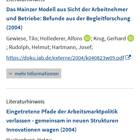
n
F
Das Mainzer Modell aus Sicht der Arbeitnehmer
e
und Betriebe
:
Befunde aus der Begleitforschung
n
(2004)
s
t
I
Gewiese, Tilo;
Hollederer, Alfons
;
Krug, Gerhard
e
n
;
Rudolph, Helmut;
Hartmann, Josef;
I
r
n
n
I
https://doku.iab.de/externe/2004/k040823w09.pdf
ö
e
n
n
f
u
e
n
mehr Informationen
f
e
u
e
n
m
e
u
e
F
m
e
n
e
F
Literaturhinweis
m
n
e
F
Eingetretene Pfade der Arbeitsmarktpolitik
s
n
e
verlassen - gemeinsam in neuen Strukturen
t
s
n
e
Innovationen wagen
(2004)
t
s
r
e
t
Hackenberg, Helga;