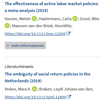
e
F
The effectiveness of active labor market policies
:
n
e
a meta-analysis
(2019)
s
n
t
I
I
Vooren, Melvin
;
Haelermans, Carla
;
Groot, Wim
s
e
n
n
t
I
;
Maassen van den Brink, Henriëtte;
r
n
n
e
n
I
https://doi.org/10.1111/joes.12269
ö
e
e
r
n
n
f
u
u
ö
e
n
f
mehr Informationen
e
e
f
u
e
n
m
m
f
e
u
e
F
F
n
m
e
n
e
e
e
F
Literaturhinweis
m
n
n
n
e
F
The ambiguity of social return policies in the
s
s
n
e
t
t
Netherlands
(2019)
s
n
e
e
t
I
Yerkes, Mara A.
;
Braken, Leydi Johana van den;
s
r
r
e
n
t
I
https://doi.org/10.1111/spol.12409
ö
ö
r
n
e
n
f
f
ö