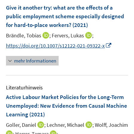
F
Give it another try
:
what are the effects of a
e
public employment scheme especially designed
n
for hard-to-place workers?
(2021)
s
t
I
I
Brändle, Tobias
;
Fervers, Lukas
;
e
n
n
I
https://doi.org/10.1007/s12122-021-09322-x
r
n
n
n
ö
e
e
n
mehr Informationen
f
u
u
e
f
e
e
u
n
m
m
e
e
F
F
Literaturhinweis
m
n
e
e
F
Active Labour Market Policies for the Long-Term
n
n
e
Unemployed: New Evidence from Causal Machine
s
s
n
Learning
(2021)
t
t
s
e
e
t
I
I
Goller, Daniel
;
Lechner, Michael
;
Wolff, Joachim
r
r
e
n
n
I
I
;
Harrer, Tamara
;