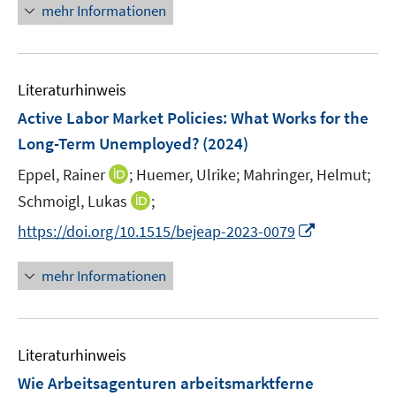
n
mehr Informationen
u
e
e
u
m
e
F
Literaturhinweis
m
e
F
Active Labor Market Policies: What Works for the
n
e
Long-Term Unemployed?
(2024)
s
n
t
I
Eppel, Rainer
;
Huemer, Ulrike;
Mahringer, Helmut;
s
e
n
t
I
Schmoigl, Lukas
;
r
n
e
n
I
https://doi.org/10.1515/bejeap-2023-0079
ö
e
r
n
n
f
u
ö
e
n
f
mehr Informationen
e
f
u
e
n
m
f
e
u
e
F
n
m
e
n
e
e
F
Literaturhinweis
m
n
n
e
F
Wie Arbeitsagenturen arbeitsmarktferne
s
n