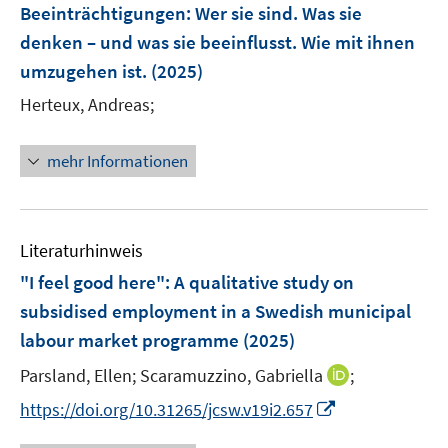
e
e
e
t
t
t
Beeinträchtigungen
:
Wer sie sind. Was sie
s
n
r
r
e
e
e
denken – und was sie beeinflusst. Wie mit ihnen
t
s
ö
ö
r
r
r
e
umzugehen ist.
(2025)
t
f
f
ö
ö
ö
r
e
f
f
Herteux, Andreas;
f
f
f
ö
r
n
n
f
f
f
f
ö
e
e
n
n
n
mehr Informationen
f
f
n
n
e
e
e
n
f
n
n
n
e
n
n
e
Literaturhinweis
n
"I feel good here"
:
A qualitative study on
subsidised employment in a Swedish municipal
labour market programme
(2025)
I
Parsland, Ellen;
Scaramuzzino, Gabriella
;
n
I
https://doi.org/10.31265/jcsw.v19i2.657
n
n
e