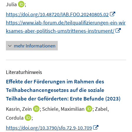
n
n
t
I
f
Julia
;
f
n
n
e
n
n
f
I
https://doi.org/10.48720/IAB.FOO.20240805.02
e
e
r
n
e
n
n
https://www.iab-forum.de/teilqualifizierungen-ein-wir
u
u
ö
e
n
e
n
I
e
e
ksames-aber-politisch-umstrittenes-instrument/
f
u
n
e
n
m
m
f
e
u
n
F
F
n
mehr Informationen
m
e
e
e
e
e
F
m
u
n
n
n
e
F
e
s
s
n
e
Literaturhinweis
m
t
t
s
n
F
e
e
Effekte der Förderungen im Rahmen des
t
s
e
r
r
e
Teilhabechancengesetzes auf die soziale
t
n
ö
ö
r
Teilhabe der Geförderten: Erste Befunde
(2023)
e
s
f
f
ö
r
t
f
f
I
I
Kasrin, Zein
;
Schiele, Maximilian
;
Zabel,
f
ö
e
n
n
n
n
f
I
Cordula
;
f
r
e
e
n
n
n
n
f
I
https://doi.org/10.3790/sfo.72.9-10.709
ö
n
n
e
e
e
n