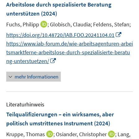
e
t
Arbeitslose durch spezialisierte Beratung
s
n
e
unterstützen
(2024)
t
s
r
e
t
I
Fuchs, Philipp
;
Globisch, Claudia;
Feldens, Stefan;
ö
r
e
n
f
I
https://doi.org/10.48720/IAB.FOO.20241104.01
ö
r
n
f
n
f
https://www.iab-forum.de/wie-arbeitsagenturen-arbei
ö
e
n
n
f
tsmarktferne-arbeitslose-durch-spezialisierte-beratu
f
u
e
e
n
I
f
ng-unterstuetzen/
e
n
u
e
n
n
m
e
n
n
e
F
mehr Informationen
m
e
n
e
F
u
n
e
e
s
n
Literaturhinweis
m
t
s
F
e
Teilqualifizierungen – ein wirksames, aber
t
e
r
politisch umstrittenes Instrument
(2024)
e
n
ö
r
I
I
Kruppe, Thomas
;
Osiander, Christopher
;
Lang,
s
f
ö