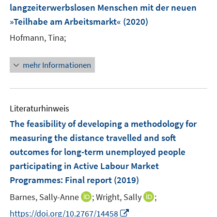
e
t
t
langzeiterwerbslosen Menschen mit der neuen
s
n
e
e
»Teilhabe am Arbeitsmarkt«
t
(2020)
s
r
r
e
t
Hofmann, Tina;
ö
ö
r
e
f
f
ö
r
f
f
mehr Informationen
f
ö
n
n
f
f
e
e
n
f
n
n
e
n
Literaturhinweis
n
e
The feasibility of developing a methodology for
n
measuring the distance travelled and soft
outcomes for long-term unemployed people
participating in Active Labour Market
Programmes
:
Final report
(2019)
I
I
Barnes, Sally-Anne
;
Wright, Sally
;
n
n
I
https://doi.org/10.2767/14458