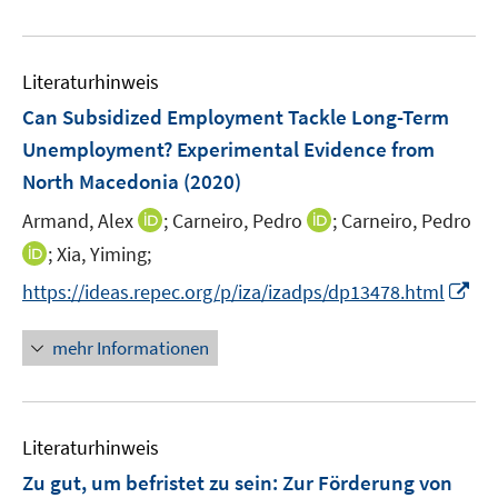
e
n
n
n
u
e
e
n
Literaturhinweis
m
F
Can Subsidized Employment Tackle Long-Term
e
Unemployment? Experimental Evidence from
n
North Macedonia
(2020)
s
t
I
I
Armand, Alex
;
Carneiro, Pedro
;
Carneiro, Pedro
e
n
n
I
;
Xia, Yiming;
r
n
n
n
I
https://ideas.repec.org/p/iza/izadps/dp13478.html
ö
e
e
n
n
f
u
u
e
n
mehr Informationen
f
e
e
u
e
n
m
m
e
u
e
F
F
m
e
n
e
e
F
Literaturhinweis
m
n
n
e
F
Zu gut, um befristet zu sein
:
Zur Förderung von
s
s
n