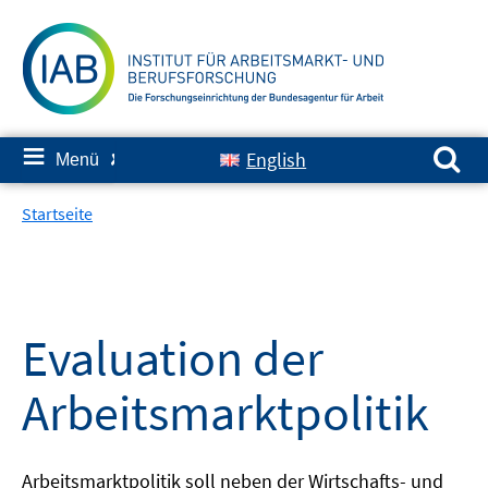
Springe
zum
Inhalt
Suchen nach:
≡
English
Menü
✘
Startseite
Evaluation der
Arbeitsmarktpolitik
Arbeitsmarktpolitik soll neben der Wirtschafts- und