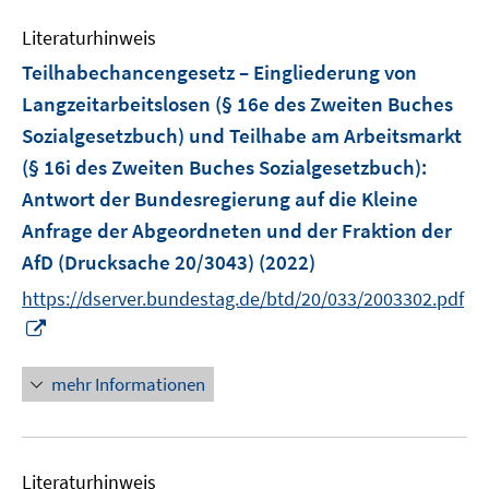
m
e
n
n
e
e
F
Literaturhinweis
m
s
s
n
n
e
F
Teilhabechancengesetz – Eingliederung von
t
t
s
s
n
e
e
e
Langzeitarbeitslosen (§ 16e des Zweiten Buches
t
t
s
n
r
r
e
e
Sozialgesetzbuch) und Teilhabe am Arbeitsmarkt
t
s
ö
ö
r
r
e
(§ 16i des Zweiten Buches Sozialgesetzbuch)
:
t
f
f
ö
ö
r
e
Antwort der Bundesregierung auf die Kleine
f
f
f
f
ö
r
n
n
Anfrage der Abgeordneten und der Fraktion der
f
f
f
ö
e
e
AfD (Drucksache 20/3043)
n
(2022)
n
f
f
n
n
e
e
n
https://dserver.bundestag.de/btd/20/033/2003302.pdf
f
n
n
e
I
n
n
n
e
n
n
mehr Informationen
e
u
e
Literaturhinweis
m