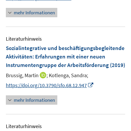
n
n
n
e
e
n
mehr Informationen
u
u
e
e
e
u
m
m
e
F
F
Literaturhinweis
m
e
e
F
Sozialintegrative und beschäftigungsbegleitende
n
n
e
Aktivitäten: Erfahrungen mit einer neuen
s
s
n
Instrumentengruppe der Arbeitsförderung
t
t
(2019)
s
e
e
t
I
Brussig, Martin
;
Kotlenga, Sandra;
r
r
e
n
I
https://doi.org/10.3790/sfo.68.12.947
ö
ö
r
n
n
f
f
ö
e
n
f
f
mehr Informationen
f
u
e
n
n
f
e
u
e
e
n
m
e
n
n
e
F
Literaturhinweis
m
n