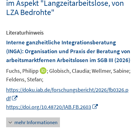
im Aspekt "Langzeitarbeitslose, von
LZA Bedrohte"
Literaturhinweis
Interne ganzheitliche Integrationsberatung
(INGA): Organisation und Praxis der Beratung von
arbeitsmarktfernen Arbeitslosen im SGB III
(2026)
I
Fuchs, Philipp
;
Globisch, Claudia;
Wellmer, Sabine;
n
Feldens, Stefan;
n
https://doku.iab.de/forschungsbericht/2026/fb0326.p
e
I
df
u
n
I
https://doi.org/10.48720/IAB.FB.2603
e
n
n
m
e
n
F
mehr Informationen
u
e
e
e
u
n