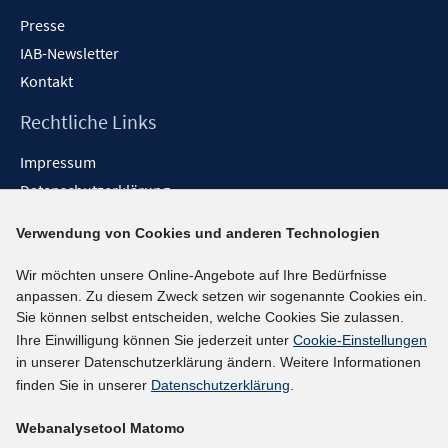
Presse
IAB-Newsletter
Kontakt
Rechtliche Links
Impressum
Datenschutzerklärung
Erklärung zur Barrierefreiheit
Verwendung von Cookies und anderen Technologien
Barrieren melden
Wir möchten unsere Online-Angebote auf Ihre Bedürfnisse
Social-Media-Kanäle
anpassen. Zu diesem Zweck setzen wir sogenannte Cookies ein.
Sie können selbst entscheiden, welche Cookies Sie zulassen.
BlueSky
Ihre Einwilligung können Sie jederzeit unter
Cookie-Einstellungen
YouTube
in unserer Datenschutzerklärung ändern. Weitere Informationen
LinkedIn
finden Sie in unserer
Datenschutzerklärung
.
XING
Webanalysetool Matomo
kununu