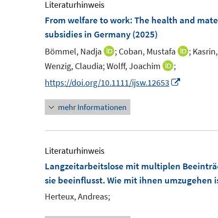
F
e
Literaturhinweis
e
m
From welfare to work: The health and mate
n
F
subsidies in Germany
(2025)
s
e
Bömmel, Nadja
;
Coban, Mustafa
;
Kasrin,
I
I
t
n
n
n
Wenzig, Claudia;
Wolff, Joachim
;
I
e
s
n
n
n
I
https://doi.org/10.1111/ijsw.12653
r
t
e
e
n
n
ö
e
u
u
mehr Informationen
e
n
f
r
e
e
u
e
f
ö
m
m
e
u
n
f
F
F
m
e
Literaturhinweis
e
f
e
e
F
m
Langzeitarbeitslose mit multiplen Beeintr
n
n
n
n
e
F
sie beeinflusst. Wie mit ihnen umzugehen i
e
s
s
n
e
n
Herteux, Andreas;
t
t
s
n
e
e
t