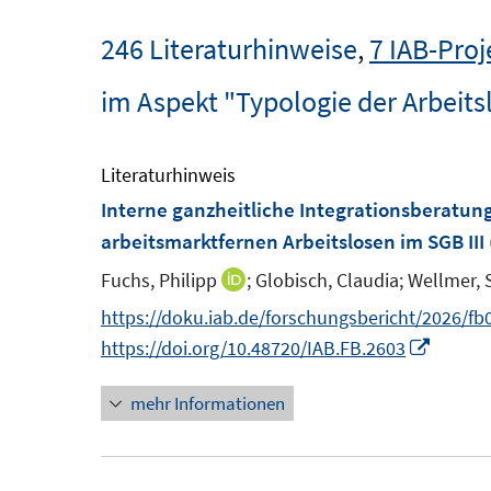
246 Literaturhinweise
,
7 IAB-Proj
im Aspekt "Typologie der Arbeits
Literaturhinweis
Interne ganzheitliche Integrationsberatung
arbeitsmarktfernen Arbeitslosen im SGB III
Fuchs, Philipp
;
Globisch, Claudia;
Wellmer, 
I
n
https://doku.iab.de/forschungsbericht/2026/fb
n
I
https://doi.org/10.48720/IAB.FB.2603
e
n
mehr Informationen
u
n
e
e
m
u