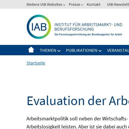
Springe
Weitere IAB Websites
Presse
Kontakt
IAB-Newslet
zum
Inhalt
THEMEN
PUBLIKATIONEN
VERANSTA
Startseite
Evaluation der Arb
Arbeitsmarktpolitik soll neben der Wirtschafts-
Arbeitslosigkeit leisten. Aber ist sie dabei au