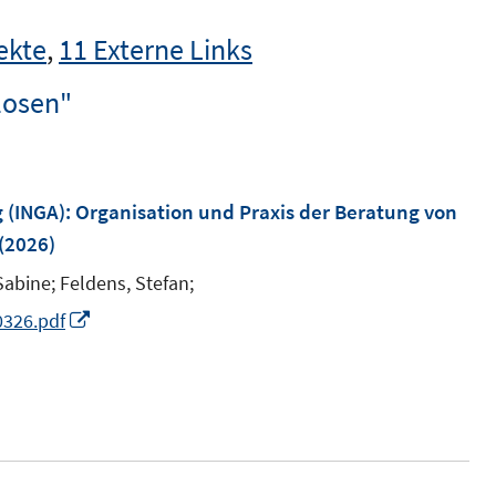
ekte
,
11 Externe Links
losen"
 (INGA): Organisation und Praxis der Beratung von
(2026)
Sabine;
Feldens, Stefan;
I
0326.pdf
n
n
e
u
e