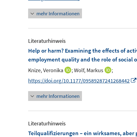
u
n
ö
mehr Informationen
e
n
f
m
e
f
F
u
n
e
e
Literaturhinweis
e
n
m
Help or harm? Examining the effects of ac
n
s
F
employment quality and the role of social o
t
e
Knize, Veronika
;
Wolf, Markus
;
I
I
e
n
n
n
https://doi.org/10.1177/09589287241268442
r
s
n
n
ö
t
mehr Informationen
e
e
f
e
u
u
f
r
e
e
n
ö
m
m
Literaturhinweis
e
f
F
F
Teilqualifizierungen – ein wirksames, aber
n
f