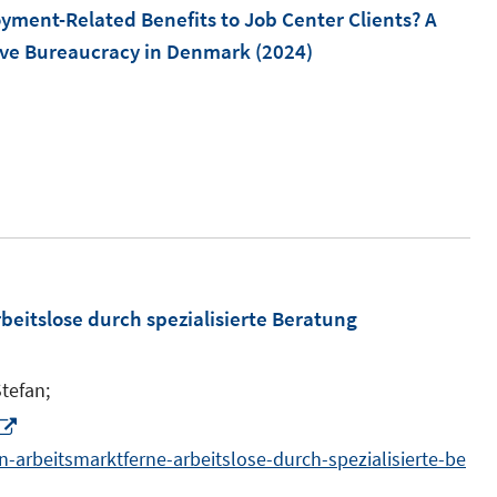
F
oyment-Related Benefits to Job Center Clients? A
n
n
f
e
ive Bureaucracy in Denmark
(2024)
e
e
n
n
n
n
e
s
n
I
t
n
e
n
r
e
ö
u
f
e
f
m
eitslose durch spezialisierte Beratung
n
F
e
e
n
tefan;
n
I
s
n
-arbeitsmarktferne-arbeitslose-durch-spezialisierte-be
t
n