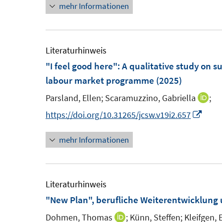
s
mehr Informationen
r
r
e
t
ö
ö
r
e
f
f
ö
r
Literaturhinweis
f
f
f
ö
"I feel good here"
:
A qualitative study on 
n
n
f
f
labour market programme
(2025)
e
e
n
f
n
n
e
n
Parsland, Ellen;
Scaramuzzino, Gabriella
;
I
n
e
n
I
https://doi.org/10.31265/jcsw.v19i2.657
n
n
n
mehr Informationen
e
n
u
e
e
u
m
e
Literaturhinweis
F
m
"New Plan", berufliche Weiterentwicklung 
e
F
Dohmen, Thomas
;
Künn, Steffen;
Kleifgen, 
I