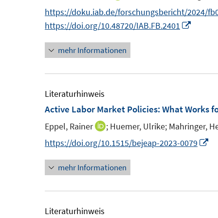
n
e
n
https://doku.iab.de/forschungsbericht/2024/fb
s
n
n
I
https://doi.org/10.48720/IAB.FB.2401
t
s
e
n
e
t
mehr Informationen
u
n
r
e
e
e
ö
r
m
u
f
ö
F
e
Literaturhinweis
f
f
e
m
Active Labor Market Policies: What Works 
n
f
n
F
e
n
Eppel, Rainer
;
Huemer, Ulrike;
Mahringer, H
I
s
e
n
e
n
I
https://doi.org/10.1515/bejeap-2023-0079
t
n
n
n
n
e
s
mehr Informationen
e
n
r
t
u
e
ö
e
e
u
f
r
m
e
Literaturhinweis
f
ö