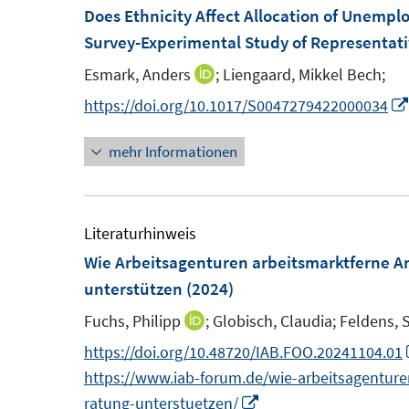
F
m
Does Ethnicity Affect Allocation of Unempl
n
f
e
F
Survey-Experimental Study of Representat
e
f
n
e
n
n
Esmark, Anders
;
Liengaard, Mikkel Bech;
I
s
n
e
n
https://doi.org/10.1017/S0047279422000034
t
s
n
n
e
t
mehr Informationen
e
r
e
u
ö
r
e
f
ö
m
Literaturhinweis
f
f
F
Wie Arbeitsagenturen arbeitsmarktferne Arb
n
f
e
unterstützen
(2024)
e
n
n
n
e
Fuchs, Philipp
;
Globisch, Claudia;
Feldens, S
I
s
n
n
https://doi.org/10.48720/IAB.FOO.20241104.01
t
n
https://www.iab-forum.de/wie-arbeitsagenturen
e
e
I
ratung-unterstuetzen/
r