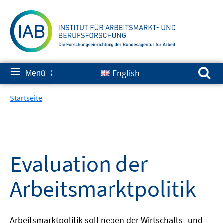
Springe
zum
Inhalt
Suchen nach:
≡
English
Menü
✘
Startseite
Evaluation der
Arbeitsmarktpolitik
Arbeitsmarktpolitik soll neben der Wirtschafts- und