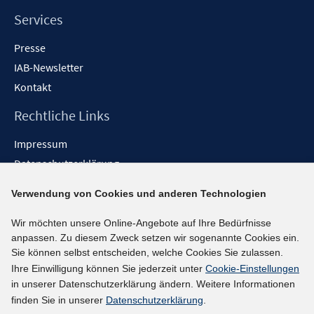
Services
Presse
IAB-Newsletter
Kontakt
Rechtliche Links
Impressum
Datenschutzerklärung
Erklärung zur Barrierefreiheit
Verwendung von Cookies und anderen Technologien
Barrieren melden
Wir möchten unsere Online-Angebote auf Ihre Bedürfnisse
Social-Media-Kanäle
anpassen. Zu diesem Zweck setzen wir sogenannte Cookies ein.
Sie können selbst entscheiden, welche Cookies Sie zulassen.
BlueSky
Ihre Einwilligung können Sie jederzeit unter
Cookie-Einstellungen
YouTube
in unserer Datenschutzerklärung ändern. Weitere Informationen
LinkedIn
finden Sie in unserer
Datenschutzerklärung
.