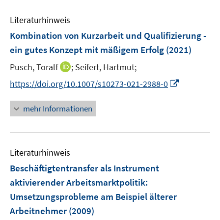
e
s
s
Literaturhinweis
m
t
t
F
e
e
Kombination von Kurzarbeit und Qualifizierung -
e
r
r
ein gutes Konzept mit mäßigem Erfolg
(2021)
n
ö
ö
I
Pusch, Toralf
;
Seifert, Hartmut;
s
f
f
n
t
f
f
I
https://doi.org/10.1007/s10273-021-2988-0
n
e
n
n
n
e
r
e
e
n
mehr Informationen
u
ö
n
n
e
e
f
u
m
f
e
F
n
Literaturhinweis
m
e
e
F
Beschäftigtentransfer als Instrument
n
n
e
aktivierender Arbeitsmarktpolitik
:
s
n
Umsetzungsprobleme am Beispiel älterer
t
s
e
Arbeitnehmer
(2009)
t
r