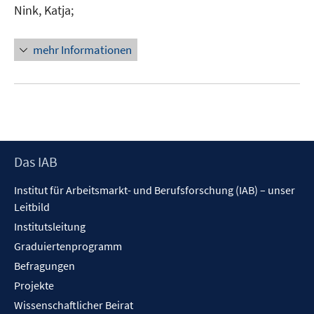
e
Nink, Katja;
ö
r
f
ö
mehr Informationen
f
f
n
f
e
n
n
e
n
Footer
Das IAB
Inhalt
Institut für Arbeitsmarkt- und Berufsforschung (IAB) – unser
Leitbild
Institutsleitung
Graduiertenprogramm
Befragungen
Projekte
Wissenschaftlicher Beirat