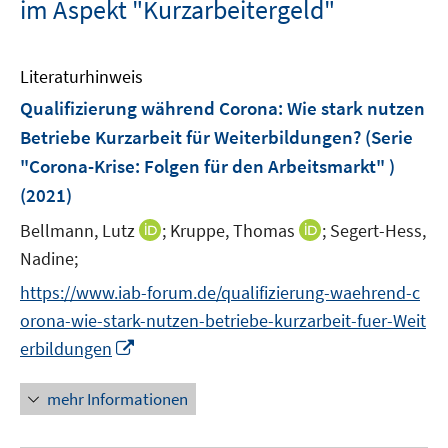
im Aspekt "Kurzarbeitergeld"
Literaturhinweis
Qualifizierung während Corona: Wie stark nutzen
Betriebe Kurzarbeit für Weiterbildungen? (Serie
"Corona-Krise: Folgen für den Arbeitsmarkt" )
(2021)
I
I
Bellmann, Lutz
;
Kruppe, Thomas
;
Segert-Hess,
n
n
Nadine;
n
n
https://www.iab-forum.de/qualifizierung-waehrend-c
e
e
orona-wie-stark-nutzen-betriebe-kurzarbeit-fuer-Weit
u
u
I
erbildungen
e
e
n
m
m
n
F
F
mehr Informationen
e
e
e
u
n
n