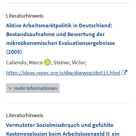
u
n
F
e
s
e
Literaturhinweis
m
t
n
F
e
Aktive Arbeitsmarktpolitik in Deutschland
:
s
e
r
Bestandsaufnahme und Bewertung der
t
n
ö
mikroökonomischen Evaluationsergebnisse
e
s
f
r
(2005)
t
f
ö
e
n
I
Caliendo, Marco
;
Steiner, Victor;
f
r
e
n
f
I
https://ideas.repec.org/p/diw/diwwpp/dp515.html
ö
n
n
n
n
f
e
e
n
mehr Informationen
f
u
n
e
n
e
u
e
m
e
n
F
Literaturhinweis
m
e
F
Vermuteter Sozialmissbrauch und gefühlte
n
e
Kostenexplosion beim Arbeitslosengeld II
:
ein
s