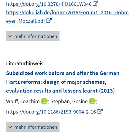
n
I
f
https://doi.org/10.3278/IFO1601W040
r
n
n
f
https://doku.iab.de/forum/2016/Forum1_2016_Hohm
ö
e
n
n
I
eyer_Moczall.pdf
f
u
e
e
n
f
e
u
n
n
n
mehr Informationen
m
e
e
e
F
m
u
n
e
F
e
n
e
Literaturhinweis
m
s
n
F
Subsidized work before and after the German
t
s
e
e
Hartz reforms
:
design of major schemes,
t
n
r
evaluation results and lessons learnt
(2013)
e
s
ö
r
t
I
I
Wolff, Joachim
;
Stephan, Gesine
;
f
ö
e
n
n
f
I
https://doi.org/10.1186/2193-9004-2-16
f
r
n
n
n
n
f
ö
e
e
e
n
n
mehr Informationen
f
u
u
n
e
e