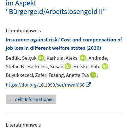
im Aspekt
"Bürgergeld/Arbeitslosengeld II"
Literaturhinweis
Insurance against risk? Cost and compensation of
job loss in different welfare states
(2026)
I
I
Bedük, Selçuk
;
Karhula, Aleksi
;
Andrade,
n
n
I
I
Stefan B.;
Harkness, Susan
;
Helske, Satu
;
n
n
n
n
I
Buyukkececi, Zafer;
Fasang, Anette Eva
;
e
e
n
n
n
I
https://doi.org/10.1093/ser/mwaf066
u
u
e
e
n
n
e
e
u
u
e
n
m
m
mehr Informationen
e
e
u
e
F
F
m
m
e
u
e
e
F
F
m
e
n
n
e
e
F
Literaturhinweis
m
s
s
n
n