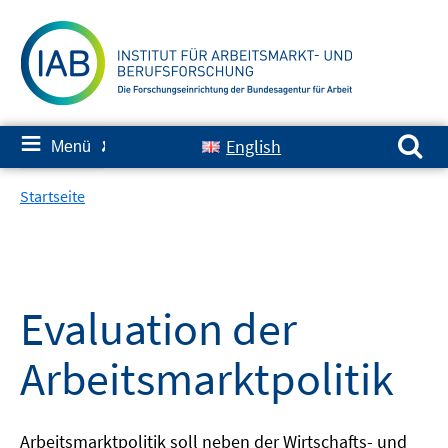
Springe
zum
Inhalt
Suchen nach:
≡
English
Menü
✘
Startseite
Evaluation der
Arbeitsmarktpolitik
Arbeitsmarktpolitik soll neben der Wirtschafts- und