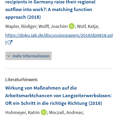
recipients in Germany raise their regional
n
outflow into work?
:
A matching function
approach
(2018)
I
Wapler, Rüdiger;
Wolff, Joachim
;
Wolf, Katja;
n
https://doku.iab.de/discussionpapers/2018/dp0818.pd
n
I
f
e
n
u
n
mehr Informationen
e
e
m
u
F
e
e
Literaturhinweis
m
n
F
Wirkung von Maßnahmen auf die
s
e
Arbeitsmarktchancen von Langzeiterwerbslosen:
t
n
e
Oft ein Schritt in die richtige Richtung
(2016)
s
r
t
I
Hohmeyer, Katrin
;
Moczall, Andreas;
ö
e