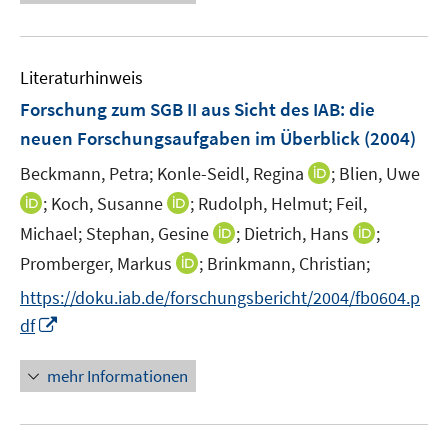
e
u
e
Literaturhinweis
m
F
Forschung zum SGB II aus Sicht des IAB
:
die
e
neuen Forschungsaufgaben im Überblick
(2004)
n
I
Beckmann, Petra;
Konle-Seidl, Regina
;
Blien, Uwe
s
n
t
I
I
;
Koch, Susanne
;
Rudolph, Helmut;
Feil,
n
e
n
n
I
I
Michael;
Stephan, Gesine
;
Dietrich, Hans
;
e
r
n
n
n
n
I
Promberger, Markus
;
Brinkmann, Christian;
u
ö
e
e
n
n
n
e
f
https://doku.iab.de/forschungsbericht/2004/fb0604.p
u
u
e
e
n
m
f
e
I
e
df
u
u
e
F
n
m
n
m
e
e
u
e
e
F
n
F
mehr Informationen
m
m
e
n
n
e
e
e
F
F
m
s
n
u
n
e
e
F
t
s
e
s