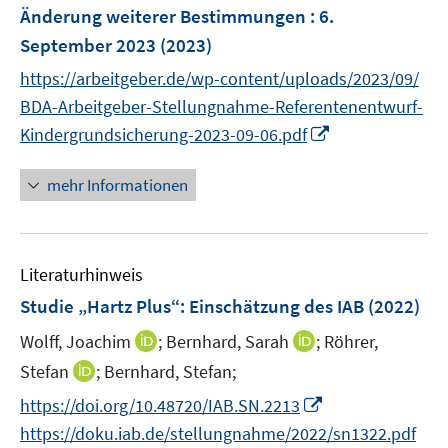
ö
e
Änderung weiterer Bestimmungen : 6.
f
f
r
n
September 2023
(2023)
f
ö
e
n
https://arbeitgeber.de/wp-content/uploads/2023/09/
f
n
e
BDA-Arbeitgeber-Stellungnahme-Referentenentwurf-
f
n
I
n
Kindergrundsicherung-2023-09-06.pdf
n
e
n
n
mehr Informationen
e
u
e
Literaturhinweis
m
F
Studie „Hartz Plus“: Einschätzung des IAB
(2022)
e
I
I
Wolff, Joachim
;
Bernhard, Sarah
;
Röhrer,
n
n
n
I
Stefan
;
Bernhard, Stefan;
s
n
n
n
t
I
https://doi.org/10.48720/IAB.SN.2213
e
e
n
e
n
https://doku.iab.de/stellungnahme/2022/sn1322.pdf
u
u
e
r