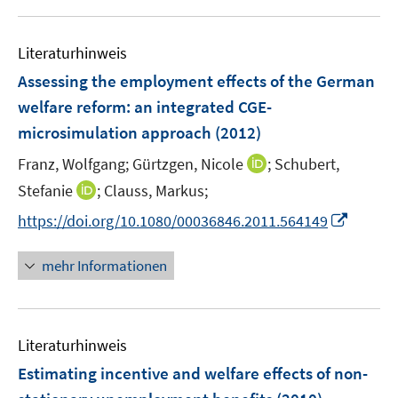
f
e
e
u
n
n
m
m
e
e
F
F
Literaturhinweis
m
n
e
e
F
Assessing the employment effects of the German
n
n
e
welfare reform
:
an integrated CGE-
s
s
n
microsimulation approach
t
(2012)
t
s
e
e
t
I
Franz, Wolfgang;
Gürtzgen, Nicole
;
Schubert,
r
r
e
n
I
Stefanie
;
Clauss, Markus;
ö
ö
r
n
n
f
f
I
https://doi.org/10.1080/00036846.2011.564149
ö
e
n
f
f
n
f
u
e
n
n
n
mehr Informationen
f
e
u
e
e
e
n
m
e
n
n
u
e
F
m
e
n
e
F
Literaturhinweis
m
n
e
F
Estimating incentive and welfare effects of non-
s
n
e
t