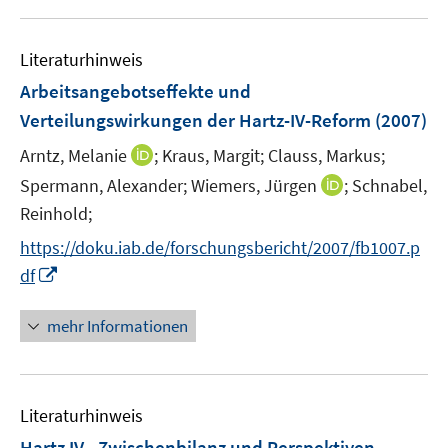
f
u
e
e
n
e
n
n
e
Literaturhinweis
m
n
F
Arbeitsangebotseffekte und
e
Verteilungswirkungen der Hartz-IV-Reform
(2007)
n
I
Arntz, Melanie
;
Kraus, Margit;
Clauss, Markus;
s
n
t
I
Spermann, Alexander;
Wiemers, Jürgen
;
Schnabel,
n
e
n
Reinhold;
e
r
n
https://doku.iab.de/forschungsbericht/2007/fb1007.p
u
ö
e
I
e
df
f
u
n
m
f
e
n
F
n
mehr Informationen
m
e
e
e
F
u
n
n
e
e
s
n
Literaturhinweis
m
t
s
F
e
Hartz IV - Zwischenbilanz und Perspektiven