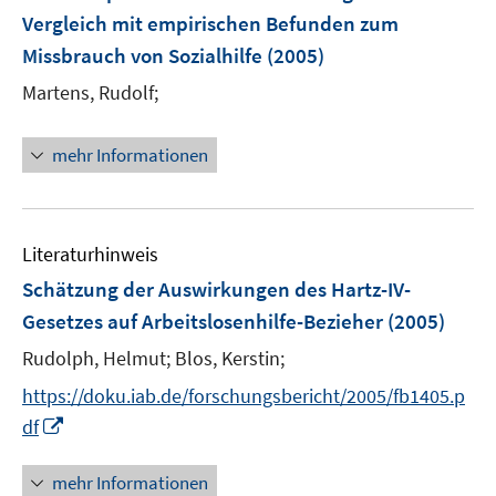
n
Vergleich mit empirischen Befunden zum
t
s
e
Missbrauch von Sozialhilfe
(2005)
t
r
e
Martens, Rudolf;
ö
r
f
ö
mehr Informationen
f
f
n
f
e
n
n
e
Literaturhinweis
n
Schätzung der Auswirkungen des Hartz-IV-
Gesetzes auf Arbeitslosenhilfe-Bezieher
(2005)
Rudolph, Helmut;
Blos, Kerstin;
https://doku.iab.de/forschungsbericht/2005/fb1405.p
I
df
n
n
mehr Informationen