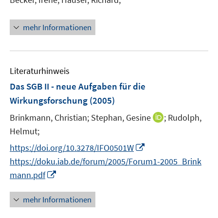
ö
ö
r
n
f
f
ö
e
mehr Informationen
f
f
f
n
n
n
f
e
e
n
n
n
e
Literaturhinweis
n
Das SGB II - neue Aufgaben für die
Wirkungsforschung
(2005)
I
Brinkmann, Christian;
Stephan, Gesine
;
Rudolph,
n
Helmut;
n
I
https://doi.org/10.3278/IFO0501W
e
n
https://doku.iab.de/forum/2005/Forum1-2005_Brink
u
n
I
mann.pdf
e
e
n
m
u
n
F
mehr Informationen
e
e
e
m