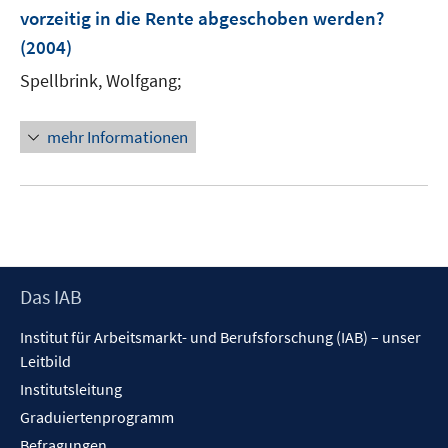
e
vorzeitig in die Rente abgeschoben werden?
n
(2004)
s
t
Spellbrink, Wolfgang;
e
r
mehr Informationen
ö
f
f
n
e
n
Footer
Das IAB
Inhalt
Institut für Arbeitsmarkt- und Berufsforschung (IAB) – unser
Leitbild
Institutsleitung
Graduiertenprogramm
Befragungen