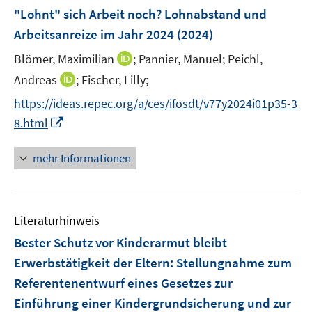
e
F
t
t
"Lohnt" sich Arbeit noch? Lohnabstand und
s
s
n
e
e
e
t
t
Arbeitsanreize im Jahr 2024
(2024)
s
n
r
r
e
e
t
I
Blömer, Maximilian
;
Pannier, Manuel;
Peichl,
s
ö
ö
r
r
e
n
t
I
f
f
Andreas
;
Fischer, Lilly;
ö
ö
r
n
e
n
f
f
f
f
https://ideas.repec.org/a/ces/ifosdt/v77y2024i01p35-3
ö
e
r
n
n
n
f
f
I
f
8.html
u
ö
e
e
e
n
n
n
f
e
f
u
n
n
e
e
n
n
mehr Informationen
m
f
e
n
n
e
e
F
n
m
u
n
e
e
F
e
n
n
e
Literaturhinweis
m
s
n
F
Bester Schutz vor Kinderarmut bleibt
t
s
e
e
Erwerbstätigkeit der Eltern
:
Stellungnahme zum
t
n
r
e
Referentenentwurf eines Gesetzes zur
s
ö
r
Einführung einer Kindergrundsicherung und zur
t
f