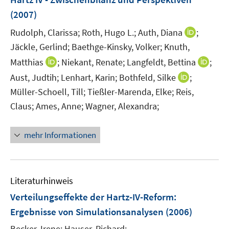
t
e
r
e
(2007)
n
ö
r
I
Rudolph, Clarissa;
Roth, Hugo L.;
Auth, Diana
;
s
f
ö
n
t
f
Jäckle, Gerlind;
Baethge-Kinsky, Volker;
Knuth,
f
n
e
n
I
f
I
Matthias
;
Niekant, Renate;
Langfeldt, Bettina
;
e
r
e
n
n
n
I
Aust, Judtih;
Lenhart, Karin;
Bothfeld, Silke
;
u
ö
n
n
e
n
n
Müller-Schoell, Till;
Tießler-Marenda, Elke;
Reis,
e
f
e
n
e
n
m
Claus;
Ames, Anne;
Wagner, Alexandra;
f
u
u
e
F
n
e
e
u
e
e
mehr Informationen
m
m
e
n
n
F
F
m
s
e
e
F
t
n
n
e
e
Literaturhinweis
s
s
n
r
Verteilungseffekte der Hartz-IV-Reform
t
:
t
s
ö
e
e
Ergebnisse von Simulationsanalysen
(2006)
t
f
r
r
e
f
Becker, Irene;
Hauser, Richard;