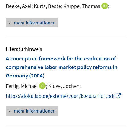
r
I
Deeke, Axel;
Kurtz, Beate;
Kruppe, Thomas
;
ö
n
f
n
mehr Informationen
f
e
n
u
e
e
n
m
Literaturhinweis
F
A conceptual framework for the evaluation of
e
comprehensive labor market policy reforms in
n
Germany
(2004)
s
t
I
Fertig, Michael
;
Kluve, Jochen;
e
n
I
https://doku.iab.de/externe/2004/k040331f01.pdf
r
n
n
ö
e
n
mehr Informationen
f
u
e
f
e
u
n
m
e