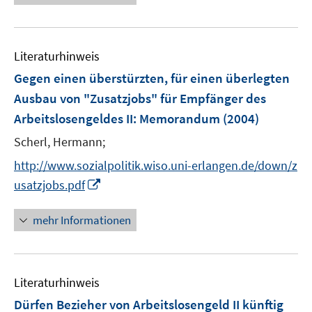
e
n
m
u
e
F
e
n
e
Literaturhinweis
m
n
F
Gegen einen überstürzten, für einen überlegten
s
e
Ausbau von "Zusatzjobs" für Empfänger des
t
n
e
Arbeitslosengeldes II
:
Memorandum
(2004)
s
r
t
Scherl, Hermann;
ö
e
http://www.sozialpolitik.wiso.uni-erlangen.de/down/z
f
r
f
I
usatzjobs.pdf
ö
n
n
f
e
n
mehr Informationen
f
n
e
n
u
e
e
n
Literaturhinweis
m
F
Dürfen Bezieher von Arbeitslosengeld II künftig