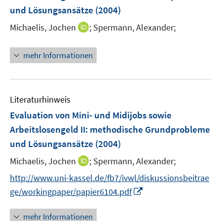
e
und Lösungsansätze
(2004)
s
s
n
t
t
I
Michaelis, Jochen
;
Spermann, Alexander;
e
e
n
r
r
n
mehr Informationen
ö
ö
e
f
f
u
f
f
e
n
n
m
Literaturhinweis
e
e
F
Evaluation von Mini- und Midijobs sowie
n
n
e
Arbeitslosengeld II
:
methodische Grundprobleme
n
und Lösungsansätze
(2004)
s
t
I
Michaelis, Jochen
;
Spermann, Alexander;
e
n
http://www.uni-kassel.de/fb7/ivwl/diskussionsbeitrae
r
n
I
ge/workingpaper/papier6104.pdf
ö
e
n
f
u
n
f
mehr Informationen
e