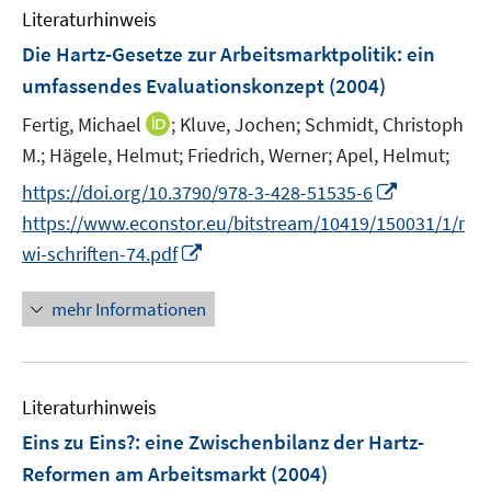
e
F
Literaturhinweis
m
n
e
F
Die Hartz-Gesetze zur Arbeitsmarktpolitik
:
ein
n
e
umfassendes Evaluationskonzept
(2004)
s
n
t
I
Fertig, Michael
;
Kluve, Jochen;
Schmidt, Christoph
s
e
n
t
M.;
Hägele, Helmut;
Friedrich, Werner;
Apel, Helmut;
r
n
e
I
https://doi.org/10.3790/978-3-428-51535-6
ö
e
r
n
f
https://www.econstor.eu/bitstream/10419/150031/1/r
u
ö
n
f
I
wi-schriften-74.pdf
e
f
e
n
n
m
f
u
e
n
F
mehr Informationen
n
e
n
e
e
e
m
u
n
n
F
e
s
e
Literaturhinweis
m
t
n
F
e
Eins zu Eins?
:
eine Zwischenbilanz der Hartz-
s
e
r
Reformen am Arbeitsmarkt
(2004)
t
n