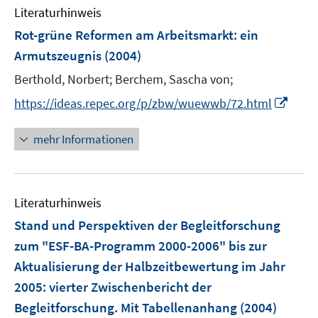
n
n
e
e
Literaturhinweis
t
m
t
s
s
n
r
e
F
e
Rot-grüne Reformen am Arbeitsmarkt
t
:
ein
t
s
ö
r
e
r
e
e
Armutszeugnis
(2004)
t
f
ö
n
ö
r
r
e
f
Berthold, Norbert;
Berchem, Sascha von;
f
s
f
ö
ö
r
n
f
t
f
I
f
f
https://ideas.repec.org/p/zbw/wuewwb/72.html
ö
e
n
e
n
n
f
f
f
n
e
r
e
n
n
n
mehr Informationen
f
n
ö
n
e
e
e
n
f
u
n
n
e
f
e
n
n
Literaturhinweis
m
e
F
Stand und Perspektiven der Begleitforschung
n
e
zum "ESF-BA-Programm 2000-2006" bis zur
n
Aktualisierung der Halbzeitbewertung im Jahr
s
2005
:
vierter Zwischenbericht der
t
e
Begleitforschung. Mit Tabellenanhang
(2004)