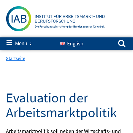
Springe
zum
Inhalt
Suchen nach:
≡
English
Menü
✘
Startseite
Evaluation der
Arbeitsmarktpolitik
Arbeitsmarktpolitik soll neben der Wirtschafts- und