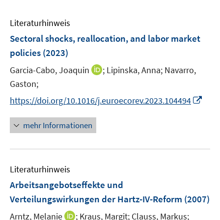
Literaturhinweis
Sectoral shocks, reallocation, and labor market
policies
(2023)
I
Garcia-Cabo, Joaquin
;
Lipinska, Anna;
Navarro,
n
Gaston;
n
I
https://doi.org/10.1016/j.euroecorev.2023.104494
e
n
u
n
mehr Informationen
e
e
m
u
F
e
e
Literaturhinweis
m
n
F
Arbeitsangebotseffekte und
s
e
Verteilungswirkungen der Hartz-IV-Reform
(2007)
t
n
e
I
Arntz, Melanie
;
Kraus, Margit;
Clauss, Markus;
s