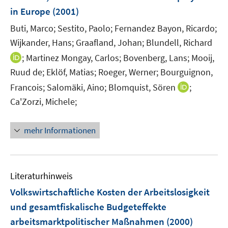
e
in Europe
(2001)
n
Buti, Marco;
Sestito, Paolo;
Fernandez Bayon, Ricardo;
s
t
Wijkander, Hans;
Graafland, Johan;
Blundell, Richard
e
I
;
Martinez Mongay, Carlos;
Bovenberg, Lans;
Mooij,
r
n
Ruud de;
Eklöf, Matias;
Roeger, Werner;
Bourguignon,
ö
n
I
Francois;
Salomäki, Aino;
Blomquist, Sören
;
f
e
n
Ca'Zorzi, Michele;
f
u
n
n
e
e
e
m
mehr Informationen
u
n
F
e
e
m
n
F
Literaturhinweis
s
e
Volkswirtschaftliche Kosten der Arbeitslosigkeit
t
n
e
und gesamtfiskalische Budgeteffekte
s
r
arbeitsmarktpolitischer Maßnahmen
(2000)
t