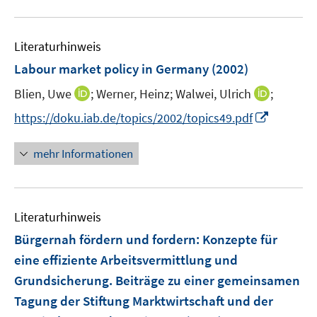
u
e
Literaturhinweis
m
F
Labour market policy in Germany
(2002)
e
I
I
Blien, Uwe
;
Werner, Heinz;
Walwei, Ulrich
;
n
n
n
s
I
https://doku.iab.de/topics/2002/topics49.pdf
n
n
t
n
e
e
e
n
mehr Informationen
u
u
r
e
e
e
ö
u
m
m
f
e
F
F
Literaturhinweis
f
m
e
e
n
F
Bürgernah fördern und fordern
:
Konzepte für
n
n
e
e
eine effiziente Arbeitsvermittlung und
s
s
n
n
Grundsicherung. Beiträge zu einer gemeinsamen
t
t
s
e
e
Tagung der Stiftung Marktwirtschaft und der
t
r
r