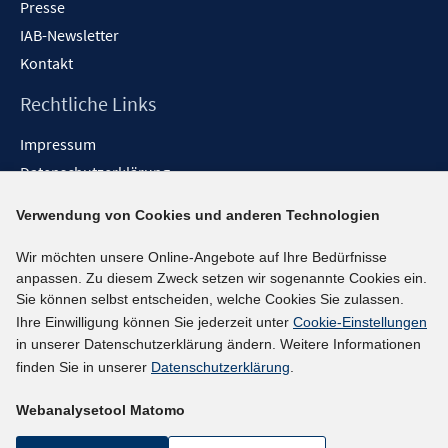
Presse
IAB-Newsletter
Kontakt
Rechtliche Links
Impressum
Datenschutzerklärung
Erklärung zur Barrierefreiheit
Verwendung von Cookies und anderen Technologien
Barrieren melden
Wir möchten unsere Online-Angebote auf Ihre Bedürfnisse
Social-Media-Kanäle
anpassen. Zu diesem Zweck setzen wir sogenannte Cookies ein.
Sie können selbst entscheiden, welche Cookies Sie zulassen.
BlueSky
Ihre Einwilligung können Sie jederzeit unter
Cookie-Einstellungen
YouTube
in unserer Datenschutzerklärung ändern. Weitere Informationen
LinkedIn
finden Sie in unserer
Datenschutzerklärung
.
XING
Webanalysetool Matomo
kununu