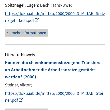
ö
e
Spitznagel, Eugen;
Bach, Hans-Uwe;
f
r
f
https://doku.iab.de/mittab/2000/2000_3_MittAB_Spitz
ö
n
I
nagel_Bach.pdf
f
e
n
f
n
n
n
mehr Informationen
e
e
u
n
e
Literaturhinweis
m
F
Können durch einkommensbezogene Transfers
e
an Arbeitnehmer die Arbeitsanreize gestärkt
n
werden?
(2000)
s
t
Steiner, Viktor;
e
https://doku.iab.de/mittab/2000/2000_3_MittAB_Stei
r
I
ner.pdf
ö
n
f