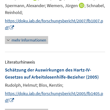
r
n
t
I
Spermann, Alexander;
Wiemers, Jürgen
;
Schnabel,
ö
n
e
n
Reinhold;
f
e
r
n
f
https://doku.iab.de/forschungsbericht/2007/fb1007.p
u
ö
e
n
I
e
df
f
u
e
n
m
f
e
n
n
F
n
mehr Informationen
m
e
e
e
F
u
n
n
e
e
s
n
Literaturhinweis
m
t
s
F
e
Schätzung der Auswirkungen des Hartz-IV-
t
e
r
e
Gesetzes auf Arbeitslosenhilfe-Bezieher
(2005)
n
ö
r
Rudolph, Helmut;
Blos, Kerstin;
s
f
ö
t
f
https://doku.iab.de/forschungsbericht/2005/fb1405.p
f
e
n
I
f
df
r
e
n
n
ö
n