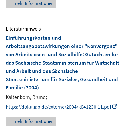
n
e
mehr Informationen
f
e
n
f
u
n
e
e
Literaturhinweis
m
n
F
Einführungskosten und
e
Arbeitsangebotswirkungen einer "Konvergenz"
n
von Arbeitslosen- und Sozialhilfe
:
Gutachten für
s
das Sächsische Staatsministerium für Wirtschaft
t
e
und Arbeit und das Sächsische
r
Staatsministerium für Soziales, Gesundheit und
ö
Familie
(2004)
f
Kaltenborn, Bruno;
f
n
I
https://doku.iab.de/externe/2004/k041230f11.pdf
e
n
n
n
mehr Informationen
e