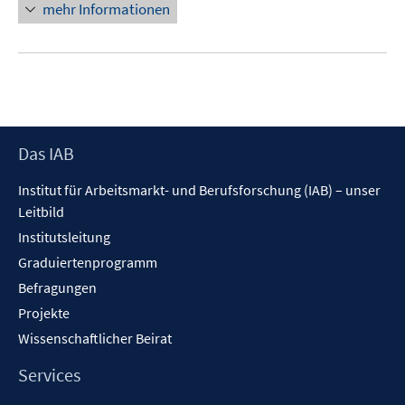
n
mehr Informationen
f
e
n
u
e
e
n
m
F
e
Footer
Das IAB
n
Inhalt
s
Institut für Arbeitsmarkt- und Berufsforschung (IAB) – unser
t
Leitbild
e
Institutsleitung
r
Graduiertenprogramm
ö
f
Befragungen
f
Projekte
n
Wissenschaftlicher Beirat
e
n
Services