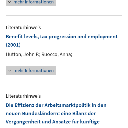
e
m
mehr Informationen
u
n
F
e
e
m
n
F
Literaturhinweis
s
e
Benefit levels, tax progression and employment
t
n
e
(2001)
s
r
t
Hutton, John P.;
Ruocco, Anna;
ö
e
f
r
f
mehr Informationen
ö
n
f
e
f
n
n
Literaturhinweis
e
Die Effizienz der Arbeitsmarktpolitik in den
n
neuen Bundesländern
:
eine Bilanz der
Vergangenheit und Ansätze für künftige