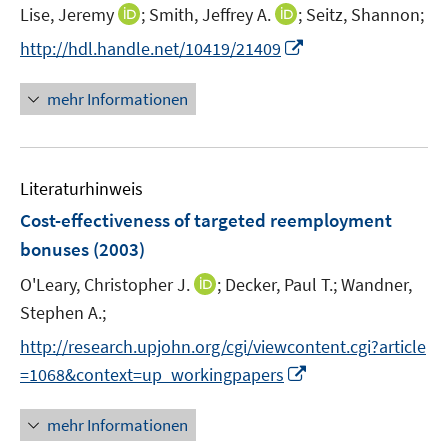
n
I
I
Lise, Jeremy
;
Smith, Jeffrey A.
;
Seitz, Shannon;
e
n
n
I
http://hdl.handle.net/10419/21409
n
n
n
n
e
e
n
mehr Informationen
u
u
e
e
e
u
m
m
e
F
F
Literaturhinweis
m
e
e
F
Cost-effectiveness of targeted reemployment
n
n
e
bonuses
(2003)
s
s
n
t
t
I
O'Leary, Christopher J.
;
Decker, Paul T.;
Wandner,
s
e
e
n
t
Stephen A.;
r
r
n
e
http://research.upjohn.org/cgi/viewcontent.cgi?article
ö
ö
e
r
I
f
f
=1068&context=up_workingpapers
u
ö
n
f
f
e
f
n
n
n
mehr Informationen
m
f
e
e
e