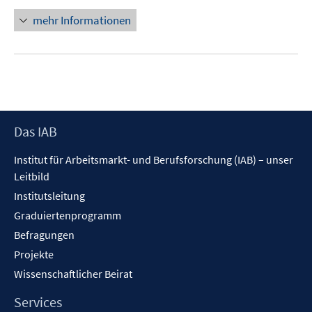
n
mehr Informationen
e
u
e
m
F
e
Footer
Das IAB
n
Inhalt
s
Institut für Arbeitsmarkt- und Berufsforschung (IAB) – unser
t
Leitbild
e
Institutsleitung
r
Graduiertenprogramm
ö
f
Befragungen
f
Projekte
n
Wissenschaftlicher Beirat
e
n
Services