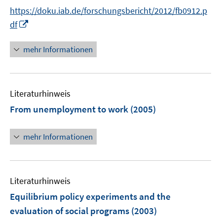
n
n
f
https://doku.iab.de/forschungsbericht/2012/fb0912.p
e
e
n
I
df
u
n
e
n
e
n
n
mehr Informationen
m
e
F
u
e
e
n
Literaturhinweis
m
s
F
From unemployment to work
(2005)
t
e
e
n
r
mehr Informationen
s
ö
t
f
e
f
r
Literaturhinweis
n
ö
e
Equilibrium policy experiments and the
f
n
evaluation of social programs
(2003)
f