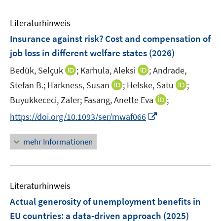
Literaturhinweis
Insurance against risk? Cost and compensation of
job loss in different welfare states
(2026)
I
I
Bedük, Selçuk
;
Karhula, Aleksi
;
Andrade,
n
n
I
I
Stefan B.;
Harkness, Susan
;
Helske, Satu
;
n
n
n
n
I
Buyukkececi, Zafer;
Fasang, Anette Eva
;
e
e
n
n
n
I
https://doi.org/10.1093/ser/mwaf066
u
u
e
e
n
n
e
e
u
u
e
n
m
m
mehr Informationen
e
e
u
e
F
F
m
m
e
u
e
e
F
F
m
e
n
n
e
e
F
Literaturhinweis
m
s
s
n
n
e
F
t
t
Actual generosity of unemployment benefits in
s
s
n
e
e
e
t
t
EU countries
:
a data-driven approach
(2025)
s