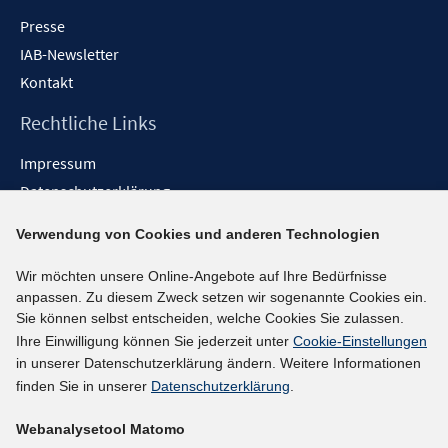
Presse
IAB-Newsletter
Kontakt
Rechtliche Links
Impressum
Datenschutzerklärung
Erklärung zur Barrierefreiheit
Verwendung von Cookies und anderen Technologien
Barrieren melden
Wir möchten unsere Online-Angebote auf Ihre Bedürfnisse
Social-Media-Kanäle
anpassen. Zu diesem Zweck setzen wir sogenannte Cookies ein.
Sie können selbst entscheiden, welche Cookies Sie zulassen.
BlueSky
Ihre Einwilligung können Sie jederzeit unter
Cookie-Einstellungen
YouTube
in unserer Datenschutzerklärung ändern. Weitere Informationen
LinkedIn
finden Sie in unserer
Datenschutzerklärung
.
XING
Webanalysetool Matomo
kununu