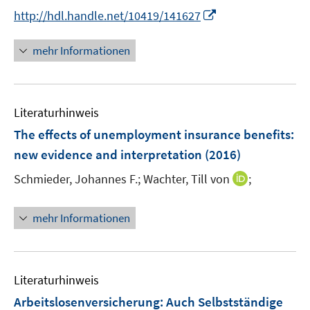
r
n
t
I
http://hdl.handle.net/10419/141627
ö
n
e
n
f
e
r
n
mehr Informationen
f
u
ö
e
n
e
f
u
e
m
f
e
n
F
n
Literaturhinweis
m
e
e
F
The effects of unemployment insurance benefits
:
n
n
e
new evidence and interpretation
(2016)
s
n
t
I
Schmieder, Johannes F.;
Wachter, Till von
;
s
e
n
t
r
n
e
mehr Informationen
ö
e
r
f
u
ö
f
e
f
n
m
f
Literaturhinweis
e
F
n
Arbeitslosenversicherung: Auch Selbstständige
n