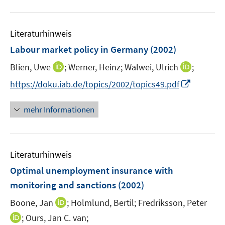
F
n
u
n
n
e
e
e
n
n
Literaturhinweis
m
s
F
Labour market policy in Germany
(2002)
t
e
e
I
I
Blien, Uwe
;
Werner, Heinz;
Walwei, Ulrich
;
n
r
n
n
s
I
https://doku.iab.de/topics/2002/topics49.pdf
ö
n
n
t
n
f
e
e
e
n
mehr Informationen
f
u
u
r
e
n
e
e
ö
u
e
m
m
f
e
n
F
F
Literaturhinweis
f
m
e
e
n
F
Optimal unemployment insurance with
n
n
e
e
monitoring and sanctions
(2002)
s
s
n
n
t
t
I
Boone, Jan
;
Holmlund, Bertil;
Fredriksson, Peter
s
e
e
n
t
I
;
Ours, Jan C. van;
r
r