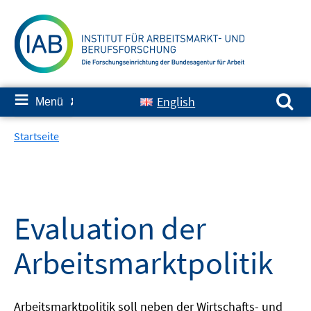
Springe
zum
Inhalt
Suchen nach:
≡
English
Menü
✘
Startseite
Evaluation der
Arbeitsmarktpolitik
Arbeitsmarktpolitik soll neben der Wirtschafts- und