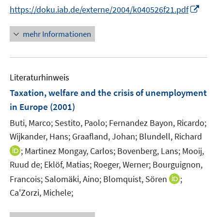
n
e
n
I
https://doku.iab.de/externe/2004/k040526f21.pdf
ö
ö
e
r
n
n
f
f
u
ö
e
n
f
f
mehr Informationen
e
f
u
e
n
n
m
f
e
u
e
e
F
n
m
e
n
n
e
e
F
Literaturhinweis
m
n
n
e
F
Taxation, welfare and the crisis of unemployment
s
n
e
t
in Europe
(2001)
s
n
e
t
Buti, Marco;
Sestito, Paolo;
Fernandez Bayon, Ricardo;
s
r
e
t
Wijkander, Hans;
Graafland, Johan;
Blundell, Richard
ö
r
e
I
;
Martinez Mongay, Carlos;
Bovenberg, Lans;
Mooij,
f
ö
r
n
f
Ruud de;
Eklöf, Matias;
Roeger, Werner;
Bourguignon,
f
ö
n
n
f
I
Francois;
Salomäki, Aino;
Blomquist, Sören
;
f
e
e
n
n
Ca'Zorzi, Michele;
f
u
n
e
n
n
e
n
e