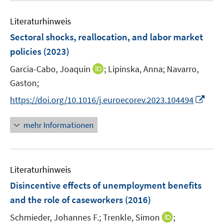
e
n
e
f
n
e
Literaturhinweis
m
n
n
F
e
Sectoral shocks, reallocation, and labor market
e
n
policies
(2023)
n
I
Garcia-Cabo, Joaquin
;
Lipinska, Anna;
Navarro,
s
n
t
Gaston;
n
e
I
https://doi.org/10.1016/j.euroecorev.2023.104494
e
r
n
u
ö
n
mehr Informationen
e
f
e
m
f
u
F
n
e
e
e
Literaturhinweis
m
n
n
F
Disincentive effects of unemployment benefits
s
e
and the role of caseworkers
(2016)
t
n
e
I
Schmieder, Johannes F.;
Trenkle, Simon
;
s