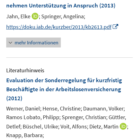
e
e
nehmen Unterstützung in Anspruch
(2013)
n
n
s
I
Jahn, Elke
;
Springer, Angelina;
t
n
I
https://doku.iab.de/kurzber/2013/kb2613.pdf
e
n
n
r
e
n
mehr Informationen
ö
u
e
f
e
u
f
m
e
n
F
Literaturhinweis
m
e
e
F
Evaluation der Sonderregelung für kurzfristig
n
n
e
Beschäftigte in der Arbeitslosenversicherung
s
n
(2012)
t
s
e
t
Werner, Daniel;
Hense, Christine;
Daumann, Volker;
r
e
Ramos Lobato, Philipp;
Sprenger, Christian;
Güttler,
ö
r
I
Detlef;
Büschel, Ulrike;
Voit, Alfons;
Dietz, Martin
;
f
ö
n
Knapp, Barbara;
f
f