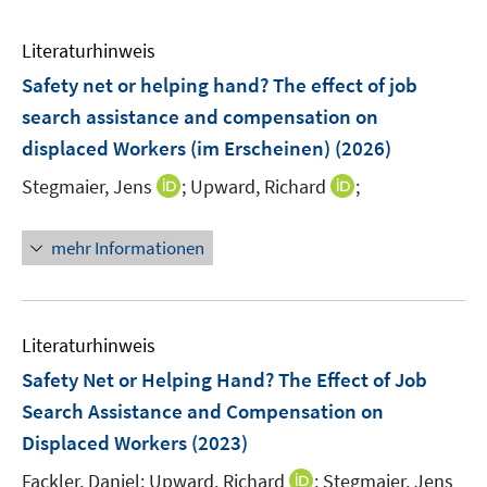
Literaturhinweis
Safety net or helping hand? The effect of job
search assistance and compensation on
displaced Workers (im Erscheinen)
(2026)
I
I
Stegmaier, Jens
;
Upward, Richard
;
n
n
n
n
mehr Informationen
e
e
u
u
e
e
m
m
Literaturhinweis
F
F
Safety Net or Helping Hand? The Effect of Job
e
e
Search Assistance and Compensation on
n
n
Displaced Workers
(2023)
s
s
t
t
I
Fackler, Daniel;
Upward, Richard
;
Stegmaier, Jens