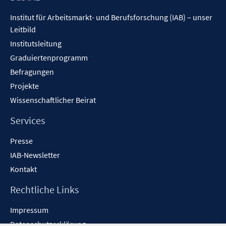
e
Inhalt
s
r
Institut für Arbeitsmarkt- und Berufsforschung (IAB) – unser
t
ö
Leitbild
e
f
Institutsleitung
r
f
Graduiertenprogramm
ö
n
f
Befragungen
e
f
Projekte
n
n
Wissenschaftlicher Beirat
e
n
Services
Presse
IAB-Newsletter
Kontakt
Rechtliche Links
Impressum
Datenschutzerklärung