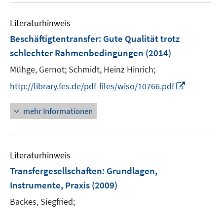
n
e
f
e
n
n
Literaturhinweis
m
e
F
Beschäftigtentransfer: Gute Qualität trotz
n
e
schlechter Rahmenbedingungen
(2014)
n
Mühge, Gernot;
Schmidt, Heinz Hinrich;
s
t
I
http://library.fes.de/pdf-files/wiso/10766.pdf
e
n
r
n
mehr Informationen
ö
e
f
u
f
e
n
Literaturhinweis
m
e
F
Transfergesellschaften
:
Grundlagen,
n
e
Instrumente, Praxis
(2009)
n
Backes, Siegfried;
s
t