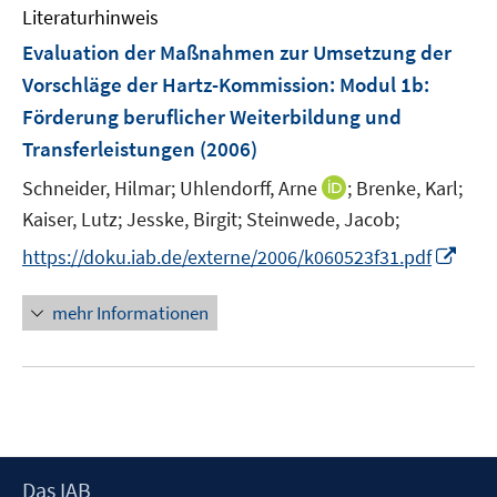
F
Literaturhinweis
m
e
F
Evaluation der Maßnahmen zur Umsetzung der
n
e
Vorschläge der Hartz-Kommission
:
Modul 1b:
s
n
Förderung beruflicher Weiterbildung und
t
s
e
Transferleistungen
(2006)
t
r
e
I
Schneider, Hilmar;
Uhlendorff, Arne
;
Brenke, Karl;
ö
r
n
Kaiser, Lutz;
Jesske, Birgit;
Steinwede, Jacob;
f
ö
n
f
I
https://doku.iab.de/externe/2006/k060523f31.pdf
f
e
n
n
f
u
e
n
n
mehr Informationen
e
n
e
e
m
u
n
F
e
e
m
n
F
s
e
t
Footer
Das IAB
n