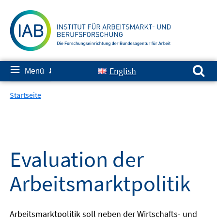
Springe
zum
Inhalt
Suchen nach:
≡
English
Menü
✘
Startseite
Evaluation der
Arbeitsmarktpolitik
Arbeitsmarktpolitik soll neben der Wirtschafts- und