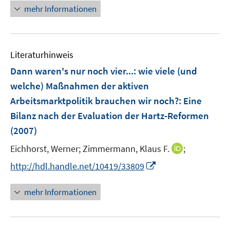
e
mehr Informationen
r
ö
f
Literaturhinweis
f
n
Dann waren's nur noch vier...: wie viele (und
e
welche) Maßnahmen der aktiven
n
Arbeitsmarktpolitik brauchen wir noch?
:
Eine
Bilanz nach der Evaluation der Hartz-Reformen
(2007)
I
Eichhorst, Werner;
Zimmermann, Klaus F.
;
n
I
http://hdl.handle.net/10419/33809
n
n
e
n
mehr Informationen
u
e
e
u
m
e