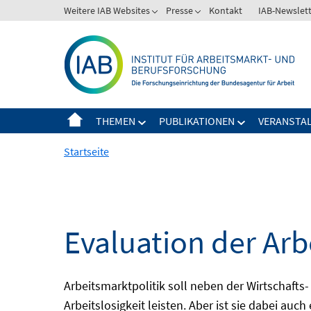
Springe
Weitere IAB Websites
Presse
Kontakt
IAB-Newslet
zum
Inhalt
THEMEN
PUBLIKATIONEN
VERANSTA
Startseite
Evaluation der Arb
Arbeitsmarktpolitik soll neben der Wirtschafts-
Arbeitslosigkeit leisten. Aber ist sie dabei au