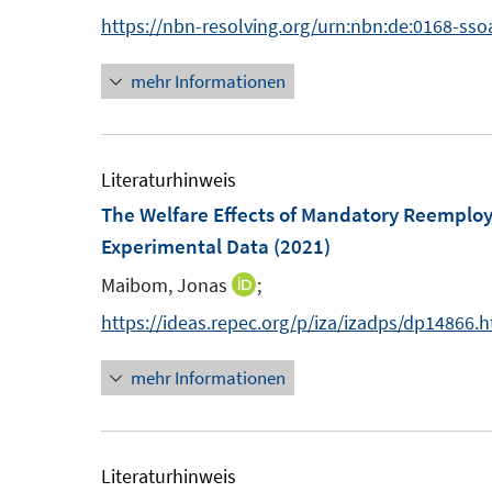
n
n
https://nbn-resolving.org/urn:nbn:de:0168-sso
e
e
n
r
u
mehr Informationen
e
ö
e
u
f
m
e
f
F
m
Literaturhinweis
n
e
F
The Welfare Effects of Mandatory Reemplo
e
n
e
n
Experimental Data
(2021)
s
n
Maibom, Jonas
;
I
t
s
n
https://ideas.repec.org/p/iza/izadps/dp14866.
e
t
n
r
e
mehr Informationen
e
ö
r
u
f
ö
e
f
f
m
Literaturhinweis
n
f