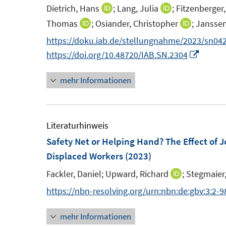
t
Dietrich, Hans
;
Lang, Julia
;
Fitzenberger
I
I
r
r
e
n
n
Thomas
;
Osiander, Christopher
;
Janssen
I
I
ö
ö
r
n
n
n
n
https://doku.iab.de/stellungnahme/2023/sn042
f
f
ö
e
e
n
n
I
https://doi.org/10.48720/IAB.SN.2304
f
f
f
u
u
e
e
n
n
n
f
e
e
mehr Informationen
u
u
n
e
e
n
m
m
e
e
e
n
n
e
F
F
m
m
u
n
e
e
F
F
e
Literaturhinweis
n
n
e
e
m
Safety Net or Helping Hand? The Effect of
s
s
n
n
F
Displaced Workers
(2023)
t
t
s
s
e
Fackler, Daniel;
Upward, Richard
;
Stegmaier
I
e
e
t
t
n
n
https://nbn-resolving.org/urn:nbn:de:gbv:3:2-
r
r
e
e
s
n
ö
ö
r
r
t
mehr Informationen
e
f
f
ö
ö
e