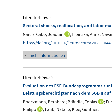
u
f
f
f
f
r
e
n
n
f
f
ö
m
Literaturhinweis
e
e
n
n
f
F
Sectoral shocks, reallocation, and labor ma
n
n
e
e
f
e
n
n
n
Garcia-Cabo, Joaquin
;
Lipinska, Anna;
Navar
I
n
e
n
https://doi.org/10.1016/j.euroecorev.2023.1044
s
n
n
t
mehr Informationen
e
e
u
r
e
ö
m
Literaturhinweis
f
F
Evaluation des ESF-Bundesprogramms zur E
f
e
Leistungsberechtigter nach dem SGB II au
n
n
e
Boockmann, Bernhard;
Brändle, Tobias
;
Fuc
I
s
n
n
Philipp
;
Laub, Natalie;
Klee, Günther;
I
t