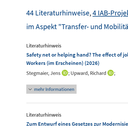
44 Literaturhinweise
,
4 IAB-Proje
im Aspekt "Transfer- und Mobil
Literaturhinweis
Safety net or helping hand? The effect of 
Workers (im Erscheinen)
(2026)
Stegmaier, Jens
;
Upward, Richard
;
I
I
n
n
mehr Informationen
n
n
e
e
u
u
e
e
Literaturhinweis
m
m
Zum Entwurf eines Gesetzes zur Modernisi