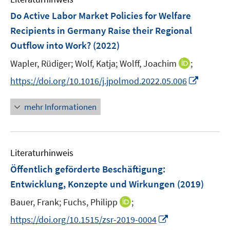
e
r
F
Do Active Labor Market Policies for Welfare
n
ö
e
Recipients in Germany Raise their Regional
s
f
n
Outflow into Work?
(2022)
t
f
s
e
n
t
I
Wapler, Rüdiger;
Wolf, Katja;
Wolff, Joachim
;
r
e
e
n
I
https://doi.org/10.1016/j.jpolmod.2022.05.006
ö
n
r
n
n
f
ö
e
n
mehr Informationen
f
f
u
e
n
f
e
u
e
n
m
e
n
e
F
Literaturhinweis
m
n
e
F
Öffentlich geförderte Beschäftigung:
n
e
Entwicklung, Konzepte und Wirkungen
(2019)
s
n
t
I
Bauer, Frank;
Fuchs, Philipp
;
s
e
n
t
I
https://doi.org/10.1515/zsr-2019-0004
r
n
e