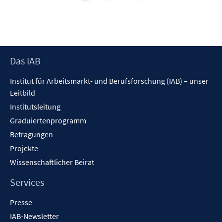
n
n
s
t
e
r
Footer
Das IAB
ö
Inhalt
f
Institut für Arbeitsmarkt- und Berufsforschung (IAB) – unser
f
Leitbild
n
Institutsleitung
e
n
Graduiertenprogramm
Befragungen
Projekte
Wissenschaftlicher Beirat
Services
Presse
IAB-Newsletter