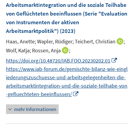
Arbeitsmarktintegration und die soziale Teilhabe
t
t
s
e
e
von Geflüchteten beeinflussen (Serie "Evaluation
t
r
r
e
von Instrumenten der aktiven
ö
ö
r
Arbeitsmarktpolitik")
(2023)
f
f
ö
f
f
I
Haas, Anette;
Wapler, Rüdiger;
Teichert, Christian
;
f
n
n
n
I
f
Wolf, Katja;
Rossen, Anja
;
e
e
n
n
n
I
https://doi.org/10.48720/IAB.FOO.20230202.01
n
n
e
n
e
n
https://www.iab-forum.de/gemischte-bilanz-wie-eingl
u
e
n
n
e
iederungszuschuesse-und-arbeitsgelegenheiten-die-
u
e
m
arbeitsmarktintegration-und-die-soziale-teilhabe-von
e
u
F
m
I
-gefluechteten-beeinflussen/
e
e
F
n
m
n
e
n
mehr Informationen
F
s
n
e
e
t
s
u
n
e
t
e
s