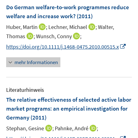
n
F
Do German welfare-to-work programmes reduce
t
t
s
e
e
e
welfare and increase work?
(2011)
t
n
r
r
e
I
I
Huber, Martin
;
Lechner, Michael
;
Walter,
s
ö
ö
r
n
n
t
I
I
Thomas
;
Wunsch, Conny
;
f
f
ö
n
n
e
n
n
f
f
f
I
https://doi.org/10.1111/j.1468-0475.2010.00515.x
e
e
r
n
n
n
n
f
n
u
u
ö
e
e
e
e
n
n
mehr Informationen
e
e
f
u
u
n
n
e
e
m
m
f
e
e
n
u
F
F
n
m
m
e
e
e
e
F
F
Literaturhinweis
m
n
n
n
e
e
F
The relative effectiveness of selected active labor
s
s
n
n
e
t
t
market programs
:
an empirical investigation for
s
s
n
e
e
Germany
(2011)
t
t
s
r
r
e
e
t
I
I
Stephan, Gesine
;
Pahnke, André
;
ö
ö
r
r
e
n
n
f
f
I