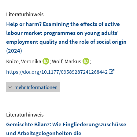
Literaturhinweis
Help or harm? Examining the effects of active
labour market programmes on young adults'
employment quality and the role of social origin
(2024)
I
I
Knize, Veronika
;
Wolf, Markus
;
n
n
I
https://doi.org/10.1177/09589287241268442
n
n
n
e
e
n
mehr Informationen
u
u
e
e
e
u
m
m
e
F
F
Literaturhinweis
m
e
e
F
Gemischte Bilanz: Wie Eingliederungszuschüsse
n
n
e
und Arbeitsgelegenheiten die
s
s
n