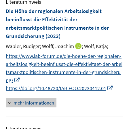
r
Literaturhinweis
e
m
t
ö
r
F
Die Höhe der regionalen Arbeitslosigkeit
e
f
ö
e
r
beeinflusst die Effektivität der
f
f
n
ö
arbeitsmarktpolitischen Instrumente in der
n
f
s
f
e
Grundsicherung
(2023)
n
t
f
n
e
e
I
n
Wapler, Rüdiger;
Wolff, Joachim
;
Wolf, Katja;
n
r
n
e
https://www.iab-forum.de/die-hoehe-der-regionalen-
ö
n
n
arbeitslosigkeit-beeinflusst-die-effektivitaet-der-arbei
f
e
f
tsmarktpolitischen-instrumente-in-der-grundsicheru
u
n
I
ng/
e
e
n
m
I
https://doi.org/10.48720/IAB.FOO.20230412.01
n
n
F
n
e
e
n
mehr Informationen
u
n
e
e
s
u
m
t
e
F
Literaturhinweis
e
m