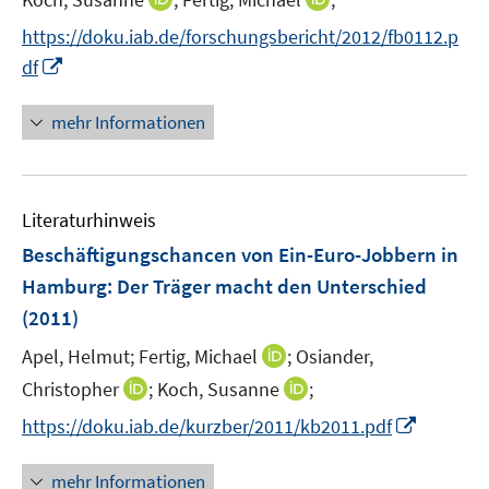
r
e
n
n
https://doku.iab.de/forschungsbericht/2012/fb0112.p
ö
r
n
n
I
f
df
ö
e
e
n
f
f
u
u
n
n
mehr Informationen
f
e
e
e
e
n
m
m
u
n
e
F
F
e
n
e
e
Literaturhinweis
m
n
n
F
Beschäftigungschancen von Ein-Euro-Jobbern in
s
s
e
Hamburg: Der Träger macht den Unterschied
t
t
n
e
e
(2011)
s
r
r
t
I
Apel, Helmut;
Fertig, Michael
;
Osiander,
ö
ö
e
n
I
I
Christopher
;
Koch, Susanne
;
f
f
r
n
n
n
f
f
I
https://doku.iab.de/kurzber/2011/kb2011.pdf
ö
e
n
n
n
n
n
f
u
e
e
e
e
n
mehr Informationen
f
e