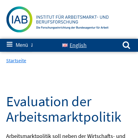
Springe
zum
Inhalt
Suchen nach:
≡
English
Menü
✘
Startseite
Evaluation der
Arbeitsmarktpolitik
Arbeitsmarktpolitik soll neben der Wirtschafts- und