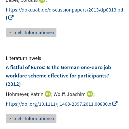
f
r
n
f
https://doku.iab.de/discussionpapers/2013/dp0313.pd
ö
n
n
I
f
f
e
e
n
f
u
n
n
n
mehr Informationen
e
e
e
m
u
n
F
e
e
Literaturhinweis
m
n
F
A fistful of Euros: Is the German one-euro job
s
e
workfare scheme effective for participants?
t
n
e
(2012)
s
r
t
I
I
Hohmeyer, Katrin
;
Wolff, Joachim
;
ö
e
n
n
I
f
https://doi.org/10.1111/j.1468-2397.2011.00830.x
r
n
n
n
f
ö
e
e
n
n
mehr Informationen
f
u
u
e
e
f
e
e