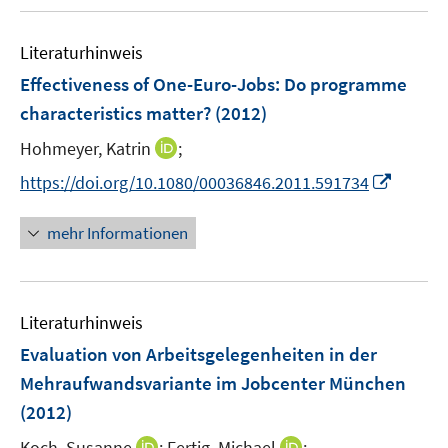
u
n
n
m
m
e
e
F
F
Literaturhinweis
m
n
e
e
F
Effectiveness of One-Euro-Jobs: Do programme
n
n
e
characteristics matter?
(2012)
s
s
n
t
t
I
Hohmeyer, Katrin
;
s
e
e
n
t
I
https://doi.org/10.1080/00036846.2011.591734
r
r
n
e
n
ö
ö
e
r
n
mehr Informationen
f
f
u
ö
e
f
f
e
f
u
n
n
m
f
e
e
e
F
n
Literaturhinweis
m
n
n
e
e
F
Evaluation von Arbeitsgelegenheiten in der
n
n
e
Mehraufwandsvariante im Jobcenter München
s
n
(2012)
t
s
e
t
I
I
Koch, Susanne
;
Fertig, Michael
;