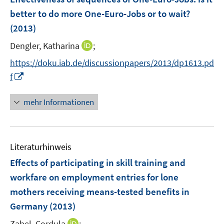
s
e
e
better to do more One-Euro-Jobs or to wait?
t
n
r
(2013)
e
s
ö
r
t
I
Dengler, Katharina
;
f
ö
e
n
f
https://doku.iab.de/discussionpapers/2013/dp1613.pd
f
r
n
n
I
f
f
ö
e
e
n
n
f
u
n
n
e
mehr Informationen
f
e
e
n
n
m
u
e
F
e
n
e
Literaturhinweis
m
n
F
Effects of participating in skill training and
s
e
workfare on employment entries for lone
t
n
e
mothers receiving means-tested benefits in
s
r
Germany
(2013)
t
ö
e
I
Zabel, Cordula
;