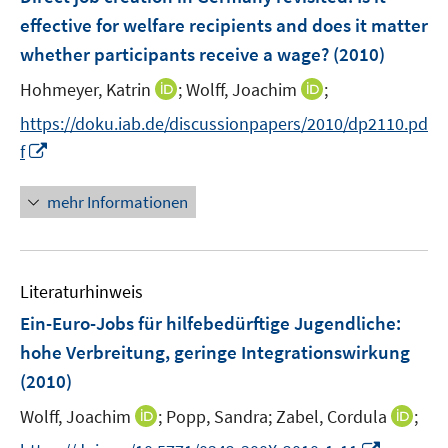
n
n
n
e
effective for welfare recipients and does it matter
s
s
n
whether participants receive a wage?
t
t
(2010)
s
e
e
t
I
I
Hohmeyer, Katrin
;
Wolff, Joachim
;
r
r
e
n
n
https://doku.iab.de/discussionpapers/2010/dp2110.pd
ö
ö
r
n
n
I
f
f
f
ö
e
e
n
f
f
f
u
u
n
n
n
mehr Informationen
f
e
e
e
e
e
n
m
m
u
n
n
e
F
F
e
n
e
e
Literaturhinweis
m
n
n
F
Ein-Euro-Jobs für hilfebedürftige Jugendliche
:
s
s
e
hohe Verbreitung, geringe Integrationswirkung
t
t
n
e
e
(2010)
s
r
r
t
I
I
Wolff, Joachim
;
Popp, Sandra;
Zabel, Cordula
;
ö
ö
e
n
n
I