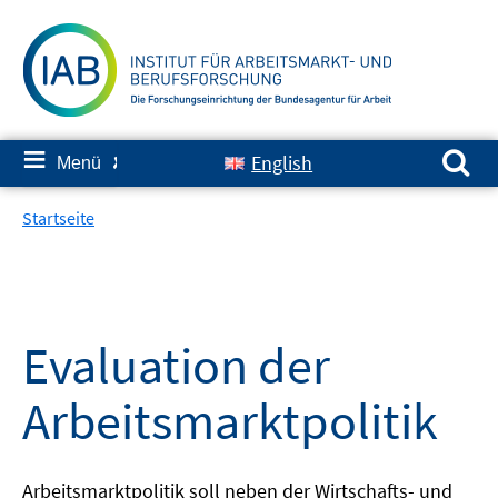
Springe
zum
Inhalt
Suchen nach:
≡
English
Menü
✘
Startseite
Evaluation der
Arbeitsmarktpolitik
Arbeitsmarktpolitik soll neben der Wirtschafts- und