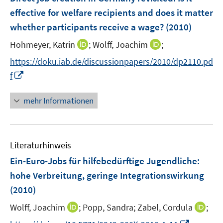
n
n
n
e
effective for welfare recipients and does it matter
s
s
n
whether participants receive a wage?
t
t
(2010)
s
e
e
t
I
I
Hohmeyer, Katrin
;
Wolff, Joachim
;
r
r
e
n
n
https://doku.iab.de/discussionpapers/2010/dp2110.pd
ö
ö
r
n
n
I
f
f
f
ö
e
e
n
f
f
f
u
u
n
n
n
mehr Informationen
f
e
e
e
e
e
n
m
m
u
n
n
e
F
F
e
n
e
e
Literaturhinweis
m
n
n
F
Ein-Euro-Jobs für hilfebedürftige Jugendliche
:
s
s
e
hohe Verbreitung, geringe Integrationswirkung
t
t
n
e
e
(2010)
s
r
r
t
I
I
Wolff, Joachim
;
Popp, Sandra;
Zabel, Cordula
;
ö
ö
e
n
n
I