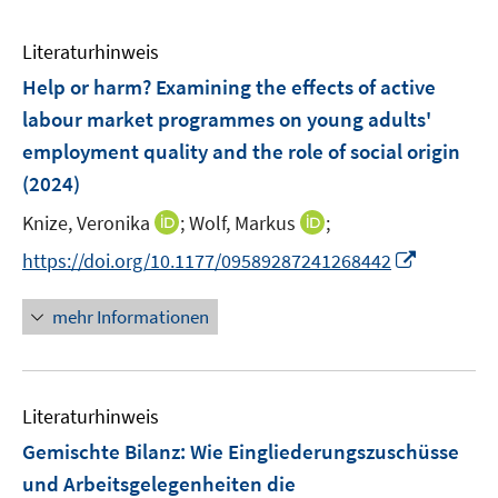
Literaturhinweis
Help or harm? Examining the effects of active
labour market programmes on young adults'
employment quality and the role of social origin
(2024)
I
I
Knize, Veronika
;
Wolf, Markus
;
n
n
I
https://doi.org/10.1177/09589287241268442
n
n
n
e
e
n
mehr Informationen
u
u
e
e
e
u
m
m
e
F
F
Literaturhinweis
m
e
e
F
Gemischte Bilanz: Wie Eingliederungszuschüsse
n
n
e
und Arbeitsgelegenheiten die
s
s
n