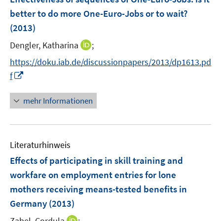
s
e
e
better to do more One-Euro-Jobs or to wait?
t
n
r
(2013)
e
s
ö
r
t
I
Dengler, Katharina
;
f
ö
e
n
f
https://doku.iab.de/discussionpapers/2013/dp1613.pd
f
r
n
n
I
f
f
ö
e
e
n
n
f
u
n
n
e
mehr Informationen
f
e
e
n
n
m
u
e
F
e
n
e
Literaturhinweis
m
n
F
Effects of participating in skill training and
s
e
workfare on employment entries for lone
t
n
e
mothers receiving means-tested benefits in
s
r
Germany
(2013)
t
ö
e
I
Zabel, Cordula
;