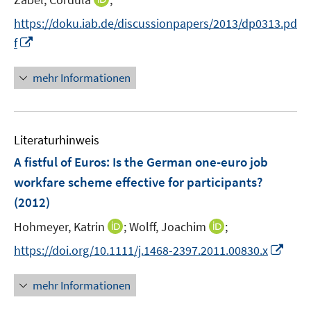
f
r
n
f
https://doku.iab.de/discussionpapers/2013/dp0313.pd
ö
n
n
I
f
f
e
e
n
f
u
n
n
n
mehr Informationen
e
e
e
m
u
n
F
e
e
Literaturhinweis
m
n
F
A fistful of Euros: Is the German one-euro job
s
e
workfare scheme effective for participants?
t
n
e
(2012)
s
r
t
I
I
Hohmeyer, Katrin
;
Wolff, Joachim
;
ö
e
n
n
I
f
https://doi.org/10.1111/j.1468-2397.2011.00830.x
r
n
n
n
f
ö
e
e
n
n
mehr Informationen
f
u
u
e
e
f
e
e