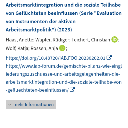
Arbeitsmarktintegration und die soziale Teilhabe
t
t
s
e
e
von Geflüchteten beeinflussen (Serie "Evaluation
t
r
r
e
von Instrumenten der aktiven
ö
ö
r
Arbeitsmarktpolitik")
(2023)
f
f
ö
f
f
I
Haas, Anette;
Wapler, Rüdiger;
Teichert, Christian
;
f
n
n
n
I
f
Wolf, Katja;
Rossen, Anja
;
e
e
n
n
n
I
https://doi.org/10.48720/IAB.FOO.20230202.01
n
n
e
n
e
n
https://www.iab-forum.de/gemischte-bilanz-wie-eingl
u
e
n
n
e
iederungszuschuesse-und-arbeitsgelegenheiten-die-
u
e
m
arbeitsmarktintegration-und-die-soziale-teilhabe-von
e
u
F
m
I
-gefluechteten-beeinflussen/
e
e
F
n
m
n
e
n
mehr Informationen
F
s
n
e
e
t
s
u
n
e
t
e
s