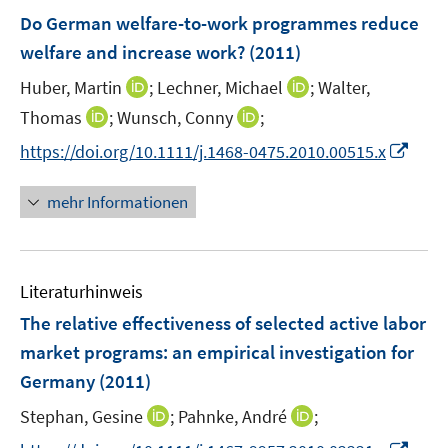
n
F
Do German welfare-to-work programmes reduce
t
t
s
e
e
e
welfare and increase work?
(2011)
t
n
r
r
e
I
I
Huber, Martin
;
Lechner, Michael
;
Walter,
s
ö
ö
r
n
n
t
I
I
Thomas
;
Wunsch, Conny
;
f
f
ö
n
n
e
n
n
f
f
f
I
https://doi.org/10.1111/j.1468-0475.2010.00515.x
e
e
r
n
n
n
n
f
n
u
u
ö
e
e
e
e
n
n
mehr Informationen
e
e
f
u
u
n
n
e
e
m
m
f
e
e
n
u
F
F
n
m
m
e
e
e
e
F
F
Literaturhinweis
m
n
n
n
e
e
F
The relative effectiveness of selected active labor
s
s
n
n
e
t
t
market programs
:
an empirical investigation for
s
s
n
e
e
Germany
(2011)
t
t
s
r
r
e
e
t
I
I
Stephan, Gesine
;
Pahnke, André
;
ö
ö
r
r
e
n
n
f
f
I