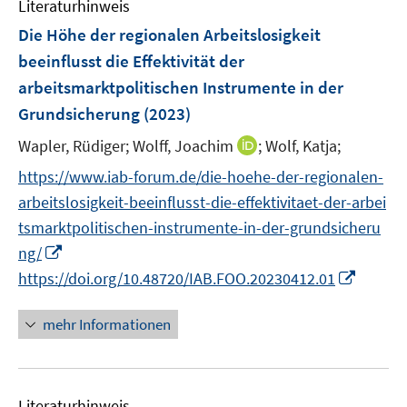
r
Literaturhinweis
e
m
t
ö
r
F
Die Höhe der regionalen Arbeitslosigkeit
e
f
ö
e
r
beeinflusst die Effektivität der
f
f
n
ö
arbeitsmarktpolitischen Instrumente in der
n
f
s
f
e
Grundsicherung
(2023)
n
t
f
n
e
e
I
n
Wapler, Rüdiger;
Wolff, Joachim
;
Wolf, Katja;
n
r
n
e
https://www.iab-forum.de/die-hoehe-der-regionalen-
ö
n
n
arbeitslosigkeit-beeinflusst-die-effektivitaet-der-arbei
f
e
f
tsmarktpolitischen-instrumente-in-der-grundsicheru
u
n
I
ng/
e
e
n
m
I
https://doi.org/10.48720/IAB.FOO.20230412.01
n
n
F
n
e
e
n
mehr Informationen
u
n
e
e
s
u
m
t
e
F
Literaturhinweis
e
m