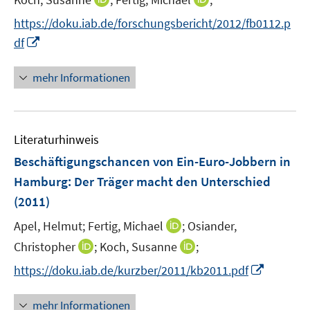
r
e
n
n
https://doku.iab.de/forschungsbericht/2012/fb0112.p
ö
r
n
n
I
f
df
ö
e
e
n
f
f
u
u
n
n
mehr Informationen
f
e
e
e
e
n
m
m
u
n
e
F
F
e
n
e
e
Literaturhinweis
m
n
n
F
Beschäftigungschancen von Ein-Euro-Jobbern in
s
s
e
Hamburg: Der Träger macht den Unterschied
t
t
n
e
e
(2011)
s
r
r
t
I
Apel, Helmut;
Fertig, Michael
;
Osiander,
ö
ö
e
n
I
I
Christopher
;
Koch, Susanne
;
f
f
r
n
n
n
f
f
I
https://doku.iab.de/kurzber/2011/kb2011.pdf
ö
e
n
n
n
n
n
f
u
e
e
e
e
n
mehr Informationen
f
e