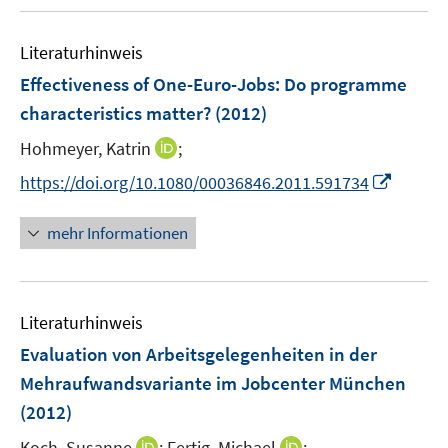
u
n
n
m
m
e
e
F
F
Literaturhinweis
m
n
e
e
F
Effectiveness of One-Euro-Jobs: Do programme
n
n
e
characteristics matter?
(2012)
s
s
n
t
t
I
Hohmeyer, Katrin
;
s
e
e
n
t
I
https://doi.org/10.1080/00036846.2011.591734
r
r
n
e
n
ö
ö
e
r
n
mehr Informationen
f
f
u
ö
e
f
f
e
f
u
n
n
m
f
e
e
e
F
n
Literaturhinweis
m
n
n
e
e
F
Evaluation von Arbeitsgelegenheiten in der
n
n
e
Mehraufwandsvariante im Jobcenter München
s
n
(2012)
t
s
e
t
I
I
Koch, Susanne
;
Fertig, Michael
;