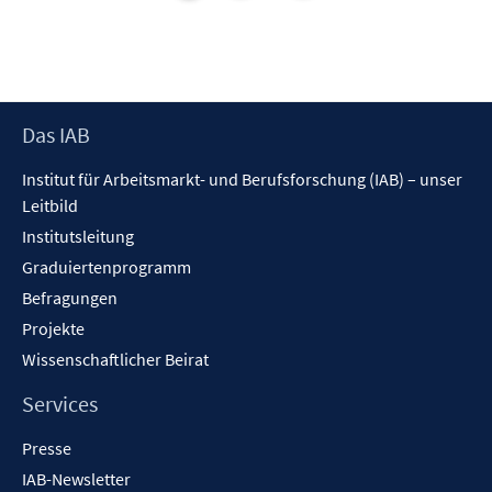
n
n
s
t
e
r
Footer
Das IAB
ö
Inhalt
f
Institut für Arbeitsmarkt- und Berufsforschung (IAB) – unser
f
Leitbild
n
Institutsleitung
e
n
Graduiertenprogramm
Befragungen
Projekte
Wissenschaftlicher Beirat
Services
Presse
IAB-Newsletter