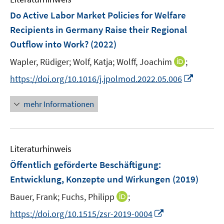
e
r
F
Do Active Labor Market Policies for Welfare
n
ö
e
Recipients in Germany Raise their Regional
s
f
n
Outflow into Work?
(2022)
t
f
s
e
n
t
I
Wapler, Rüdiger;
Wolf, Katja;
Wolff, Joachim
;
r
e
e
n
I
https://doi.org/10.1016/j.jpolmod.2022.05.006
ö
n
r
n
n
f
ö
e
n
mehr Informationen
f
f
u
e
n
f
e
u
e
n
m
e
n
e
F
Literaturhinweis
m
n
e
F
Öffentlich geförderte Beschäftigung:
n
e
Entwicklung, Konzepte und Wirkungen
(2019)
s
n
t
I
Bauer, Frank;
Fuchs, Philipp
;
s
e
n
t
I
https://doi.org/10.1515/zsr-2019-0004
r
n
e