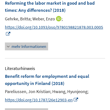
F
Reforming the labor market in good and bad
s
s
n
n
e
t
t
times: Any differences?
(2018)
s
s
n
e
e
t
t
I
Gehrke, Britta;
Weber, Enzo
;
s
r
r
e
e
n
t
https://doi.org/10.1093/oso/9780198821878.003.0005
ö
ö
r
r
n
e
I
f
f
ö
ö
e
r
n
f
f
f
f
u
ö
n
n
n
mehr Informationen
f
f
e
f
e
e
e
n
n
m
f
u
n
n
e
e
F
n
e
n
n
e
e
Literaturhinweis
m
n
n
F
Benefit reform for employment and equal
s
e
opportunity in Finland
(2018)
t
n
e
Pareliussen, Jon Kristian;
Hwang, Hyunjeong;
s
r
t
I
https://doi.org/10.1787/26e12903-en
ö
e
n
f
r