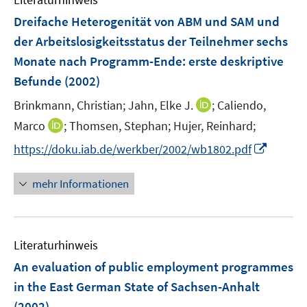
m
n
n
F
Dreifache Heterogenität von ABM und SAM und
s
e
der Arbeitslosigkeitsstatus der Teilnehmer sechs
t
n
e
Monate nach Programm-Ende
:
erste deskriptive
s
r
Befunde
(2002)
t
ö
e
I
Brinkmann, Christian;
Jahn, Elke J.
;
Caliendo,
f
r
n
f
I
Marco
;
Thomsen, Stephan;
Hujer, Reinhard;
ö
n
n
n
I
f
https://doku.iab.de/werkber/2002/wb1802.pdf
e
e
n
n
f
u
n
e
n
n
mehr Informationen
e
u
e
e
m
e
u
n
F
m
e
e
F
Literaturhinweis
m
n
e
F
An evaluation of public employment programmes
s
n
e
t
in the East German State of Sachsen-Anhalt
s
n
e
(2002)
t