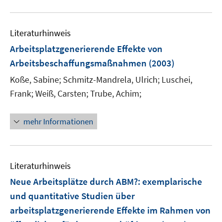
f
e
u
n
m
e
e
F
Literaturhinweis
m
n
e
F
Arbeitsplatzgenerierende Effekte von
n
e
Arbeitsbeschaffungsmaßnahmen
(2003)
s
n
t
Koße, Sabine;
Schmitz-Mandrela, Ulrich;
Luschei,
s
e
t
Frank;
Weiß, Carsten;
Trube, Achim;
r
e
ö
r
mehr Informationen
f
ö
f
f
n
f
e
n
Literaturhinweis
n
e
Neue Arbeitsplätze durch ABM?
:
exemplarische
n
und quantitative Studien über
arbeitsplatzgenerierende Effekte im Rahmen von