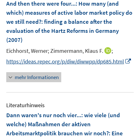
F
And then there were four...: How many (and
n
e
which) measures of active labor market policy do
s
n
we still need?
:
finding a balance after the
t
s
e
evaluation of the Hartz Reforms in Germany
t
r
e
(2007)
ö
r
I
Eichhorst, Werner;
Zimmermann, Klaus F.
;
f
ö
n
f
I
https://ideas.repec.org/p/diw/diwwpp/dp685.html
f
n
n
n
f
e
e
n
n
mehr Informationen
u
n
e
e
e
u
n
m
e
F
Literaturhinweis
m
e
F
Dann waren's nur noch vier...: wie viele (und
n
e
welche) Maßnahmen der aktiven
s
n
Arbeitsmarktpolitik brauchen wir noch?
:
t
Eine
s