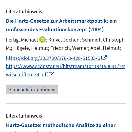
e
e
m
m
Literaturhinweis
F
F
Die Hartz-Gesetze zur Arbeitsmarktpolitik
:
ein
e
e
umfassendes Evaluationskonzept
(2004)
n
n
s
s
I
Fertig, Michael
;
Kluve, Jochen;
Schmidt, Christoph
t
t
n
M.;
Hägele, Helmut;
Friedrich, Werner;
Apel, Helmut;
e
e
n
I
https://doi.org/10.3790/978-3-428-51535-6
r
r
e
n
https://www.econstor.eu/bitstream/10419/150031/1/r
ö
ö
u
n
I
f
f
wi-schriften-74.pdf
e
e
n
f
f
m
u
n
n
n
F
mehr Informationen
e
e
e
e
e
m
u
n
n
n
F
e
s
e
Literaturhinweis
m
t
n
F
e
Hartz-Gesetze
:
methodische Ansätze zu einer
s
e
r