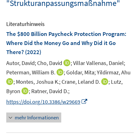
"Strukturanpassungsmaßnahme"
Literaturhinweis
The $800 Billion Paycheck Protection Program:
Where Did the Money Go and Why Did it Go
There?
(2022)
I
Autor, David;
Cho, David
;
Villar Vallenas, Daniel;
n
I
Peterman, William B.
;
Goldar, Mita;
Yildirmaz, Ahu
n
n
I
I
;
Montes, Joshua K.;
Crane, Leland D.
;
Lutz,
e
n
n
n
I
Byron
;
Ratner, David D.;
u
e
n
n
n
e
I
https://doi.org/10.3386/w29669
u
e
e
n
m
n
e
u
u
e
F
n
m
mehr Informationen
e
e
u
e
e
F
m
m
e
n
u
e
F
F
m
s
e
n