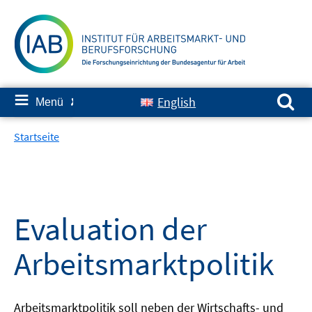
Springe
zum
Inhalt
Suchen nach:
≡
English
Menü
✘
Startseite
Evaluation der
Arbeitsmarktpolitik
Arbeitsmarktpolitik soll neben der Wirtschafts- und