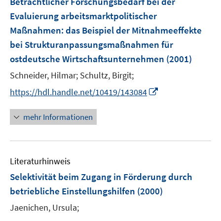
f
Beträchtlicher Forschungsbedarf bei der
e
e
n
Evaluierung arbeitsmarktpolitischer
n
n
e
Maßnahmen
:
das Beispiel der Mitnahmeeffekte
n
bei Strukturanpassungsmaßnahmen für
ostdeutsche Wirtschaftsunternehmen
(2001)
Schneider, Hilmar;
Schultz, Birgit;
I
https://hdl.handle.net/10419/143084
n
n
mehr Informationen
e
u
e
Literaturhinweis
m
F
Selektivität beim Zugang in Förderung durch
e
betriebliche Einstellungshilfen
(2000)
n
Jaenichen, Ursula;
s
t