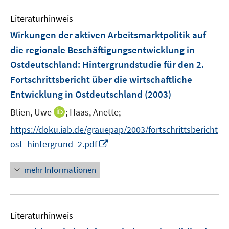
f
e
n
Literaturhinweis
m
e
F
Wirkungen der aktiven Arbeitsmarktpolitik auf
n
e
die regionale Beschäftigungsentwicklung in
n
Ostdeutschland
:
Hintergrundstudie für den 2.
s
Fortschrittsbericht über die wirtschaftliche
t
e
Entwicklung in Ostdeutschland
(2003)
r
I
Blien, Uwe
;
Haas, Anette;
ö
n
https://doku.iab.de/grauepap/2003/fortschrittsbericht
f
n
f
I
ost_hintergrund_2.pdf
e
n
n
u
e
n
mehr Informationen
e
n
e
m
u
F
e
e
Literaturhinweis
m
n
F