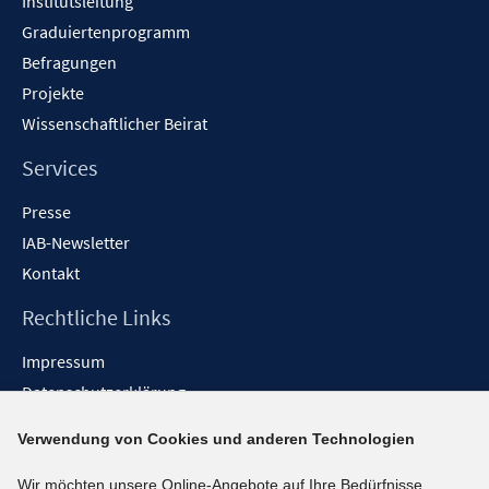
Institutsleitung
r
Graduiertenprogramm
ö
f
Befragungen
f
Projekte
n
Wissenschaftlicher Beirat
e
n
Services
Presse
IAB-Newsletter
Kontakt
Rechtliche Links
Impressum
Datenschutzerklärung
Erklärung zur Barrierefreiheit
Verwendung von Cookies und anderen Technologien
Barrieren melden
Wir möchten unsere Online-Angebote auf Ihre Bedürfnisse