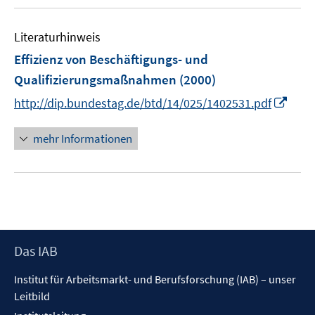
u
e
e
n
Literaturhinweis
m
F
Effizienz von Beschäftigungs- und
e
Qualifizierungsmaßnahmen
(2000)
n
I
http://dip.bundestag.de/btd/14/025/1402531.pdf
s
n
t
n
mehr Informationen
e
e
r
u
ö
e
f
m
f
F
n
e
e
Footer
Das IAB
n
n
Inhalt
s
Institut für Arbeitsmarkt- und Berufsforschung (IAB) – unser
t
Leitbild
e