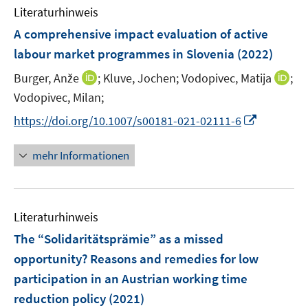
e
e
F
t
Literaturhinweis
m
s
n
n
e
e
F
t
A comprehensive impact evaluation of active
s
s
n
r
e
e
t
t
labour market programmes in Slovenia
(2022)
s
ö
n
r
e
e
t
I
f
I
Burger, Anže
;
Kluve, Jochen;
Vodopivec, Matija
;
s
ö
r
r
e
n
f
n
t
Vodopivec, Milan;
f
ö
ö
r
n
n
n
e
f
f
f
I
https://doi.org/10.1007/s00181-021-02111-6
ö
e
e
e
r
n
f
f
n
f
u
n
u
ö
e
n
n
n
mehr Informationen
f
e
e
f
n
e
e
e
n
m
m
f
n
n
u
e
F
F
n
e
n
e
e
e
Literaturhinweis
m
n
n
n
F
The “Solidaritätsprämie” as a missed
s
s
e
opportunity? Reasons and remedies for low
t
t
n
e
e
participation in an Austrian working time
s
r
r
reduction policy
(2021)
t