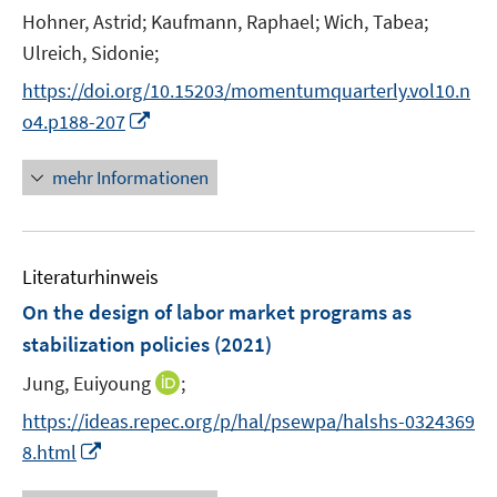
ö
ö
e
Hohner, Astrid;
Kaufmann, Raphael;
Wich, Tabea;
f
f
r
Ulreich, Sidonie;
f
f
ö
n
n
https://doi.org/10.15203/momentumquarterly.vol10.n
f
e
e
I
f
o4.p188-207
n
n
n
n
n
e
mehr Informationen
e
n
u
e
Literaturhinweis
m
F
On the design of labor market programs as
e
stabilization policies
(2021)
n
I
Jung, Euiyoung
;
s
n
t
https://ideas.repec.org/p/hal/psewpa/halshs-0324369
n
e
I
8.html
e
r
n
u
ö