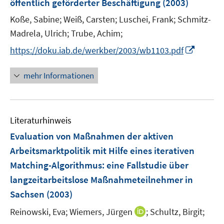
öffentlich geförderter Beschäftigung
(2003)
Koße, Sabine;
Weiß, Carsten;
Luschei, Frank;
Schmitz-
Madrela, Ulrich;
Trube, Achim;
I
https://doku.iab.de/werkber/2003/wb1103.pdf
n
n
mehr Informationen
e
u
e
Literaturhinweis
m
F
Evaluation von Maßnahmen der aktiven
e
Arbeitsmarktpolitik mit Hilfe eines iterativen
n
Matching-Algorithmus
:
eine Fallstudie über
s
langzeitarbeitslose Maßnahmeteilnehmer in
t
e
Sachsen
(2003)
r
I
Reinowski, Eva;
Wiemers, Jürgen
;
Schultz, Birgit;
ö
n