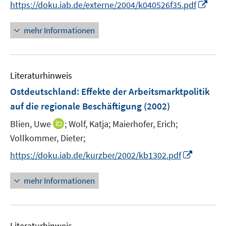
I
https://doku.iab.de/externe/2004/k040526f35.pdf
f
n
n
f
e
n
n
mehr Informationen
u
e
e
e
u
n
m
e
F
Literaturhinweis
m
e
F
Ostdeutschland: Effekte der Arbeitsmarktpolitik
n
e
auf die regionale Beschäftigung
(2002)
s
n
t
I
Blien, Uwe
;
Wolf, Katja;
Maierhofer, Erich;
s
e
n
t
Vollkommer, Dieter;
r
n
e
I
https://doku.iab.de/kurzber/2002/kb1302.pdf
ö
e
r
n
f
u
ö
n
mehr Informationen
f
e
f
e
n
m
f
u
e
F
n
e
n
e
e
Literaturhinweis