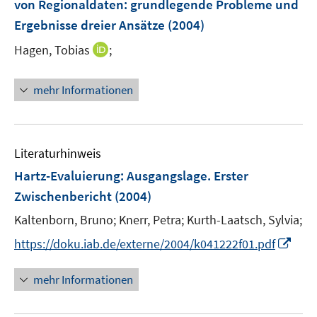
t
t
von Regionaldaten
:
grundlegende Probleme und
f
s
ö
r
r
e
e
e
e
f
t
Ergebnisse dreier Ansätze
(2004)
f
ö
ö
n
n
r
r
n
e
f
f
I
f
Hagen, Tobias
;
ö
ö
e
r
n
f
n
f
f
f
n
ö
e
n
n
n
f
f
mehr Informationen
f
n
e
e
e
n
n
f
n
u
n
e
e
n
e
n
n
e
m
Literaturhinweis
n
F
Hartz-Evaluierung
:
Ausgangslage. Erster
e
Zwischenbericht
(2004)
n
s
Kaltenborn, Bruno;
Knerr, Petra;
Kurth-Laatsch, Sylvia;
t
I
https://doku.iab.de/externe/2004/k041222f01.pdf
e
n
r
n
mehr Informationen
ö
e
f
u