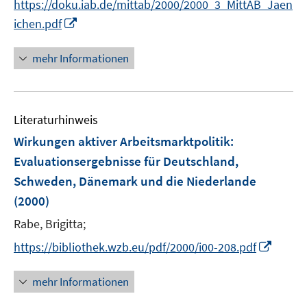
https://doku.iab.de/mittab/2000/2000_3_MittAB_Jaen
e
I
ichen.pdf
r
n
ö
n
mehr Informationen
f
e
f
u
n
e
e
Literaturhinweis
m
n
F
Wirkungen aktiver Arbeitsmarktpolitik
:
e
Evaluationsergebnisse für Deutschland,
n
Schweden, Dänemark und die Niederlande
s
(2000)
t
e
Rabe, Brigitta;
r
I
https://bibliothek.wzb.eu/pdf/2000/i00-208.pdf
ö
n
f
n
mehr Informationen
f
e
n