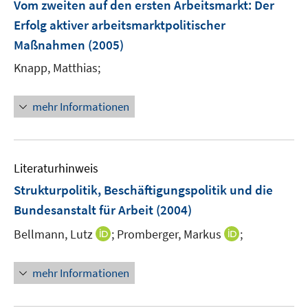
F
Vom zweiten auf den ersten Arbeitsmarkt: Der
n
e
Erfolg aktiver arbeitsmarktpolitischer
s
n
Maßnahmen
(2005)
t
s
e
t
Knapp, Matthias;
r
e
ö
r
mehr Informationen
f
ö
f
f
n
f
e
n
Literaturhinweis
n
e
Strukturpolitik, Beschäftigungspolitik und die
n
Bundesanstalt für Arbeit
(2004)
I
I
Bellmann, Lutz
;
Promberger, Markus
;
n
n
n
n
mehr Informationen
e
e
u
u