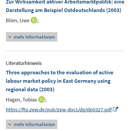
Zur Wirksamkeit aktiver Arbeitsmarktpolitik
:
eine
s
e
Darstellung am Beispiel Ostdeutschlands
(2003)
t
n
e
I
Blien, Uwe
;
s
r
n
t
ö
n
e
mehr Informationen
f
e
r
f
u
ö
n
e
f
e
m
f
Literaturhinweis
n
F
n
Three approaches to the evaluation of active
e
e
labour market policy in East Germany using
n
n
regional data
(2003)
s
t
I
Hagen, Tobias
;
e
n
I
https://ftp.zew.de/pub/zew-docs/dp/dp0327.pdf
r
n
n
ö
e
n
mehr Informationen
f
u
e