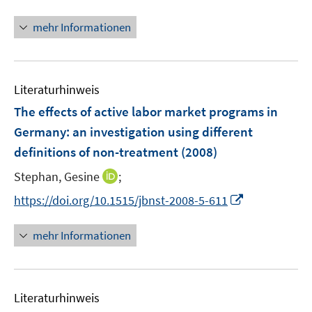
n
n
n
f
f
u
ö
n
n
e
e
n
n
n
mehr Informationen
e
f
n
n
e
e
e
m
f
u
n
n
F
n
e
e
e
Literaturhinweis
m
n
n
F
The effects of active labor market programs in
s
e
Germany
:
an investigation using different
t
n
e
definitions of non-treatment
(2008)
s
r
t
I
Stephan, Gesine
;
ö
e
n
I
f
https://doi.org/10.1515/jbnst-2008-5-611
r
n
n
f
ö
e
n
n
mehr Informationen
f
u
e
e
f
e
u
n
n
m
e
e
F
Literaturhinweis
m
n
e