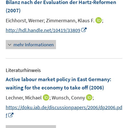
e
Bilanz nach der Evaluation der Hartz-Reformen
t
r
e
(2007)
ö
r
I
Eichhorst, Werner;
Zimmermann, Klaus F.
;
f
ö
n
f
I
http://hdl.handle.net/10419/33809
f
n
n
n
f
e
e
n
n
mehr Informationen
u
n
e
e
e
u
n
m
e
F
Literaturhinweis
m
e
F
Active labour market policy in East Germany
:
n
e
waiting for the economy to take off
(2006)
s
n
t
I
I
Lechner, Michael
;
Wunsch, Conny
;
s
e
n
n
t
https://doku.iab.de/discussionpapers/2006/dp2006.pd
r
n
n
e
I
f
ö
e
e
r
n
f
u
u
ö