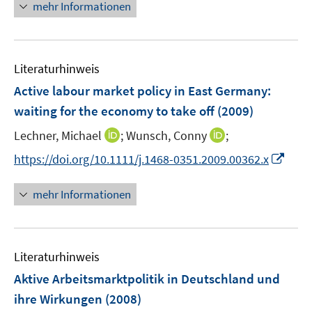
n
mehr Informationen
f
ö
e
n
f
u
e
f
e
n
n
Literaturhinweis
m
e
F
Active labour market policy in East Germany
:
n
e
waiting for the economy to take off
(2009)
n
I
I
Lechner, Michael
;
Wunsch, Conny
;
s
n
n
t
I
https://doi.org/10.1111/j.1468-0351.2009.00362.x
n
n
e
n
e
e
r
n
mehr Informationen
u
u
ö
e
e
e
f
u
m
m
f
e
F
F
n
Literaturhinweis
m
e
e
e
F
Aktive Arbeitsmarktpolitik in Deutschland und
n
n
n
e
ihre Wirkungen
(2008)
s
s
n