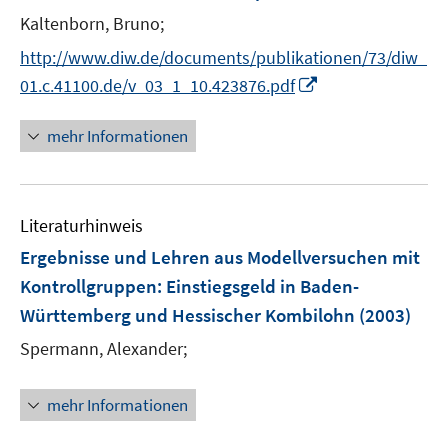
e
Kaltenborn, Bruno;
s
n
t
s
http://www.diw.de/documents/publikationen/73/diw_
e
t
I
01.c.41100.de/v_03_1_10.423876.pdf
r
e
n
ö
r
n
mehr Informationen
f
ö
e
f
f
u
n
f
e
e
n
Literaturhinweis
m
n
e
F
Ergebnisse und Lehren aus Modellversuchen mit
n
e
Kontrollgruppen
:
Einstiegsgeld in Baden-
n
Württemberg und Hessischer Kombilohn
(2003)
s
t
Spermann, Alexander;
e
r
mehr Informationen
ö
f