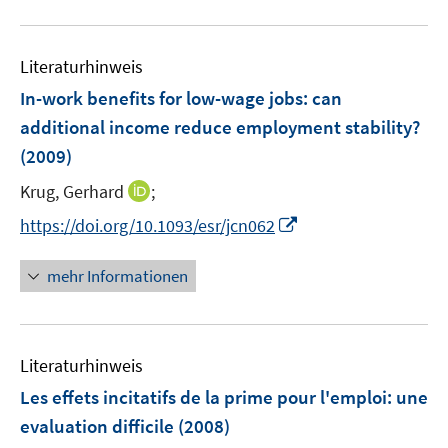
n
e
n
u
e
m
e
n
F
Literaturhinweis
m
e
F
In-work benefits for low-wage jobs
:
can
n
e
additional income reduce employment stability?
s
n
(2009)
t
s
e
t
I
Krug, Gerhard
;
r
e
n
I
https://doi.org/10.1093/esr/jcn062
ö
r
n
n
f
ö
e
n
f
mehr Informationen
f
u
e
n
f
e
u
e
n
m
e
n
e
F
Literaturhinweis
m
n
e
F
Les effets incitatifs de la prime pour l'emploi
:
une
n
e
evaluation difficile
(2008)
s
n