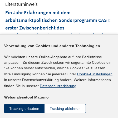
Literaturhinweis
f
f
Ein Jahr Erfahrungen mit dem
n
arbeitsmarktpolitischen Sonderprogramm CAST
:
e
erster Zwischenbericht des
n
Forschungsverbundes aus IAB/IAT/Dr. Kaltenborn
zur Evaluierung von CAST im Auftrag des
Verwendung von Cookies und anderen Technologien
Bundesmininisteriums für Arbeit und
Wir möchten unsere Online-Angebote auf Ihre Bedürfnisse
Sozialordnung
(2001)
anpassen. Zu diesem Zweck setzen wir sogenannte Cookies ein.
I
Bittner, Susanne;
Hollederer, Alfons
;
Kaltenborn,
Sie können selbst entscheiden, welche Cookies Sie zulassen.
n
Ihre Einwilligung können Sie jederzeit unter
Cookie-Einstellungen
I
Bruno;
Weinkopf, Claudia
;
Rudolph, Helmut;
n
in unserer Datenschutzerklärung ändern. Weitere Informationen
n
Vanselow, Achim;
e
finden Sie in unserer
Datenschutzerklärung
.
n
u
e
mehr Informationen
Webanalysetool Matomo
e
u
m
e
Tracking erlauben
Tracking ablehnen
F
m
e