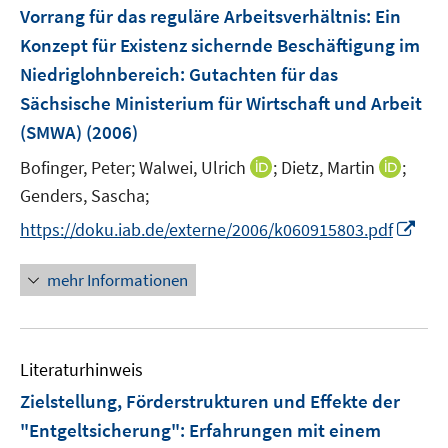
F
Vorrang für das reguläre Arbeitsverhältnis: Ein
s
e
Konzept für Existenz sichernde Beschäftigung im
t
n
e
Niedriglohnbereich
:
Gutachten für das
s
r
Sächsische Ministerium für Wirtschaft und Arbeit
t
ö
e
(SMWA)
(2006)
f
r
f
I
I
Bofinger, Peter;
Walwei, Ulrich
;
Dietz, Martin
;
ö
n
n
n
Genders, Sascha;
f
e
n
n
f
I
https://doku.iab.de/externe/2006/k060915803.pdf
n
e
e
n
n
u
u
e
n
mehr Informationen
e
e
n
e
m
m
u
F
F
e
e
e
Literaturhinweis
m
n
n
F
Zielstellung, Förderstrukturen und Effekte der
s
s
e
"Entgeltsicherung"
:
Erfahrungen mit einem
t
t
n