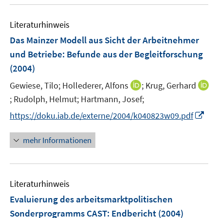
s
u
n
t
e
s
e
Literaturhinweis
m
t
r
F
e
Das Mainzer Modell aus Sicht der Arbeitnehmer
ö
e
r
und Betriebe
:
Befunde aus der Begleitforschung
f
n
ö
(2004)
f
s
f
n
t
I
Gewiese, Tilo;
Hollederer, Alfons
f
;
Krug, Gerhard
e
e
n
n
;
Rudolph, Helmut;
Hartmann, Josef;
I
n
r
n
e
n
I
https://doku.iab.de/externe/2004/k040823w09.pdf
ö
e
n
n
n
f
u
e
n
mehr Informationen
f
e
u
e
n
m
e
u
e
F
m
e
n
e
F
Literaturhinweis
m
n
e
F
Evaluierung des arbeitsmarktpolitischen
s
n
e
Sonderprogramms CAST
:
Endbericht
(2004)
t
s