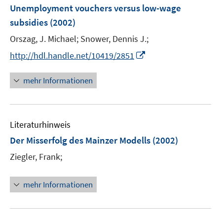
e
e
F
Unemployment vouchers versus low-wage
n
n
e
subsidies
(2002)
s
n
t
Orszag, J. Michael;
Snower, Dennis J.;
s
e
t
I
http://hdl.handle.net/10419/2851
r
e
n
ö
r
n
mehr Informationen
f
ö
e
f
f
u
n
f
e
e
n
Literaturhinweis
m
n
e
F
Der Misserfolg des Mainzer Modells
(2002)
n
e
Ziegler, Frank;
n
s
t
mehr Informationen
e
r
ö