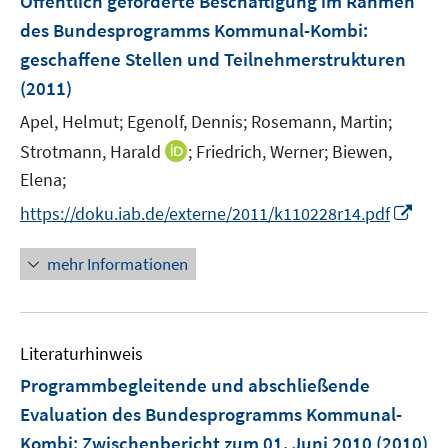
Öffentlich geförderte Beschäftigung im Rahmen
t
e
r
e
des Bundesprogramms Kommunal-Kombi
:
n
ö
r
geschaffene Stellen und Teilnehmerstrukturen
s
f
ö
(2011)
t
f
f
e
n
Apel, Helmut;
Egenolf, Dennis;
Rosemann, Martin;
f
r
e
n
I
Strotmann, Harald
;
Friedrich, Werner;
Biewen,
ö
n
e
n
Elena;
f
n
n
f
I
https://doku.iab.de/externe/2011/k110228r14.pdf
e
n
n
u
e
n
mehr Informationen
e
n
e
m
u
F
e
e
Literaturhinweis
m
n
F
Programmbegleitende und abschließende
s
e
Evaluation des Bundesprogramms Kommunal-
t
n
e
Kombi
:
Zwischenbericht zum 01. Juni 2010
(2010)