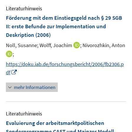
e
n
n
Literaturhinweis
m
s
s
F
Förderung mit dem Einstiegsgeld nach § 29 SGB
t
t
e
e
e
II
:
erste Befunde zur Implementation und
n
r
r
Deskription
(2006)
s
ö
ö
t
I
Noll, Susanne;
Wolff, Joachim
;
Nivorozhkin, Anton
f
f
e
n
f
f
I
;
r
n
n
n
n
https://doku.iab.de/forschungsbericht/2006/fb2306.p
ö
e
e
e
n
I
df
f
u
n
n
e
n
f
e
u
n
n
mehr Informationen
m
e
e
e
F
m
u
n
e
F
e
n
e
Literaturhinweis
m
s
n
F
Evaluierung der arbeitsmarktpolitischen
t
s
e
e
Sonderprogramme CAST und Mainzer Modell
t