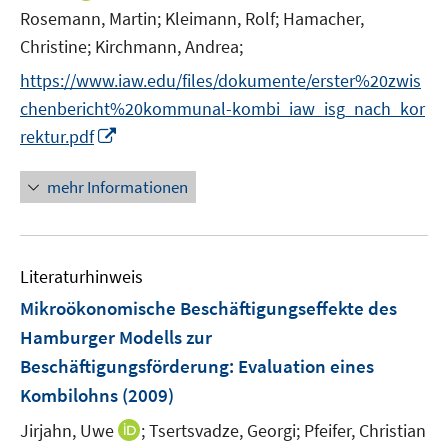
ö
n
n
f
Rosemann, Martin;
Kleimann, Rolf;
Hamacher,
f
e
n
n
Christine;
Kirchmann, Andrea;
f
u
e
e
n
e
https://www.iaw.edu/files/dokumente/erster%20zwis
u
n
e
m
chenbericht%20kommunal-kombi_iaw_isg_nach_kor
e
n
F
m
I
rektur.pdf
e
F
n
n
e
n
mehr Informationen
s
n
e
t
s
u
e
t
e
r
Literaturhinweis
e
m
ö
r
F
Mikroökonomische Beschäftigungseffekte des
f
ö
e
Hamburger Modells zur
f
f
n
Beschäftigungsförderung
:
Evaluation eines
n
f
s
e
Kombilohns
(2009)
n
t
n
e
e
I
Jirjahn, Uwe
;
Tsertsvadze, Georgi;
Pfeifer, Christian
n
r