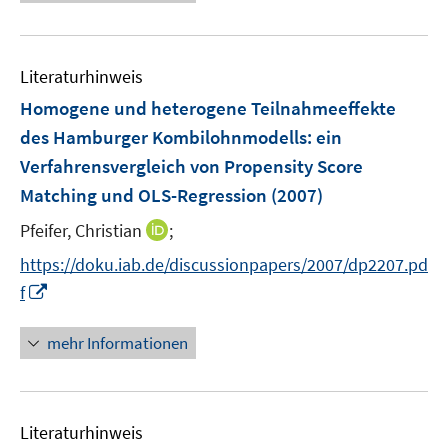
e
n
m
u
e
F
e
n
e
Literaturhinweis
m
n
F
Homogene und heterogene Teilnahmeeffekte
s
e
des Hamburger Kombilohnmodells
:
ein
t
n
e
Verfahrensvergleich von Propensity Score
s
r
Matching und OLS-Regression
(2007)
t
ö
e
I
Pfeifer, Christian
;
f
r
n
f
https://doku.iab.de/discussionpapers/2007/dp2207.pd
ö
n
n
I
f
f
e
e
n
f
u
n
n
n
mehr Informationen
e
e
e
m
u
n
F
e
e
Literaturhinweis
m
n