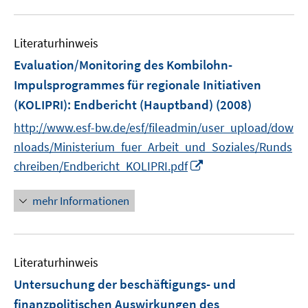
f
u
n
e
e
Literaturhinweis
m
n
F
Evaluation/Monitoring des Kombilohn-
e
Impulsprogrammes für regionale Initiativen
n
(KOLIPRI)
:
Endbericht (Hauptband)
(2008)
s
t
http://www.esf-bw.de/esf/fileadmin/user_upload/dow
e
nloads/Ministerium_fuer_Arbeit_und_Soziales/Runds
r
I
chreiben/Endbericht_KOLIPRI.pdf
ö
n
f
n
mehr Informationen
f
e
n
u
e
e
n
Literaturhinweis
m
F
Untersuchung der beschäftigungs- und
e
finanzpolitischen Auswirkungen des