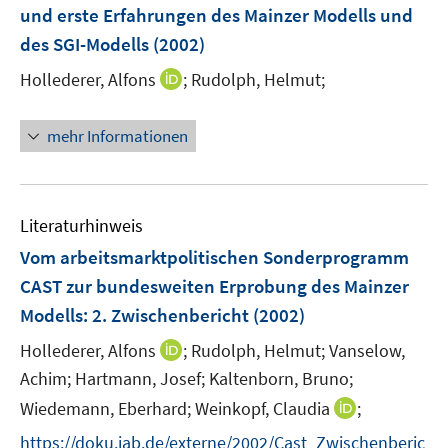
e
und erste Erfahrungen des Mainzer Modells und
t
t
r
e
e
des SGI-Modells
(2002)
ö
r
r
I
Hollederer, Alfons
;
Rudolph, Helmut;
f
ö
ö
n
f
f
f
n
n
f
f
mehr Informationen
e
e
n
n
u
n
e
e
e
n
n
m
Literaturhinweis
F
Vom arbeitsmarktpolitischen Sonderprogramm
e
CAST zur bundesweiten Erprobung des Mainzer
n
Modells
:
2. Zwischenbericht
(2002)
s
t
I
Hollederer, Alfons
;
Rudolph, Helmut;
Vanselow,
e
n
Achim;
Hartmann, Josef;
Kaltenborn, Bruno;
r
n
I
Wiedemann, Eberhard;
Weinkopf, Claudia
;
ö
e
n
f
https://doku.iab.de/externe/2002/Cast_Zwischenberic
u