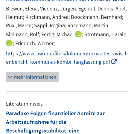
s
r
t
Biewen, Elena;
Viedenz, Jürgen;
Egenolf, Dennis;
Apel,
ö
e
Helmut;
Kirchmann, Andrea;
Boockmann, Bernhard;
f
r
Puxi, Marco;
Sappl, Regina;
Rosemann, Martin;
f
ö
n
I
Kleimann, Rolf;
Fertig, Michael
;
Strotmann, Harald
f
e
n
I
;
Friedrich, Werner;
f
n
n
n
n
https://www.iaw.edu/files/dokumente/zweiter_zwisch
e
n
e
I
enbericht_kommunal-kombi_langfassung.pdf
u
e
n
n
e
u
n
mehr Informationen
m
e
e
F
m
u
e
F
e
n
e
Literaturhinweis
m
s
n
F
Paradoxe Folgen finanzieller Anreize zur
t
s
e
e
Arbeitsaufnahme für die
t
n
r
e
Beschäftigungsstabilität
:
eine
s