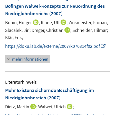
n
Bofinger/Walwei-Konzepts zur Neuordnung des
s
Niedriglohnbereichs
(2007)
t
e
I
I
Bonin, Holger
;
Rinne, Ulf
;
Zinsmeister, Florian;
r
n
n
I
Slacalek, Jiri;
Dreger, Christian
;
Schneider, Hilmar;
ö
n
n
n
Klär, Erik;
f
e
e
n
f
I
https://doku.iab.de/externe/2007/k070314f02.pdf
u
u
e
n
n
e
e
u
e
n
mehr Informationen
m
m
e
n
e
F
F
m
u
e
e
F
e
n
n
e
Literaturhinweis
m
s
s
n
F
Mehr Existenz sichernde Beschäftigung im
t
t
s
e
e
e
Niedriglohnbereich
(2007)
t
n
r
r
e
I
I
Dietz, Martin
;
Walwei, Ulrich
;
s
ö
ö
r
n
n
t
f
f