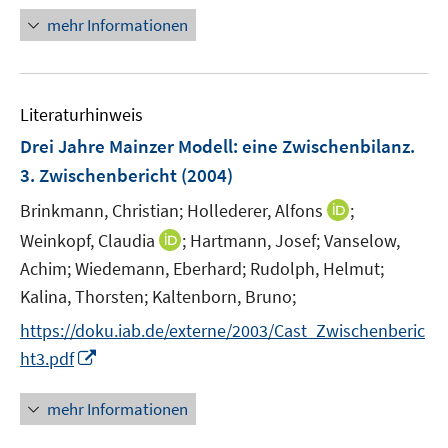
f
ö
n
n
mehr Informationen
f
f
e
e
n
f
u
n
e
n
e
n
e
Literaturhinweis
m
n
F
Drei Jahre Mainzer Modell
:
eine Zwischenbilanz.
e
3. Zwischenbericht
(2004)
n
I
Brinkmann, Christian;
Hollederer, Alfons
;
s
n
t
I
Weinkopf, Claudia
;
Hartmann, Josef;
Vanselow,
n
e
n
Achim;
Wiedemann, Eberhard;
Rudolph, Helmut;
e
r
n
Kalina, Thorsten;
Kaltenborn, Bruno;
u
ö
e
e
https://doku.iab.de/externe/2003/Cast_Zwischenberic
f
u
m
f
I
ht3.pdf
e
F
n
n
m
e
e
n
F
mehr Informationen
n
n
e
e