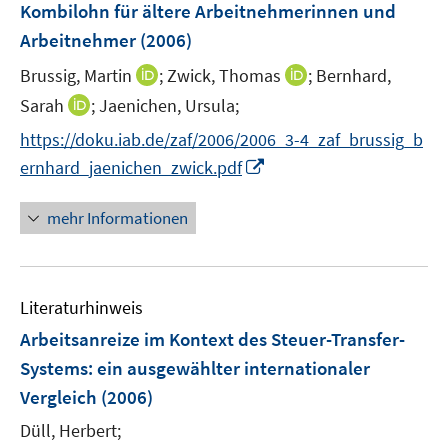
e
e
Kombilohn für ältere Arbeitnehmerinnen und
s
r
r
Arbeitnehmer
(2006)
t
ö
ö
e
I
I
Brussig, Martin
;
Zwick, Thomas
;
Bernhard,
f
f
r
n
n
f
f
I
Sarah
;
Jaenichen, Ursula;
ö
n
n
n
n
n
f
https://doku.iab.de/zaf/2006/2006_3-4_zaf_brussig_b
e
e
e
e
n
f
I
ernhard_jaenichen_zwick.pdf
u
u
n
n
e
n
n
e
e
u
e
n
mehr Informationen
m
m
e
n
e
F
F
m
u
e
e
F
e
n
n
e
Literaturhinweis
m
s
s
n
F
Arbeitsanreize im Kontext des Steuer-Transfer-
t
t
s
e
e
e
Systems
:
ein ausgewählter internationaler
t
n
r
r
e
Vergleich
(2006)
s
ö
ö
r
t
Düll, Herbert;
f
f
ö