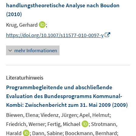
ö
r
handlungstheoretische Analyse nach Boudon
t
f
ö
e
(2010)
f
f
r
n
f
I
Krug, Gerhard
;
ö
e
n
n
I
https://doi.org/10.1007/s11577-010-0097-y
f
n
e
n
n
f
n
e
n
n
mehr Informationen
u
e
e
e
u
n
m
e
F
Literaturhinweis
m
e
F
Programmbegleitende und abschließende
n
e
Evaluation des Bundesprogramms Kommunal-
s
n
Kombi
:
Zwischenbericht zum 31. Mai 2009
t
(2009)
s
e
t
Biewen, Elena;
Viedenz, Jürgen;
Apel, Helmut;
r
e
I
Friedrich, Werner;
Fertig, Michael
;
Strotmann,
ö
r
n
I
Harald
;
Dann, Sabine;
Boockmann, Bernhard;
f