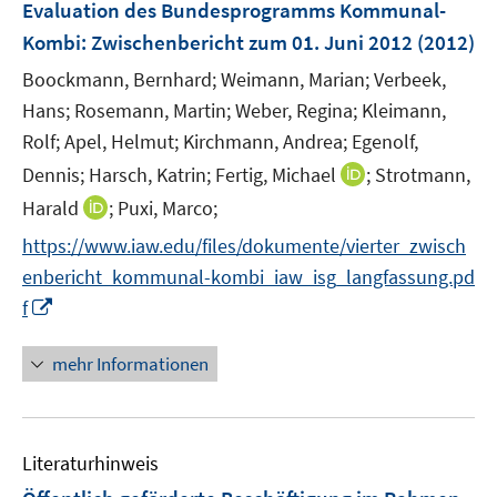
Evaluation des Bundesprogramms Kommunal-
n
Kombi
:
Zwischenbericht zum 01. Juni 2012
(2012)
s
t
Boockmann, Bernhard;
Weimann, Marian;
Verbeek,
e
Hans;
Rosemann, Martin;
Weber, Regina;
Kleimann,
r
Rolf;
Apel, Helmut;
Kirchmann, Andrea;
Egenolf,
ö
I
Dennis;
Harsch, Katrin;
Fertig, Michael
;
Strotmann,
f
n
I
Harald
;
Puxi, Marco;
f
n
n
n
https://www.iaw.edu/files/dokumente/vierter_zwisch
e
n
e
enbericht_kommunal-kombi_iaw_isg_langfassung.pd
u
e
n
I
e
f
u
n
m
e
n
F
mehr Informationen
m
e
e
F
u
n
e
e
s
n
Literaturhinweis
m
t
s
F
e