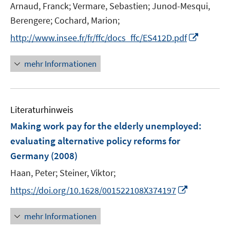
t
Arnaud, Franck;
Vermare, Sebastien;
Junod-Mesqui,
s
e
t
Berengere;
Cochard, Marion;
r
e
I
http://www.insee.fr/fr/ffc/docs_ffc/ES412D.pdf
ö
r
n
f
ö
n
mehr Informationen
f
f
e
n
f
u
e
n
e
n
e
Literaturhinweis
m
n
F
Making work pay for the elderly unemployed
:
e
evaluating alternative policy reforms for
n
Germany
(2008)
s
t
Haan, Peter;
Steiner, Viktor;
e
I
https://doi.org/10.1628/001522108X374197
r
n
ö
n
mehr Informationen
f
e