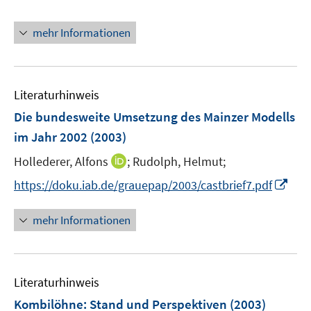
r
e
n
f
ö
n
e
n
mehr Informationen
f
u
e
f
e
n
n
m
e
F
Literaturhinweis
n
e
Die bundesweite Umsetzung des Mainzer Modells
n
im Jahr 2002
(2003)
s
t
I
Hollederer, Alfons
;
Rudolph, Helmut;
e
n
I
https://doku.iab.de/grauepap/2003/castbrief7.pdf
r
n
n
ö
e
n
mehr Informationen
f
u
e
f
e
u
n
m
e
e
F
Literaturhinweis
m
n
e
F
Kombilöhne: Stand und Perspektiven
(2003)
n