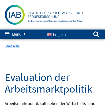
Springe
zum
Inhalt
Suchen nach:
≡
English
Menü
✘
Startseite
Evaluation der
Arbeitsmarktpolitik
Arbeitsmarktpolitik soll neben der Wirtschafts- und