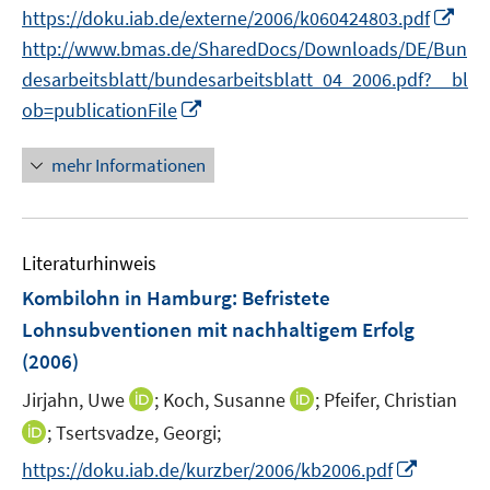
e
f
f
I
https://doku.iab.de/externe/2006/k060424803.pdf
f
r
n
n
n
f
http://www.bmas.de/SharedDocs/Downloads/DE/Bun
ö
e
e
n
n
desarbeitsblatt/bundesarbeitsblatt_04_2006.pdf?__bl
f
n
n
e
e
I
ob=publicationFile
f
u
n
n
n
e
n
e
mehr Informationen
m
e
n
F
u
e
e
n
Literaturhinweis
m
s
F
Kombilohn in Hamburg: Befristete
t
e
Lohnsubventionen mit nachhaltigem Erfolg
e
n
r
(2006)
s
ö
t
I
I
Jirjahn, Uwe
;
Koch, Susanne
;
Pfeifer, Christian
f
e
n
n
I
;
Tsertsvadze, Georgi;
f
r
n
n
n
n
I
https://doku.iab.de/kurzber/2006/kb2006.pdf
ö
e
e
n
e