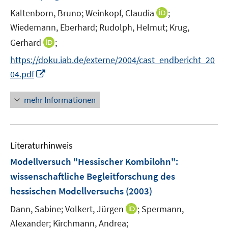
n
e
t
I
Kaltenborn, Bruno;
Weinkopf, Claudia
;
s
r
e
n
t
Wiedemann, Eberhard;
Rudolph, Helmut;
Krug,
ö
r
n
e
I
Gerhard
;
f
ö
e
r
n
f
f
https://doku.iab.de/externe/2004/cast_endbericht_20
u
ö
n
n
f
I
e
04.pdf
f
e
e
n
n
m
f
u
n
e
n
F
n
mehr Informationen
e
n
e
e
e
m
u
n
n
F
e
s
e
Literaturhinweis
m
t
n
F
e
Modellversuch "Hessischer Kombilohn"
:
s
e
r
wissenschaftliche Begleitforschung des
t
n
ö
e
hessischen Modellversuchs
(2003)
s
f
r
t
f
I
Dann, Sabine;
Volkert, Jürgen
;
Spermann,
ö
e
n
n
Alexander;
Kirchmann, Andrea;
f