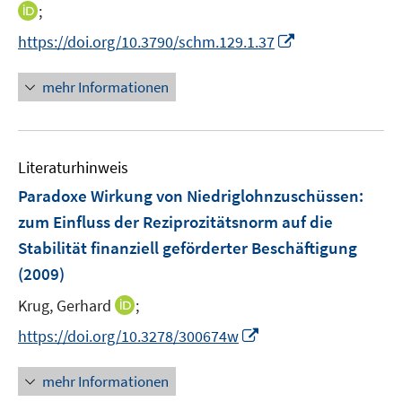
n
I
;
ö
n
n
I
f
https://doi.org/10.3790/schm.129.1.37
e
n
n
f
u
e
n
n
mehr Informationen
e
u
e
e
m
e
u
n
F
m
e
e
F
Literaturhinweis
m
n
e
F
Paradoxe Wirkung von Niedriglohnzuschüssen
:
s
n
e
t
zum Einfluss der Reziprozitätsnorm auf die
s
n
e
Stabilität finanziell geförderter Beschäftigung
t
s
r
e
(2009)
t
ö
r
e
I
Krug, Gerhard
;
f
ö
r
n
f
f
I
https://doi.org/10.3278/300674w
ö
n
n
f
n
f
e
e
n
n
mehr Informationen
f
u
n
e
e