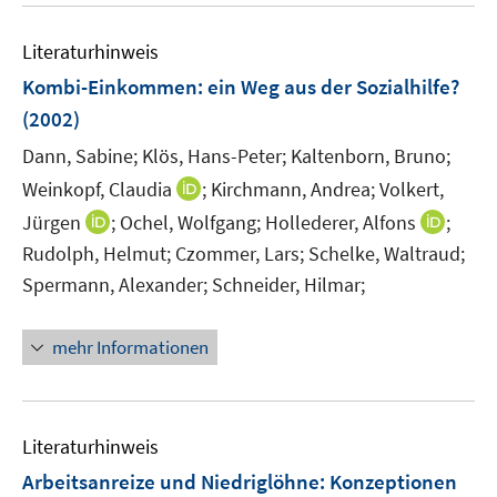
f
n
Literaturhinweis
e
Kombi-Einkommen
:
ein Weg aus der Sozialhilfe?
n
(2002)
Dann, Sabine;
Klös, Hans-Peter;
Kaltenborn, Bruno;
I
Weinkopf, Claudia
;
Kirchmann, Andrea;
Volkert,
n
I
I
Jürgen
;
Ochel, Wolfgang;
Hollederer, Alfons
;
n
n
n
Rudolph, Helmut;
Czommer, Lars;
Schelke, Waltraud;
e
n
n
Spermann, Alexander;
Schneider, Hilmar;
u
e
e
e
u
u
mehr Informationen
m
e
e
F
m
m
e
F
F
n
e
e
Literaturhinweis
s
n
n
Arbeitsanreize und Niedriglöhne
t
:
Konzeptionen
s
s