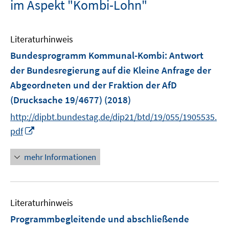
im Aspekt "Kombi-Lohn"
Literaturhinweis
Bundesprogramm Kommunal-Kombi
:
Antwort
der Bundesregierung auf die Kleine Anfrage der
Abgeordneten und der Fraktion der AfD
(Drucksache 19/4677)
(2018)
http://dipbt.bundestag.de/dip21/btd/19/055/1905535.
I
pdf
n
n
mehr Informationen
e
u
e
Literaturhinweis
m
F
Programmbegleitende und abschließende
e