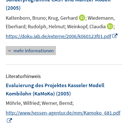
n
r
e
(2005)
s
ö
r
t
I
Kaltenborn, Bruno;
Krug, Gerhard
;
Wiedemann,
f
ö
e
n
f
I
Eberhard;
Rudolph, Helmut;
Weinkopf, Claudia
;
f
r
n
n
n
f
I
https://doku.iab.de/externe/2006/k060123f01.pdf
ö
e
e
n
n
n
f
u
n
e
e
n
mehr Informationen
f
e
u
n
e
n
m
e
u
e
F
m
e
n
e
F
Literaturhinweis
m
n
e
F
Evaluierung des Projektes Kasseler Modell
s
n
e
t
Kombilohn (KaMoKo)
(2005)
s
n
e
t
Möhrle, Wilfried;
Werner, Bernd;
s
r
e
t
http://www.hessen-agentur.de/mm/Kamoko_681.pdf
ö
r
e
I
f
ö
r
n
f