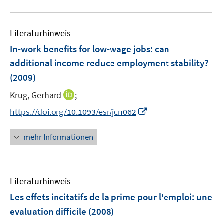
n
e
n
u
e
m
e
n
F
Literaturhinweis
m
e
F
In-work benefits for low-wage jobs
:
can
n
e
additional income reduce employment stability?
s
n
(2009)
t
s
e
t
I
Krug, Gerhard
;
r
e
n
I
https://doi.org/10.1093/esr/jcn062
ö
r
n
n
f
ö
e
n
f
mehr Informationen
f
u
e
n
f
e
u
e
n
m
e
n
e
F
Literaturhinweis
m
n
e
F
Les effets incitatifs de la prime pour l'emploi
:
une
n
e
evaluation difficile
(2008)
s
n