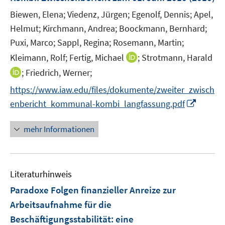
s
r
t
Biewen, Elena;
Viedenz, Jürgen;
Egenolf, Dennis;
Apel,
ö
e
Helmut;
Kirchmann, Andrea;
Boockmann, Bernhard;
f
r
Puxi, Marco;
Sappl, Regina;
Rosemann, Martin;
f
ö
n
I
Kleimann, Rolf;
Fertig, Michael
;
Strotmann, Harald
f
e
n
I
;
Friedrich, Werner;
f
n
n
n
n
https://www.iaw.edu/files/dokumente/zweiter_zwisch
e
n
e
I
enbericht_kommunal-kombi_langfassung.pdf
u
e
n
n
e
u
n
mehr Informationen
m
e
e
F
m
u
e
F
e
n
e
Literaturhinweis
m
s
n
F
Paradoxe Folgen finanzieller Anreize zur
t
s
e
e
Arbeitsaufnahme für die
t
n
r
e
Beschäftigungsstabilität
:
eine
s