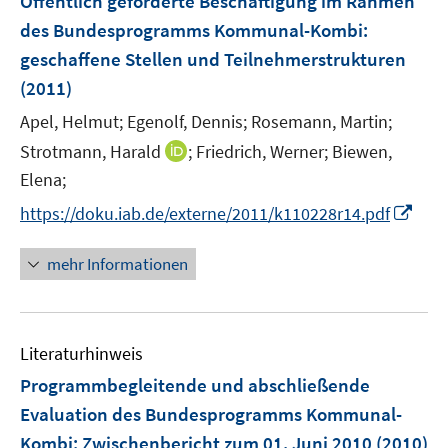
Öffentlich geförderte Beschäftigung im Rahmen
t
e
r
e
des Bundesprogramms Kommunal-Kombi
:
n
ö
r
geschaffene Stellen und Teilnehmerstrukturen
s
f
ö
(2011)
t
f
f
e
n
Apel, Helmut;
Egenolf, Dennis;
Rosemann, Martin;
f
r
e
n
I
Strotmann, Harald
;
Friedrich, Werner;
Biewen,
ö
n
e
n
Elena;
f
n
n
f
I
https://doku.iab.de/externe/2011/k110228r14.pdf
e
n
n
u
e
n
mehr Informationen
e
n
e
m
u
F
e
e
Literaturhinweis
m
n
F
Programmbegleitende und abschließende
s
e
Evaluation des Bundesprogramms Kommunal-
t
n
e
Kombi
:
Zwischenbericht zum 01. Juni 2010
(2010)