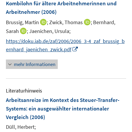
e
e
Kombilohn für ältere Arbeitnehmerinnen und
s
r
r
Arbeitnehmer
(2006)
t
ö
ö
e
I
I
Brussig, Martin
;
Zwick, Thomas
;
Bernhard,
f
f
r
n
n
f
f
I
Sarah
;
Jaenichen, Ursula;
ö
n
n
n
n
n
f
https://doku.iab.de/zaf/2006/2006_3-4_zaf_brussig_b
e
e
e
e
n
f
I
ernhard_jaenichen_zwick.pdf
u
u
n
n
e
n
n
e
e
u
e
n
mehr Informationen
m
m
e
n
e
F
F
m
u
e
e
F
e
n
n
e
Literaturhinweis
m
s
s
n
F
Arbeitsanreize im Kontext des Steuer-Transfer-
t
t
s
e
e
e
Systems
:
ein ausgewählter internationaler
t
n
r
r
e
Vergleich
(2006)
s
ö
ö
r
t
Düll, Herbert;
f
f
ö