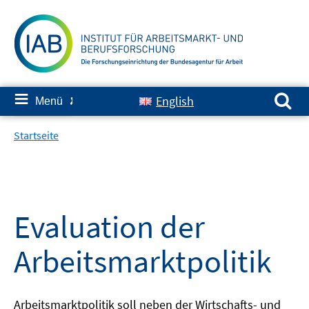
Springe
zum
Inhalt
Suchen nach:
≡
English
Menü
✘
Startseite
Evaluation der
Arbeitsmarktpolitik
Arbeitsmarktpolitik soll neben der Wirtschafts- und