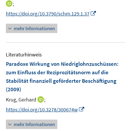
n
I
;
ö
n
n
I
f
https://doi.org/10.3790/schm.129.1.37
e
n
n
f
u
e
n
n
mehr Informationen
e
u
e
e
m
e
u
n
F
m
e
e
F
Literaturhinweis
m
n
e
F
Paradoxe Wirkung von Niedriglohnzuschüssen
:
s
n
e
t
zum Einfluss der Reziprozitätsnorm auf die
s
n
e
Stabilität finanziell geförderter Beschäftigung
t
s
r
e
(2009)
t
ö
r
e
I
Krug, Gerhard
;
f
ö
r
n
f
f
I
https://doi.org/10.3278/300674w
ö
n
n
f
n
f
e
e
n
n
mehr Informationen
f
u
n
e
e