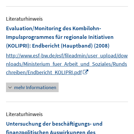
f
u
n
e
e
Literaturhinweis
m
n
F
Evaluation/Monitoring des Kombilohn-
e
Impulsprogrammes für regionale Initiativen
n
(KOLIPRI)
:
Endbericht (Hauptband)
(2008)
s
t
http://www.esf-bw.de/esf/fileadmin/user_upload/dow
e
nloads/Ministerium_fuer_Arbeit_und_Soziales/Runds
r
I
chreiben/Endbericht_KOLIPRI.pdf
ö
n
f
n
mehr Informationen
f
e
n
u
e
e
n
Literaturhinweis
m
F
Untersuchung der beschäftigungs- und
e
finanzpolitischen Auswirkungen des