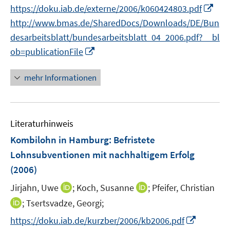
e
f
f
I
https://doku.iab.de/externe/2006/k060424803.pdf
f
r
n
n
n
f
http://www.bmas.de/SharedDocs/Downloads/DE/Bun
ö
e
e
n
n
desarbeitsblatt/bundesarbeitsblatt_04_2006.pdf?__bl
f
n
n
e
e
I
ob=publicationFile
f
u
n
n
n
e
n
e
mehr Informationen
m
e
n
F
u
e
e
n
Literaturhinweis
m
s
F
Kombilohn in Hamburg: Befristete
t
e
Lohnsubventionen mit nachhaltigem Erfolg
e
n
r
(2006)
s
ö
t
I
I
Jirjahn, Uwe
;
Koch, Susanne
;
Pfeifer, Christian
f
e
n
n
I
;
Tsertsvadze, Georgi;
f
r
n
n
n
n
I
https://doku.iab.de/kurzber/2006/kb2006.pdf
ö
e
e
n
e