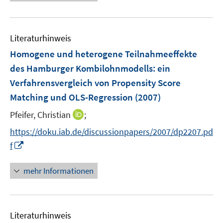
e
n
m
u
e
F
e
n
e
Literaturhinweis
m
n
F
Homogene und heterogene Teilnahmeeffekte
s
e
des Hamburger Kombilohnmodells
:
ein
t
n
e
Verfahrensvergleich von Propensity Score
s
r
Matching und OLS-Regression
(2007)
t
ö
e
I
Pfeifer, Christian
;
f
r
n
f
https://doku.iab.de/discussionpapers/2007/dp2207.pd
ö
n
n
I
f
f
e
e
n
f
u
n
n
n
mehr Informationen
e
e
e
m
u
n
F
e
e
Literaturhinweis
m
n