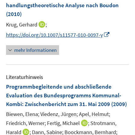
ö
r
handlungstheoretische Analyse nach Boudon
t
f
ö
e
(2010)
f
f
r
n
f
I
Krug, Gerhard
;
ö
e
n
n
I
https://doi.org/10.1007/s11577-010-0097-y
f
n
e
n
n
f
n
e
n
n
mehr Informationen
u
e
e
e
u
n
m
e
F
Literaturhinweis
m
e
F
Programmbegleitende und abschließende
n
e
Evaluation des Bundesprogramms Kommunal-
s
n
Kombi
:
Zwischenbericht zum 31. Mai 2009
t
(2009)
s
e
t
Biewen, Elena;
Viedenz, Jürgen;
Apel, Helmut;
r
e
I
Friedrich, Werner;
Fertig, Michael
;
Strotmann,
ö
r
n
I
Harald
;
Dann, Sabine;
Boockmann, Bernhard;
f