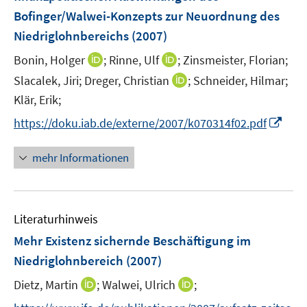
n
Bofinger/Walwei-Konzepts zur Neuordnung des
s
Niedriglohnbereichs
(2007)
t
e
I
I
Bonin, Holger
;
Rinne, Ulf
;
Zinsmeister, Florian;
r
n
n
I
Slacalek, Jiri;
Dreger, Christian
;
Schneider, Hilmar;
ö
n
n
n
Klär, Erik;
f
e
e
n
f
I
https://doku.iab.de/externe/2007/k070314f02.pdf
u
u
e
n
n
e
e
u
e
n
mehr Informationen
m
m
e
n
e
F
F
m
u
e
e
F
e
n
n
e
Literaturhinweis
m
s
s
n
F
Mehr Existenz sichernde Beschäftigung im
t
t
s
e
e
e
Niedriglohnbereich
(2007)
t
n
r
r
e
I
I
Dietz, Martin
;
Walwei, Ulrich
;
s
ö
ö
r
n
n
t
f
f