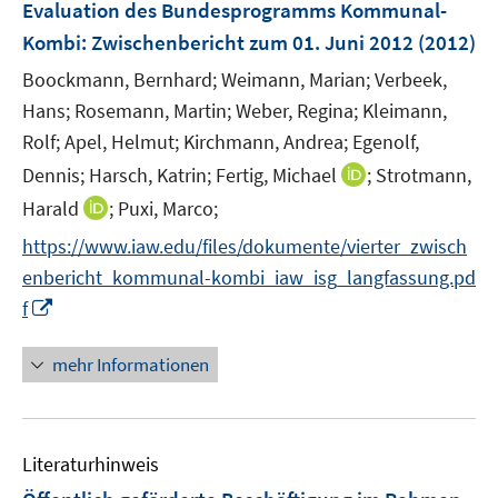
Evaluation des Bundesprogramms Kommunal-
n
Kombi
:
Zwischenbericht zum 01. Juni 2012
(2012)
s
t
Boockmann, Bernhard;
Weimann, Marian;
Verbeek,
e
Hans;
Rosemann, Martin;
Weber, Regina;
Kleimann,
r
Rolf;
Apel, Helmut;
Kirchmann, Andrea;
Egenolf,
ö
I
Dennis;
Harsch, Katrin;
Fertig, Michael
;
Strotmann,
f
n
I
Harald
;
Puxi, Marco;
f
n
n
n
https://www.iaw.edu/files/dokumente/vierter_zwisch
e
n
e
enbericht_kommunal-kombi_iaw_isg_langfassung.pd
u
e
n
I
e
f
u
n
m
e
n
F
mehr Informationen
m
e
e
F
u
n
e
e
s
n
Literaturhinweis
m
t
s
F
e