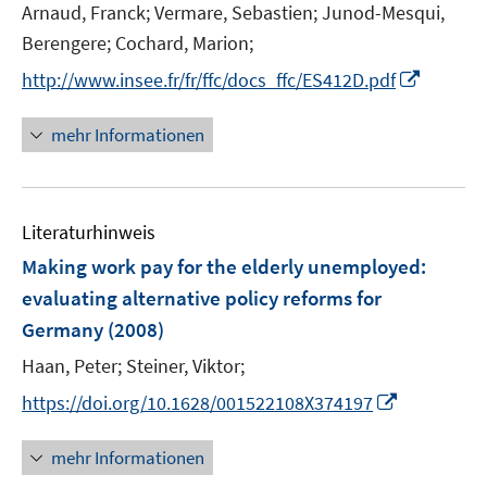
t
Arnaud, Franck;
Vermare, Sebastien;
Junod-Mesqui,
s
e
t
Berengere;
Cochard, Marion;
r
e
I
http://www.insee.fr/fr/ffc/docs_ffc/ES412D.pdf
ö
r
n
f
ö
n
mehr Informationen
f
f
e
n
f
u
e
n
e
n
e
Literaturhinweis
m
n
F
Making work pay for the elderly unemployed
:
e
evaluating alternative policy reforms for
n
Germany
(2008)
s
t
Haan, Peter;
Steiner, Viktor;
e
I
https://doi.org/10.1628/001522108X374197
r
n
ö
n
mehr Informationen
f
e