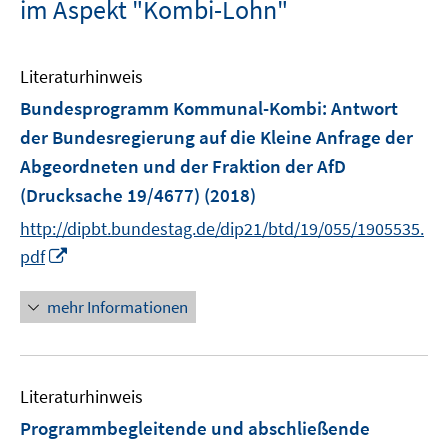
im Aspekt "Kombi-Lohn"
Literaturhinweis
Bundesprogramm Kommunal-Kombi
:
Antwort
der Bundesregierung auf die Kleine Anfrage der
Abgeordneten und der Fraktion der AfD
(Drucksache 19/4677)
(2018)
http://dipbt.bundestag.de/dip21/btd/19/055/1905535.
I
pdf
n
n
mehr Informationen
e
u
e
Literaturhinweis
m
F
Programmbegleitende und abschließende
e