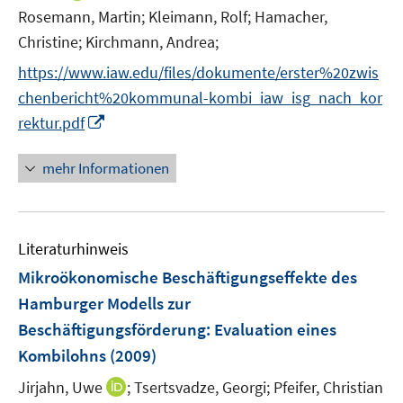
ö
n
n
f
Rosemann, Martin;
Kleimann, Rolf;
Hamacher,
f
e
n
n
Christine;
Kirchmann, Andrea;
f
u
e
e
n
e
https://www.iaw.edu/files/dokumente/erster%20zwis
u
n
e
m
chenbericht%20kommunal-kombi_iaw_isg_nach_kor
e
n
F
m
I
rektur.pdf
e
F
n
n
e
n
mehr Informationen
s
n
e
t
s
u
e
t
e
r
Literaturhinweis
e
m
ö
r
F
Mikroökonomische Beschäftigungseffekte des
f
ö
e
Hamburger Modells zur
f
f
n
Beschäftigungsförderung
:
Evaluation eines
n
f
s
e
Kombilohns
(2009)
n
t
n
e
e
I
Jirjahn, Uwe
;
Tsertsvadze, Georgi;
Pfeifer, Christian
n
r