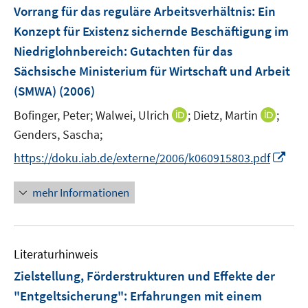
F
Vorrang für das reguläre Arbeitsverhältnis: Ein
s
e
Konzept für Existenz sichernde Beschäftigung im
t
n
e
Niedriglohnbereich
:
Gutachten für das
s
r
Sächsische Ministerium für Wirtschaft und Arbeit
t
ö
e
(SMWA)
(2006)
f
r
f
I
I
Bofinger, Peter;
Walwei, Ulrich
;
Dietz, Martin
;
ö
n
n
n
Genders, Sascha;
f
e
n
n
f
I
https://doku.iab.de/externe/2006/k060915803.pdf
n
e
e
n
n
u
u
e
n
mehr Informationen
e
e
n
e
m
m
u
F
F
e
e
e
Literaturhinweis
m
n
n
F
Zielstellung, Förderstrukturen und Effekte der
s
s
e
"Entgeltsicherung"
:
Erfahrungen mit einem
t
t
n