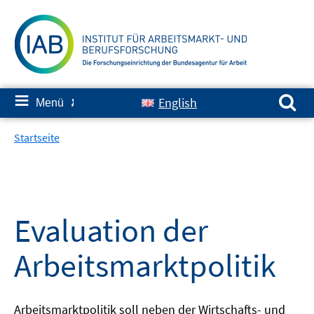
Springe
zum
Inhalt
Suchen nach:
≡
English
Menü
✘
Startseite
Evaluation der
Arbeitsmarktpolitik
Arbeitsmarktpolitik soll neben der Wirtschafts- und