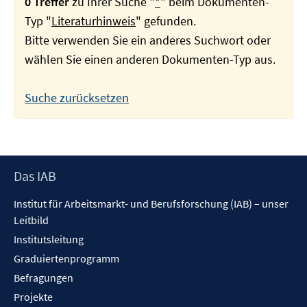
0 Treffer
zu Ihrer Suche "
*
" beim Dokumenten-
Typ "
Literaturhinweis
" gefunden.
Bitte verwenden Sie ein anderes Suchwort oder
wählen Sie einen anderen Dokumenten-Typ aus.
Suche zurücksetzen
Footer
Das IAB
Inhalt
Institut für Arbeitsmarkt- und Berufsforschung (IAB) – unser
Leitbild
Institutsleitung
Graduiertenprogramm
Befragungen
Projekte