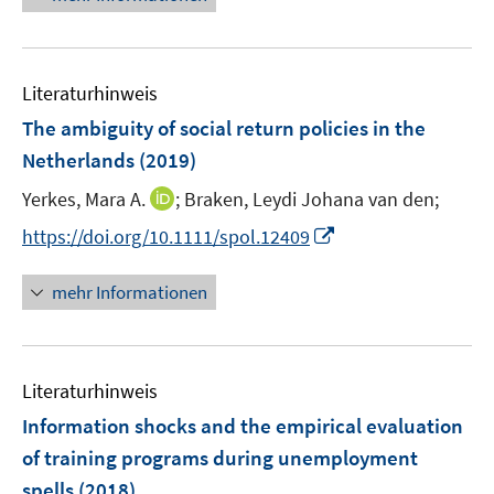
ö
e
f
u
f
e
n
Literaturhinweis
m
e
F
The ambiguity of social return policies in the
n
e
Netherlands
(2019)
n
I
Yerkes, Mara A.
;
Braken, Leydi Johana van den;
s
n
t
I
https://doi.org/10.1111/spol.12409
n
e
n
e
r
n
mehr Informationen
u
ö
e
e
f
u
m
f
e
F
n
Literaturhinweis
m
e
e
F
Information shocks and the empirical evaluation
n
n
e
of training programs during unemployment
s
n
spells
(2018)
t