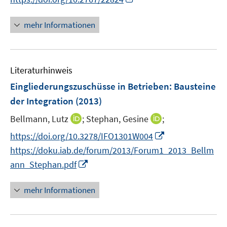
n
n
e
e
n
n
mehr Informationen
u
e
e
u
m
e
F
Literaturhinweis
m
e
F
Eingliederungszuschüsse in Betrieben: Bausteine
n
e
der Integration
(2013)
s
n
t
I
I
Bellmann, Lutz
;
Stephan, Gesine
;
s
e
n
n
t
I
https://doi.org/10.3278/IFO1301W004
r
n
n
e
n
https://doku.iab.de/forum/2013/Forum1_2013_Bellm
ö
e
e
r
n
I
ann_Stephan.pdf
f
u
u
ö
e
n
f
e
e
f
u
n
mehr Informationen
n
m
m
f
e
e
e
F
F
n
m
u
n
e
e
e
F
e