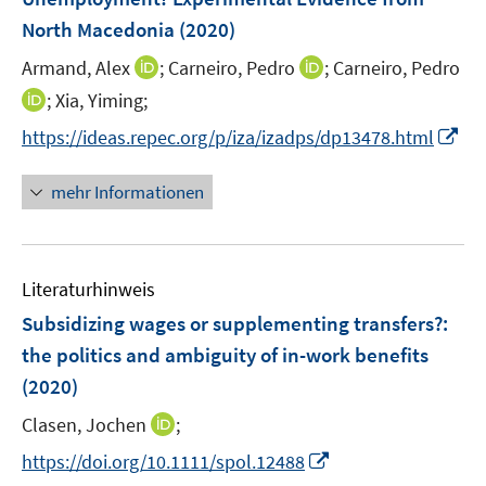
n
e
North Macedonia
(2020)
s
r
t
I
I
Armand, Alex
;
Carneiro, Pedro
;
Carneiro, Pedro
ö
e
n
n
I
;
Xia, Yiming;
f
r
n
n
n
f
I
https://ideas.repec.org/p/iza/izadps/dp13478.html
ö
e
e
n
n
n
f
u
u
e
e
n
mehr Informationen
f
e
e
u
n
e
n
m
m
e
u
e
F
F
m
e
n
e
e
F
Literaturhinweis
m
n
n
e
F
Subsidizing wages or supplementing transfers?
:
s
s
n
e
t
t
the politics and ambiguity of in-work benefits
s
n
e
e
(2020)
t
s
r
r
e
t
I
Clasen, Jochen
;
ö
ö
r
e
n
f
f
I
https://doi.org/10.1111/spol.12488
ö
r
n
f
f
n