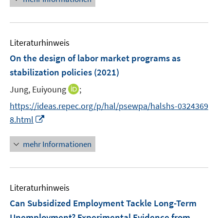
e
f
e
m
f
u
F
n
e
e
e
Literaturhinweis
m
n
n
F
On the design of labor market programs as
s
e
stabilization policies
(2021)
t
n
e
I
Jung, Euiyoung
;
s
r
n
t
https://ideas.repec.org/p/hal/psewpa/halshs-0324369
ö
n
e
I
f
8.html
e
r
n
f
u
ö
n
n
mehr Informationen
e
f
e
e
m
f
u
n
F
n
e
e
e
Literaturhinweis
m
n
n
F
Can Subsidized Employment Tackle Long-Term
s
e
Unemployment? Experimental Evidence from
t