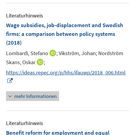
u
e
F
e
n
e
Literaturhinweis
m
n
F
Wage subsidies, job-displacement and Swedish
s
e
firms
:
a comparison between policy systems
t
n
e
(2018)
s
r
t
I
Lombardi, Stefano
;
Vikström, Johan;
Nordström
ö
e
n
I
Skans, Oskar
;
f
r
n
n
f
https://ideas.repec.org/p/hhs/ifauwp/2018_006.html
ö
e
n
n
I
f
u
e
e
n
f
e
u
n
n
n
mehr Informationen
m
e
e
e
F
m
u
n
e
F
e
n
e
Literaturhinweis
m
s
n
F
Benefit reform for employment and equal
t
s