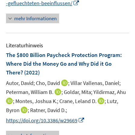
F
m
I
-gefluechteten-beeinflussen/
e
e
F
n
m
n
e
n
mehr Informationen
F
s
n
e
e
t
s
u
n
e
t
e
s
r
Literaturhinweis
e
m
t
ö
r
F
The $800 Billion Paycheck Protection Program:
e
f
ö
e
r
Where Did the Money Go and Why Did it Go
f
f
n
ö
There?
(2022)
n
f
s
f
e
n
t
I
Autor, David;
Cho, David
;
Villar Vallenas, Daniel;
f
n
e
e
n
n
I
Peterman, William B.
;
Goldar, Mita;
Yildirmaz, Ahu
n
r
n
e
n
I
I
;
Montes, Joshua K.;
Crane, Leland D.
;
Lutz,
ö
e
n
n
n
n
I
Byron
;
Ratner, David D.;
f
u
e
n
n
n
f
e
I
https://doi.org/10.3386/w29669
u
e
e
n
n
m
n
e
u
u
e
e
F
n