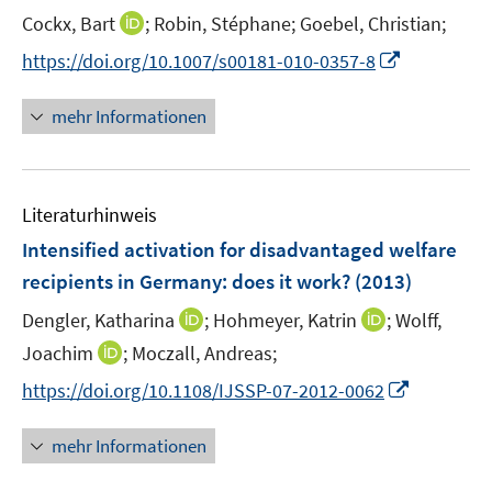
r
e
I
Cockx, Bart
;
Robin, Stéphane;
Goebel, Christian;
ö
r
n
f
I
https://doi.org/10.1007/s00181-010-0357-8
ö
n
f
n
f
e
n
n
mehr Informationen
f
u
e
e
n
e
n
u
e
m
e
n
F
Literaturhinweis
m
e
F
Intensified activation for disadvantaged welfare
n
e
recipients in Germany: does it work?
(2013)
s
n
t
I
I
Dengler, Katharina
;
Hohmeyer, Katrin
;
Wolff,
s
e
n
n
t
I
Joachim
;
Moczall, Andreas;
r
n
n
e
n
I
https://doi.org/10.1108/IJSSP-07-2012-0062
ö
e
e
r
n
n
f
u
u
ö
e
n
f
mehr Informationen
e
e
f
u
e
n
m
m
f
e