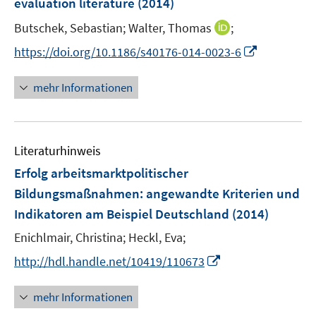
evaluation literature
(2014)
e
s
ö
ö
r
t
I
Butschek, Sebastian;
Walter, Thomas
;
f
f
ö
e
n
f
f
I
https://doi.org/10.1186/s40176-014-0023-6
f
r
n
n
n
n
f
ö
e
e
e
n
n
mehr Informationen
f
u
n
n
e
e
f
e
u
n
n
m
e
e
F
Literaturhinweis
m
n
e
F
Erfolg arbeitsmarktpolitischer
n
e
Bildungsmaßnahmen
:
angewandte Kriterien und
s
n
Indikatoren am Beispiel Deutschland
(2014)
t
s
e
t
Enichlmair, Christina;
Heckl, Eva;
r
e
I
http://hdl.handle.net/10419/110673
ö
r
n
f
ö
n
mehr Informationen
f
f
e
n