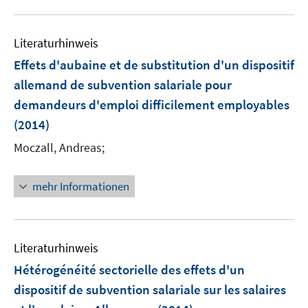
f
u
e
n
e
n
e
Literaturhinweis
m
n
F
Effets d'aubaine et de substitution d'un dispositif
e
allemand de subvention salariale pour
n
demandeurs d'emploi difficilement employables
s
(2014)
t
e
Moczall, Andreas;
r
ö
mehr Informationen
f
f
n
e
Literaturhinweis
n
Hétérogénéité sectorielle des effets d'un
dispositif de subvention salariale sur les salaires