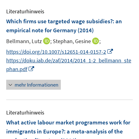
n
e
n
e
Literaturhinweis
m
n
F
Which firms use targeted wage subsidies?
:
an
e
empirical note for Germany
(2014)
n
I
I
Bellmann, Lutz
;
Stephan, Gesine
;
s
n
n
t
I
https://doi.org/10.1007/s12651-014-0157-2
n
n
e
n
https://doku.iab.de/zaf/2014/2014_1-2_bellmann_ste
e
e
r
n
I
phan.pdf
u
u
ö
e
n
e
e
f
u
n
mehr Informationen
m
m
f
e
e
F
F
n
m
u
e
e
e
F
e
n
n
n
e
Literaturhinweis
m
s
s
n
F
What active labour market programmes work for
t
t
s
e
e
e
immigrants in Europe?
:
a meta-analysis of the
t
n
r
r