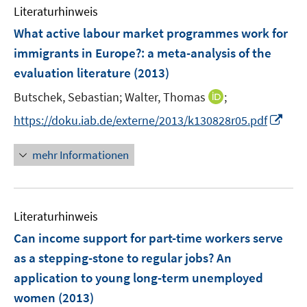
n
n
n
e
Literaturhinweis
m
s
s
n
F
What active labour market programmes work for
t
t
s
e
e
e
immigrants in Europe?
:
a meta-analysis of the
t
n
r
r
evaluation literature
(2013)
e
s
ö
ö
r
t
I
Butschek, Sebastian;
Walter, Thomas
;
f
f
ö
e
n
f
f
I
https://doku.iab.de/externe/2013/k130828r05.pdf
f
r
n
n
n
n
f
ö
e
e
e
n
n
mehr Informationen
f
u
n
n
e
e
f
e
u
n
n
m
e
e
F
Literaturhinweis
m
n
e
F
Can income support for part-time workers serve
n
e
as a stepping-stone to regular jobs? An
s
n
application to young long-term unemployed
t
s
e
women
(2013)
t