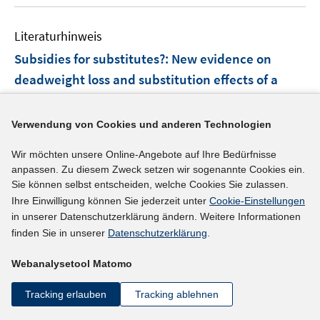
n
u
e
F
n
m
e
n
e
e
F
Literaturhinweis
m
n
n
e
F
Subsidies for substitutes?
:
New evidence on
s
n
e
t
deadweight loss and substitution effects of a
s
n
e
wage subsidy for hard-to-place job-seekers
t
s
r
e
(2013)
t
Verwendung von Cookies und anderen Technologien
ö
r
e
Moczall, Andreas;
f
ö
r
Wir möchten unsere Online-Angebote auf Ihre Bedürfnisse
f
f
https://doku.iab.de/discussionpapers/2013/dp0513.pd
anpassen. Zu diesem Zweck setzen wir sogenannte Cookies ein.
ö
n
f
I
Sie können selbst entscheiden, welche Cookies Sie zulassen.
f
f
e
n
Ihre Einwilligung können Sie jederzeit unter
Cookie-Einstellungen
n
f
n
in unserer Datenschutzerklärung ändern. Weitere Informationen
e
n
mehr Informationen
n
finden Sie in unserer
Datenschutzerklärung
.
n
e
e
u
n
Webanalysetool Matomo
e
Literaturhinweis
m
Tracking erlauben
Tracking ablehnen
F
How long and how much? Learning about the