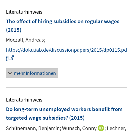
n
m
m
f
e
n
n
e
F
F
n
Literaturhinweis
m
n
e
e
e
F
The effect of hiring subsidies on regular wages
n
n
n
e
(2015)
s
s
n
t
t
Moczall, Andreas;
s
e
e
t
https://doku.iab.de/discussionpapers/2015/dp0115.pd
r
r
e
I
f
ö
ö
r
n
f
f
ö
n
mehr Informationen
f
f
f
e
n
n
f
u
e
e
n
e
n
n
e
Literaturhinweis
m
n
F
Do long-term unemployed workers benefit from
e
targeted wage subsidies?
(2015)
n
I
Schünemann, Benjamin;
Wunsch, Conny
;
Lechner,
s