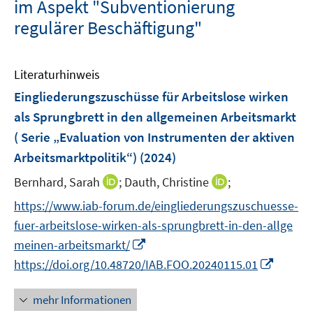
im Aspekt "Subventionierung
regulärer Beschäftigung"
Literaturhinweis
Eingliederungszuschüsse für Arbeitslose wirken
als Sprungbrett in den allgemeinen Arbeitsmarkt
( Serie „Evaluation von Instrumenten der aktiven
Arbeitsmarktpolitik“)
(2024)
I
I
Bernhard, Sarah
;
Dauth, Christine
;
n
n
https://www.iab-forum.de/eingliederungszuschuesse-
n
n
fuer-arbeitslose-wirken-als-sprungbrett-in-den-allge
e
e
I
meinen-arbeitsmarkt/
u
u
n
I
https://doi.org/10.48720/IAB.FOO.20240115.01
e
e
n
n
m
m
e
n
F
F
mehr Informationen
u
e