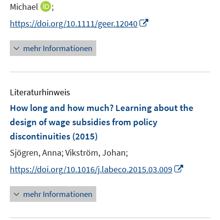
n
t
I
Michael
;
n
e
n
I
https://doi.org/10.1111/geer.12040
e
r
n
n
u
ö
e
n
mehr Informationen
e
f
u
e
m
f
e
u
F
n
m
e
e
e
F
Literaturhinweis
m
n
n
e
F
How long and how much? Learning about the
s
n
e
t
design of wage subsidies from policy
s
n
e
discontinuities
t
(2015)
s
r
e
t
Sjögren, Anna;
Vikström, Johan;
ö
r
e
I
f
https://doi.org/10.1016/j.labeco.2015.03.009
ö
r
n
f
f
ö
n
n
mehr Informationen
f
f
e
e
n
f
u
n
e