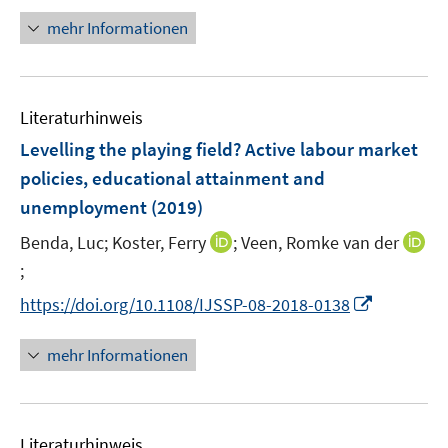
f
ö
e
n
n
n
f
mehr Informationen
f
u
e
e
e
n
f
e
n
n
u
e
n
m
e
n
e
F
Literaturhinweis
m
n
e
F
Levelling the playing field? Active labour market
n
e
policies, educational attainment and
s
n
unemployment
(2019)
t
s
e
t
I
Benda, Luc;
Koster, Ferry
;
Veen, Romke van der
r
e
n
;
I
ö
r
n
n
I
f
https://doi.org/10.1108/IJSSP-08-2018-0138
ö
e
n
n
f
f
u
e
n
n
mehr Informationen
f
e
u
e
e
n
m
e
u
n
e
F
m
e
n
e
F
Literaturhinweis
m