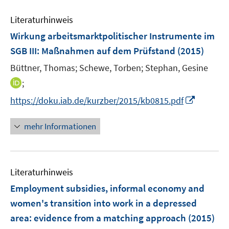
t
m
e
s
n
n
e
F
Literaturhinweis
m
t
s
s
r
e
F
e
Wirkung arbeitsmarktpolitischer Instrumente im
t
t
ö
n
e
r
e
e
SGB III: Maßnahmen auf dem Prüfstand
(2015)
f
s
n
ö
r
r
f
t
Büttner, Thomas;
Schewe, Torben;
Stephan, Gesine
s
f
ö
ö
n
e
t
I
f
;
f
f
e
r
e
n
n
f
f
I
https://doku.iab.de/kurzber/2015/kb0815.pdf
n
ö
r
n
e
n
n
n
f
ö
e
n
e
e
n
mehr Informationen
f
f
u
n
n
e
n
f
e
u
e
n
m
e
n
e
F
Literaturhinweis
m
n
e
F
Employment subsidies, informal economy and
n
e
women's transition into work in a depressed
s
n
area
t
:
evidence from a matching approach
(2015)
s