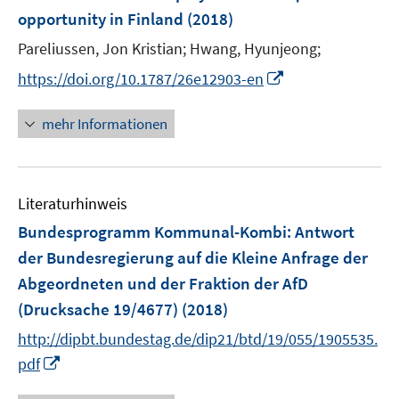
e
e
opportunity in Finland
(2018)
t
n
r
e
Pareliussen, Jon Kristian;
Hwang, Hyunjeong;
s
ö
r
t
I
f
https://doi.org/10.1787/26e12903-en
ö
e
n
f
f
r
n
n
mehr Informationen
f
ö
e
e
n
f
u
n
e
f
e
n
n
Literaturhinweis
m
e
F
Bundesprogramm Kommunal-Kombi
:
Antwort
n
e
der Bundesregierung auf die Kleine Anfrage der
n
Abgeordneten und der Fraktion der AfD
s
(Drucksache 19/4677)
(2018)
t
e
http://dipbt.bundestag.de/dip21/btd/19/055/1905535.
r
I
pdf
ö
n
f