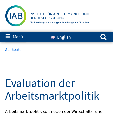
Springe
zum
Inhalt
Suchen nach:
≡
English
Menü
✘
Startseite
Evaluation der
Arbeitsmarktpolitik
Arbeitsmarktpolitik soll neben der Wirtschafts- und