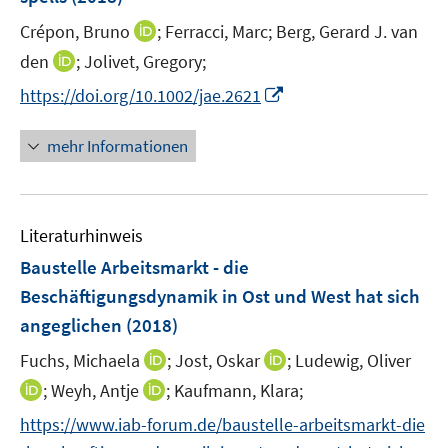
s
e
t
I
Crépon, Bruno
;
Ferracci, Marc;
Berg, Gerard J. van
r
e
n
I
den
;
Jolivet, Gregory;
ö
r
n
n
f
I
https://doi.org/10.1002/jae.2621
ö
e
n
f
n
f
u
e
n
n
mehr Informationen
f
e
u
e
e
n
m
e
n
u
e
F
m
e
n
e
F
Literaturhinweis
m
n
e
F
Baustelle Arbeitsmarkt - die
s
n
e
t
Beschäftigungsdynamik in Ost und West hat sich
s
n
e
angeglichen
t
(2018)
s
r
e
t
I
I
Fuchs, Michaela
;
Jost, Oskar
;
Ludewig, Oliver
ö
r
e
n
n
I
I
;
Weyh, Antje
f
;
Kaufmann, Klara;
ö
r
n
n
n
n
f
f
https://www.iab-forum.de/baustelle-arbeitsmarkt-die
ö
e
e
n
n
n
f