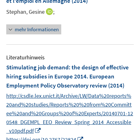
et l'emploi en Allemagne
(2014)
I
Stephan, Gesine
;
n
n
mehr Informationen
e
u
e
m
Literaturhinweis
F
Stimulating job demand
:
the design of effective
e
hiring subsidies in Europe 2014. European
n
Employment Policy Observatory review
(2014)
s
t
http://csdle.lex.unict.it/Archive/LW/Data%20reports%
e
20and%20studies/Reports%20%20from%20Committ
r
ee%20and%20Groups%20of%20Experts/20140701-12
ö
0548_DGEMPL_EEO_Review_Spring_2014_Accessible
f
I
_v10pdf.pdf
f
n
I
n
https://doi.org/10.2767/22824