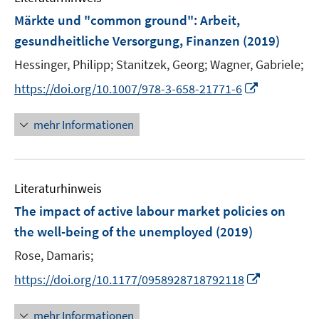
n
e
F
Märkte und "common ground": Arbeit,
s
n
e
gesundheitliche Versorgung, Finanzen
(2019)
t
s
n
e
t
Hessinger, Philipp;
Stanitzek, Georg;
Wagner, Gabriele;
s
r
e
t
I
https://doi.org/10.1007/978-3-658-21771-6
ö
r
e
n
f
ö
r
n
mehr Informationen
f
f
ö
e
n
f
f
u
e
n
f
e
n
e
n
Literaturhinweis
m
n
e
F
The impact of active labour market policies on
n
e
the well-being of the unemployed
(2019)
n
Rose, Damaris;
s
t
I
https://doi.org/10.1177/0958928718792118
e
n
r
n
mehr Informationen