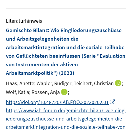
e
e
e
u
n
n
m
e
s
s
F
Literaturhinweis
m
t
t
e
F
e
e
Gemischte Bilanz: Wie Eingliederungszuschüsse
n
e
r
r
und Arbeitsgelegenheiten die
s
n
ö
ö
Arbeitsmarktintegration und die soziale Teilhabe
t
s
f
f
e
von Geflüchteten beeinflussen (Serie "Evaluation
t
f
f
r
e
von Instrumenten der aktiven
n
n
ö
r
e
e
Arbeitsmarktpolitik")
(2023)
f
ö
n
n
I
Haas, Anette;
Wapler, Rüdiger;
Teichert, Christian
;
f
f
n
n
I
f
Wolf, Katja;
Rossen, Anja
;
n
e
n
n
I
https://doi.org/10.48720/IAB.FOO.20230202.01
e
n
n
e
n
https://www.iab-forum.de/gemischte-bilanz-wie-eingl
u
e
n
n
e
iederungszuschuesse-und-arbeitsgelegenheiten-die-
u
e
m
arbeitsmarktintegration-und-die-soziale-teilhabe-von
e
u