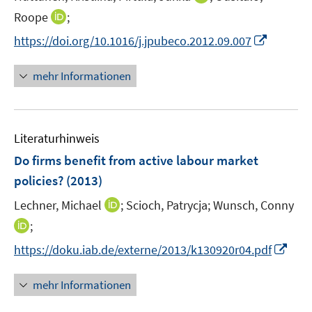
e
n
t
I
Roope
;
r
n
e
n
I
https://doi.org/10.1016/j.jpubeco.2012.09.007
ö
e
r
n
n
f
u
ö
e
n
f
mehr Informationen
e
f
u
e
n
m
f
e
u
e
F
n
m
e
n
e
e
F
Literaturhinweis
m
n
n
e
F
Do firms benefit from active labour market
s
n
e
t
policies?
(2013)
s
n
e
t
I
Lechner, Michael
;
Scioch, Patrycja;
Wunsch, Conny
s
r
e
n
t
I
;
ö
r
n
e
n
f
I
https://doku.iab.de/externe/2013/k130920r04.pdf
ö
e
r
n
f
n
f
u
ö
e
n
n
f
mehr Informationen
e
f
u
e
e
n
m
f
e