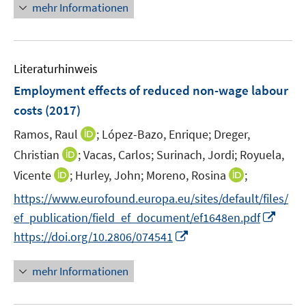
n
mehr Informationen
f
e
n
u
e
e
n
Literaturhinweis
m
F
Employment effects of reduced non-wage labour
e
costs
(2017)
n
I
Ramos, Raul
;
López-Bazo, Enrique;
Dreger,
s
n
t
I
Christian
;
Vacas, Carlos;
Surinach, Jordi;
Royuela,
n
e
n
I
I
Vicente
;
Hurley, John;
Moreno, Rosina
;
e
r
n
n
n
https://www.eurofound.europa.eu/sites/default/files/
u
ö
e
n
n
e
I
f
ef_publication/field_ef_document/ef1648en.pdf
u
e
e
m
n
f
I
e
https://doi.org/10.2806/074541
u
u
F
n
n
n
m
e
e
e
e
e
n
F
mehr Informationen
m
m
n
u
n
e
e
F
F
s
e
u
n
e
e