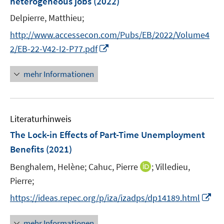
heterogeneous jobs
(2022)
t
t
n
e
e
Delpierre, Matthieu;
s
r
r
t
http://www.accessecon.com/Pubs/EB/2022/Volume4
ö
ö
e
I
2/EB-22-V42-I2-P77.pdf
f
f
r
n
f
f
ö
n
n
n
mehr Informationen
f
e
e
e
f
u
n
n
n
e
e
Literaturhinweis
m
n
F
The Lock-in Effects of Part-Time Unemployment
e
Benefits
(2021)
n
I
Benghalem, Helène;
Cahuc, Pierre
;
Villedieu,
s
n
t
Pierre;
n
e
I
https://ideas.repec.org/p/iza/izadps/dp14189.html
e
r
n
u
ö
n
mehr Informationen