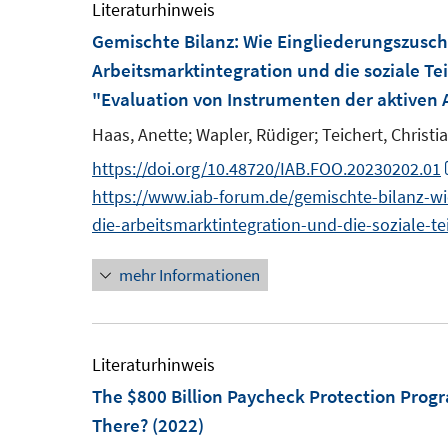
F
F
m
Literaturhinweis
e
e
f
e
e
F
Gemischte Bilanz: Wie Eingliederungszusc
n
n
n
n
n
e
Arbeitsmarktintegration und die soziale Te
e
s
s
n
"Evaluation von Instrumenten der aktiven 
n
t
t
s
Haas, Anette;
Wapler, Rüdiger;
Teichert, Christi
e
e
t
https://doi.org/10.48720/IAB.FOO.20230202.01
r
r
e
https://www.iab-forum.de/gemischte-bilanz-w
ö
ö
r
die-arbeitsmarktintegration-und-die-soziale-t
f
f
ö
f
f
f
mehr Informationen
n
n
f
e
e
n
n
n
e
Literaturhinweis
n
The $800 Billion Paycheck Protection Prog
There?
(2022)