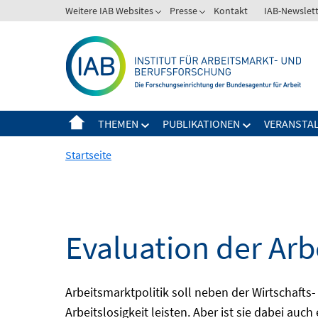
Springe
Weitere IAB Websites
Presse
Kontakt
IAB-Newslet
zum
Inhalt
THEMEN
PUBLIKATIONEN
VERANSTA
Startseite
Evaluation der Arb
Arbeitsmarktpolitik soll neben der Wirtschafts-
Arbeitslosigkeit leisten. Aber ist sie dabei au