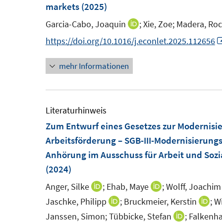
e
markets
(2025)
n
Garcia-Cabo, Joaquin
;
Xie, Zoe;
Madera, Roc
I
s
n
https://doi.org/10.1016/j.econlet.2025.112656
t
n
e
mehr Informationen
e
r
u
ö
e
f
m
Literaturhinweis
f
F
Zum Entwurf eines Gesetzes zur Modernisi
n
e
Arbeitsförderung – SGB-III-Modernisierung
e
n
Anhörung im Ausschuss für Arbeit und Soz
n
s
(2024)
t
Anger, Silke
;
Ehab, Maye
;
Wolff, Joachim
I
I
e
n
n
Jaschke, Philipp
;
Bruckmeier, Kerstin
;
W
I
I
r
n
n
n
n
Janssen, Simon;
Tübbicke, Stefan
;
Falkenha
I
ö