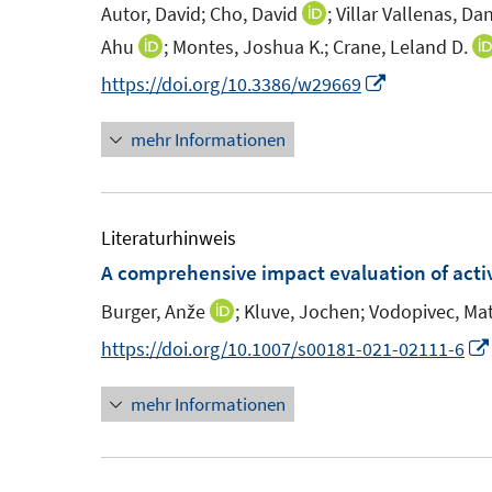
Autor, David;
Cho, David
;
Villar Vallenas, Dan
I
n
Ahu
;
Montes, Joshua K.;
Crane, Leland D.
I
n
n
I
https://doi.org/10.3386/w29669
e
n
n
u
mehr Informationen
e
n
e
u
e
m
e
u
F
m
e
Literaturhinweis
e
F
m
A comprehensive impact evaluation of act
n
e
F
Burger, Anže
;
Kluve, Jochen;
Vodopivec, Mat
I
s
n
e
n
https://doi.org/10.1007/s00181-021-02111-6
t
s
n
n
e
t
s
mehr Informationen
e
r
e
t
u
ö
r
e
e
f
ö
r