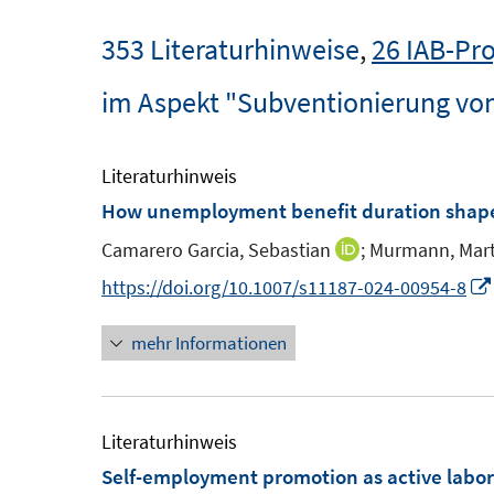
353 Literaturhinweise
,
26 IAB-Pro
im Aspekt "Subventionierung vo
Literaturhinweis
How unemployment benefit duration shape
Camarero Garcia, Sebastian
;
Murmann, Mart
I
n
https://doi.org/10.1007/s11187-024-00954-8
n
mehr Informationen
e
u
e
m
Literaturhinweis
F
Self-employment promotion as active labor m