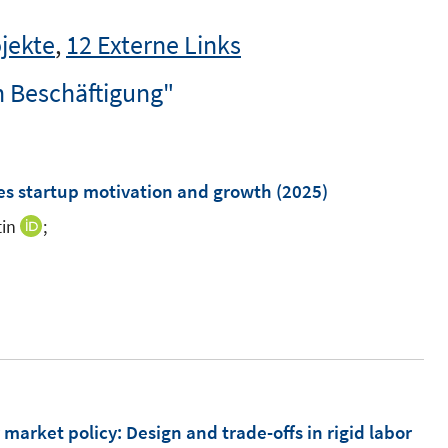
jekte
,
12 Externe Links
n Beschäftigung"
s startup motivation and growth
(2025)
in
;
I
n
I
n
n
e
n
u
e
e
u
m
e
F
m
arket policy: Design and trade-offs in rigid labor