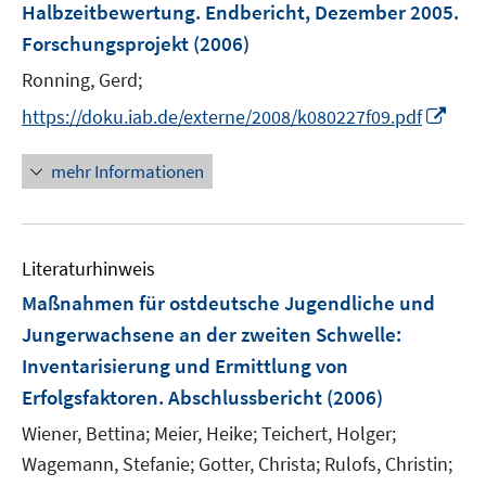
e
Halbzeitbewertung. Endbericht, Dezember 2005.
r
Forschungsprojekt
(2006)
ö
Ronning, Gerd;
f
f
I
https://doku.iab.de/externe/2008/k080227f09.pdf
n
n
e
n
mehr Informationen
n
e
u
e
Literaturhinweis
m
F
Maßnahmen für ostdeutsche Jugendliche und
e
Jungerwachsene an der zweiten Schwelle
:
n
Inventarisierung und Ermittlung von
s
Erfolgsfaktoren. Abschlussbericht
(2006)
t
e
Wiener, Bettina;
Meier, Heike;
Teichert, Holger;
r
Wagemann, Stefanie;
Gotter, Christa;
Rulofs, Christin;
ö