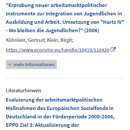
r
"Erprobung neuer arbeitsmarktpolitischer
t
ö
e
Instrumente zur Integration von Jugendlichen in
f
r
Ausbildung und Arbeit. Umsetzung von "Hartz IV"
f
ö
- Wo bleiben die Jugendlichen?"
(2006)
n
f
e
Kühnlein, Gertrud;
Klein, Birgit;
f
n
n
I
https://www.econstor.eu/handle/10419/116420
e
n
n
n
mehr Informationen
e
u
e
Literaturhinweis
m
F
Evaluierung der arbeitsmarktpolitischen
e
Maßnahmen des Europäischen Sozialfonds in
n
Deutschland in der Förderperiode 2000-2006,
s
EPPD Ziel 3
:
Aktualisierung der
t