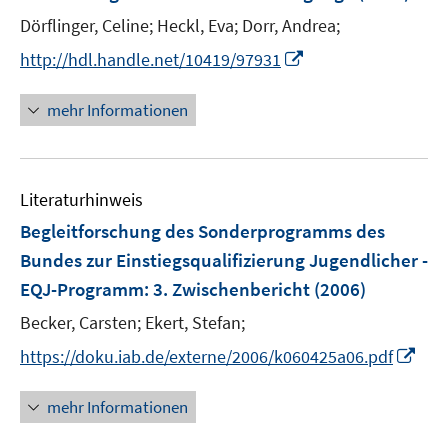
n
Dörflinger, Celine;
Heckl, Eva;
Dorr, Andrea;
s
t
I
http://hdl.handle.net/10419/97931
e
n
r
n
mehr Informationen
ö
e
f
u
f
e
n
Literaturhinweis
m
e
F
Begleitforschung des Sonderprogramms des
n
e
Bundes zur Einstiegsqualifizierung Jugendlicher -
n
EQJ-Programm
:
3. Zwischenbericht
(2006)
s
t
Becker, Carsten;
Ekert, Stefan;
e
I
https://doku.iab.de/externe/2006/k060425a06.pdf
r
n
ö
n
mehr Informationen
f
e
f