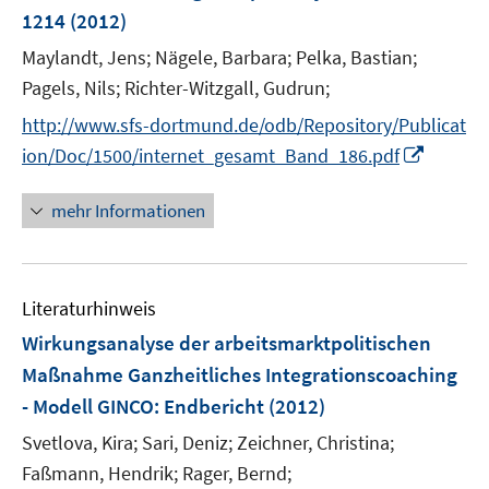
r
n
1214
(2012)
ö
Maylandt, Jens;
Nägele, Barbara;
Pelka, Bastian;
f
Pagels, Nils;
Richter-Witzgall, Gudrun;
f
n
http://www.sfs-dortmund.de/odb/Repository/Publicat
e
I
ion/Doc/1500/internet_gesamt_Band_186.pdf
n
n
n
mehr Informationen
e
u
e
Literaturhinweis
m
F
Wirkungsanalyse der arbeitsmarktpolitischen
e
Maßnahme Ganzheitliches Integrationscoaching
n
- Modell GINCO
:
Endbericht
(2012)
s
t
Svetlova, Kira;
Sari, Deniz;
Zeichner, Christina;
e
Faßmann, Hendrik;
Rager, Bernd;