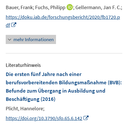
t
I
Bauer, Frank;
Fuchs, Philipp
;
Gellermann, Jan F. C.;
e
n
https://doku.iab.de/forschungsbericht/2020/fb1720.p
r
n
I
df
ö
e
n
f
u
n
mehr Informationen
f
e
e
n
m
u
e
F
e
n
e
Literaturhinweis
m
n
F
Die ersten fünf Jahre nach einer
s
e
berufsvorbereitenden Bildungsmaßnahme (BVB)
:
t
n
e
Befunde zum Übergang in Ausbildung und
s
r
Beschäftigung
(2016)
t
ö
e
Plicht, Hannelore;
f
r
f
I
https://doi.org/10.3790/sfo.65.6.142
ö
n
n
f