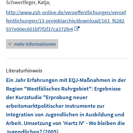
Schwertfeger, Katja;
f
f
http://www.zsh-online.de/veroeffentlichungen/veroef
n
fentlichungen/13-projektarchiv/download/163_f6282
e
I
937e00ec601bf7f2f37ca372fe4
n
n
n
mehr Informationen
e
u
e
Literaturhinweis
m
F
Ein Jahr Erfahrungen mit EQJ-Maßnahmen in der
e
Region "Westfälisches Ruhrgebiet"
:
Ergebnisse
n
der Kurzstudie "Erprobung neuer
s
arbeitsmarktpolitischer Instrumente zur
t
e
Integration von Jugendlichen in Ausbildung und
r
Arbeit. Umsetzung von 'Hartz IV' - Wo bleiben die
ö
Jugendlichen?
(2005)