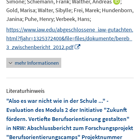
I
Simone;
Schiemann, Frank;
Walther, Andreas
;
f
r
n
n
Gold, Marisa;
Walter, Sibylle;
Frei, Marek;
Hundenborn,
ö
n
e
Janina;
Puhe, Henry;
Verbeek, Hans;
f
e
n
f
https://www.iaw.edu/abgeschlossene_iaw-gutachten.
u
n
html?fjahr=1325372400&file=files/dokumente/bereb_
e
e
I
m
3_zwischenbericht_2012.pdf
n
n
F
n
e
mehr Informationen
e
n
u
s
e
t
Literaturhinweis
m
e
F
r
"Also es war nicht wie in der Schule ..." -
e
ö
Evaluation des Moduls 2 der Initiative "Zukunft
n
f
fördern. Vertiefte Berufsorientierung gestalten"
s
f
in NRW
:
Abschlussbericht zum Forschungsprojekt
t
n
e
e
"Berufsorientierungscamps" Projektnummer