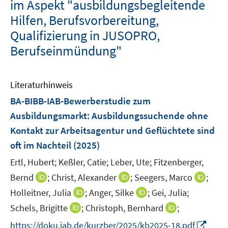
im Aspekt "ausbildungsbegleitende
Hilfen, Berufsvorbereitung,
Qualifizierung in JUSOPRO,
Berufseinmündung"
Literaturhinweis
BA-BIBB-IAB-Bewerberstudie zum
Ausbildungsmarkt: Ausbildungssuchende ohne
Kontakt zur Arbeitsagentur und Geflüchtete sind
oft im Nachteil
(2025)
Ertl, Hubert;
Keßler, Catie;
Leber, Ute;
Fitzenberger,
I
I
I
Bernd
;
Christ, Alexander
;
Seegers, Marco
;
n
n
n
I
I
Holleitner, Julia
;
Anger, Silke
;
Gei, Julia;
n
n
n
n
n
I
I
Schels, Brigitte
;
Christoph, Bernhard
;
e
e
e
n
n
n
n
I
https://doku.iab.de/kurzber/2025/kb2025-18.pdf
u
u
u