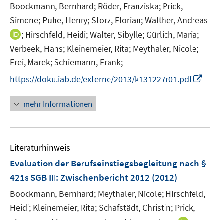
Boockmann, Bernhard;
Röder, Franziska;
Prick,
Simone;
Puhe, Henry;
Storz, Florian;
Walther, Andreas
I
;
Hirschfeld, Heidi;
Walter, Sibylle;
Gürlich, Maria;
n
Verbeek, Hans;
Kleinemeier, Rita;
Meythaler, Nicole;
n
Frei, Marek;
Schiemann, Frank;
e
I
https://doku.iab.de/externe/2013/k131227r01.pdf
u
n
e
n
mehr Informationen
m
e
F
u
e
e
n
Literaturhinweis
m
s
F
Evaluation der Berufseinstiegsbegleitung nach §
t
e
e
421s SGB III
:
Zwischenbericht 2012
(2012)
n
r
Boockmann, Bernhard;
Meythaler, Nicole;
Hirschfeld,
s
ö
t
Heidi;
Kleinemeier, Rita;
Schafstädt, Christin;
Prick,
f
e