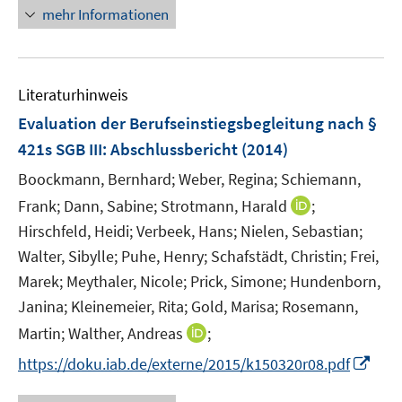
e
n
mehr Informationen
f
n
e
n
u
e
e
n
Literaturhinweis
m
F
Evaluation der Berufseinstiegsbegleitung nach §
e
421s SGB III
:
Abschlussbericht
(2014)
n
Boockmann, Bernhard;
Weber, Regina;
Schiemann,
s
t
I
Frank;
Dann, Sabine;
Strotmann, Harald
;
e
n
Hirschfeld, Heidi;
Verbeek, Hans;
Nielen, Sebastian;
r
n
Walter, Sibylle;
Puhe, Henry;
Schafstädt, Christin;
Frei,
ö
e
Marek;
Meythaler, Nicole;
Prick, Simone;
Hundenborn,
f
u
Janina;
Kleinemeier, Rita;
Gold, Marisa;
Rosemann,
f
e
I
n
Martin;
Walther, Andreas
;
m
n
e
F
I
https://doku.iab.de/externe/2015/k150320r08.pdf
n
n
e
n
e
n