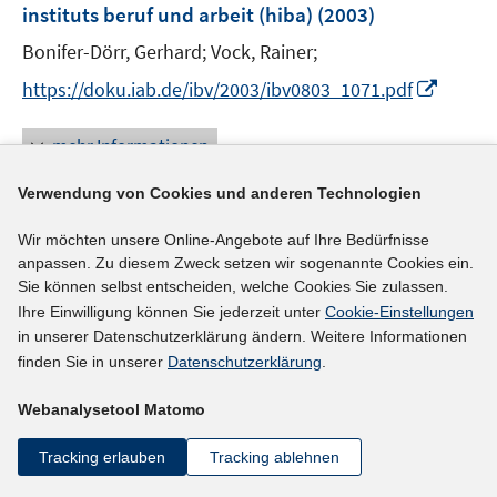
instituts beruf und arbeit (hiba)
(2003)
Bonifer-Dörr, Gerhard;
Vock, Rainer;
I
https://doku.iab.de/ibv/2003/ibv0803_1071.pdf
n
n
mehr Informationen
e
u
Verwendung von Cookies und anderen Technologien
e
Wir möchten unsere Online-Angebote auf Ihre Bedürfnisse
Literaturhinweis
m
anpassen. Zu diesem Zweck setzen wir sogenannte Cookies ein.
F
Das Jugendsofortprogramm als Teil der
Sie können selbst entscheiden, welche Cookies Sie zulassen.
e
Maßnahmeförderung Jugendlicher
(2003)
Ihre Einwilligung können Sie jederzeit unter
Cookie-Einstellungen
n
in unserer Datenschutzerklärung ändern. Weitere Informationen
I
Dietrich, Hans
;
s
finden Sie in unserer
Datenschutzerklärung
.
n
t
n
e
Webanalysetool Matomo
mehr Informationen
e
r
u
ö
Tracking erlauben
Tracking ablehnen
e
f