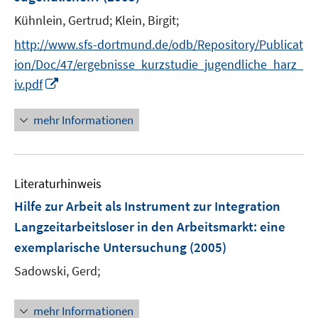
f
Kühnlein, Gertrud;
Klein, Birgit;
f
n
http://www.sfs-dortmund.de/odb/Repository/Publicat
e
ion/Doc/47/ergebnisse_kurzstudie_jugendliche_harz_
n
I
iv.pdf
n
n
mehr Informationen
e
u
e
Literaturhinweis
m
F
Hilfe zur Arbeit als Instrument zur Integration
e
Langzeitarbeitsloser in den Arbeitsmarkt
:
eine
n
exemplarische Untersuchung
(2005)
s
t
Sadowski, Gerd;
e
r
mehr Informationen