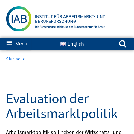
Springe
zum
Inhalt
Suchen nach:
≡
English
Menü
✘
Startseite
Evaluation der
Arbeitsmarktpolitik
Arbeitsmarktpolitik soll neben der Wirtschafts- und