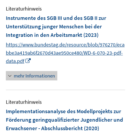
f
f
Literaturhinweis
n
f
e
n
Instrumente des SGB III und des SGB II zur
n
e
Unterstützung junger Menschen bei der
n
Integration in den Arbeitsmarkt
(2023)
https://www.bundestag.de/resource/blob/976270/eca
bbe3a419ab6f2670d43ae950ce480/WD-6-070-23-pdf-
I
data.pdf
n
n
mehr Informationen
e
u
e
Literaturhinweis
m
F
Implementationsanalyse des Modellprojekts zur
e
Förderung geringqualifizierter Jugendlicher und
n
Erwachsener - Abschlussbericht
(2020)
s