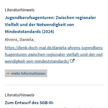
e
e
m
e
n
n
F
Literaturhinweis
m
s
e
F
Jugendberufsagenturen: Zwischen regionaler
t
n
e
e
Vielfalt und der Notwendigkeit von
s
n
r
Mindeststandards
(2024)
t
s
ö
e
t
Ahrens, Daniela;
f
r
e
f
https://denk-doch-mal.de/daniela-ahrens-jugendberu
ö
r
n
fsagenturen-zwischen-regionaler-vielfalt-und-der-not
f
ö
e
I
wendigkeit-von-mindeststandards/
f
f
n
n
n
f
n
e
mehr Informationen
n
e
n
e
u
n
e
Literaturhinweis
m
F
Zum Entwurf des SGB-III-
e