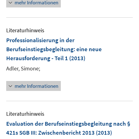
n
mehr Informationen
u
s
e
e
t
u
m
e
e
F
r
Literaturhinweis
m
e
ö
F
Professionalisierung in der
n
f
e
Berufseinstiegsbegleitung
:
eine neue
s
f
n
Herausforderung - Teil 1
(2013)
t
n
s
e
e
t
Adler, Simone;
r
n
e
ö
r
mehr Informationen
f
ö
f
f
n
f
e
n
Literaturhinweis
n
e
Evaluation der Berufseinstiegsbegleitung nach §
n
421s SGB III
:
Zwischenbericht 2013
(2013)