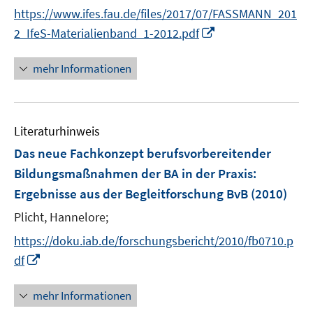
r
https://www.ifes.fau.de/files/2017/07/FASSMANN_201
ö
I
2_IfeS-Materialienband_1-2012.pdf
f
n
f
n
mehr Informationen
n
e
e
u
n
e
Literaturhinweis
m
F
Das neue Fachkonzept berufsvorbereitender
e
Bildungsmaßnahmen der BA in der Praxis
:
n
Ergebnisse aus der Begleitforschung BvB
(2010)
s
t
Plicht, Hannelore;
e
https://doku.iab.de/forschungsbericht/2010/fb0710.p
r
I
df
ö
n
f
n
mehr Informationen
f
e