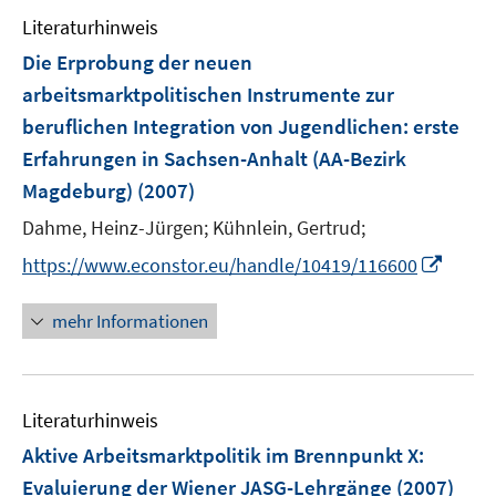
e
n
Literaturhinweis
m
F
Die Erprobung der neuen
e
arbeitsmarktpolitischen Instrumente zur
n
beruflichen Integration von Jugendlichen
:
erste
s
Erfahrungen in Sachsen-Anhalt (AA-Bezirk
t
e
Magdeburg)
(2007)
r
Dahme, Heinz-Jürgen;
Kühnlein, Gertrud;
ö
I
https://www.econstor.eu/handle/10419/116600
f
n
f
n
n
mehr Informationen
e
e
u
n
e
Literaturhinweis
m
F
Aktive Arbeitsmarktpolitik im Brennpunkt X
:
e
Evaluierung der Wiener JASG-Lehrgänge
(2007)