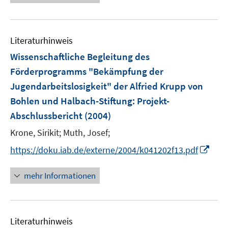
ö
f
f
n
Literaturhinweis
e
Wissenschaftliche Begleitung des
n
Förderprogramms "Bekämpfung der
Jugendarbeitslosigkeit" der Alfried Krupp von
Bohlen und Halbach-Stiftung
:
Projekt-
Abschlussbericht
(2004)
Krone, Sirikit;
Muth, Josef;
I
https://doku.iab.de/externe/2004/k041202f13.pdf
n
n
mehr Informationen
e
u
e
Literaturhinweis
m