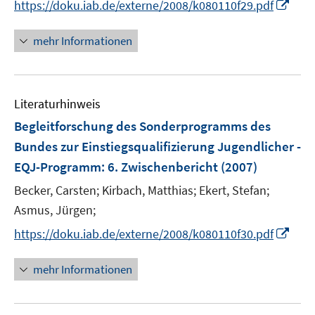
I
https://doku.iab.de/externe/2008/k080110f29.pdf
r
n
ö
n
mehr Informationen
f
e
f
u
n
e
e
Literaturhinweis
m
n
F
Begleitforschung des Sonderprogramms des
e
Bundes zur Einstiegsqualifizierung Jugendlicher -
n
EQJ-Programm
:
6. Zwischenbericht
(2007)
s
t
Becker, Carsten;
Kirbach, Matthias;
Ekert, Stefan;
e
Asmus, Jürgen;
r
I
https://doku.iab.de/externe/2008/k080110f30.pdf
ö
n
f
n
mehr Informationen
f
e
n
u
e