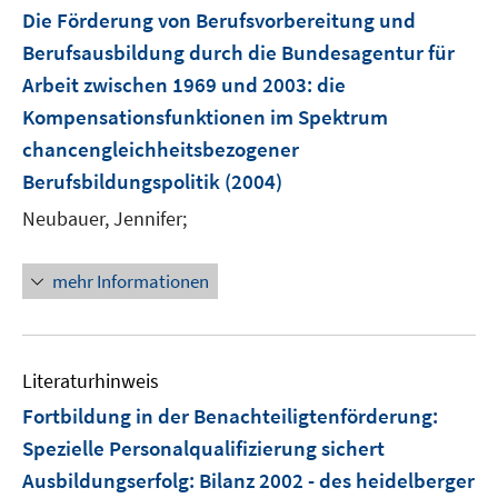
F
Die Förderung von Berufsvorbereitung und
e
Berufsausbildung durch die Bundesagentur für
n
Arbeit zwischen 1969 und 2003
:
die
s
Kompensationsfunktionen im Spektrum
t
e
chancengleichheitsbezogener
r
Berufsbildungspolitik
(2004)
ö
Neubauer, Jennifer;
f
f
n
mehr Informationen
e
n
Literaturhinweis
Fortbildung in der Benachteiligtenförderung:
Spezielle Personalqualifizierung sichert
Ausbildungserfolg
:
Bilanz 2002 - des heidelberger