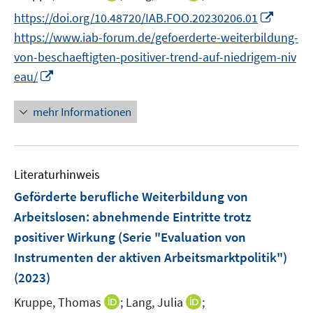
n
ö
n
r
e
e
n
n
n
I
https://doi.org/10.48720/IAB.FOO.20230206.01
f
ö
n
n
e
n
n
n
f
https://www.iab-forum.de/gefoerderte-weiterbildung-
f
n
e
e
n
n
f
von-beschaeftigten-positiver-trend-auf-niedrigem-niv
u
u
e
e
n
I
eau/
e
e
u
n
e
n
m
m
e
n
n
F
F
mehr Informationen
m
e
e
e
F
u
n
n
e
e
s
s
n
Literaturhinweis
m
t
t
s
F
e
e
Geförderte berufliche Weiterbildung von
t
e
r
r
Arbeitslosen: abnehmende Eintritte trotz
e
n
ö
ö
r
positiver Wirkung (Serie "Evaluation von
s
f
f
ö
Instrumenten der aktiven Arbeitsmarktpolitik")
t
f
f
f
e
(2023)
n
n
f
r
e
e
n
I
I
Kruppe, Thomas
;
Lang, Julia
;
ö
n
n