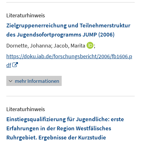
u
n
e
e
Literaturhinweis
m
n
F
Zielgruppenerreichung und Teilnehmerstruktur
e
des Jugendsofortprogramms JUMP
(2006)
n
I
Dornette, Johanna;
Jacob, Marita
;
s
n
t
https://doku.iab.de/forschungsbericht/2006/fb1606.p
n
e
I
df
e
r
n
u
ö
n
mehr Informationen
e
f
e
m
f
u
F
n
e
e
e
Literaturhinweis
m
n
n
F
Einstiegsqualifizierung für Jugendliche
:
erste
s
e
Erfahrungen in der Region Westfälisches
t
n
e
Ruhrgebiet. Ergebnisse der Kurzstudie
s