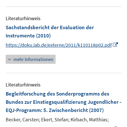
n
u
e
e
n
Literaturhinweis
m
F
Sachstandsbericht der Evaluation der
e
Instrumente
(2010)
n
I
https://doku.iab.de/externe/2011/k110118p02.pdf
s
n
t
n
mehr Informationen
e
e
r
u
ö
e
f
Literaturhinweis
m
f
F
Begleitforschung des Sonderprogramms des
n
e
e
Bundes zur Einstiegsqualifizierung Jugendlicher -
n
n
EQJ-Programm
:
5. Zwischenbericht
(2007)
s
t
Becker, Carsten;
Ekert, Stefan;
Kirbach, Matthias;
e