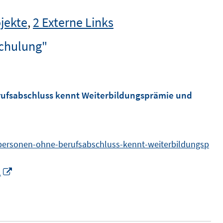
jekte
,
2 Externe Links
schulung"
rufsabschluss kennt Weiterbildungsprämie und
-personen-ohne-berufsabschluss-kennt-weiterbildungsp
I
1
n
n
e