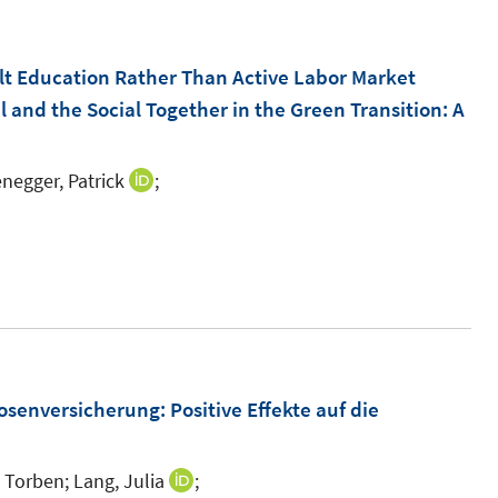
u
e
m
dult Education Rather Than Active Labor Market
F
l and the Social Together in the Green Transition: A
e
n
egger, Patrick
;
I
s
n
t
n
e
e
r
u
ö
e
f
m
f
F
enversicherung: Positive Effekte auf die
n
e
e
n
n
 Torben;
Lang, Julia
;
I
s