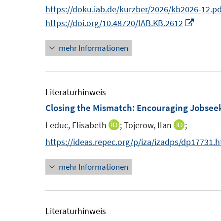
n
https://doku.iab.de/kurzber/2026/kb2026-12.pd
t
s
n
I
https://doi.org/10.48720/IAB.KB.2612
e
t
e
n
r
e
mehr Informationen
u
n
ö
r
e
e
f
ö
m
u
f
f
F
e
Literaturhinweis
n
f
e
m
Closing the Mismatch: Encouraging Jobseek
e
n
n
F
n
e
Leduc, Elisabeth
;
Tojerow, Ilan
;
I
I
s
e
n
n
n
https://ideas.repec.org/p/iza/izadps/dp17731.
t
n
n
n
e
s
mehr Informationen
e
e
r
t
u
u
ö
e
e
e
f
r
m
m
Literaturhinweis
f
ö