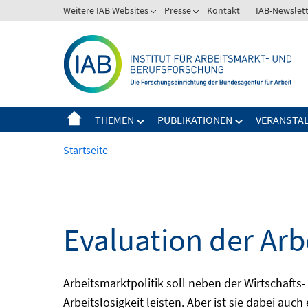
Springe
Weitere IAB Websites
Presse
Kontakt
IAB-Newslet
zum
Inhalt
THEMEN
PUBLIKATIONEN
VERANSTA
Startseite
Evaluation der Arb
Arbeitsmarktpolitik soll neben der Wirtschafts-
Arbeitslosigkeit leisten. Aber ist sie dabei au