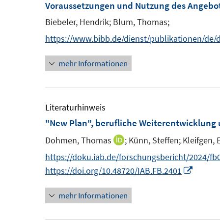
F
F
Voraussetzungen und Nutzung des Angebots
n
f
e
e
e
Biebeler, Hendrik;
Blum, Thomas;
f
n
n
n
n
https://www.bibb.de/dienst/publikationen/de
s
s
e
t
t
mehr Informationen
n
e
e
r
r
ö
ö
Literaturhinweis
f
f
"New Plan", berufliche Weiterentwicklung 
f
f
n
n
Dohmen, Thomas
;
Künn, Steffen;
Kleifgen, 
I
e
e
n
https://doku.iab.de/forschungsbericht/2024/fb
n
n
n
I
https://doi.org/10.48720/IAB.FB.2401
e
n
mehr Informationen
u
n
e
e