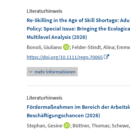
F
e
e
m
Literaturhinweis
n
F
Re‐Skilling in the Age of Skill Shortage: A
s
e
Policy
:
Special Issue: Bringing the Ecologica
t
n
Multilevel Analysis
(2026)
e
s
Bonoli, Giuliano
;
Felder-Stindt, Alina;
Emmen
I
r
t
n
I
https://doi.org/10.1111/rego.70065
ö
e
n
n
f
r
mehr Informationen
e
n
f
ö
u
e
n
f
e
u
e
f
m
e
Literaturhinweis
n
n
F
m
Fördermaßnahmen im Bereich der Arbeitslos
e
e
F
Beschäftigungschancen
(2026)
n
n
e
Stephan, Gesine
;
Büttner, Thomas;
Schewe,
I
s
n