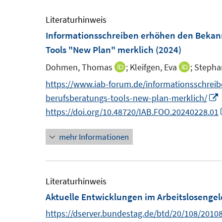
m
u
F
e
Literaturhinweis
e
m
Informationsschreiben erhöhen den Bekan
n
F
Tools "New Plan" merklich
(2024)
s
e
Dohmen, Thomas
;
Kleifgen, Eva
;
Stepha
I
I
t
n
n
n
https://www.iab-forum.de/informationsschre
e
s
n
n
I
berufsberatungs-tools-new-plan-merklich/
r
t
e
e
https://doi.org/10.48720/IAB.FOO.20240228.01
ö
e
u
u
f
r
mehr Informationen
e
e
f
ö
m
m
n
f
F
F
e
f
e
e
Literaturhinweis
n
n
n
n
Aktuelle Entwicklungen im Arbeitslosengel
e
s
s
https://dserver.bundestag.de/btd/20/108/2010
n
t
t