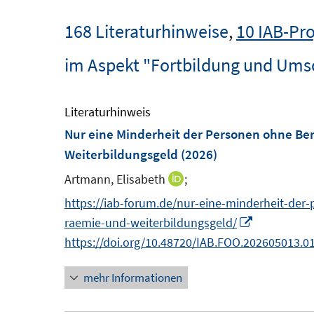
168 Literaturhinweise
,
10 IAB-Pro
im Aspekt "Fortbildung und Um
Literaturhinweis
Nur eine Minderheit der Personen ohne Be
Weiterbildungsgeld
(2026)
Artmann, Elisabeth
;
I
n
https://iab-forum.de/nur-eine-minderheit-der
n
I
raemie-und-weiterbildungsgeld/
e
n
https://doi.org/10.48720/IAB.FOO.202605013.0
u
n
mehr Informationen
e
e
m
u