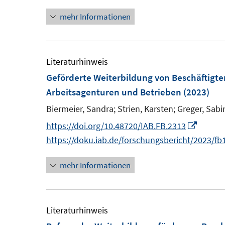
e
e
mehr Informationen
r
r
t
ö
ö
f
f
r
Literaturhinweis
f
f
Geförderte Weiterbildung von Beschäftigt
n
n
f
Arbeitsagenturen und Betrieben
(2023)
e
e
f
Biermeier, Sandra;
Strien, Karsten;
Greger, Sabi
n
n
I
https://doi.org/10.48720/IAB.FB.2313
n
https://doku.iab.de/forschungsbericht/2023/fb
n
mehr Informationen
e
u
e
m
Literaturhinweis
F