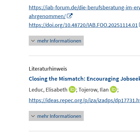
t
n
https://iab-forum.de/die-berufsberatung-im-e
e
I
ahrgenommen/
r
n
https://doi.org/10.48720/IAB.FOO.20251114.01
ö
n
f
mehr Informationen
e
f
u
n
e
e
m
Literaturhinweis
n
F
Closing the Mismatch: Encouraging Jobseek
e
Leduc, Elisabeth
;
Tojerow, Ilan
;
I
I
n
n
n
https://ideas.repec.org/p/iza/izadps/dp17731.
s
n
n
t
mehr Informationen
e
e
e
u
u
r
e
e
ö