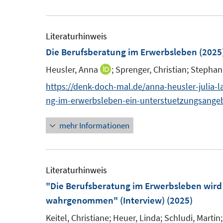
e
f
f
f
f
ö
u
n
n
f
f
f
e
Literaturhinweis
e
e
n
n
f
m
Die Berufsberatung im Erwerbsleben
n
n
(2025
e
e
n
F
n
n
e
Heusler, Anna
;
Sprenger, Christian;
Stephan
I
e
n
n
https://denk-doch-mal.de/anna-heusler-julia-l
n
n
ng-im-erwerbsleben-ein-unterstuetzungsangeb
s
e
t
mehr Informationen
u
e
e
r
m
ö
F
Literaturhinweis
f
e
"Die Berufsberatung im Erwerbsleben wird 
f
n
wahrgenommen" (Interview)
(2025)
n
s
e
Keitel, Christiane;
Heuer, Linda;
Schludi, Martin;