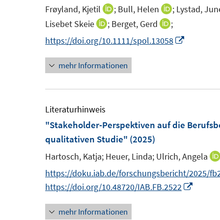
n
e
Frøyland, Kjetil
;
Bull, Helen
;
Lystad, Jun
I
I
s
n
n
n
Lisebet Skeie
;
Berget, Gerd
;
I
I
t
s
n
n
n
n
I
https://doi.org/10.1111/spol.13058
e
t
e
e
n
n
n
r
e
u
u
mehr Informationen
e
e
n
ö
r
e
e
u
u
e
f
ö
m
m
e
e
u
f
f
F
F
m
m
e
Literaturhinweis
n
f
e
e
F
F
m
"Stakeholder-Perspektiven auf die Berufsb
e
n
n
n
e
e
F
n
qualitativen Studie"
(2025)
e
s
s
n
n
e
n
Hartosch, Katja;
Heuer, Linda;
Ulrich, Angela
t
t
s
s
n
https://doku.iab.de/forschungsbericht/2025/fb
e
e
t
t
s
I
https://doi.org/10.48720/IAB.FB.2522
r
r
e
e
t
n
ö
ö
r
r
e
mehr Informationen
n
f
f
ö
ö
r