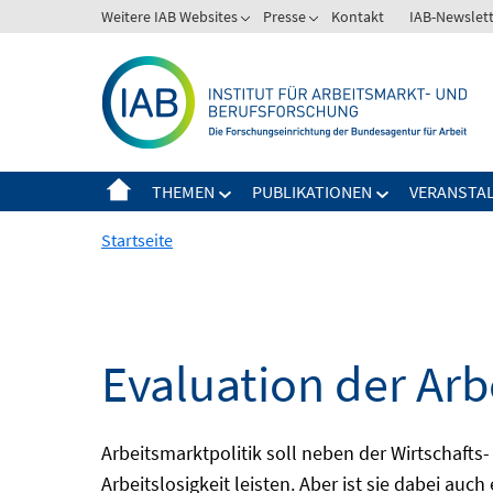
Springe
Weitere IAB Websites
Presse
Kontakt
IAB-Newslet
zum
Inhalt
THEMEN
PUBLIKATIONEN
VERANSTA
Startseite
Evaluation der Arb
Arbeitsmarktpolitik soll neben der Wirtschafts-
Arbeitslosigkeit leisten. Aber ist sie dabei au