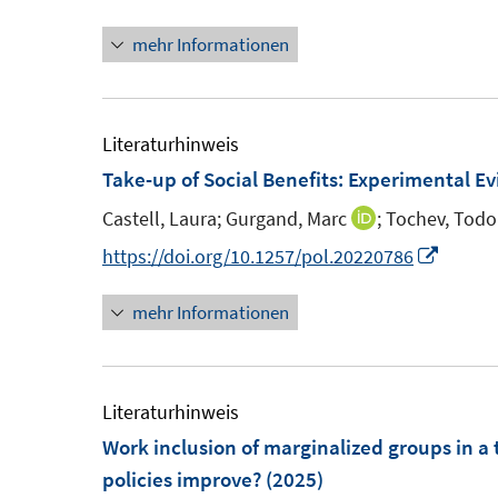
u
u
mehr Informationen
e
e
m
m
F
F
e
e
Literaturhinweis
n
n
Take-up of Social Benefits: Experimental E
s
s
Castell, Laura;
Gurgand, Marc
;
Tochev, Todo
I
t
t
n
I
https://doi.org/10.1257/pol.20220786
e
e
n
n
r
r
mehr Informationen
e
n
ö
ö
u
e
f
f
e
u
f
f
m
e
Literaturhinweis
n
n
F
m
Work inclusion of marginalized groups in a 
e
e
e
F
policies improve?
(2025)
n
n