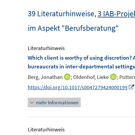
39 Literaturhinweise
,
3 IAB-Proje
im Aspekt "Berufsberatung"
Literaturhinweis
Which client is worthy of using discretion? 
bureaucrats in inter-departmental settings
Berg, Jonathan
;
Oldenhof, Lieke
;
Putters
I
I
n
n
https://doi.org/10.1017/s0047279424000199
n
n
mehr Informationen
e
e
u
u
e
e
m
m
Literaturhinweis