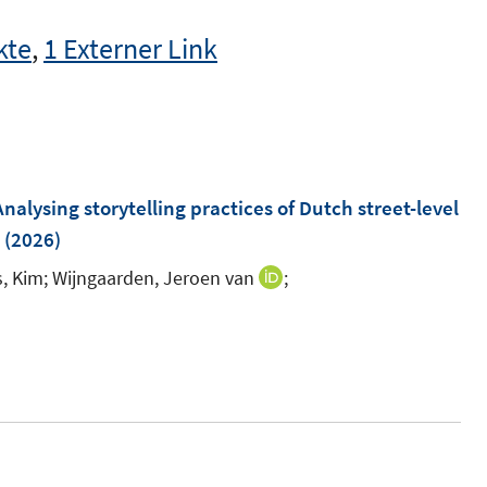
kte
,
1 Externer Link
Analysing storytelling practices of Dutch street-level
(2026)
, Kim;
Wijngaarden, Jeroen van
;
I
n
I
n
n
e
n
u
e
e
u
m
e