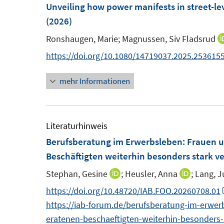
F
F
Unveiling how power manifests in street-lev
e
e
(2026)
n
n
Ronshaugen, Marie;
Magnussen, Siv Fladsrud
s
s
https://doi.org/10.1080/14719037.2025.253615
t
t
e
e
mehr Informationen
r
r
ö
ö
f
f
Literaturhinweis
f
f
Berufsberatung im Erwerbsleben: Frauen un
n
n
Beschäftigten weiterhin besonders stark ve
e
e
n
n
Stephan, Gesine
;
Heusler, Anna
;
Lang, J
I
I
n
n
https://doi.org/10.48720/IAB.FOO.20260708.01
n
n
https://iab-forum.de/berufsberatung-im-erwerb
e
e
eratenen-beschaeftigten-weiterhin-besonders-s