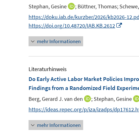
n
Stephan, Gesine
;
Büttner, Thomas;
Schewe,
I
n
https://doku.iab.de/kurzber/2026/kb2026-12.pd
n
I
https://doi.org/10.48720/IAB.KB.2612
e
n
mehr Informationen
u
n
e
e
m
u
F
e
Literaturhinweis
e
m
Do Early Active Labor Market Policies Imp
n
F
Findings from a Randomized Field Experim
s
e
Berg, Gerard J. van den
;
Stephan, Gesine
I
t
n
n
https://ideas.repec.org/p/iza/izadps/dp17612.
e
s
n
r
t
mehr Informationen
e
ö
e
u
f
r