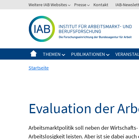
Springe
Weitere IAB Websites
Presse
Kontakt
IAB-Newslet
zum
Inhalt
THEMEN
PUBLIKATIONEN
VERANSTA
Startseite
Evaluation der Arb
Arbeitsmarktpolitik soll neben der Wirtschafts-
Arbeitslosigkeit leisten. Aber ist sie dabei au