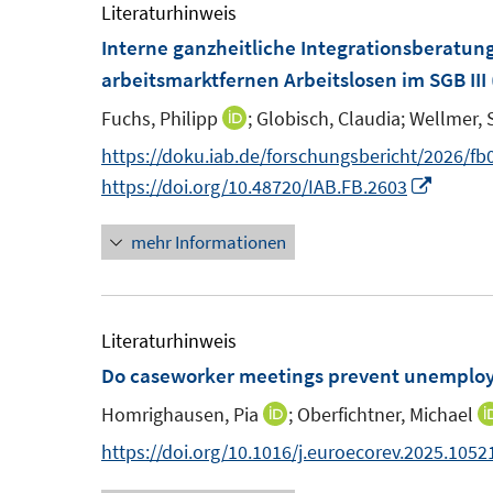
m
m
Literaturhinweis
F
F
Interne ganzheitliche Integrationsberatung
e
e
arbeitsmarktfernen Arbeitslosen im SGB III
n
n
Fuchs, Philipp
;
Globisch, Claudia;
Wellmer, 
I
s
s
n
https://doku.iab.de/forschungsbericht/2026/fb
t
t
n
I
https://doi.org/10.48720/IAB.FB.2603
e
e
e
n
r
r
mehr Informationen
u
n
ö
ö
e
e
f
f
m
u
f
f
F
e
Literaturhinweis
n
n
e
m
Do caseworker meetings prevent unemploy
e
e
n
F
n
n
Homrighausen, Pia
;
Oberfichtner, Michael
I
s
e
n
https://doi.org/10.1016/j.euroecorev.2025.1052
t
n
n
e