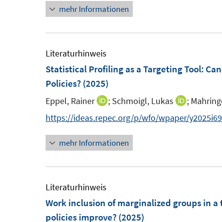
t
s
mehr Informationen
e
n
e
t
u
e
r
e
e
u
ö
r
m
e
Literaturhinweis
f
ö
F
m
Statistical Profiling as a Targeting Tool: C
f
f
e
F
Policies?
(2025)
n
f
n
e
e
n
Eppel, Rainer
;
Schmoigl, Lukas
;
Mahring
I
I
s
n
n
e
n
n
https://ideas.repec.org/p/wfo/wpaper/y2025i6
t
s
n
n
n
e
t
mehr Informationen
e
e
r
e
u
u
ö
r
e
e
f
ö
m
m
Literaturhinweis
f
f
F
F
Work inclusion of marginalized groups in a 
n
f
e
e
policies improve?
(2025)
e
n