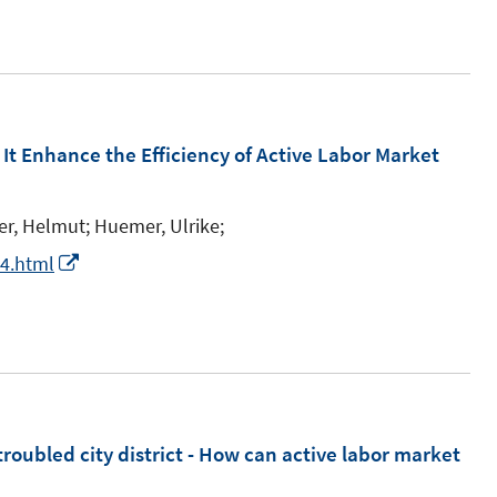
t
t
t
e
e
e
r
r
r
ö
ö
ö
f
f
f
an It Enhance the Efficiency of Active Labor Market
f
f
f
n
n
n
e
e
e
er, Helmut;
Huemer, Ulrike;
n
n
n
I
94.html
n
n
e
u
e
m
troubled city district - How can active labor market
F