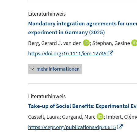
e
f
ö
m
Literaturhinweis
n
f
F
Mandatory integration agreements for unem
e
f
e
experiment in Germany
(2025)
n
n
n
e
Berg, Gerard J. van den
;
Stephan, Gesine
I
s
n
n
I
https://doi.org/10.1111/iere.12745
t
n
n
e
mehr Informationen
e
n
r
u
e
ö
e
u
f
m
e
Literaturhinweis
f
F
m
Take-up of Social Benefits: Experimental E
n
e
F
e
Castell, Laura;
Gurgand, Marc
;
Imbert, Clém
I
n
e
n
n
I
https://cepr.org/publications/dp20615
s
n
n
n