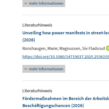
s
mehr Informationen
e
r
t
u
ö
e
e
f
r
m
Literaturhinweis
f
ö
F
Unveiling how power manifests in street-lev
n
f
e
(2026)
e
f
n
n
n
Ronshaugen, Marie;
Magnussen, Siv Fladsrud
s
e
https://doi.org/10.1080/14719037.2025.253615
t
n
e
mehr Informationen
r
ö
f
Literaturhinweis
f
Fördermaßnahmen im Bereich der Arbeitslos
n
Beschäftigungschancen
(2026)
e