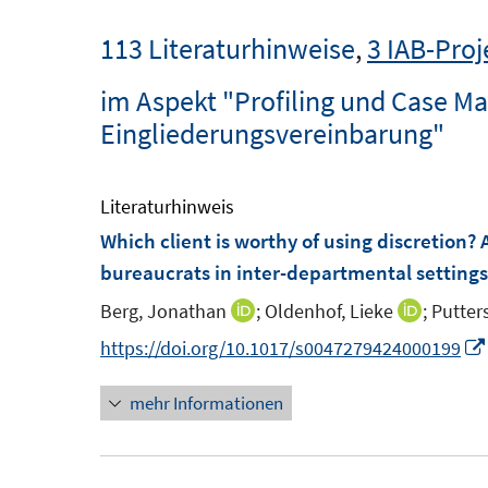
113 Literaturhinweise
,
3 IAB-Proj
im Aspekt "Profiling und Case 
Eingliederungsvereinbarung"
Literaturhinweis
Which client is worthy of using discretion? 
bureaucrats in inter-departmental settings
Berg, Jonathan
;
Oldenhof, Lieke
;
Putters
I
I
n
n
https://doi.org/10.1017/s0047279424000199
n
n
mehr Informationen
e
e
u
u
e
e