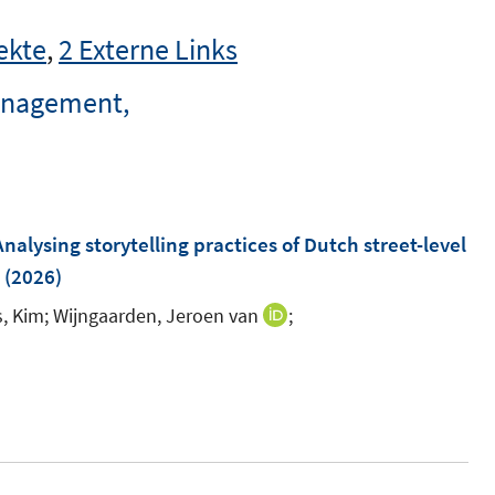
ekte
,
2 Externe Links
Management,
Analysing storytelling practices of Dutch street-level
(2026)
, Kim;
Wijngaarden, Jeroen van
;
I
n
I
n
n
e
n
u
e
e
u