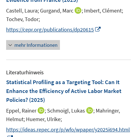
n
e
I
Castell, Laura;
Gurgand, Marc
;
Imbert, Clément;
s
r
n
t
Tochev, Todor;
ö
n
e
I
f
https://cepr.org/publications/dp20615
e
r
n
f
u
ö
n
n
mehr Informationen
e
f
e
e
m
f
u
n
F
n
e
e
e
Literaturhinweis
m
n
n
F
Statistical Profiling as a Targeting Tool: Can It
s
e
Enhance the Efficiency of Active Labor Market
t
n
e
Policies?
(2025)
s
r
t
I
I
Eppel, Rainer
;
Schmoigl, Lukas
;
Mahringer,
ö
e
n
n
Helmut;
Huemer, Ulrike;
f
r
n
n
f
https://ideas.repec.org/p/wfo/wpaper/y2025i694.html
ö
e
e
n