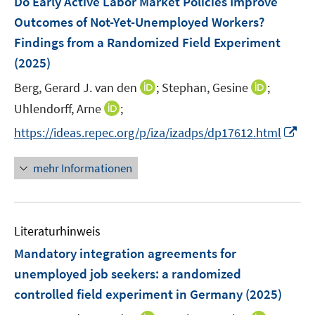
Do Early Active Labor Market Policies Improve
e
f
f
ö
e
ö
r
Outcomes of Not-Yet-Unemployed Workers?
f
f
f
n
f
ö
Findings from a Randomized Field Experiment
n
n
f
s
f
f
e
e
(2025)
n
t
n
f
n
n
e
e
e
I
I
n
Berg, Gerard J. van den
;
Stephan, Gesine
;
n
r
n
n
n
e
I
Uhlendorff, Arne
;
ö
n
n
n
n
I
f
https://ideas.repec.org/p/iza/izadps/dp17612.html
e
e
n
n
f
u
u
e
n
n
mehr Informationen
e
e
u
e
e
m
m
e
u
n
F
F
m
e
e
e
F
Literaturhinweis
m
n
n
e
F
Mandatory integration agreements for
s
s
n
e
t
t
unemployed job seekers: a randomized
s
n
e
e
controlled field experiment in Germany
t
(2025)
s
r
r
e