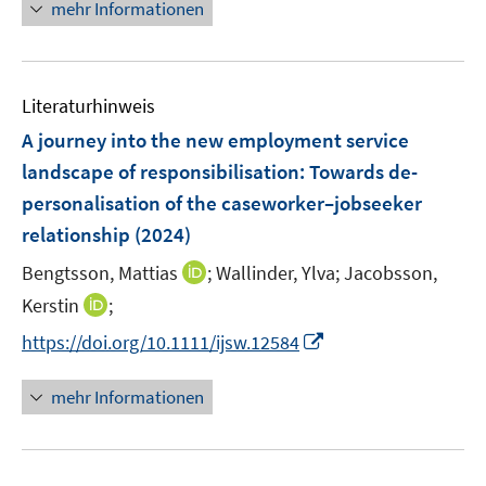
n
e
e
mehr Informationen
n
f
e
n
n
e
f
u
n
n
e
e
Literaturhinweis
m
n
F
A journey into the new employment service
e
landscape of responsibilisation: Towards de-
n
personalisation of the caseworker–jobseeker
s
relationship
(2024)
t
e
I
Bengtsson, Mattias
;
Wallinder, Ylva;
Jacobsson,
r
n
I
Kerstin
;
ö
n
n
I
f
https://doi.org/10.1111/ijsw.12584
e
n
n
f
u
e
n
n
mehr Informationen
e
u
e
e
m
e
u
n
F
m
e
e