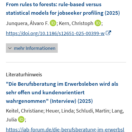
F
e
From rules to forests: rule-based versus
e
r
statistical models for jobseeker profiling
(2025)
n
ö
I
I
Junquera, Álvaro F.
;
Kern, Christoph
;
s
f
n
n
t
f
I
https://doi.org/10.1186/s12651-025-00399-w
n
n
e
n
n
e
e
r
e
n
mehr Informationen
u
u
ö
n
e
e
e
f
u
m
m
f
e
F
F
n
Literaturhinweis
m
e
e
e
F
"Die Berufsberatung im Erwerbsleben wird als
n
n
n
e
sehr offen und kundenorientiert
s
s
n
wahrgenommen" (Interview)
t
(2025)
t
s
e
e
t
Keitel, Christiane;
Heuer, Linda;
Schludi, Martin;
Lang,
r
r
e
I
Julia
;
ö
ö
r
n
f
f
https://iab-forum.de/die-berufsberatung-im-erwerbsl
ö