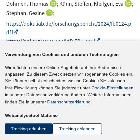
e
I
I
Dohmen, Thomas
;
Künn, Steffen;
Kleifgen, Eva
;
s
f
f
ö
r
n
n
t
f
f
I
Stephan, Gesine
;
f
ö
n
n
e
n
n
n
f
https://doku.iab.de/forschungsbericht/2024/fb0124.p
f
e
e
r
e
e
n
n
I
f
df
u
u
ö
n
n
e
e
n
n
I
e
e
https://doi.org/10.48720/IAB.FB.2401
f
u
n
n
e
n
m
m
f
e
e
n
n
Verwendung von Cookies und anderen Technologien
F
F
n
mehr Informationen
m
u
e
e
e
e
F
Wir möchten unsere Online-Angebote auf Ihre Bedürfnisse
e
u
n
n
n
e
anpassen. Zu diesem Zweck setzen wir sogenannte Cookies ein.
m
e
s
s
n
Sie können selbst entscheiden, welche Cookies Sie zulassen.
F
Literaturhinweis
m
t
t
s
Ihre Einwilligung können Sie jederzeit unter
Cookie-Einstellungen
e
F
e
e
Informationsschreiben erhöhen den
t
in unserer Datenschutzerklärung ändern. Weitere Informationen
n
e
r
r
e
finden Sie in unserer
Datenschutzerklärung
.
Bekanntheits- und Nutzungsgrad des
s
n
ö
ö
r
Berufsberatungs-Tools "New Plan" merklich
t
s
f
f
Webanalysetool Matomo
ö
e
(2024)
t
f
f
f
r
Tracking erlauben
Tracking ablehnen
e
n
n
f
I
I
Dohmen, Thomas
;
Kleifgen, Eva
;
Stephan,
ö
r
e
e