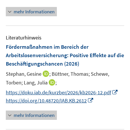
n
f
f
f
u
n
n
n
mehr Informationen
f
e
e
e
e
n
m
u
n
n
e
F
e
n
e
Literaturhinweis
m
n
F
Fördermaßnahmen im Bereich der
s
e
Arbeitslosenversicherung: Positive Effekte auf die
t
n
e
Beschäftigungschancen
(2026)
s
r
t
I
Stephan, Gesine
;
Büttner, Thomas;
Schewe,
ö
e
n
I
Torben;
Lang, Julia
;
f
r
n
n
f
I
https://doku.iab.de/kurzber/2026/kb2026-12.pdf
ö
e
n
n
n
I
https://doi.org/10.48720/IAB.KB.2612
f
u
e
e
n
n
f
e
u
n
e
n
n
mehr Informationen
m
e
u
e
e
F
m
e
u
n
e