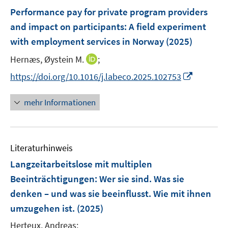
s
e
F
e
Performance pay for private program providers
t
n
e
r
e
and impact on participants: A field experiment
s
n
ö
r
with employment services in Norway
(2025)
t
s
f
ö
e
t
f
I
Hernæs, Øystein M.
;
f
r
e
n
n
f
I
https://doi.org/10.1016/j.labeco.2025.102753
ö
r
e
n
n
n
f
ö
n
e
e
n
mehr Informationen
f
f
u
n
e
n
f
e
u
e
n
m
e
n
e
F
Literaturhinweis
m
n
e
F
Langzeitarbeitslose mit multiplen
n
e
Beeinträchtigungen
:
Wer sie sind. Was sie
s
n
denken – und was sie beeinflusst. Wie mit ihnen
t
s
e
umzugehen ist.
(2025)
t
r
e
Herteux, Andreas;