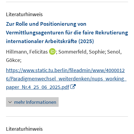
u
n
n
t
e
s
s
e
Literaturhinweis
m
t
t
r
F
e
e
Zur Rolle und Positionierung von
ö
e
r
r
Vermittlungsagenturen für die faire Rekrutierung
f
n
ö
ö
internationaler Arbeitskräfte
(2025)
f
s
f
f
n
t
I
Hillmann, Felicitas
f
;
Sommerfeld, Sophie;
f
Senol,
e
e
n
n
n
Gökce;
n
r
n
e
e
https://www.static.tu.berlin/fileadmin/www/4000012
ö
e
n
n
6/Paradigmenwechsel_weiterdenken/nups_working_
f
u
I
f
paper_Nr.4_25_06_2025.pdf
e
n
n
m
n
e
F
mehr Informationen
e
n
e
u
n
e
s
Literaturhinweis
m
t