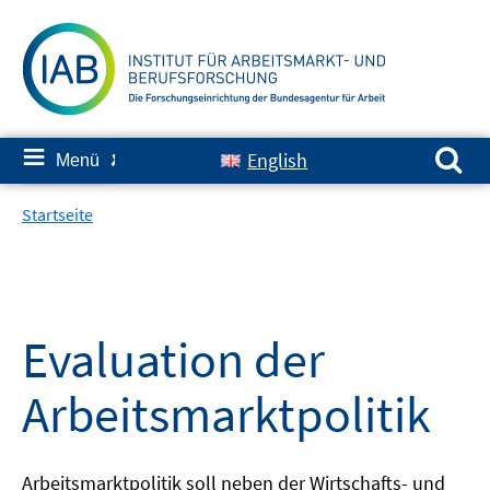
Springe
zum
Inhalt
Suchen nach:
≡
English
Menü
✘
Startseite
Evaluation der
Arbeitsmarktpolitik
Arbeitsmarktpolitik soll neben der Wirtschafts- und