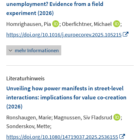
e
r
unemployment? Evidence from a field
s
n
ö
experiment
(2026)
t
s
f
e
t
I
I
Homrighausen, Pia
f
;
Oberfichtner, Michael
;
r
e
n
n
n
I
https://doi.org/10.1016/j.euroecorev.2025.105215
ö
r
n
n
e
n
f
ö
e
e
n
n
mehr Informationen
f
f
u
u
e
n
f
e
e
u
e
n
m
m
e
n
e
F
F
Literaturhinweis
m
n
e
e
F
Unveiling how power manifests in street-level
n
n
e
interactions: implications for value co-creation
s
s
n
(2026)
t
t
s
e
e
t
I
Ronshaugen, Marie;
Magnussen, Siv Fladsrud
;
r
r
e
n
Sonderskov, Mette;
ö
ö
r
n
I
f
f
https://doi.org/10.1080/14719037.2025.2536155
ö
e