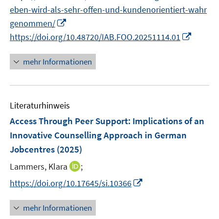
n
f
f
eben-wird-als-sehr-offen-und-kundenorientiert-wahr
f
e
n
n
I
f
genommen/
u
e
e
n
n
I
https://doi.org/10.48720/IAB.FOO.20251114.01
e
n
n
n
e
n
m
e
n
n
F
mehr Informationen
u
e
e
e
u
n
m
e
s
F
Literaturhinweis
m
t
e
F
e
Access Through Peer Support: Implications of an
n
e
r
Innovative Counselling Approach in German
s
n
ö
Jobcentres
(2025)
t
s
f
e
t
I
Lammers, Klara
f
;
r
e
n
n
I
https://doi.org/10.17645/si.10366
ö
r
n
e
n
f
ö
e
n
n
mehr Informationen
f
f
u
e