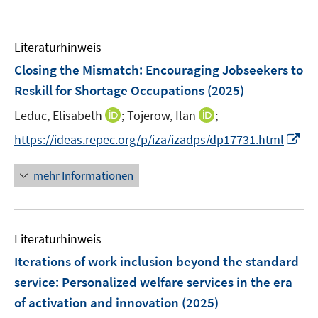
n
f
e
u
e
n
m
e
n
e
F
Literaturhinweis
m
n
e
F
Closing the Mismatch: Encouraging Jobseekers to
n
e
Reskill for Shortage Occupations
(2025)
s
n
t
I
I
Leduc, Elisabeth
;
Tojerow, Ilan
;
s
e
n
n
t
I
https://ideas.repec.org/p/iza/izadps/dp17731.html
r
n
n
e
n
ö
e
e
r
n
mehr Informationen
f
u
u
ö
e
f
e
e
f
u
n
m
m
f
e
e
F
F
n
Literaturhinweis
m
n
e
e
e
F
Iterations of work inclusion beyond the standard
n
n
n
e
service
:
Personalized welfare services in the era
s
s
n
of activation and innovation
t
(2025)
t
s