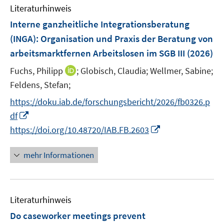
e
e
F
Literaturhinweis
m
n
n
e
F
Interne ganzheitliche Integrationsberatung
s
s
n
e
t
t
(INGA): Organisation und Praxis der Beratung von
s
n
e
e
arbeitsmarktfernen Arbeitslosen im SGB III
t
(2026)
s
r
r
e
t
I
Fuchs, Philipp
;
Globisch, Claudia;
Wellmer, Sabine;
ö
ö
r
e
n
Feldens, Stefan;
f
f
ö
r
n
f
f
f
https://doku.iab.de/forschungsbericht/2026/fb0326.p
ö
e
n
n
f
I
df
f
u
e
e
n
n
I
f
https://doi.org/10.48720/IAB.FB.2603
e
n
n
e
n
n
n
m
n
e
n
e
F
mehr Informationen
u
e
n
e
e
u
n
m
e
s
F
Literaturhinweis
m
t
e
F
e
Do caseworker meetings prevent
n