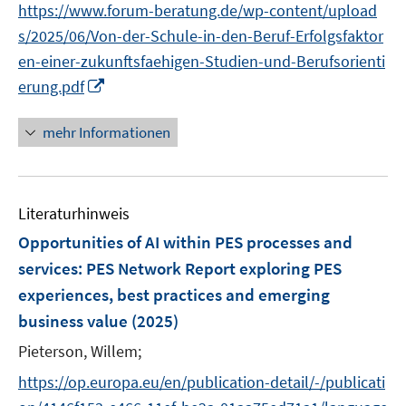
f
https://www.forum-beratung.de/wp-content/upload
n
n
s/2025/06/Von-der-Schule-in-den-Beruf-Erfolgsfaktor
e
en-einer-zukunftsfaehigen-Studien-und-Berufsorienti
n
I
erung.pdf
n
n
mehr Informationen
e
u
e
Literaturhinweis
m
F
Opportunities of AI within PES processes and
e
services
:
PES Network Report exploring PES
n
experiences, best practices and emerging
s
business value
(2025)
t
e
Pieterson, Willem;
r
https://op.europa.eu/en/publication-detail/-/publicati
ö