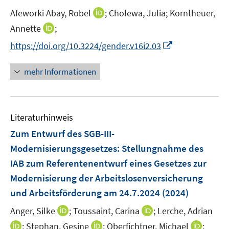
r
e
I
Afeworki Abay, Robel
;
Cholewa, Julia;
Korntheuer,
ö
r
n
I
Annette
;
f
ö
n
n
f
I
f
https://doi.org/10.3224/gender.v16i2.03
e
n
n
n
f
u
e
e
n
n
mehr Informationen
e
u
n
e
e
m
e
u
n
F
m
e
e
F
Literaturhinweis
m
n
e
F
Zum Entwurf des SGB-III-
s
n
e
t
Modernisierungsgesetzes
:
Stellungnahme des
s
n
e
IAB zum Referentenentwurf eines Gesetzes zur
t
s
r
e
Modernisierung der Arbeitslosenversicherung
t
ö
r
e
und Arbeitsförderung am 24.7.2024
(2024)
f
ö
r
f
I
I
Anger, Silke
;
Toussaint, Carina
;
Lerche, Adrian
f
ö
n
n
n
f
I
I
I
;
Stephan, Gesine
;
Oberfichtner, Michael
;
f