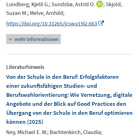
e
e
t
I
Lundberg, Kjetil G.;
Sundsbø, Astrid O.
;
Skjold,
r
r
e
n
Suzan M.;
Melve, Arnhild;
ö
ö
r
n
I
f
f
https://doi.org/10.31265/jcsw.v19i2.663
ö
e
n
f
f
f
u
n
n
n
mehr Informationen
f
e
e
e
e
n
m
u
n
n
e
F
e
n
e
Literaturhinweis
m
n
F
Von der Schule in den Beruf: Erfolgsfaktoren
s
e
einer zukunftsfähigen Studien- und
t
n
e
Berufswahlorientierung
:
Wie Vernetzung, digitale
s
r
Angebote und der Blick auf Good Practices den
t
ö
e
Übergang von der Schule in den Beruf optimieren
f
r
können
(2025)
f
ö
n
Ney, Michael E. W.;
Bachtenkirch, Claudia;
f
e