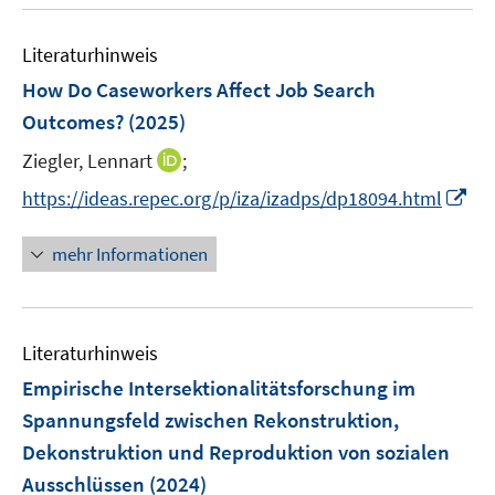
u
e
F
F
n
m
e
n
e
e
e
F
Literaturhinweis
m
n
n
n
e
F
How Do Caseworkers Affect Job Search
s
s
n
e
t
t
Outcomes?
(2025)
s
n
e
e
t
I
Ziegler, Lennart
;
s
r
r
e
n
t
I
https://ideas.repec.org/p/iza/izadps/dp18094.html
ö
ö
r
n
e
n
f
f
ö
e
r
n
f
f
mehr Informationen
f
u
ö
e
n
n
f
e
f
u
e
e
n
m
f
e
n
n
e
F
n
Literaturhinweis
m
n
e
e
F
Empirische Intersektionalitätsforschung im
n
n
e
Spannungsfeld zwischen Rekonstruktion,
s
n
Dekonstruktion und Reproduktion von sozialen
t
s
e
Ausschlüssen
(2024)
t