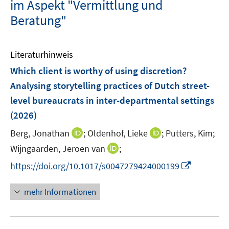
im Aspekt "Vermittlung und
Beratung"
Literaturhinweis
Which client is worthy of using discretion?
Analysing storytelling practices of Dutch street-
level bureaucrats in inter-departmental settings
(2026)
I
I
Berg, Jonathan
;
Oldenhof, Lieke
;
Putters, Kim;
n
n
I
Wijngaarden, Jeroen van
;
n
n
n
I
https://doi.org/10.1017/s0047279424000199
e
e
n
n
u
u
e
n
mehr Informationen
e
e
u
e
m
m
e
u
F
F
m
e