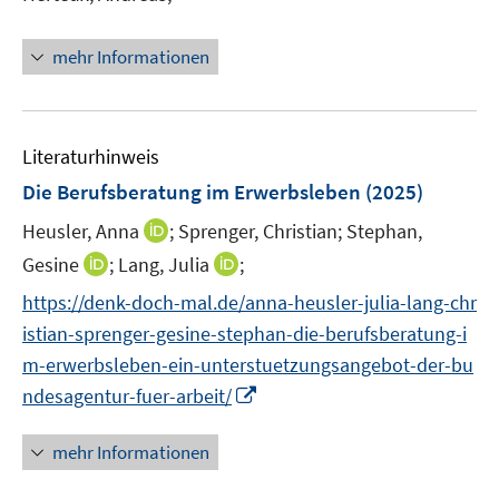
ö
r
f
ö
mehr Informationen
f
f
n
f
e
n
n
e
Literaturhinweis
n
Die Berufsberatung im Erwerbsleben
(2025)
I
Heusler, Anna
;
Sprenger, Christian;
Stephan,
n
I
I
Gesine
;
Lang, Julia
;
n
n
n
https://denk-doch-mal.de/anna-heusler-julia-lang-chr
e
n
n
istian-sprenger-gesine-stephan-die-berufsberatung-i
u
e
e
e
m-erwerbsleben-ein-unterstuetzungsangebot-der-bu
u
u
m
I
ndesagentur-fuer-arbeit/
e
e
F
n
m
m
e
n
F
F
mehr Informationen
n
e
e
e
s