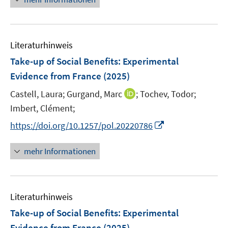
f
e
n
n
e
e
e
n
m
u
n
n
e
F
e
n
e
Literaturhinweis
m
n
F
Take-up of Social Benefits: Experimental
s
e
Evidence from France
(2025)
t
n
e
I
Castell, Laura;
Gurgand, Marc
;
Tochev, Todor;
s
r
n
t
Imbert, Clément;
ö
n
e
I
f
https://doi.org/10.1257/pol.20220786
e
r
n
f
u
ö
n
n
mehr Informationen
e
f
e
e
m
f
u
n
F
n
e
e
e
Literaturhinweis
m
n
n
F
Take-up of Social Benefits: Experimental
s
e
Evidence from France
(2025)
t