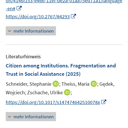
on/4146f153-e466-11ef-be2a-01aa75ed71a1/language
f
I
f
-en#
n
n
I
https://doi.org/10.2767/84293
n
e
n
e
n
n
mehr Informationen
u
e
e
u
m
e
F
Literaturhinweis
m
e
F
Citizen among Institutions. Fragmentation and
n
e
Trust in Social Assistance
(2025)
s
n
t
I
I
Schneider, Stephanie
;
Theiss, Maria
;
Gędek,
s
e
n
n
t
I
Wojciech;
Zschache, Ulrike
;
r
n
n
e
n
I
https://doi.org/10.1017/s147474642510078x
ö
e
e
r
n
n
f
u
u
ö
e
n
mehr Informationen
f
e
e
f
u
e
n
m
m
f
e