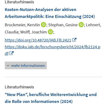
F
Literaturhinweis
m
n
e
F
Kosten-Nutzen-Analysen der aktiven
s
n
e
t
Arbeitsmarktpolitik: Eine Einschätzung
(2024)
s
n
e
t
I
I
Bruckmeier, Kerstin
;
Stephan, Gesine
;
Lehnert,
s
r
e
n
n
t
I
Claudia;
Wolff, Joachim
;
ö
r
n
n
e
n
f
I
https://doi.org/10.48720/IAB.FB.2421
ö
e
e
r
n
f
n
f
https://doku.iab.de/forschungsbericht/2024/fb2124.p
u
u
ö
e
n
n
f
I
e
e
df
f
u
e
e
n
n
m
m
f
e
n
u
e
n
F
F
n
mehr Informationen
m
e
n
e
e
e
e
F
m
u
n
n
n
e
F
e
s
s
n
e
Literaturhinweis
m
t
t
s
n
F
e
e
"New Plan", berufliche Weiterentwicklung und
t
s
e
r
r
e
die Rolle von Informationen
(2024)
t
n
ö
ö
r