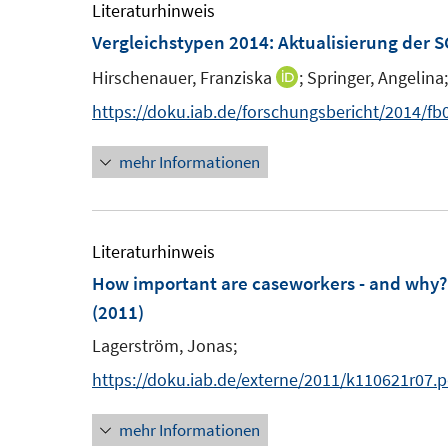
F
e
Literaturhinweis
e
m
Vergleichstypen 2014
:
Aktualisierung der S
n
F
Hirschenauer, Franziska
;
Springer, Angelina;
I
s
e
n
https://doku.iab.de/forschungsbericht/2014/fb
t
n
n
e
s
mehr Informationen
e
r
t
u
ö
e
e
f
r
m
Literaturhinweis
f
ö
F
How important are caseworkers - and why?
n
f
e
(2011)
e
f
n
n
Lagerström, Jonas;
n
s
e
https://doku.iab.de/externe/2011/k110621r07.p
t
n
e
mehr Informationen
r