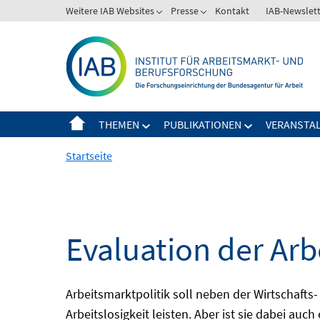
Springe
Weitere IAB Websites
Presse
Kontakt
IAB-Newslet
zum
Inhalt
THEMEN
PUBLIKATIONEN
VERANSTA
Startseite
Evaluation der Arb
Arbeitsmarktpolitik soll neben der Wirtschafts-
Arbeitslosigkeit leisten. Aber ist sie dabei au