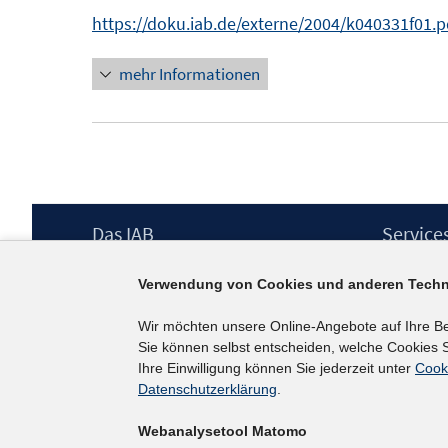
s
n
https://doku.iab.de/externe/2004/k040331f01.p
t
n
e
mehr Informationen
e
r
u
ö
e
f
m
f
F
n
e
e
Footer
Das IAB
Service
n
n
Inhalt
s
Institut für Arbeitsmarkt- und
Presse
Verwendung von Cookies und anderen Techn
Berufsforschung (IAB) – unser Leitbild
IAB-Newsl
t
Institutsleitung
Kontakt
e
Wir möchten unsere Online-Angebote auf Ihre B
Graduiertenprogramm
Sie können selbst entscheiden, welche Cookies S
r
Befragungen
Ihre Einwilligung können Sie jederzeit unter
Cook
ö
Projekte
Datenschutzerklärung
.
f
Wissenschaftlicher Beirat
Webanalysetool Matomo
f