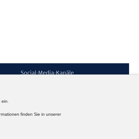
Social-Media-Kanäle
BlueSky
YouTube
LinkedIn
 ein.
XING
kununu
rmationen finden Sie in unserer
Netiquette