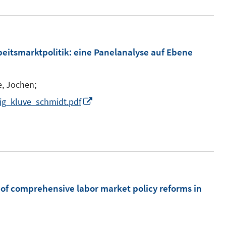
e
r
u
ö
e
f
m
eitsmarktpolitik
:
eine Panelanalyse auf Ebene
f
F
n
e
e
e, Jochen;
n
n
I
tig_kluve_schmidt.pdf
s
n
t
n
e
e
r
u
ö
e
f
m
 of comprehensive labor market policy reforms in
f
F
n
e
e