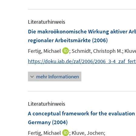
ö
f
Literaturhinweis
f
Die makroökonomische Wirkung aktiver Arb
n
regionaler Arbeitsmärkte
(2006)
e
n
Fertig, Michael
;
Schmidt, Christoph M.;
Kluv
I
n
https://doku.iab.de/zaf/2006/2006_3-4_zaf_fer
n
mehr Informationen
e
u
e
m
Literaturhinweis
F
A conceptual framework for the evaluation
e
Germany
(2004)
n
Fertig, Michael
;
Kluve, Jochen;
I