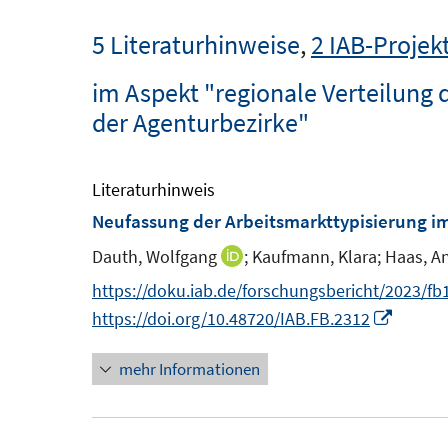
5 Literaturhinweise
,
2 IAB-Projek
im Aspekt "regionale Verteilung d
der Agenturbezirke"
Literaturhinweis
Neufassung der Arbeitsmarkttypisierung im
Dauth, Wolfgang
;
Kaufmann, Klara;
Haas, An
I
n
https://doku.iab.de/forschungsbericht/2023/fb
n
I
https://doi.org/10.48720/IAB.FB.2312
e
n
mehr Informationen
u
n
e
e
m
u