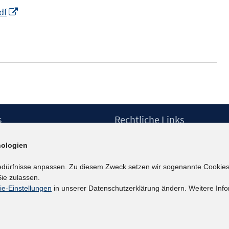
n
n
I
df
s
n
t
n
e
e
r
u
ö
e
f
m
f
F
n
s
Rechtliche Links
e
e
Impressum
n
n
ologien
etter
Datenschutzerklärung
s
Erklärung zur Barrierefreiheit
edürfnisse anpassen. Zu diesem Zweck setzen wir sogenannte Cookies
t
Barrieren melden
ie zulassen.
e
ie-Einstellungen
in unserer Datenschutzerklärung ändern. Weitere Info
r
ö
f