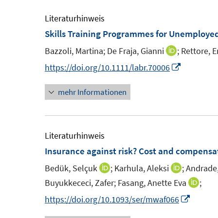
F
e
e
m
Literaturhinweis
n
F
Skills Training Programmes for Unemploye
s
e
Bazzoli, Martina;
De Fraja, Gianni
;
Rettore, E
I
t
n
n
I
https://doi.org/10.1111/labr.70006
e
s
n
n
r
t
mehr Informationen
e
n
ö
e
u
e
f
r
e
u
f
ö
m
e
Literaturhinweis
n
f
F
m
Insurance against risk? Cost and compensati
e
f
e
F
n
n
Bedük, Selçuk
;
Karhula, Aleksi
;
Andrade,
I
I
n
e
e
n
n
Buyukkececi, Zafer;
Fasang, Anette Eva
;
I
s
n
n
n
n
n
I
https://doi.org/10.1093/ser/mwaf066
t
s
e
e
n
n
e
t