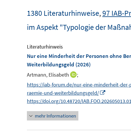
1380 Literaturhinweise
,
97 IAB-P
im Aspekt "Typologie der Maßn
Literaturhinweis
Nur eine Minderheit der Personen ohne Be
Weiterbildungsgeld
(2026)
Artmann, Elisabeth
;
I
n
https://iab-forum.de/nur-eine-minderheit-der
n
I
raemie-und-weiterbildungsgeld/
e
n
https://doi.org/10.48720/IAB.FOO.202605013.0
u
n
mehr Informationen
e
e
m
u