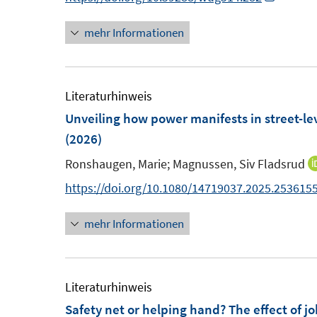
t
n
n
n
e
mehr Informationen
e
n
r
u
e
ö
e
u
f
m
e
Literaturhinweis
f
F
m
Unveiling how power manifests in street-lev
n
e
F
(2026)
e
n
e
n
Ronshaugen, Marie;
Magnussen, Siv Fladsrud
s
n
https://doi.org/10.1080/14719037.2025.253615
t
s
e
t
mehr Informationen
r
e
ö
r
f
ö
Literaturhinweis
f
f
Safety net or helping hand? The effect of 
n
f