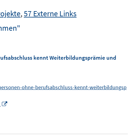
rojekte
,
57 Externe Links
ahmen"
rufsabschluss kennt Weiterbildungsprämie und
-personen-ohne-berufsabschluss-kennt-weiterbildungsp
I
1
n
n
e