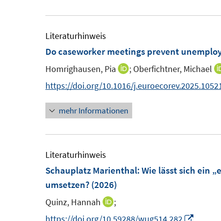
e
e
f
ö
m
u
f
f
F
e
Literaturhinweis
n
f
e
m
Do caseworker meetings prevent unemploy
e
n
n
F
n
e
Homrighausen, Pia
;
Oberfichtner, Michael
I
s
e
n
n
https://doi.org/10.1016/j.euroecorev.2025.1052
t
n
n
e
s
mehr Informationen
e
r
t
u
ö
e
e
f
r
m
Literaturhinweis
f
ö
F
Schauplatz Marienthal: Wie lässt sich ein 
n
f
e
umsetzen?
(2026)
e
f
n
n
n
Quinz, Hannah
;
I
s
e
n
I
https://doi.org/10.59288/wug514.282