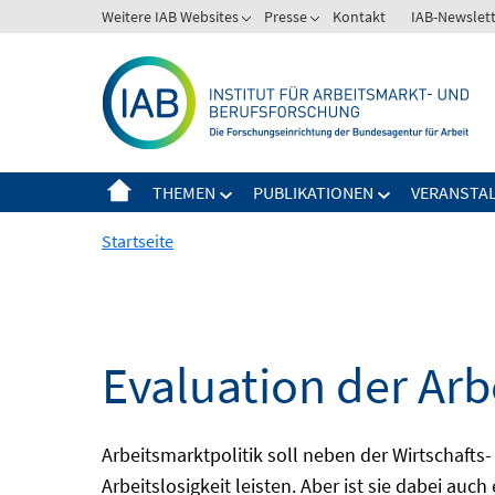
Springe
Weitere IAB Websites
Presse
Kontakt
IAB-Newslet
zum
Inhalt
THEMEN
PUBLIKATIONEN
VERANSTA
Startseite
Evaluation der Arb
Arbeitsmarktpolitik soll neben der Wirtschafts-
Arbeitslosigkeit leisten. Aber ist sie dabei au