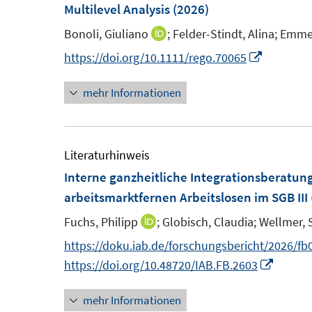
n
n
Multilevel Analysis
(2026)
n
e
s
s
n
Bonoli, Giuliano
;
Felder-Stindt, Alina;
Emmen
I
t
t
n
I
https://doi.org/10.1111/rego.70065
e
e
n
n
r
r
mehr Informationen
e
n
ö
ö
u
e
f
f
e
u
f
f
m
e
Literaturhinweis
n
n
F
m
Interne ganzheitliche Integrationsberatung
e
e
e
F
arbeitsmarktfernen Arbeitslosen im SGB III
n
n
n
e
Fuchs, Philipp
;
Globisch, Claudia;
Wellmer, 
I
s
n
n
https://doku.iab.de/forschungsbericht/2026/fb
t
s
n
I
https://doi.org/10.48720/IAB.FB.2603
e
t
e
n
r
e
mehr Informationen
u
n
ö
r