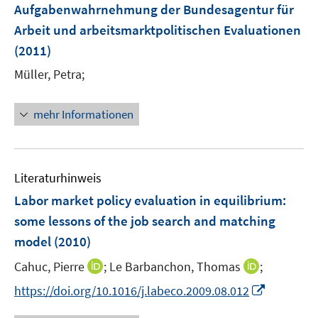
e
e
Aufgabenwahrnehmung der Bundesagentur für
t
r
r
e
Arbeit und arbeitsmarktpolitischen Evaluationen
ö
ö
r
(2011)
f
f
ö
f
f
Müller, Petra;
f
n
n
f
e
e
n
mehr Informationen
n
n
e
n
Literaturhinweis
Labor market policy evaluation in equilibrium
:
some lessons of the job search and matching
model
(2010)
I
I
Cahuc, Pierre
;
Le Barbanchon, Thomas
;
n
n
I
https://doi.org/10.1016/j.labeco.2009.08.012
n
n
n
e
e