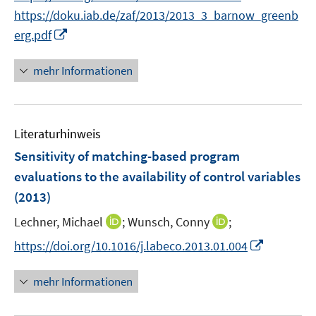
n
e
n
https://doku.iab.de/zaf/2013/2013_3_barnow_greenb
e
r
n
I
erg.pdf
u
ö
e
n
e
f
u
n
mehr Informationen
m
f
e
e
F
n
m
u
e
e
F
e
n
n
e
Literaturhinweis
m
s
n
F
Sensitivity of matching-based program
t
s
e
e
evaluations to the availability of control variables
t
n
r
(2013)
e
s
ö
r
t
I
I
Lechner, Michael
;
Wunsch, Conny
;
f
ö
e
n
n
f
I
https://doi.org/10.1016/j.labeco.2013.01.004
f
r
n
n
n
n
f
ö
e
e
e
n
n
mehr Informationen
f
u
u
n
e
e
f
e
e
u
n