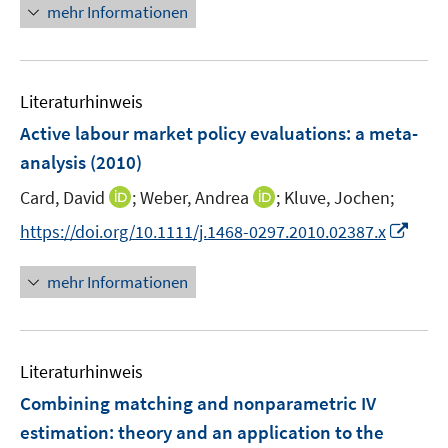
n
mehr Informationen
u
u
e
e
e
u
m
m
e
F
F
Literaturhinweis
m
e
e
F
Active labour market policy evaluations
:
a meta-
n
n
e
analysis
(2010)
s
s
n
t
t
I
I
Card, David
;
Weber, Andrea
;
Kluve, Jochen;
s
e
e
n
n
t
I
https://doi.org/10.1111/j.1468-0297.2010.02387.x
r
r
n
n
e
n
ö
ö
e
e
r
n
mehr Informationen
f
f
u
u
ö
e
f
f
e
e
f
u
n
n
m
m
f
e
e
e
F
F
n
Literaturhinweis
m
n
n
e
e
e
F
Combining matching and nonparametric IV
n
n
n
e
estimation
:
theory and an application to the
s
s
n