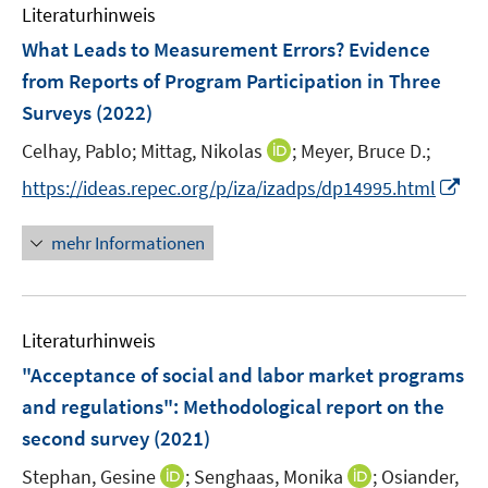
e
e
e
Literaturhinweis
m
n
n
n
F
What Leads to Measurement Errors? Evidence
s
s
e
from Reports of Program Participation in Three
t
t
n
e
e
Surveys
(2022)
s
r
r
t
I
Celhay, Pablo;
Mittag, Nikolas
;
Meyer, Bruce D.;
ö
ö
e
n
I
f
f
https://ideas.repec.org/p/iza/izadps/dp14995.html
r
n
n
f
f
ö
e
n
n
n
mehr Informationen
f
u
e
e
e
f
e
u
n
n
n
m
e
e
F
Literaturhinweis
m
n
e
F
"Acceptance of social and labor market programs
n
e
and regulations": Methodological report on the
s
n
second survey
(2021)
t
s
e
t
I
I
Stephan, Gesine
;
Senghaas, Monika
;
Osiander,