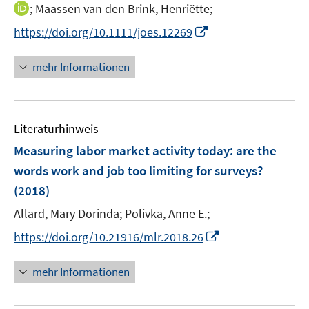
n
n
t
I
;
Maassen van den Brink, Henriëtte;
n
n
e
n
I
https://doi.org/10.1111/joes.12269
e
e
r
n
n
u
u
ö
e
n
mehr Informationen
e
e
f
u
e
m
m
f
e
u
F
F
n
m
e
e
e
e
F
Literaturhinweis
m
n
n
n
e
F
Measuring labor market activity today
:
are the
s
s
n
e
t
t
words work and job too limiting for surveys?
s
n
e
e
(2018)
t
s
r
r
e
t
Allard, Mary Dorinda;
Polivka, Anne E.;
ö
ö
r
e
I
f
f
https://doi.org/10.21916/mlr.2018.26
ö
r
n
f
f
f
ö
n
n
n
mehr Informationen
f
f
e
e
e
n
f
u
n
n
e