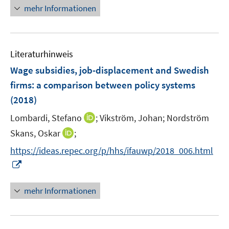
e
n
n
n
n
mehr Informationen
f
e
n
e
e
e
e
n
m
u
n
n
n
e
F
e
n
e
Literaturhinweis
m
n
F
Wage subsidies, job-displacement and Swedish
s
e
firms
:
a comparison between policy systems
t
n
e
(2018)
s
r
t
I
Lombardi, Stefano
;
Vikström, Johan;
Nordström
ö
e
n
I
Skans, Oskar
;
f
r
n
n
f
https://ideas.repec.org/p/hhs/ifauwp/2018_006.html
ö
e
n
n
I
f
u
e
e
n
f
e
u
n
n
n
mehr Informationen
m
e
e
e
F
m
u
n
e
F
e
n