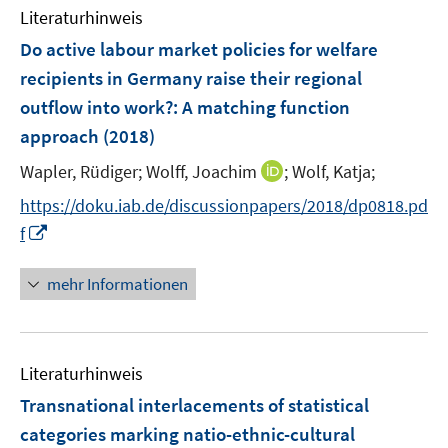
e
F
n
Literaturhinweis
m
n
e
e
F
Do active labour market policies for welfare
n
n
e
recipients in Germany raise their regional
s
n
outflow into work?
t
:
A matching function
s
e
approach
(2018)
t
r
e
I
Wapler, Rüdiger;
Wolff, Joachim
;
Wolf, Katja;
ö
r
n
f
https://doku.iab.de/discussionpapers/2018/dp0818.pd
ö
n
f
I
f
f
e
n
n
f
u
e
n
n
mehr Informationen
e
n
e
e
m
u
n
F
e
e
Literaturhinweis
m
n
F
Transnational interlacements of statistical
s
e
categories marking natio-ethnic-cultural
t
n