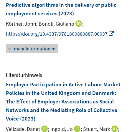
n
F
e
e
Predictive algorithms in the delivery of public
t
s
e
r
r
e
employment services
(2023)
t
n
ö
ö
r
e
I
Körtner, John;
Bonoli, Giuliano
;
s
f
f
ö
r
n
t
f
f
I
f
https://doi.org/10.4337/9781800880887.00037
ö
n
e
n
n
n
f
f
e
r
e
e
n
n
mehr Informationen
f
u
ö
n
n
e
e
n
e
f
u
n
e
m
f
e
n
F
n
Literaturhinweis
m
e
e
F
Employer Participation in Active Labour Market
n
n
e
Policies in the United Kingdom and Denmark:
s
n
The Effect of Employer Associations as Social
t
s
e
Networks and the Mediating Role of Collective
t
r
e
Voice
(2023)
ö
r
I
I
I
Valizade, Danat
;
Ingold, Jo
;
Stuart, Mark
;
f
ö