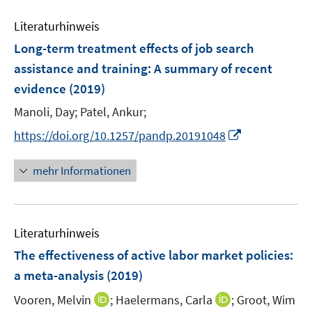
F
e
n
n
n
e
Literaturhinweis
m
s
s
n
F
Long-term treatment effects of job search
t
t
s
e
e
e
assistance and training
:
A summary of recent
t
n
r
r
e
evidence
(2019)
s
ö
ö
r
t
Manoli, Day;
Patel, Ankur;
f
f
ö
e
f
f
I
https://doi.org/10.1257/pandp.20191048
f
r
n
n
n
f
ö
e
e
n
n
mehr Informationen
f
n
n
e
e
f
u
n
n
e
e
Literaturhinweis
m
n
F
The effectiveness of active labor market policies
:
e
a meta-analysis
(2019)
n
I
I
Vooren, Melvin
;
Haelermans, Carla
;
Groot, Wim
s