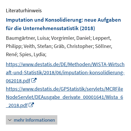
n
e
n
e
Literaturhinweis
m
n
F
Imputation und Konsolidierung: neue Aufgaben
e
für die Unternehmensstatistik
(2018)
n
Baumgärtner, Luisa;
Vorgrimler, Daniel;
Leppert,
s
t
Philipp;
Veith, Stefan;
Gräb, Christopher;
Söllner,
e
René;
Spies, Lydia;
r
https://www.destatis.de/DE/Methoden/WISTA-Wirtsch
ö
aft-und-Statistik/2018/06/imputation-konsolidierung-
f
I
062018.pdf
f
n
n
https://www.destatis.de/GPStatistik/servlets/MCRFile
n
e
NodeServlet/DEAusgabe_derivate_00001641/Wista_6
e
n
I
_2018.pdf
u
n
e
n
mehr Informationen
m
e
F