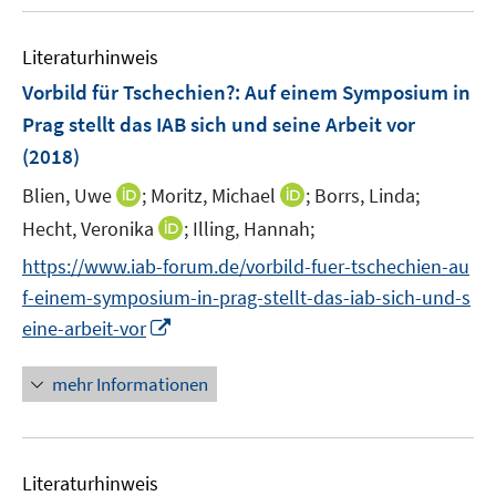
u
e
e
n
Literaturhinweis
m
s
F
Vorbild für Tschechien?
:
Auf einem Symposium in
t
e
Prag stellt das IAB sich und seine Arbeit vor
e
n
r
(2018)
s
ö
t
I
I
Blien, Uwe
;
Moritz, Michael
;
Borrs, Linda;
f
e
n
n
I
Hecht, Veronika
;
Illing, Hannah;
f
r
n
n
n
n
https://www.iab-forum.de/vorbild-fuer-tschechien-au
ö
e
e
n
e
f-einem-symposium-in-prag-stellt-das-iab-sich-und-s
f
u
u
e
n
f
I
e
e
eine-arbeit-vor
u
n
n
m
m
e
e
n
F
F
mehr Informationen
m
n
e
e
e
F
u
n
n
e
e
s
s
n
Literaturhinweis
m
t
t
s