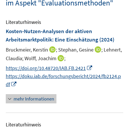
im Aspekt "Evaluationsmethoden"
Literaturhinweis
Kosten-Nutzen-Analysen der aktiven
Arbeitsmarktpolitik: Eine Einschätzung
(2024)
I
I
Bruckmeier, Kerstin
;
Stephan, Gesine
;
Lehnert,
n
n
I
Claudia;
Wolff, Joachim
;
n
n
n
I
https://doi.org/10.48720/IAB.FB.2421
e
e
n
n
https://doku.iab.de/forschungsbericht/2024/fb2124.p
u
u
e
n
I
e
e
df
u
e
n
m
m
e
u
n
F
F
mehr Informationen
m
e
e
e
e
F
m
u
n
n
e
F
e
s
s
n
e
Literaturhinweis
m
t
t
s