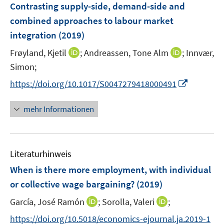
F
Contrasting supply-side, demand-side and
n
n
e
combined approaches to labour market
s
n
integration
(2019)
t
s
e
t
I
I
Frøyland, Kjetil
;
Andreassen, Tone Alm
;
Innvær,
r
e
n
n
Simon;
ö
r
n
n
I
f
https://doi.org/10.1017/S0047279418000491
ö
e
e
n
f
f
u
u
n
n
mehr Informationen
f
e
e
e
e
n
m
m
u
n
e
F
F
e
n
e
e
Literaturhinweis
m
n
n
F
When is there more employment, with individual
s
s
e
or collective wage bargaining?
(2019)
t
t
n
e
e
I
I
García, José Ramón
;
Sorolla, Valeri
;
s
r
r
n
n
t
https://doi.org/10.5018/economics-ejournal.ja.2019-1
ö
ö