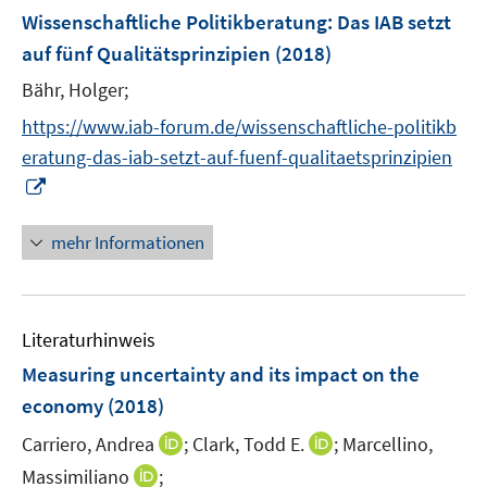
F
e
e
Wissenschaftliche Politikberatung: Das IAB setzt
t
e
r
r
e
auf fünf Qualitätsprinzipien
(2018)
n
ö
ö
r
Bähr, Holger;
s
f
f
ö
t
f
f
https://www.iab-forum.de/wissenschaftliche-politikb
f
e
n
n
f
eratung-das-iab-setzt-auf-fuenf-qualitaetsprinzipien
r
e
e
n
I
ö
n
n
e
n
f
n
n
mehr Informationen
f
e
n
u
e
e
n
Literaturhinweis
m
F
Measuring uncertainty and its impact on the
e
economy
(2018)
n
I
I
Carriero, Andrea
;
Clark, Todd E.
;
Marcellino,
s
n
n
t
I
Massimiliano
;