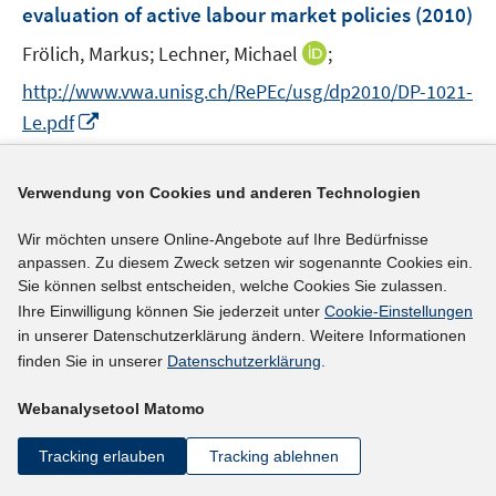
evaluation of active labour market policies
t
t
(2010)
s
e
e
t
I
Frölich, Markus;
Lechner, Michael
;
r
r
e
n
http://www.vwa.unisg.ch/RePEc/usg/dp2010/DP-1021-
ö
ö
r
n
I
f
f
Le.pdf
ö
e
n
f
f
f
u
n
n
n
mehr Informationen
f
e
Verwendung von Cookies und anderen Technologien
e
e
e
n
m
u
n
n
e
F
Wir möchten unsere Online-Angebote auf Ihre Bedürfnisse
e
n
e
anpassen. Zu diesem Zweck setzen wir sogenannte Cookies ein.
Literaturhinweis
m
Sie können selbst entscheiden, welche Cookies Sie zulassen.
n
F
Estimating incentive and welfare effects of non-
Ihre Einwilligung können Sie jederzeit unter
Cookie-Einstellungen
s
e
in unserer Datenschutzerklärung ändern. Weitere Informationen
stationary unemployment benefits
(2010)
t
n
finden Sie in unserer
Datenschutzerklärung
.
e
I
I
Launov, Andrey
;
Wälde, Klaus
;
s
r
n
n
t
Webanalysetool Matomo
I
http://hdl.handle.net/10419/36793
ö
n
n
e
n
f
Tracking erlauben
Tracking ablehnen
e
e
r
n
mehr Informationen
f
u
u
ö