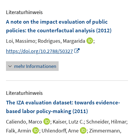
n
m
m
e
e
F
F
Literaturhinweis
m
n
e
e
F
A note on the impact evaluation of public
n
n
e
policies
:
the counterfactual analysis
(2012)
s
s
n
t
t
I
Loi, Massimo;
Rodrigues, Margarida
;
s
e
e
n
t
I
https://doi.org/10.2788/50327
r
r
n
e
n
ö
ö
e
r
n
mehr Informationen
f
f
u
ö
e
f
f
e
f
u
n
n
m
f
e
e
e
F
n
Literaturhinweis
m
n
n
e
e
F
The IZA evaluation dataset
:
towards evidence-
n
n
e
based labor policy-making
(2011)
s
n
t
I
Caliendo, Marco
;
Kaiser, Lutz C.;
Schneider, Hilmar;
s
e
n
t
I
I
Falk, Armin
;
Uhlendorff, Arne
;
Zimmermann,
r