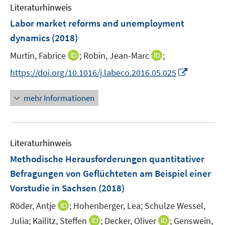
e
Literaturhinweis
m
s
n
F
Labor market reforms and unemployment
t
s
e
e
dynamics
(2018)
t
n
r
e
I
I
Murtin, Fabrice
;
Robin, Jean-Marc
;
s
ö
r
n
n
t
f
I
https://doi.org/10.1016/j.labeco.2016.05.025
ö
n
n
e
f
n
f
e
e
r
n
n
mehr Informationen
f
u
u
ö
e
e
n
e
e
f
n
u
e
m
m
f
e
n
F
F
n
Literaturhinweis
m
e
e
e
F
Methodische Herausforderungen quantitativer
n
n
n
e
Befragungen von Geflüchteten am Beispiel einer
s
s
n
Vorstudie in Sachsen
t
(2018)
t
s
e
e
t
I
Röder, Antje
;
Hohenberger, Lea;
Schulze Wessel,
r
r
e
n
I
I
Julia;
Kailitz, Steffen
;
Decker, Oliver
;
Genswein,
ö
ö