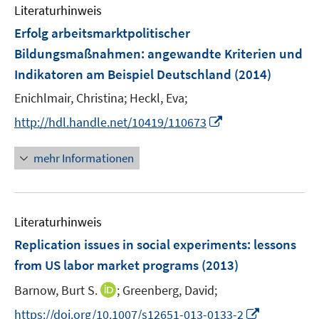
Literaturhinweis
f
n
Erfolg arbeitsmarktpolitischer
e
Bildungsmaßnahmen
:
angewandte Kriterien und
n
Indikatoren am Beispiel Deutschland
(2014)
Enichlmair, Christina;
Heckl, Eva;
I
http://hdl.handle.net/10419/110673
n
n
mehr Informationen
e
u
e
Literaturhinweis
m
F
Replication issues in social experiments: lessons
e
from US labor market programs
(2013)
n
I
Barnow, Burt S.
;
Greenberg, David;
s
n
t
I
https://doi.org/10.1007/s12651-013-0133-2