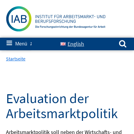
Springe
zum
Inhalt
Suchen nach:
≡
English
Menü
✘
Startseite
Evaluation der
Arbeitsmarktpolitik
Arbeitsmarktpolitik soll neben der Wirtschafts- und