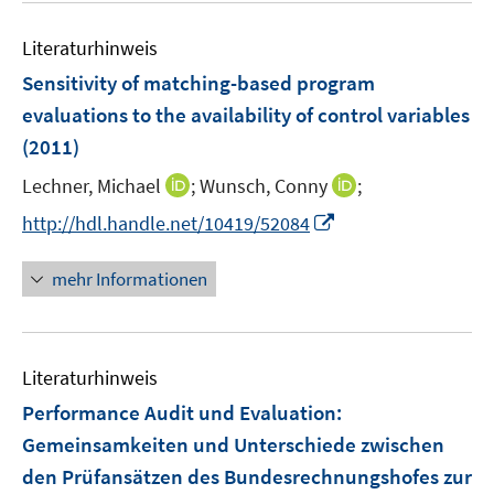
e
e
n
m
e
n
n
e
F
Literaturhinweis
m
n
e
F
Sensitivity of matching-based program
n
e
evaluations to the availability of control variables
s
n
(2011)
t
s
e
t
I
I
Lechner, Michael
;
Wunsch, Conny
;
r
e
n
n
I
http://hdl.handle.net/10419/52084
ö
r
n
n
n
f
ö
e
e
n
f
mehr Informationen
f
u
u
e
n
f
e
e
u
e
n
m
m
e
n
e
F
F
Literaturhinweis
m
n
e
e
F
Performance Audit und Evaluation
:
n
n
e
Gemeinsamkeiten und Unterschiede zwischen
s
s
n
den Prüfansätzen des Bundesrechnungshofes zur
t
t
s