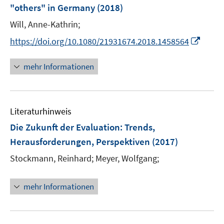
e
"others" in Germany
(2018)
s
r
t
Will, Anne-Kathrin;
ö
e
I
https://doi.org/10.1080/21931674.2018.1458564
f
r
n
f
ö
n
n
mehr Informationen
f
e
e
f
u
n
n
e
e
Literaturhinweis
m
n
F
Die Zukunft der Evaluation
:
Trends,
e
Herausforderungen, Perspektiven
(2017)
n
Stockmann, Reinhard;
Meyer, Wolfgang;
s
t
e
mehr Informationen
r
ö
f