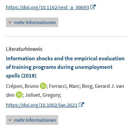
n
n
e
n
I
https://doi.org/10.1162/rest_a_00693
e
e
r
n
n
u
u
ö
e
n
mehr Informationen
e
e
f
u
e
m
m
f
e
u
F
F
n
m
e
e
e
e
F
Literaturhinweis
m
n
n
n
e
F
Information shocks and the empirical evaluation
s
s
n
e
t
t
of training programs during unemployment
s
n
e
e
spells
(2018)
t
s
r
r
e
t
I
Crépon, Bruno
;
Ferracci, Marc;
Berg, Gerard J. van
ö
ö
r
e
n
I
den
;
Jolivet, Gregory;
f
f
ö
r
n
n
f
f
f
I
https://doi.org/10.1002/jae.2621
ö
e
n
n
n
f
n
f
u
e
e
e
n
n
mehr Informationen
f
e
u
n
n
e
e
n
m
e
n
u